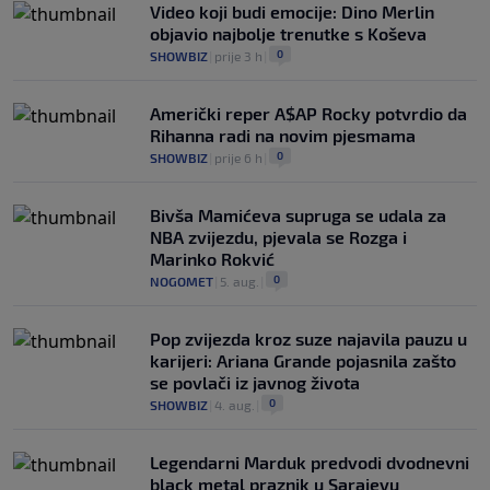
Video koji budi emocije: Dino Merlin
objavio najbolje trenutke s Koševa
0
SHOWBIZ
|
prije 3 h
|
Američki reper A$AP Rocky potvrdio da
Rihanna radi na novim pjesmama
0
SHOWBIZ
|
prije 6 h
|
Bivša Mamićeva supruga se udala za
NBA zvijezdu, pjevala se Rozga i
Marinko Rokvić
0
NOGOMET
|
5. aug.
|
Pop zvijezda kroz suze najavila pauzu u
karijeri: Ariana Grande pojasnila zašto
se povlači iz javnog života
0
SHOWBIZ
|
4. aug.
|
Legendarni Marduk predvodi dvodnevni
black metal praznik u Sarajevu