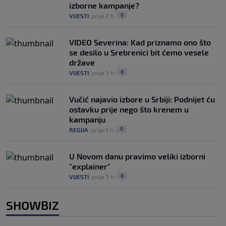
izborne kampanje?
0
VIJESTI
|
prije 2 h
|
VIDEO Severina: Kad priznamo ono što
se desilo u Srebrenici bit ćemo vesele
države
0
VIJESTI
|
prije 3 h
|
Vučić najavio izbore u Srbiji: Podnijet ću
ostavku prije nego što krenem u
kampanju
0
REGIJA
|
prije 3 h
|
U Novom danu pravimo veliki izborni
"explainer"
0
VIJESTI
|
prije 3 h
|
SHOWBIZ