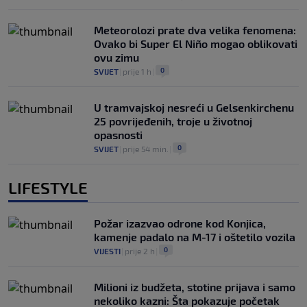
Meteorolozi prate dva velika fenomena:
Ovako bi Super El Niño mogao oblikovati
ovu zimu
0
SVIJET
|
prije 1 h
|
U tramvajskoj nesreći u Gelsenkirchenu
25 povrijeđenih, troje u životnoj
opasnosti
0
SVIJET
|
prije 54 min.
|
LIFESTYLE
Požar izazvao odrone kod Konjica,
kamenje padalo na M-17 i oštetilo vozila
0
VIJESTI
|
prije 2 h
|
Milioni iz budžeta, stotine prijava i samo
nekoliko kazni: Šta pokazuje početak