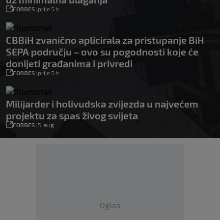
FORBES
|
prije 5 h
CBBiH zvanično aplicirala za pristupanje BiH
SEPA području – ovo su pogodnosti koje će
donijeti građanima i privredi
FORBES
|
prije 5 h
Milijarder i holivudska zvijezda u najvećem
projektu za spas živog svijeta
FORBES
|
5. aug.
Oglas