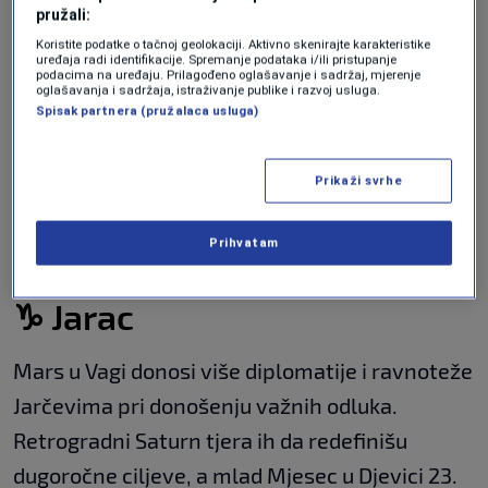
pružali:
Koristite podatke o tačnoj geolokaciji. Aktivno skenirajte karakteristike
Retrogradni Merkur do 11. augusta daje
uređaja radi identifikacije. Spremanje podataka i/ili pristupanje
podacima na uređaju. Prilagođeno oglašavanje i sadržaj, mjerenje
Blizancima priliku da preispitaju prošle izbore.
oglašavanja i sadržaja, istraživanje publike i razvoj usluga.
Spisak partnera (pružalaca usluga)
Portalni dani dodatno pojačavaju njihovu
intuiciju, dok Venera u Lavu od 25. augusta
Prikaži svrhe
ohrabruje hrabru odluku vezanu za lična
uvjerenja. Ova odluka probuđuje njihovu
Prihvatam
kreativnost i donosi novi životni entuzijazam.
♑ Jarac
Mars u Vagi donosi više diplomatije i ravnoteže
Jarčevima pri donošenju važnih odluka.
Retrogradni Saturn tjera ih da redefinišu
dugoročne ciljeve, a mlad Mjesec u Djevici 23.