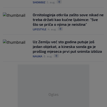
0
SHOWBIZ
|
5. aug.
|
Ornitologinja otkrila zašto sove nikad ne
treba držati kao kućne ljubimce: "Sve
što se priča o njima je neistina"
0
LIFESTYLE
|
4. aug.
|
Uz Zemlju već sto godina putuje još
jedan objekat, a kineska sonda ga je
prošlog mjeseca prvi put snimila izbliza
0
NAUKA
|
6. aug.
|
Oglas