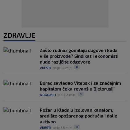
ZDRAVLJE
Zašto rudnici gomilaju dugove i kada
više proizvode? Sindikat i ekonomisti
nude različite odgovore
0
VIJESTI
|
prije 54 min.
|
Borac savladao Vitebsk i sa značajnim
kapitalom čeka revanš u Bjelorusiji
0
NOGOMET
|
prije 2 min.
|
Požar u Kladnju izolovan kanalom,
središte opožarenog područja i dalje
aktivno
0
VIJESTI
|
prije 38 min.
|