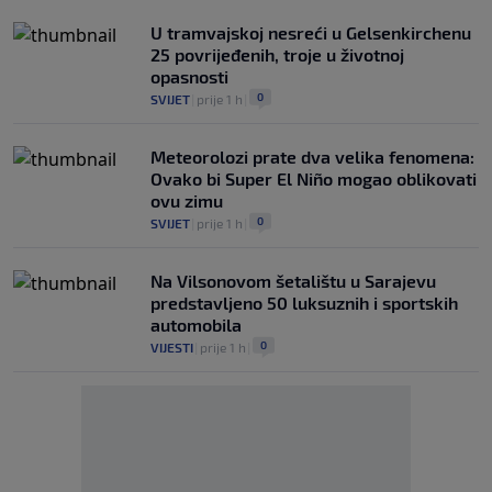
U tramvajskoj nesreći u Gelsenkirchenu
25 povrijeđenih, troje u životnoj
opasnosti
0
SVIJET
|
prije 1 h
|
Meteorolozi prate dva velika fenomena:
Ovako bi Super El Niño mogao oblikovati
ovu zimu
0
SVIJET
|
prije 1 h
|
Na Vilsonovom šetalištu u Sarajevu
predstavljeno 50 luksuznih i sportskih
automobila
0
VIJESTI
|
prije 1 h
|