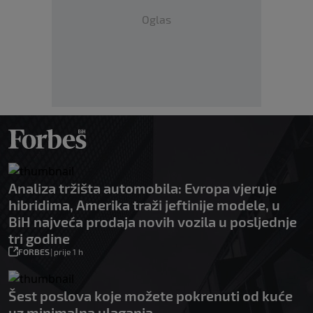
Oglas
Analiza tržišta automobila: Evropa vjeruje
hibridima, Amerika traži jeftinije modele, u
BiH najveća prodaja novih vozila u posljednje
tri godine
FORBES
|
prije 1 h
Šest poslova koje možete pokrenuti od kuće
uz minimalna ulaganja