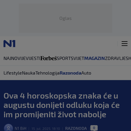
Oglas
NAJNOVIJE
VIJESTI
SPORT
SVIJET
MAGAZIN
ZDRAVLJE
S
Lifestyle
Nauka
Tehnologija
Razonoda
Auto
Ova 4 horoskopska znaka će u
augustu donijeti odluku koja će
im promijeniti život nabolje
0
N1 BiH
RAZONODA
|
15. jul. 2025. 18:10
|
|