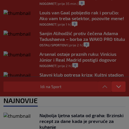
0
NOGOMET
|
prije 35 min.
|
Louis van Gaal pobijedio rak i poručio:
Ako vam treba selektor, pozovite mene!
0
NOGOMET
|
prije 1 h
|
Sanjin Alihodžić protiv čečena Adama
Tadushaeva – borba za WAKO PRO titulu
0
OSTALI SPORTOVI
|
prije 2 h
|
Arsenal ostaje praznih ruku: Vinícius
Júnior i Real Madrid postigli dogovor
0
NOGOMET
|
prije 2 h
|
Slavni klub potresa kriza: Kultni stadion
u Italiji bit će prazan na početku sezone,
navijači objavili rat upravi
Idi na Sport
0
NOGOMET
|
prije 3 h
|
NAJNOVIJE
Izvinjenje s elementima prijetnje i
„gomila slabića“ u UEFA-i
0
NOGOMET
|
prije 3 h
|
Najbolja ljetna salata od graha: Brzinski
recept za dane kada je prevruće za
kuhanje