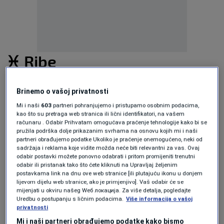
♓ Ribe
Retrogradna faza Neptuna, njihove vladajuće
Brinemo o vašoj privatnosti
planete, vodi Ribe do važnih uvida o snovima i
Mi i naši
603
partneri pohranjujemo i pristupamo osobnim podacima,
kao što su pretraga web stranica ili lični identifikatori, na vašem
iluzijama. Mars u Vagi od 7. augusta pomaže im
računaru . Odabir Prihvatam omogućava praćenje tehnologije kako bi se
pružila podrška dolje prikazanim svrhama na osnovu kojih mi i naši
da donose emocionalne odluke s većom
partneri obrađujemo podatke Ukoliko je praćenje onemogućeno, neki od
objektivnošću, dok serija portalnih dana od 17.
sadržaja i reklama koje vidite možda neće biti relevantni za vas. Ovaj
odabir postavki možete ponovno odabrati i pritom promijeniti trenutni
do 26. augusta pojačava njihovu intuiciju.
odabir ili pristanak tako što ćete kliknuti na Upravljaj željenim
postavkama link na dnu ove web stranice [ili plutajuću ikonu u donjem
Jasnoća koju osjećaju vodi ih ka važnoj odluci u
lijevom dijelu web stranice, ako je primjenjivo]. Vaš odabir će se
mijenjati u okviru našeg Wеб локација. Za više detalja, pogledajte
vezi s duhovnim ili kreativnim pozivom.
Uredbu o postupanju s ličnim podacima.
Više informacija o vašoj
privatnosti
♊ Blizanci
Mi i naši partneri obrađujemo podatke kako bismo