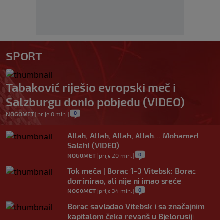
SPORT
Tabaković riješio evropski meč i
Salzburgu donio pobjedu (VIDEO)
0
NOGOMET
|
prije 0 min.
|
Allah, Allah, Allah, Allah… Mohamed
Salah! (VIDEO)
0
NOGOMET
|
prije 20 min.
|
Tok meča | Borac 1-0 Vitebsk: Borac
dominirao, ali nije ni imao sreće
0
NOGOMET
|
prije 34 min.
|
Borac savladao Vitebsk i sa značajnim
kapitalom čeka revanš u Bjelorusiji