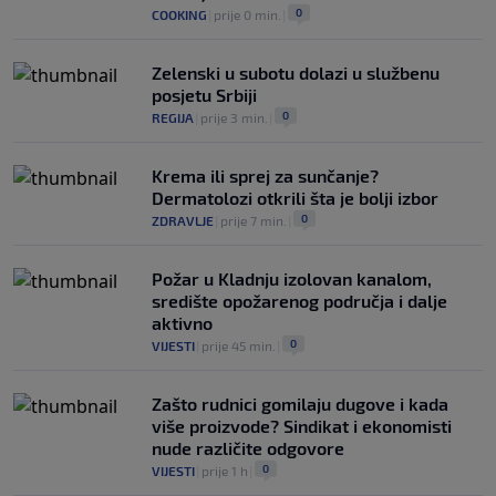
0
COOKING
|
prije 0 min.
|
Zelenski u subotu dolazi u službenu
posjetu Srbiji
0
REGIJA
|
prije 3 min.
|
Krema ili sprej za sunčanje?
Dermatolozi otkrili šta je bolji izbor
0
ZDRAVLJE
|
prije 7 min.
|
Požar u Kladnju izolovan kanalom,
središte opožarenog područja i dalje
aktivno
0
VIJESTI
|
prije 45 min.
|
Zašto rudnici gomilaju dugove i kada
više proizvode? Sindikat i ekonomisti
nude različite odgovore
0
VIJESTI
|
prije 1 h
|