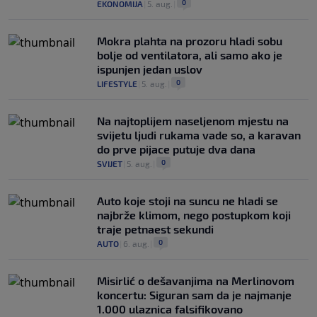
0
EKONOMIJA
|
5. aug.
|
Mokra plahta na prozoru hladi sobu
bolje od ventilatora, ali samo ako je
ispunjen jedan uslov
0
LIFESTYLE
|
5. aug.
|
Na najtoplijem naseljenom mjestu na
svijetu ljudi rukama vade so, a karavan
do prve pijace putuje dva dana
0
SVIJET
|
5. aug.
|
Auto koje stoji na suncu ne hladi se
najbrže klimom, nego postupkom koji
traje petnaest sekundi
0
AUTO
|
6. aug.
|
Misirlić o dešavanjima na Merlinovom
koncertu: Siguran sam da je najmanje
1.000 ulaznica falsifikovano