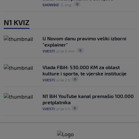
0
SHOWBIZ
|
3. aug.
|
N1 KVIZ
U Novom danu pravimo veliki izborni
"explainer"
0
VIJESTI
|
prije 0 min.
|
Vlada FBiH: 530.000 KM za oblast
kulture i sporta, te vjerske institucije
0
VIJESTI
|
prije 2 h
|
N1 BiH YouTube kanal premašio 100.000
pretplatnika
0
VIJESTI
|
prije 5 h
|