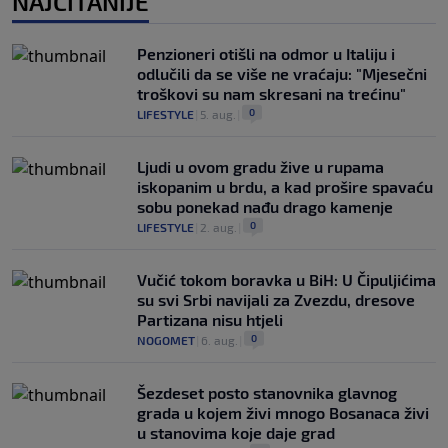
NAJČITANIJE
Penzioneri otišli na odmor u Italiju i
odlučili da se više ne vraćaju: "Mjesečni
troškovi su nam skresani na trećinu"
0
LIFESTYLE
|
5. aug.
|
Ljudi u ovom gradu žive u rupama
iskopanim u brdu, a kad prošire spavaću
sobu ponekad nađu drago kamenje
0
LIFESTYLE
|
2. aug.
|
Vučić tokom boravka u BiH: U Čipuljićima
su svi Srbi navijali za Zvezdu, dresove
Partizana nisu htjeli
0
NOGOMET
|
6. aug.
|
Šezdeset posto stanovnika glavnog
grada u kojem živi mnogo Bosanaca živi
u stanovima koje daje grad