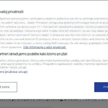
PODCAST
aka će u augustu
N1 SPECIJAL
vašoj privatnosti
 im promijeniti život
3
partneri pohranjujemo i pristupamo osobnim podacima, kao što su pretraga web stranica 
FENOMENI
ri, na vašem računaru . Odabir Prihvatam omogućava praćenje tehnologije kako bi se pruž
anim svrhama na osnovu kojih mi i naši partneri obrađujemo podatke Ukoliko je praćenj
 neki od sadržaja i reklama koje vidite možda neće biti relevantni za vas. Ovaj odabir p
NEISTRAŽENO
ati i pritom promijeniti trenutni odabir ili pristanak tako što ćete kliknuti na Upravljaj 
ink na dnu ove web stranice [ili plutajuću ikonu u donjem lijevom dijelu web stranice, a
entara
VIRALNO
. Vaš odabir će se mijenjati u okviru našeg Wеб локација. Za više detalja, pogledajte Ure
s ličnim podacima.
Više informacija o vašoj privatnosti
FOTO
partneri obrađujemo podatke kako bismo pružali:
atke o tačnoj geolokaciji. Aktivno skenirajte karakteristike uređaja radi identifikacije. Sp
PROMO
li pristupanje podacima na uređaju. Prilagođeno oglašavanje i sadržaj, mjerenje oglašavanj
publike i razvoj usluga.
era (pružalaca usluga)
VIDEO
etnu jasnoću i unutrašnju snagu pojedinim horos
ži svrhe
Pr
 portalnim danima i utjecaju Marsa, četiri znaka ć
tivno promijeniti tok njihovog života.
Pročitaj više