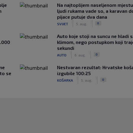
lje
Na najtoplijem naseljenom mjestu 
n
ljudi rukama vade so, a karavan d
pijace putuje dva dana
|
|
0
SVIJET
5. aug.
Auto koje stoji na suncu ne hladi 
1.000
klimom, nego postupkom koji traj
sekundi
|
|
0
AUTO
6. aug.
 ne
Nestvaran rezultat: Hrvatske koš
što se
izgubile 100:25
|
|
0
KOŠARKA
5. aug.