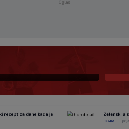
Oglas
eč i Salzburgu donio
ki recept za dane kada je
Zelenski u 
|
REGIJA
prij