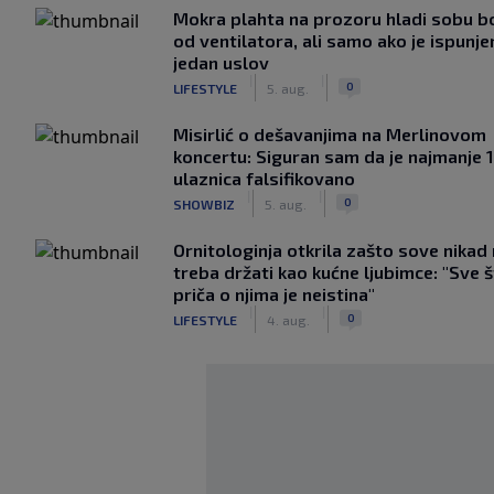
Mokra plahta na prozoru hladi sobu bo
od ventilatora, ali samo ako je ispunje
jedan uslov
|
|
0
LIFESTYLE
5. aug.
Misirlić o dešavanjima na Merlinovom
koncertu: Siguran sam da je najmanje 
ulaznica falsifikovano
|
|
0
SHOWBIZ
5. aug.
Ornitologinja otkrila zašto sove nikad
treba držati kao kućne ljubimce: "Sve 
priča o njima je neistina"
|
|
0
LIFESTYLE
4. aug.