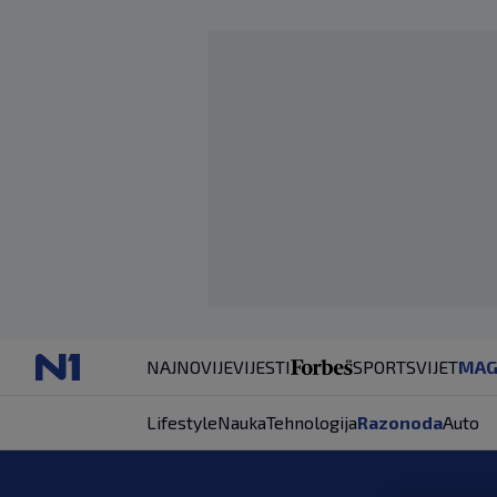
NAJNOVIJE
VIJESTI
SPORT
SVIJET
MAG
Lifestyle
Nauka
Tehnologija
Razonoda
Auto