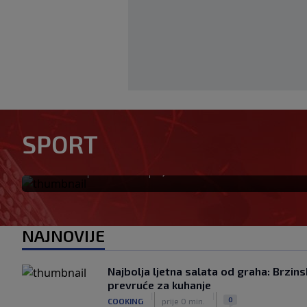
Tabaković riješio evropski m
SPORT
pobjedu (VIDEO)
|
|
0
NOGOMET
prije 0 min.
NAJNOVIJE
Najbolja ljetna salata od graha: Brzins
prevruće za kuhanje
|
|
0
COOKING
prije 0 min.