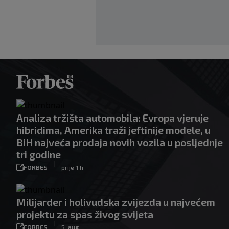
Analiza tržišta automobila: Evropa vjeruje
hibridima, Amerika traži jeftinije modele, u
BiH najveća prodaja novih vozila u posljednje
tri godine
|
FORBES
prije 1 h
Milijarder i holivudska zvijezda u najvećem
projektu za spas živog svijeta
|
FORBES
5. aug.