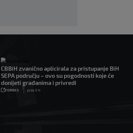
CBBiH zvanično aplicirala za pristupanje BiH
SEPA području – ovo su pogodnosti koje će
donijeti građanima i privredi
|
FORBES
prije 5 h