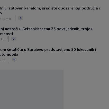
|
|
0
NOGOMET
prije 35 min.
dnju izolovan kanalom, središte opožarenog područja i
Louis van Gaal pobijedio rak i poručio:
no
Ako vam treba selektor, pozovite
|
mene!
0
e 45 min.
|
|
0
NOGOMET
prije 1 h
oj nesreći u Gelsenkirchenu 25 povrijeđenih, troje u
Sanjin Alihodžić protiv čečena Adama
asnosti
Tadushaeva – borba za WAKO PRO
|
titulu
0
 1 h
|
|
0
OSTALI SPORTOVI
prije 2 h
om šetalištu u Sarajevu predstavljeno 50 luksuznih i
Arsenal ostaje praznih ruku: Vinícius
automobila
Júnior i Real Madrid postigli dogovor
|
|
|
0
0
e 1 h
NOGOMET
prije 2 h
Slavni klub potresa kriza: Kultni
stadion u Italiji bit će prazan na
početku sezone, navijači objavili rat
upravi
|
|
0
NOGOMET
prije 3 h
Izvinjenje s elementima prijetnje i
„gomila slabića“ u UEFA-i
|
|
0
NOGOMET
prije 3 h