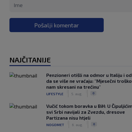
Pošalji komentar
NAJČITANIJE
Penzioneri otišli na odmor u Italiju i odl
da se više ne vraćaju: "Mjesečni troško
nam skresani na trećinu"
|
|
0
LIFESTYLE
5. aug.
Vučić tokom boravka u BiH: U Čipuljići
svi Srbi navijali za Zvezdu, dresove
Partizana nisu htjeli
|
|
0
NOGOMET
6. aug.