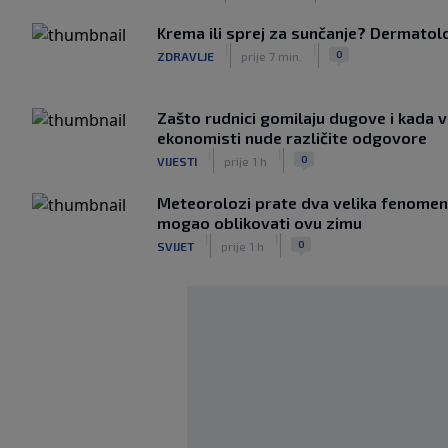
Krema ili sprej za sunčanje? Dermatolozi
|
|
0
ZDRAVLJE
prije 7 min.
Zašto rudnici gomilaju dugove i kada v
ekonomisti nude različite odgovore
|
|
0
VIJESTI
prije 1 h
Meteorolozi prate dva velika fenomena
mogao oblikovati ovu zimu
|
|
0
SVIJET
prije 1 h