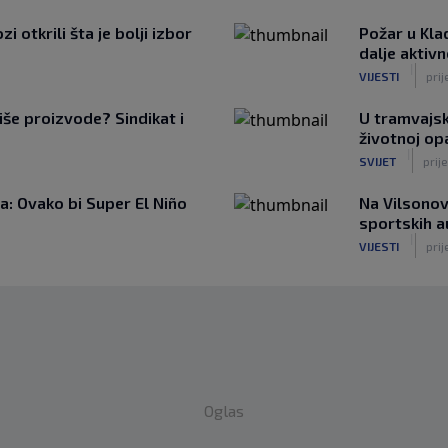
 otkrili šta je bolji izbor
Požar u Kla
dalje aktiv
|
VIJESTI
prij
iše proizvode? Sindikat i
U tramvajsk
životnoj op
|
SVIJET
prije
: Ovako bi Super El Niño
Na Vilsonov
sportskih 
|
VIJESTI
prij
Oglas