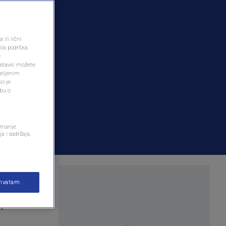
ili lični
ila podrška
e
ostavki možete
željenim
ko je
dbu o
remanje
a i sadržaja,
kopskim
ihvatam
e imati