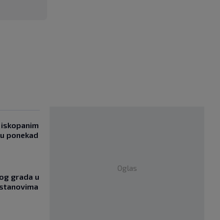
 iskopanim
bu ponekad
Oglas
og grada u
 stanovima