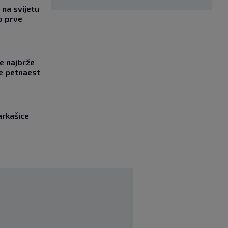
na svijetu
o prve
se najbrže
e petnaest
arkašice