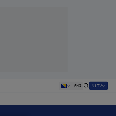
N1 TV
ENG