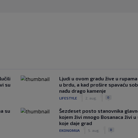
učili
Ljudi u ovom gradu žive u rupama
vi su
u brdu, a kad prošire spavaću so
nađu drago kamenje
|
|
0
LIFESTYLE
2. aug.
ma su
Šezdeset posto stanovnika glavn
kojem živi mnogo Bosanaca živi u
koje daje grad
|
|
0
EKONOMIJA
5. aug.