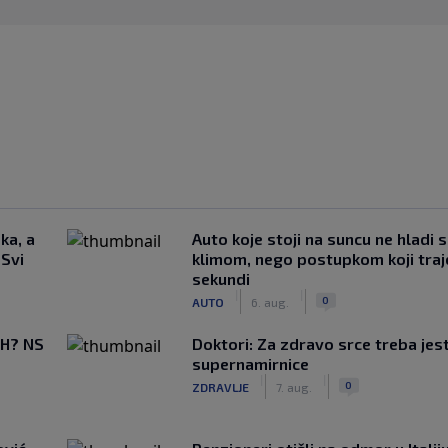
ka, a
Auto koje stoji na suncu ne hladi 
 Svi
klimom, nego postupkom koji traj
sekundi
|
|
0
AUTO
6. aug.
BiH? NS
Doktori: Za zdravo srce treba jest
supernamirnice
|
|
0
ZDRAVLJE
7. aug.