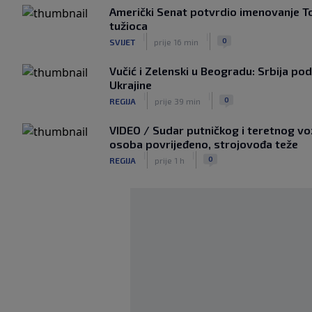
Američki Senat potvrdio imenovanje 
tužioca
|
|
0
SVIJET
prije 16 min
Vučić i Zelenski u Beogradu: Srbija podr
Ukrajine
|
|
0
REGIJA
prije 39 min
VIDEO / Sudar putničkog i teretnog vo
osoba povrijeđeno, strojovođa teže
|
|
0
REGIJA
prije 1 h