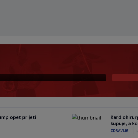
ja
mp opet prijeti
Kardiohirur
kupuje, a ko
|
ZDRAVLJE