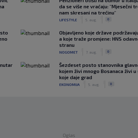
ović
Penzioneri otišli na odmor u Italiju 
ma
da se više ne vraćaju: "Mjesečni t
nam skresani na trećinu"
|
|
0
LIFESTYLE
5. aug.
asto
Objavljeno koje države podržavaju
čeno
a koje traže promjene: HNS odav
stranu
|
|
0
NOGOMET
7. aug.
unutar
Šezdeset posto stanovnika glavn
kojem živi mnogo Bosanaca živi u
koje daje grad
|
|
0
EKONOMIJA
5. aug.
Oglas