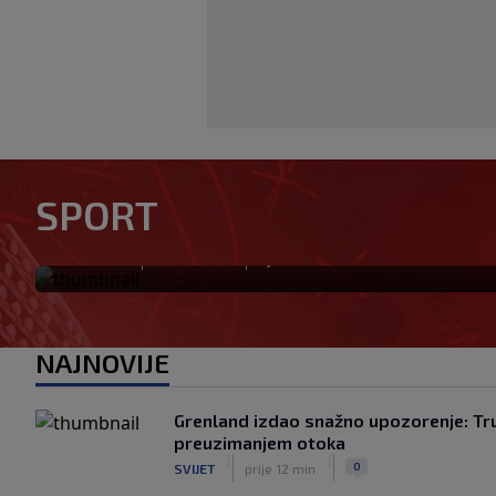
SPORT
Preminuo otac Lionela Messi
|
|
0
NOGOMET
prije 42 min
NAJNOVIJE
Grenland izdao snažno upozorenje: Tru
preuzimanjem otoka
|
|
0
SVIJET
prije 12 min