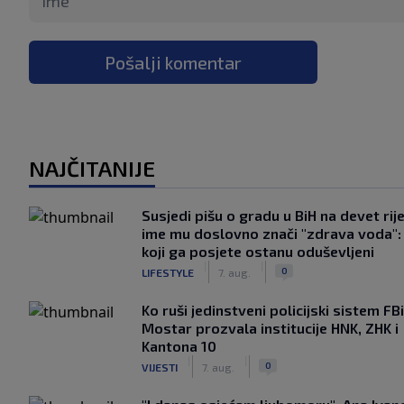
Pošalji komentar
NAJČITANIJE
Susjedi pišu o gradu u BiH na devet rije
ime mu doslovno znači "zdrava voda":
koji ga posjete ostanu oduševljeni
|
|
0
LIFESTYLE
7. aug.
Ko ruši jedinstveni policijski sistem F
Mostar prozvala institucije HNK, ZHK i
Kantona 10
|
|
0
VIJESTI
7. aug.