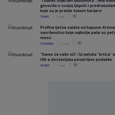
"I danas osjećam ljubomoru": Ana Ivan
govorila o svojoj ljepoti i predrasuda
koje su je pratile tokom karijere
|
|
0
TENIS
7. aug.
Prefina ljetna salata od kupusa: Krem
savršenstvo koje najbolje paše uz pe
meso
|
|
0
COOKING
7. aug.
"Samo za vaše oči": Izraelska "krtica" 
UN-a dostavljala povjerljive podatke
|
|
0
SVIJET
7. aug.