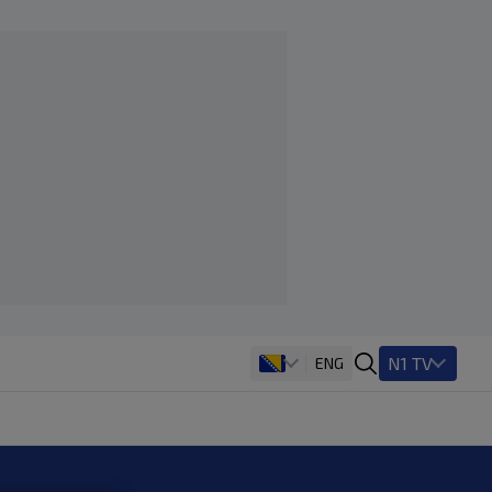
N1 TV
ENG