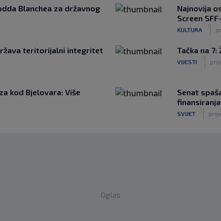
Todda Blanchea za državnog
Najnovija o
Screen SFF
|
KULTURA
p
žava teritorijalni integritet
Tačka na 7:
|
VIJESTI
prij
za kod Bjelovara: Više
Senat spaš
finansiranj
|
SVIJET
prije
Oglas