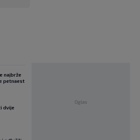
se najbrže
e petnaest
Oglas
i dvije