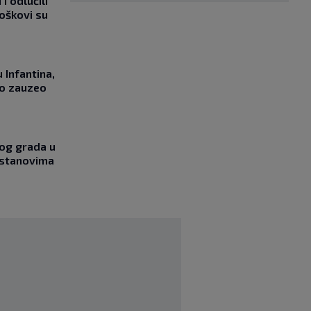
i odlučili
roškovi su
 Infantina,
no zauzeo
og grada u
 stanovima