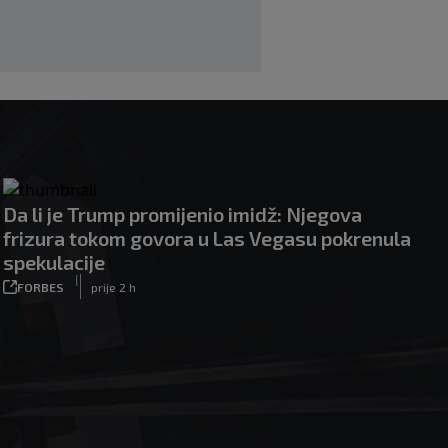
|
|
0
NOGOMET
7. aug.
Da li je Trump promijenio imidž: Njegova
frizura tokom govora u Las Vegasu pokrenula
spekulacije
|
FORBES
prije 2 h