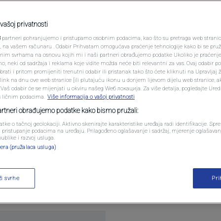
PODCAST
zbog curenja
N1 SPECIJAL
vašoj privatnosti
3
partneri pohranjujemo i pristupamo osobnim podacima, kao što su pretraga web stranica 
FENOMENI
ri, na vašem računaru . Odabir Prihvatam omogućava praćenje tehnologije kako bi se pruž
anim svrhama na osnovu kojih mi i naši partneri obrađujemo podatke Ukoliko je praćenj
 neki od sadržaja i reklama koje vidite možda neće biti relevantni za vas. Ovaj odabir p
NEISTRAŽENO
ati i pritom promijeniti trenutni odabir ili pristanak tako što ćete kliknuti na Upravljaj 
omentara
ink na dnu ove web stranice [ili plutajuću ikonu u donjem lijevom dijelu web stranice, a
VIRALNO
. Vaš odabir će se mijenjati u okviru našeg Wеб локација. Za više detalja, pogledajte Ure
s ličnim podacima.
Više informacija o vašoj privatnosti
FOTO
partneri obrađujemo podatke kako bismo pružali:
atke o tačnoj geolokaciji. Aktivno skenirajte karakteristike uređaja radi identifikacije. Sp
PROMO
li pristupanje podacima na uređaju. Prilagođeno oglašavanje i sadržaj, mjerenje oglašavanj
publike i razvoj usluga.
era (pružalaca usluga)
VIDEO
rotiv poznatog YouTubera Jona Prossera i još jedn
ezi s curenjem informacija o još neobjavljenom so
ži svrhe
Pr
im sudom u Sjevernoj Kaliforniji.
Pročitaj više