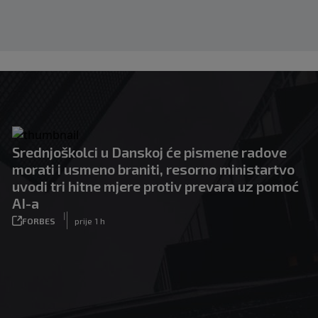
Srednjoškolci u Danskoj će pismene radove
morati i usmeno braniti, resorno ministartvo
uvodi tri hitne mjere protiv prevara uz pomoć
AI-a
|
FORBES
prije 1 h