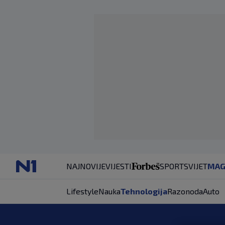
NAJNOVIJE
VIJESTI
SPORT
SVIJET
MAG
Lifestyle
Nauka
Tehnologija
Razonoda
Auto