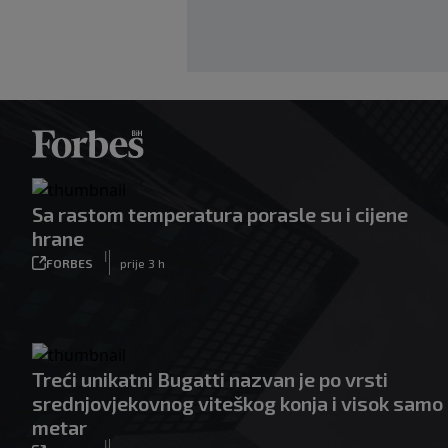
Sa rastom temperatura porasle su i cijene
hrane
|
FORBES
prije 3 h
Treći unikatni Bugatti nazvan je po vrsti
srednjovjekovnog viteškog konja i visok samo
metar
|