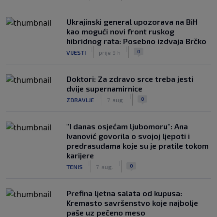
Ukrajinski general upozorava na BiH
kao mogući novi front ruskog
hibridnog rata: Posebno izdvaja Brčko
|
|
0
VIJESTI
prije 9 h
Doktori: Za zdravo srce treba jesti
dvije supernamirnice
|
|
0
ZDRAVLJE
7. aug.
"I danas osjećam ljubomoru": Ana
Ivanović govorila o svojoj ljepoti i
predrasudama koje su je pratile tokom
karijere
|
|
0
TENIS
7. aug.
Prefina ljetna salata od kupusa:
Kremasto savršenstvo koje najbolje
paše uz pečeno meso