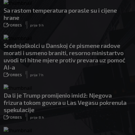
Sa rastom temperatura porasle su i cijene
hrane
|
FORBES
prije 9 h
Srednjoškolci u Danskoj će pismene radove
morati i usmeno braniti, resorno ministartvo
uvodi tri hitne mjere protiv prevara uz pomoć
AI-a
|
FORBES
prije 7 h
Da li je Trump promijenio imidž: Njegova
frizura tokom govora u Las Vegasu pokrenula
spekulacije
|
FORBES
prije 8 h