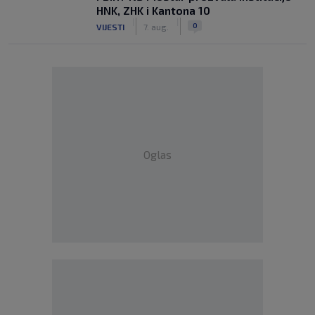
HNK, ZHK i Kantona 10
|
|
0
VIJESTI
7. aug.
Oglas