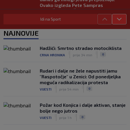
Ovako izgleda Pete Sampras
|
|
0
TENIS
prije 2 h
Idi na Sport
Od ilegalnog prelaska granice i rada na
crno do reprezentacije: Nevjerovatna
NAJNOVIJE
životna priča albanskog fudbalera
|
|
0
NOGOMET
prije 2 h
Hadžići: Smrtno stradao motociklista
Deco iz sjene preokrenuo posao: Rodri
|
|
0
CRNA HRONIKA
prije 34 min
bio bliži Real Madridu, a sada je na
korak od Barcelone
|
|
0
NOGOMET
prije 2 h
Rudari i dalje ne žele napustiti jamu
"Raspotočje" u Zenici: Od ponedjeljka
moguća radikalizacija protesta
|
|
0
VIJESTI
prije 54 min
Požar kod Konjica i dalje aktivan, stanje
bolje nego jutros
|
|
0
VIJESTI
prije 1 h