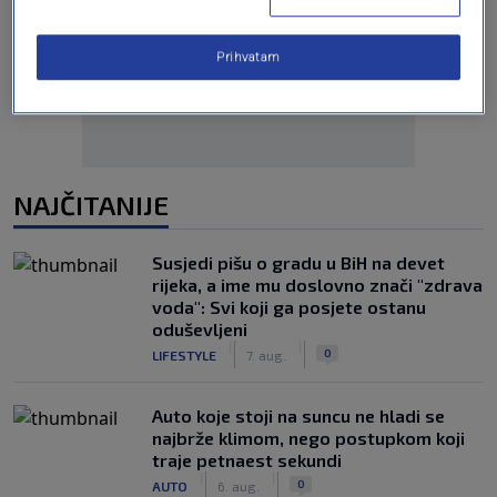
Oglas
Prihvatam
NAJČITANIJE
Susjedi pišu o gradu u BiH na devet
rijeka, a ime mu doslovno znači "zdrava
voda": Svi koji ga posjete ostanu
oduševljeni
|
|
0
LIFESTYLE
7. aug.
Auto koje stoji na suncu ne hladi se
najbrže klimom, nego postupkom koji
traje petnaest sekundi
|
|
0
AUTO
6. aug.