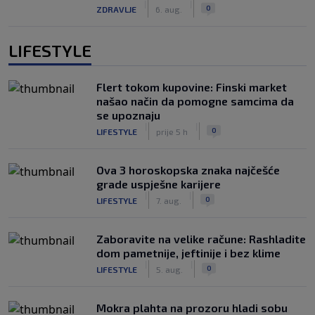
|
|
0
ZDRAVLJE
6. aug.
LIFESTYLE
Flert tokom kupovine: Finski market
našao način da pomogne samcima da
se upoznaju
|
|
0
LIFESTYLE
prije 5 h
Ova 3 horoskopska znaka najčešće
grade uspješne karijere
|
|
0
LIFESTYLE
7. aug.
Zaboravite na velike račune: Rashladite
dom pametnije, jeftinije i bez klime
|
|
0
LIFESTYLE
5. aug.
Mokra plahta na prozoru hladi sobu