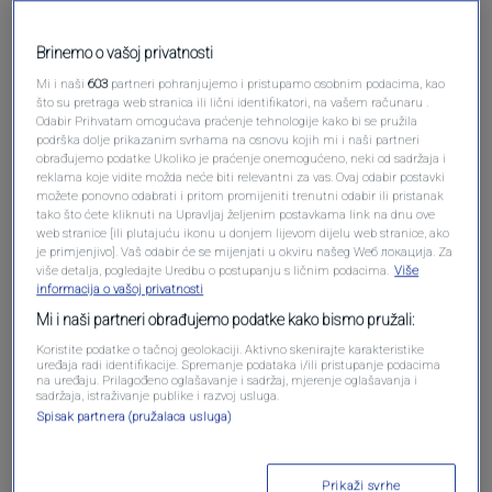
Pošalji komentar
Brinemo o vašoj privatnosti
Mi i naši
603
partneri pohranjujemo i pristupamo osobnim podacima, kao
što su pretraga web stranica ili lični identifikatori, na vašem računaru .
Odabir Prihvatam omogućava praćenje tehnologije kako bi se pružila
podrška dolje prikazanim svrhama na osnovu kojih mi i naši partneri
obrađujemo podatke Ukoliko je praćenje onemogućeno, neki od sadržaja i
reklama koje vidite možda neće biti relevantni za vas. Ovaj odabir postavki
možete ponovno odabrati i pritom promijeniti trenutni odabir ili pristanak
tako što ćete kliknuti na Upravljaj željenim postavkama link na dnu ove
web stranice [ili plutajuću ikonu u donjem lijevom dijelu web stranice, ako
Oglas
je primjenjivo]. Vaš odabir će se mijenjati u okviru našeg Wеб локација. Za
više detalja, pogledajte Uredbu o postupanju s ličnim podacima.
Više
informacija o vašoj privatnosti
Mi i naši partneri obrađujemo podatke kako bismo pružali:
Koristite podatke o tačnoj geolokaciji. Aktivno skenirajte karakteristike
uređaja radi identifikacije. Spremanje podataka i/ili pristupanje podacima
na uređaju. Prilagođeno oglašavanje i sadržaj, mjerenje oglašavanja i
sadržaja, istraživanje publike i razvoj usluga.
Spisak partnera (pružalaca usluga)
Prikaži svrhe