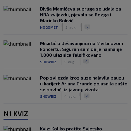
Bivša Mamićeva supruga se udala za
NBA zvijezdu, pjevala se Rozga i
Marinko Rokvić
|
|
0
NOGOMET
5. aug.
Misirlić o dešavanjima na Merlinovom
koncertu: Siguran sam da je najmanje
1.000 ulaznica falsifikovano
|
|
0
SHOWBIZ
5. aug.
Pop zvijezda kroz suze najavila pauzu
u karijeri: Ariana Grande pojasnila zašto
se povlači iz javnog života
|
|
0
SHOWBIZ
4. aug.
N1 KVIZ
Kviz: Koliko pratite Svjetsko