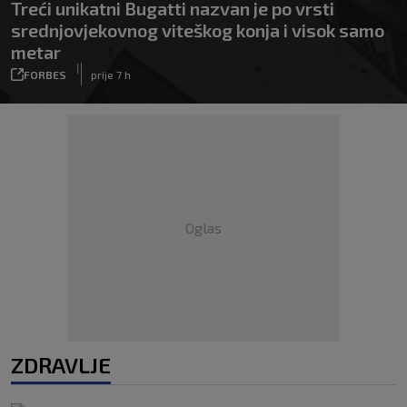
Treći unikatni Bugatti nazvan je po vrsti
srednjovjekovnog viteškog konja i visok samo
metar
|
FORBES
prije 7 h
Oglas
ZDRAVLJE