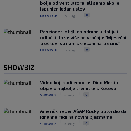
bolje od ventilatora, ali samo ako je
ispunjen jedan uslov
|
|
0
LIFESTYLE
5. aug.
Penzioneri otišli na odmor u Italiju i
odlučili da se više ne vraćaju: "Mjesečni
troškovi su nam skresani na trećinu"
|
|
0
LIFESTYLE
5. aug.
SHOWBIZ
Video koji budi emocije: Dino Merlin
objavio najbolje trenutke s Koševa
|
|
0
SHOWBIZ
6. aug.
Američki reper A$AP Rocky potvrdio da
Rihanna radi na novim pjesmama
|
|
0
SHOWBIZ
6. aug.