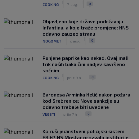
|
|
0
COOKING
7. aug.
Objavljeno koje države podržavaju
Infantina, a koje traže promjene: HNS
odavno zauzeo stranu
|
|
0
NOGOMET
7. aug.
Punjene paprike kao nekad: Ovaj mali
trik naših baka čini nadjev savršeno
sočnim
|
|
0
COOKING
prije 9 h
Baronesa Arminka Helić nakon požara
kod Srebrenice: Nove sankcije su
odavno trebale biti uvedene
|
|
0
VIJESTI
prije 7 h
Ko ruši jedinstveni policijski sistem
FBiH? NS Mostar prozvala institucije