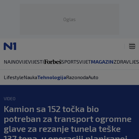
Oglas
NAJNOVIJE
VIJESTI
SPORT
SVIJET
MAGAZIN
ZDRAVLJE
Lifestyle
Nauka
Tehnologija
Razonoda
Auto
VIDEO
Kamion sa 152 točka bio
potreban za transport ogromne
glave za rezanje tunela teške
137 tona, u operaciji planiranoj