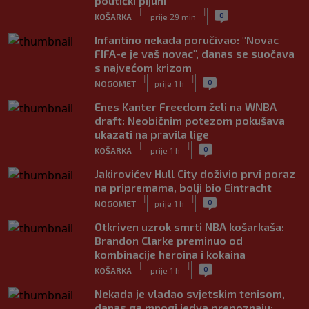
politički pijuni"
|
|
0
KOŠARKA
prije 29 min
Infantino nekada poručivao: "Novac
FIFA-e je vaš novac", danas se suočava
s najvećom krizom
|
|
0
NOGOMET
prije 1 h
Enes Kanter Freedom želi na WNBA
draft: Neobičnim potezom pokušava
ukazati na pravila lige
|
|
0
KOŠARKA
prije 1 h
Jakirovićev Hull City doživio prvi poraz
na pripremama, bolji bio Eintracht
|
|
0
NOGOMET
prije 1 h
Otkriven uzrok smrti NBA košarkaša:
Brandon Clarke preminuo od
kombinacije heroina i kokaina
|
|
0
KOŠARKA
prije 1 h
Nekada je vladao svjetskim tenisom,
danas ga mnogi jedva prepoznaju: