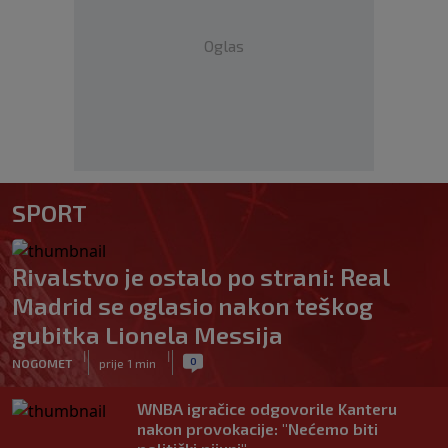
Oglas
SPORT
Rivalstvo je ostalo po strani: Real
Madrid se oglasio nakon teškog
gubitka Lionela Messija
|
|
0
NOGOMET
prije 1 min
WNBA igračice odgovorile Kanteru
nakon provokacije: "Nećemo biti