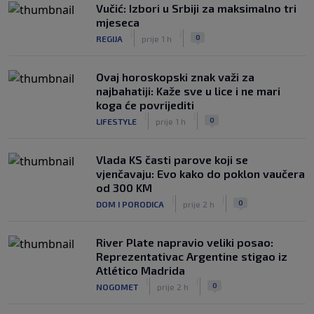
Vučić: Izbori u Srbiji za maksimalno tri
mjeseca
|
|
0
REGIJA
prije 1 h
Ovaj horoskopski znak važi za
najbahatiji: Kaže sve u lice i ne mari
koga će povrijediti
|
|
0
LIFESTYLE
prije 1 h
Vlada KS časti parove koji se
vjenčavaju: Evo kako do poklon vaučera
od 300 KM
|
|
0
DOM I PORODICA
prije 2 h
River Plate napravio veliki posao:
Reprezentativac Argentine stigao iz
Atlético Madrida
|
|
0
NOGOMET
prije 2 h