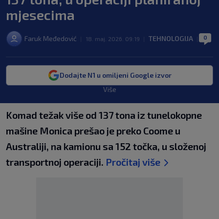
mjesecima
0
Faruk Međedović
TEHNOLOGIJA
|
18. maj. 2026. 09:19
|
|
Dodajte N1 u omiljeni Google izvor
Više
Komad težak više od 137 tona iz tunelokopne
mašine Monica prešao je preko Coome u
Australiji, na kamionu sa 152 točka, u složenoj
transportnoj operaciji.
Pročitaj više