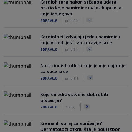
Kardiohirurg nakon srčanog udara
otkrio koje namirnice uvijek kupuje, a
koje izbjegava
|
|
0
ZDRAVLJE
prije 6 h
Kardiolozi izdvajaju jednu namirnicu
koju vrijedi jesti za zdravije srce
|
|
0
ZDRAVLJE
prije 9 h
Nutricionisti otkrili koje je ulje najbolje
za vaše srce
|
|
0
ZDRAVLJE
prije 11 h
Koje su zdravstvene dobrobiti
pistacija?
|
|
0
ZDRAVLJE
7. aug.
Krema ili sprej za sunčanje?
Dermatolozi otkrili šta je bolji izbor