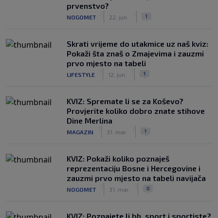
prvenstvo?
|
|
1
NOGOMET
22. jun.
Skrati vrijeme do utakmice uz naš kviz:
Pokaži šta znaš o Zmajevima i zauzmi
prvo mjesto na tabeli
|
|
1
LIFESTYLE
12. jun.
KVIZ: Spremate li se za Koševo?
Provjerite koliko dobro znate stihove
Dine Merlina
|
|
1
MAGAZIN
31. mar.
KVIZ: Pokaži koliko poznaješ
reprezentaciju Bosne i Hercegovine i
zauzmi prvo mjesto na tabeli navijača
|
|
0
NOGOMET
31. mar.
KVIZ: Poznajete li bh. sport i sportiste?