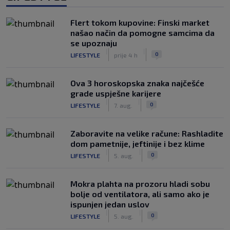
Flert tokom kupovine: Finski market
našao način da pomogne samcima da
se upoznaju
|
|
0
LIFESTYLE
prije 4 h
Ova 3 horoskopska znaka najčešće
grade uspješne karijere
|
|
0
LIFESTYLE
7. aug.
Zaboravite na velike račune: Rashladite
dom pametnije, jeftinije i bez klime
|
|
0
LIFESTYLE
5. aug.
Mokra plahta na prozoru hladi sobu
bolje od ventilatora, ali samo ako je
ispunjen jedan uslov
|
|
0
LIFESTYLE
5. aug.