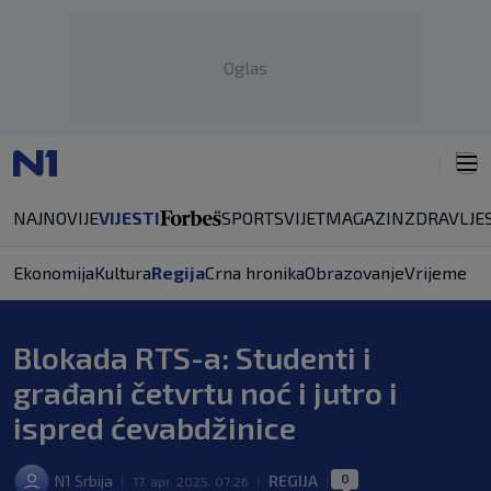
Oglas
NAJNOVIJE
VIJESTI
SPORT
SVIJET
MAGAZIN
ZDRAVLJE
Ekonomija
Kultura
Regija
Crna hronika
Obrazovanje
Vrijeme
Blokada RTS-a: Studenti i
građani četvrtu noć i jutro i
ispred ćevabdžinice
0
N1 Srbija
REGIJA
|
17. apr. 2025. 07:26
|
|