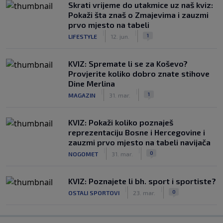
Skrati vrijeme do utakmice uz naš kviz:
Pokaži šta znaš o Zmajevima i zauzmi
prvo mjesto na tabeli
|
|
1
LIFESTYLE
12. jun.
KVIZ: Spremate li se za Koševo?
Provjerite koliko dobro znate stihove
Dine Merlina
|
|
1
MAGAZIN
31. mar.
KVIZ: Pokaži koliko poznaješ
reprezentaciju Bosne i Hercegovine i
zauzmi prvo mjesto na tabeli navijača
|
|
0
NOGOMET
31. mar.
KVIZ: Poznajete li bh. sport i sportiste?
|
|
0
OSTALI SPORTOVI
23. mar.