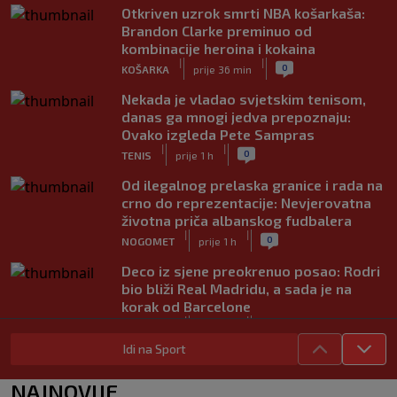
Otkriven uzrok smrti NBA košarkaša:
Brandon Clarke preminuo od
kombinacije heroina i kokaina
|
|
0
KOŠARKA
prije 36 min
Nekada je vladao svjetskim tenisom,
danas ga mnogi jedva prepoznaju:
Ovako izgleda Pete Sampras
|
|
0
TENIS
prije 1 h
Od ilegalnog prelaska granice i rada na
crno do reprezentacije: Nevjerovatna
životna priča albanskog fudbalera
|
|
0
NOGOMET
prije 1 h
Deco iz sjene preokrenuo posao: Rodri
bio bliži Real Madridu, a sada je na
korak od Barcelone
|
|
0
NOGOMET
prije 1 h
Idi na Sport
River Plate napravio veliki posao:
Reprezentativac Argentine stigao iz
NAJNOVIJE
Atlético Madrida