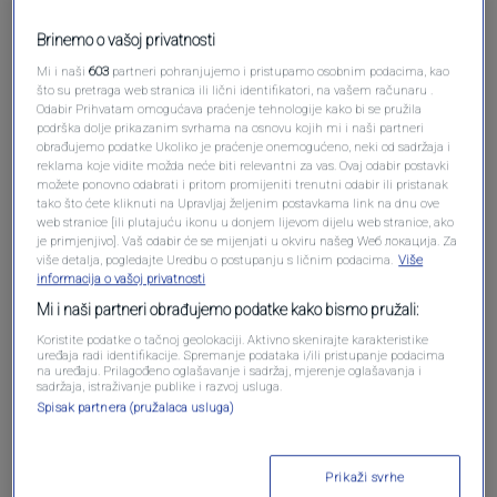
Brinemo o vašoj privatnosti
Mi i naši
603
partneri pohranjujemo i pristupamo osobnim podacima, kao
što su pretraga web stranica ili lični identifikatori, na vašem računaru .
Odabir Prihvatam omogućava praćenje tehnologije kako bi se pružila
Oglas
podrška dolje prikazanim svrhama na osnovu kojih mi i naši partneri
obrađujemo podatke Ukoliko je praćenje onemogućeno, neki od sadržaja i
reklama koje vidite možda neće biti relevantni za vas. Ovaj odabir postavki
možete ponovno odabrati i pritom promijeniti trenutni odabir ili pristanak
tako što ćete kliknuti na Upravljaj željenim postavkama link na dnu ove
web stranice [ili plutajuću ikonu u donjem lijevom dijelu web stranice, ako
je primjenjivo]. Vaš odabir će se mijenjati u okviru našeg Wеб локација. Za
više detalja, pogledajte Uredbu o postupanju s ličnim podacima.
Više
informacija o vašoj privatnosti
Mi i naši partneri obrađujemo podatke kako bismo pružali:
Koristite podatke o tačnoj geolokaciji. Aktivno skenirajte karakteristike
uređaja radi identifikacije. Spremanje podataka i/ili pristupanje podacima
na uređaju. Prilagođeno oglašavanje i sadržaj, mjerenje oglašavanja i
sadržaja, istraživanje publike i razvoj usluga.
Oglas
Spisak partnera (pružalaca usluga)
Prikaži svrhe