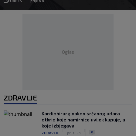
FORBES
prije 6 h
Oglas
ZDRAVLJE
Kardiohirurg nakon srčanog udara
otkrio koje namirnice uvijek kupuje, a
koje izbjegava
|
|
0
ZDRAVLJE
prije 5 h