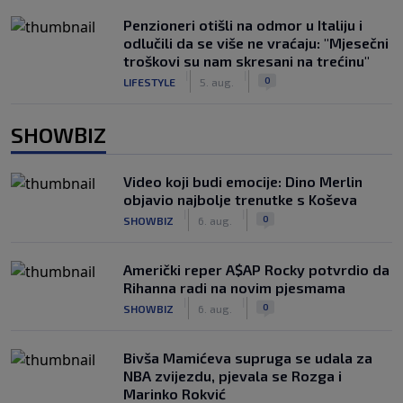
Penzioneri otišli na odmor u Italiju i
odlučili da se više ne vraćaju: "Mjesečni
troškovi su nam skresani na trećinu"
|
|
0
LIFESTYLE
5. aug.
SHOWBIZ
Video koji budi emocije: Dino Merlin
objavio najbolje trenutke s Koševa
|
|
0
SHOWBIZ
6. aug.
Američki reper A$AP Rocky potvrdio da
Rihanna radi na novim pjesmama
|
|
0
SHOWBIZ
6. aug.
Bivša Mamićeva supruga se udala za
NBA zvijezdu, pjevala se Rozga i
Marinko Rokvić