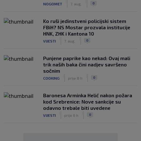
|
|
0
NOGOMET
7. aug.
Ko ruši jedinstveni policijski sistem
FBiH? NS Mostar prozvala institucije
HNK, ZHK i Kantona 10
|
|
0
VIJESTI
7. aug.
Punjene paprike kao nekad: Ovaj mali
trik naših baka čini nadjev savršeno
sočnim
|
|
0
COOKING
prije 8 h
Baronesa Arminka Helić nakon požara
kod Srebrenice: Nove sankcije su
odavno trebale biti uvedene
|
|
0
VIJESTI
prije 6 h