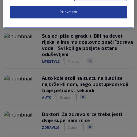
Prihvatam
NAJČITANIJE
Susjedi pišu o gradu u BiH na devet
rijeka, a ime mu doslovno znači "zdrava
voda": Svi koji ga posjete ostanu
oduševljeni
|
|
0
LIFESTYLE
7. aug.
Auto koje stoji na suncu ne hladi se
najbrže klimom, nego postupkom koji
traje petnaest sekundi
|
|
0
AUTO
6. aug.
Doktori: Za zdravo srce treba jesti
dvije supernamirnice
|
|
0
ZDRAVLJE
7. aug.