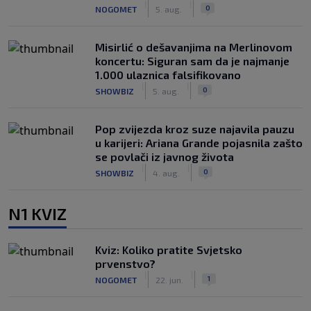
|
|
0
NOGOMET
5. aug.
Misirlić o dešavanjima na Merlinovom
koncertu: Siguran sam da je najmanje
1.000 ulaznica falsifikovano
|
|
0
SHOWBIZ
5. aug.
Pop zvijezda kroz suze najavila pauzu
u karijeri: Ariana Grande pojasnila zašto
se povlači iz javnog života
|
|
0
SHOWBIZ
4. aug.
N1 KVIZ
Kviz: Koliko pratite Svjetsko
prvenstvo?
|
|
1
NOGOMET
22. jun.