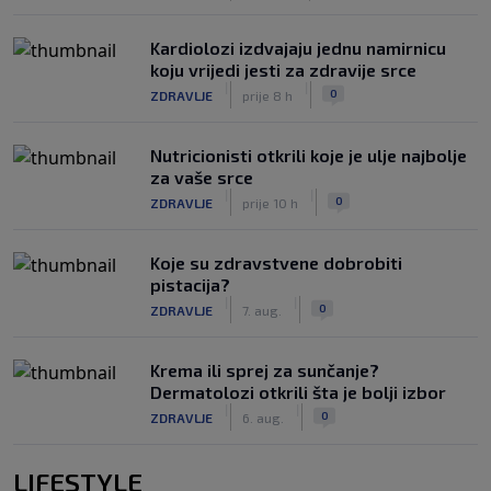
Kardiolozi izdvajaju jednu namirnicu
koju vrijedi jesti za zdravije srce
|
|
0
ZDRAVLJE
prije 8 h
Nutricionisti otkrili koje je ulje najbolje
za vaše srce
|
|
0
ZDRAVLJE
prije 10 h
Koje su zdravstvene dobrobiti
pistacija?
|
|
0
ZDRAVLJE
7. aug.
Krema ili sprej za sunčanje?
Dermatolozi otkrili šta je bolji izbor
|
|
0
ZDRAVLJE
6. aug.
LIFESTYLE