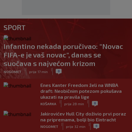
SPORT
Infantino nekada poručivao: "Novac
FIFA-e je vaš novac", danas se
suočava s najvećom krizom
|
|
0
NOGOMET
prije 17 min
Enes Kanter Freedom želi na WNBA
draft: Neobičnim potezom pokušava
ukazati na pravila lige
|
|
0
KOŠARKA
prije 28 min
Jakirovićev Hull City doživio prvi poraz
na pripremama, bolji bio Eintracht
|
|
0
NOGOMET
prije 32 min