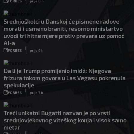
FORBES
prije 8 h
Srednjoškolci u Danskoj će pismene radove
morati i usmeno braniti, resorno ministartvo
uvodi tri hitne mjere protiv prevara uz pomoć
AI-a
|
FORBES
prije 6 h
Da li je Trump promijenio imidž: Njegova
frizura tokom govora u Las Vegasu pokrenula
spekulacije
|
FORBES
prije 7 h
Treći unikatni Bugatti nazvan je po vrsti
srednjovjekovnog viteškog konja i visok samo
metar
|