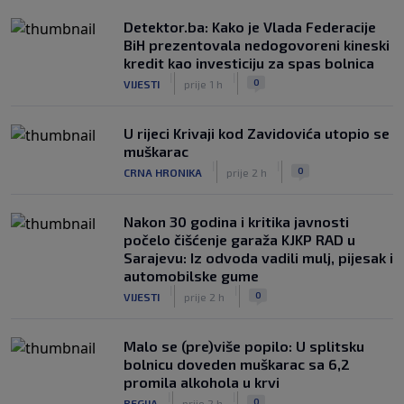
Detektor.ba: Kako je Vlada Federacije
BiH prezentovala nedogovoreni kineski
kredit kao investiciju za spas bolnica
|
|
0
VIJESTI
prije 1 h
U rijeci Krivaji kod Zavidovića utopio se
muškarac
|
|
0
CRNA HRONIKA
prije 2 h
Nakon 30 godina i kritika javnosti
počelo čišćenje garaža KJKP RAD u
Sarajevu: Iz odvoda vadili mulj, pijesak i
automobilske gume
|
|
0
VIJESTI
prije 2 h
Malo se (pre)više popilo: U splitsku
bolnicu doveden muškarac sa 6,2
promila alkohola u krvi
|
|
0
REGIJA
prije 2 h