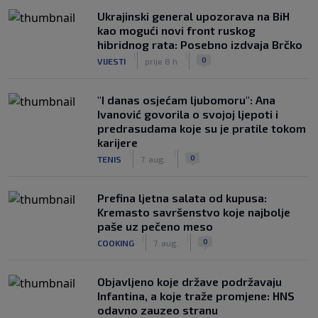
Ukrajinski general upozorava na BiH
kao mogući novi front ruskog
hibridnog rata: Posebno izdvaja Brčko
|
|
0
VIJESTI
prije 8 h
"I danas osjećam ljubomoru": Ana
Ivanović govorila o svojoj ljepoti i
predrasudama koje su je pratile tokom
karijere
|
|
0
TENIS
7. aug.
Prefina ljetna salata od kupusa:
Kremasto savršenstvo koje najbolje
paše uz pečeno meso
|
|
0
COOKING
7. aug.
Objavljeno koje države podržavaju
Infantina, a koje traže promjene: HNS
odavno zauzeo stranu