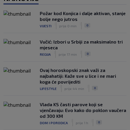
|
|
0
NOGOMET
prije 1 h
Požar kod Konjica i dalje aktivan, stanje
Gasol savjetovao Wembanyamu:
bolje nego jutros
Najopasniji je u reketu, ali mora
|
|
0
VIJESTI
prije 0 min
dodatno ojačati
|
|
0
KOŠARKA
prije 1 h
Vučić: Izbori u Srbiji za maksimalno tri
mjeseca
|
|
0
REGIJA
prije 17 min
Ovaj horoskopski znak važi za
najbahatiji: Kaže sve u lice i ne mari
koga će povrijediti
|
|
0
LIFESTYLE
prije 44 min
Vlada KS časti parove koji se
vjenčavaju: Evo kako do poklon vaučera
od 300 KM
|
|
0
DOM I PORODICA
prije 1 h