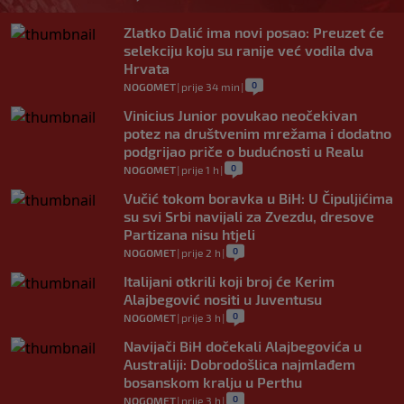
Zlatko Dalić ima novi posao: Preuzet će
selekciju koju su ranije već vodila dva
Hrvata
0
NOGOMET
|
prije 34 min
|
Vinicius Junior povukao neočekivan
potez na društvenim mrežama i dodatno
podgrijao priče o budućnosti u Realu
0
NOGOMET
|
prije 1 h
|
Vučić tokom boravka u BiH: U Čipuljićima
su svi Srbi navijali za Zvezdu, dresove
Partizana nisu htjeli
0
NOGOMET
|
prije 2 h
|
Italijani otkrili koji broj će Kerim
Alajbegović nositi u Juventusu
0
NOGOMET
|
prije 3 h
|
Navijači BiH dočekali Alajbegovića u
Australiji: Dobrodošlica najmlađem
bosanskom kralju u Perthu
0
NOGOMET
|
prije 3 h
|