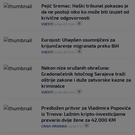
Pejić Sremac: Haški tribunal pokazao je
da ne postoji niko ko može biti izuzet od
krivične odgovornosti
0
VIJESTI
|
prije 22 min
|
Eurojust: Uhapšen osumnjičeni za
krijumčarenje migranata preko BiH
0
VIJESTI
|
prije 30 min
|
Nakon niza oružanih obračuna:
Gradonačelnik Istočnog Sarajeva traži
oštrije zakone i duže zatvorske kazne za
kriminalce
0
VIJESTI
|
prije 40 min
|
Predložen pritvor za Vladimira Popovića
iz Trnova: Lažnim kripto-investicijama
prevario dvije žene za 42.000 KM
0
CRNA HRONIKA
|
prije 1 h
|