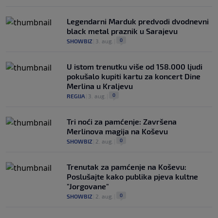
Legendarni Marduk predvodi dvodnevni
black metal praznik u Sarajevu
0
SHOWBIZ
|
3. aug.
|
U istom trenutku više od 158.000 ljudi
pokušalo kupiti kartu za koncert Dine
Merlina u Kraljevu
0
REGIJA
|
3. aug.
|
Tri noći za pamćenje: Završena
Merlinova magija na Koševu
0
SHOWBIZ
|
2. aug.
|
Trenutak za pamćenje na Koševu:
Poslušajte kako publika pjeva kultne
"Jorgovane"
0
SHOWBIZ
|
2. aug.
|