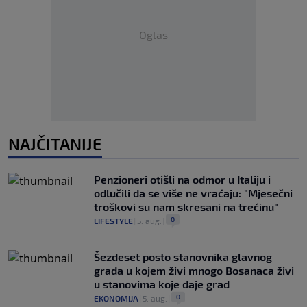
Oglas
NAJČITANIJE
Penzioneri otišli na odmor u Italiju i
odlučili da se više ne vraćaju: "Mjesečni
troškovi su nam skresani na trećinu"
0
LIFESTYLE
|
5. aug.
|
Šezdeset posto stanovnika glavnog
grada u kojem živi mnogo Bosanaca živi
u stanovima koje daje grad
0
EKONOMIJA
|
5. aug.
|