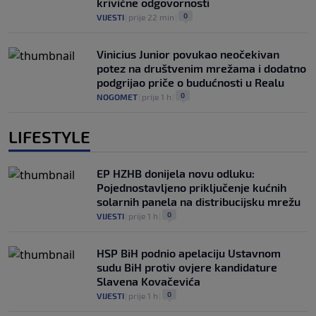
krivične odgovornosti
0
VIJESTI
|
prije 22 min
|
Vinicius Junior povukao neočekivan
potez na društvenim mrežama i dodatno
podgrijao priče o budućnosti u Realu
0
NOGOMET
|
prije 1 h
|
LIFESTYLE
EP HZHB donijela novu odluku:
Pojednostavljeno priključenje kućnih
solarnih panela na distribucijsku mrežu
0
VIJESTI
|
prije 1 h
|
HSP BiH podnio apelaciju Ustavnom
sudu BiH protiv ovjere kandidature
Slavena Kovačevića
0
VIJESTI
|
prije 1 h
|