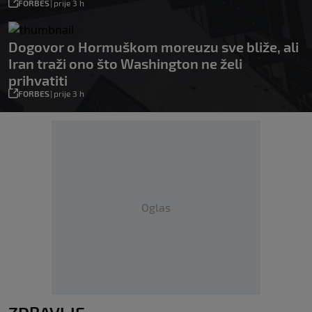
FORBES
|
prije 3 h
Dogovor o Hormuškom moreuzu sve bliže, ali
Iran traži ono što Washington ne želi
prihvatiti
FORBES
|
prije 3 h
Oglas