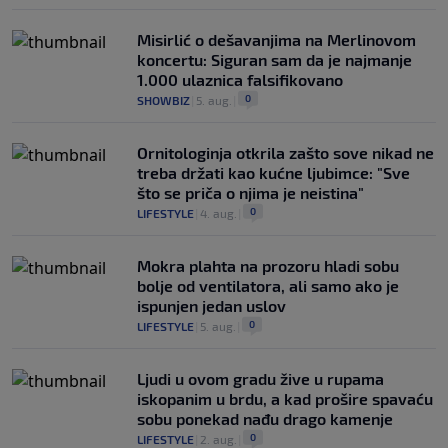
Misirlić o dešavanjima na Merlinovom
koncertu: Siguran sam da je najmanje
1.000 ulaznica falsifikovano
0
SHOWBIZ
|
5. aug.
|
Ornitologinja otkrila zašto sove nikad ne
treba držati kao kućne ljubimce: "Sve
što se priča o njima je neistina"
0
LIFESTYLE
|
4. aug.
|
Mokra plahta na prozoru hladi sobu
bolje od ventilatora, ali samo ako je
ispunjen jedan uslov
0
LIFESTYLE
|
5. aug.
|
Ljudi u ovom gradu žive u rupama
iskopanim u brdu, a kad prošire spavaću
sobu ponekad nađu drago kamenje
0
LIFESTYLE
|
2. aug.
|