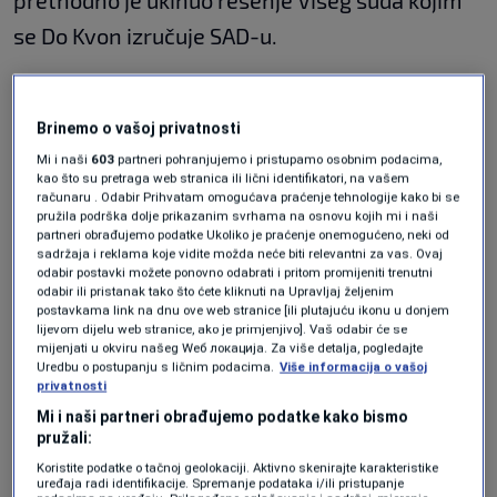
prethodno je ukinuo rešenje Višeg suda kojim
se Do Kvon izručuje SAD-u.
Prvostepenim rješenjem Višeg suda
Brinemo o vašoj privatnosti
dozvoljeno je izručenje u skraćenom postupku
Mi i naši
603
partneri pohranjujemo i pristupamo osobnim podacima,
Do Kvona, radi krivičnog gonjenja zbog više
kao što su pretraga web stranica ili lični identifikatori, na vašem
računaru . Odabir Prihvatam omogućava praćenje tehnologije kako bi se
krivičnih dela po molbi Sjedinjenih Američkih
pružila podrška dolje prikazanim svrhama na osnovu kojih mi i naši
partneri obrađujemo podatke Ukoliko je praćenje onemogućeno, neki od
Država, dok je odbijeno izručenje Do Kvona u
sadržaja i reklama koje vidite možda neće biti relevantni za vas. Ovaj
odabir postavki možete ponovno odabrati i pritom promijeniti trenutni
skraćenom postupku po molbi Južne Koreje.
odabir ili pristanak tako što ćete kliknuti na Upravljaj željenim
postavkama link na dnu ove web stranice [ili plutajuću ikonu u donjem
lijevom dijelu web stranice, ako je primjenjivo]. Vaš odabir će se
mijenjati u okviru našeg Wеб локација. Za više detalja, pogledajte
Do Kvon i njegov poslovni partner uhapšeni su
Uredbu o postupanju s ličnim podacima.
Više informacija o vašoj
23. marta prošle godine na podgoričkom
privatnosti
Mi i naši partneri obrađujemo podatke kako bismo
aerodromu kada su prilikom pasoške kontrole,
pružali:
na letu za Dubai, upotrijebili falsifikovane
Koristite podatke o tačnoj geolokaciji. Aktivno skenirajte karakteristike
uređaja radi identifikacije. Spremanje podataka i/ili pristupanje