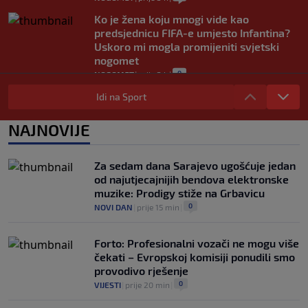
Ko je žena koju mnogi vide kao
predsjednicu FIFA-e umjesto Infantina?
Uskoro mi mogla promijeniti svjetski
nogomet
0
NOGOMET
|
prije 3 h
|
FIFA se izvinila svim svojim članicama
Idi na Sport
zbog FFE projekta: Ali rukovodstvo i
dalje podržava Infantina
NAJNOVIJE
0
NOGOMET
|
prije 3 h
|
Lionel Messi postigao dva gola u pobjedi
Za sedam dana Sarajevo ugošćuje jedan
Inter Miamija i ispisao historiju Leagues
od najutjecajnijih bendova elektronske
Cupa (VIDEO)
muzike: Prodigy stiže na Grbavicu
0
NOGOMET
|
prije 3 h
|
0
NOVI DAN
|
prije 15 min
|
Forto: Profesionalni vozači ne mogu više
čekati – Evropskoj komisiji ponudili smo
provodivo rješenje
0
VIJESTI
|
prije 20 min
|