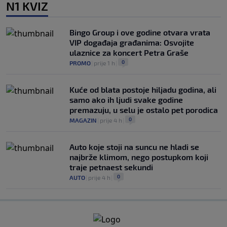
N1 KVIZ
Bingo Group i ove godine otvara vrata
VIP događaja građanima: Osvojite
ulaznice za koncert Petra Graše
0
PROMO
|
prije 1 h
|
Kuće od blata postoje hiljadu godina, ali
samo ako ih ljudi svake godine
premazuju, u selu je ostalo pet porodica
0
MAGAZIN
|
prije 4 h
|
Auto koje stoji na suncu ne hladi se
najbrže klimom, nego postupkom koji
traje petnaest sekundi
0
AUTO
|
prije 4 h
|