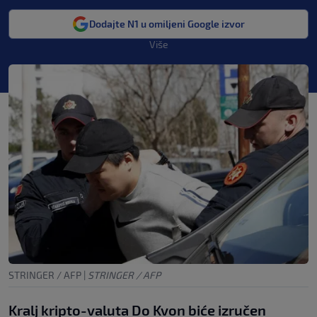
Dodajte N1 u omiljeni Google izvor
Više
STRINGER / AFP
|
STRINGER / AFP
Kralj kripto-valuta Do Kvon biće izručen