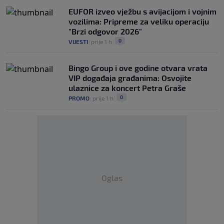
EUFOR izveo vježbu s avijacijom i vojnim
vozilima: Pripreme za veliku operaciju
"Brzi odgovor 2026"
0
VIJESTI
|
prije 1 h
|
Bingo Group i ove godine otvara vrata
VIP događaja građanima: Osvojite
ulaznice za koncert Petra Graše
0
PROMO
|
prije 1 h
|
Oglas