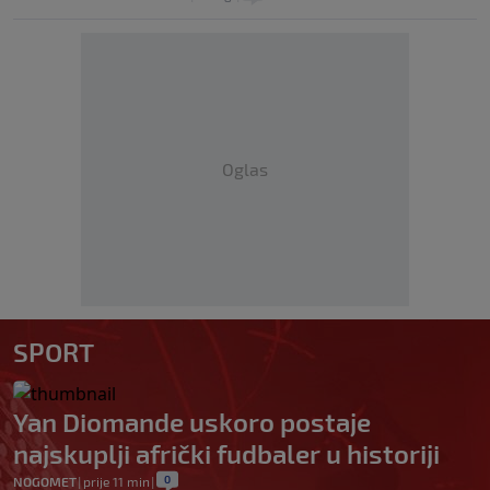
Oglas
SPORT
Yan Diomande uskoro postaje
najskuplji afrički fudbaler u historiji
0
NOGOMET
|
prije 11 min
|