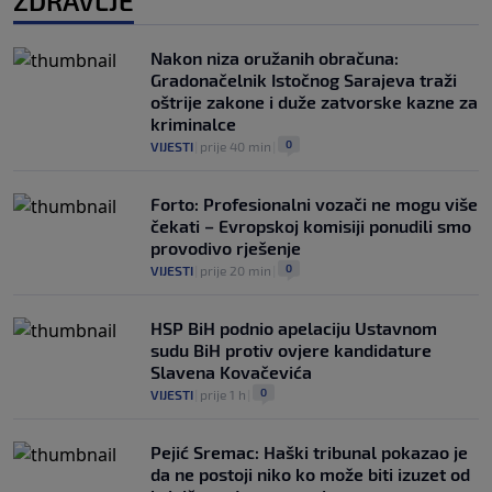
ZDRAVLJE
Nakon niza oružanih obračuna:
Gradonačelnik Istočnog Sarajeva traži
oštrije zakone i duže zatvorske kazne za
kriminalce
0
VIJESTI
|
prije 40 min
|
Forto: Profesionalni vozači ne mogu više
čekati – Evropskoj komisiji ponudili smo
provodivo rješenje
0
VIJESTI
|
prije 20 min
|
HSP BiH podnio apelaciju Ustavnom
sudu BiH protiv ovjere kandidature
Slavena Kovačevića
0
VIJESTI
|
prije 1 h
|
Pejić Sremac: Haški tribunal pokazao je
da ne postoji niko ko može biti izuzet od