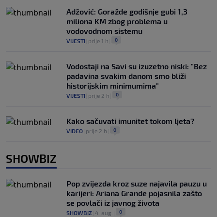
Adžović: Goražde godišnje gubi 1,3
miliona KM zbog problema u
vodovodnom sistemu
0
VIJESTI
|
prije 1 h
|
Vodostaji na Savi su izuzetno niski: "Bez
padavina svakim danom smo bliži
historijskim minimumima"
0
VIJESTI
|
prije 2 h
|
Kako sačuvati imunitet tokom ljeta?
0
VIDEO
|
prije 2 h
|
SHOWBIZ
Pop zvijezda kroz suze najavila pauzu u
karijeri: Ariana Grande pojasnila zašto
se povlači iz javnog života
0
SHOWBIZ
|
4. aug.
|