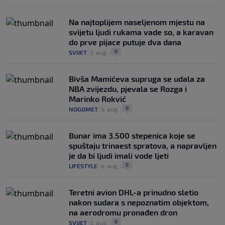
Na najtoplijem naseljenom mjestu na
svijetu ljudi rukama vade so, a karavan
do prve pijace putuje dva dana
0
SVIJET
|
5. aug.
|
Bivša Mamićeva supruga se udala za
NBA zvijezdu, pjevala se Rozga i
Marinko Rokvić
0
NOGOMET
|
5. aug.
|
Bunar imа 3.500 stepenica koje se
spuštaju trinaest spratova, a napravljen
je da bi ljudi imali vode ljeti
0
LIFESTYLE
|
4. aug.
|
Teretni avion DHL-a prinudno sletio
nakon sudara s nepoznatim objektom,
na aerodromu pronađen dron
0
SVIJET
|
5. aug.
|