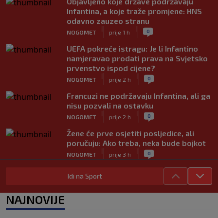
Objavljeno koje države podržavaju
Infantina, a koje traže promjene: HNS
odavno zauzeo stranu
|
|
0
NOGOMET
prije 1 h
UEFA pokreće istragu: Je li Infantino
namjeravao prodati prava na Svjetsko
prvenstvo ispod cijene?
|
|
0
NOGOMET
prije 2 h
Francuzi ne podržavaju Infantina, ali ga
nisu pozvali na ostavku
|
|
0
NOGOMET
prije 2 h
Žene će prve osjetiti posljedice, ali
poručuju: Ako treba, neka bude bojkot
|
|
0
NOGOMET
prije 3 h
Zvanično: Samed Baždar ima novi klub,
Idi na Sport
zadužio broj sa velikom "težinom"
|
|
0
NOGOMET
prije 5 h
NAJNOVIJE
Prije nekoliko godina zaludjela je
internet, a onda nestala iz javnosti: Svi