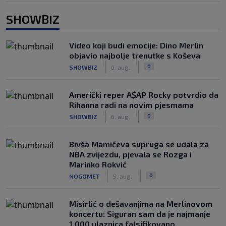
SHOWBIZ
Video koji budi emocije: Dino Merlin
objavio najbolje trenutke s Koševa
|
|
0
SHOWBIZ
6. aug.
Američki reper A$AP Rocky potvrdio da
Rihanna radi na novim pjesmama
|
|
0
SHOWBIZ
6. aug.
Bivša Mamićeva supruga se udala za
NBA zvijezdu, pjevala se Rozga i
Marinko Rokvić
|
|
0
NOGOMET
5. aug.
Misirlić o dešavanjima na Merlinovom
koncertu: Siguran sam da je najmanje
1.000 ulaznica falsifikovano