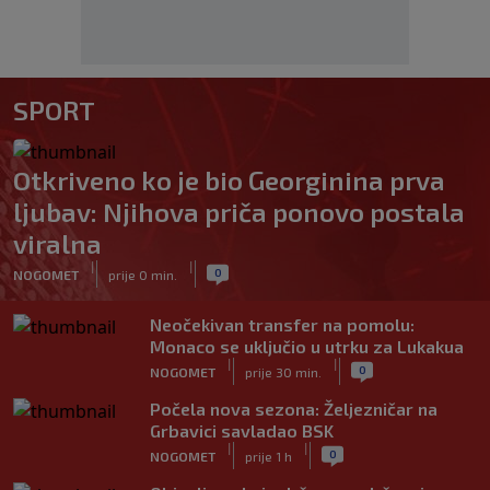
SPORT
Otkriveno ko je bio Georginina prva
ljubav: Njihova priča ponovo postala
viralna
|
|
0
NOGOMET
prije 0 min.
Neočekivan transfer na pomolu:
Monaco se uključio u utrku za Lukakua
|
|
0
NOGOMET
prije 30 min.
Počela nova sezona: Željezničar na
Grbavici savladao BSK
|
|
0
NOGOMET
prije 1 h