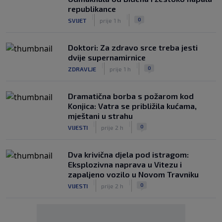
republikance
|
|
0
SVIJET
prije 1 h
Doktori: Za zdravo srce treba jesti
dvije supernamirnice
|
|
0
ZDRAVLJE
prije 1 h
Dramatična borba s požarom kod
Konjica: Vatra se približila kućama,
mještani u strahu
|
|
0
VIJESTI
prije 2 h
Dva krivična djela pod istragom:
Eksplozivna naprava u Vitezu i
zapaljeno vozilo u Novom Travniku
|
|
0
VIJESTI
prije 2 h