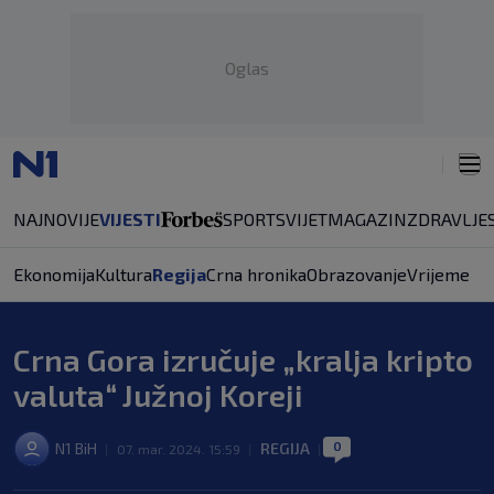
Oglas
NAJNOVIJE
VIJESTI
SPORT
SVIJET
MAGAZIN
ZDRAVLJE
Ekonomija
Kultura
Regija
Crna hronika
Obrazovanje
Vrijeme
Crna Gora izručuje „kralja kripto
valuta“ Južnoj Koreji
0
N1 BiH
REGIJA
|
07. mar. 2024. 15:59
|
|