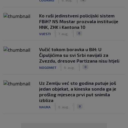
Ko ruši jedinstveni policijski sistem
FBiH? NS Mostar prozvala institucije
HNK, ZHK i Kantona 10
|
|
0
VIJESTI
7. aug.
Vučić tokom boravka u BiH: U
Čipuljićima su svi Srbi navijali za
Zvezdu, dresove Partizana nisu htjeli
|
|
0
NOGOMET
6. aug.
Uz Zemlju već sto godina putuje još
jedan objekat, a kineska sonda ga je
prošlog mjeseca prvi put snimila
izbliza
|
|
0
NAUKA
6. aug.