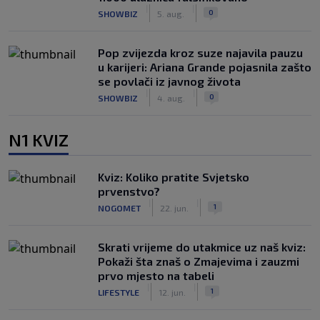
|
|
0
SHOWBIZ
5. aug.
Pop zvijezda kroz suze najavila pauzu
u karijeri: Ariana Grande pojasnila zašto
se povlači iz javnog života
|
|
0
SHOWBIZ
4. aug.
N1 KVIZ
Kviz: Koliko pratite Svjetsko
prvenstvo?
|
|
1
NOGOMET
22. jun.
Skrati vrijeme do utakmice uz naš kviz:
Pokaži šta znaš o Zmajevima i zauzmi
prvo mjesto na tabeli
|
|
1
LIFESTYLE
12. jun.