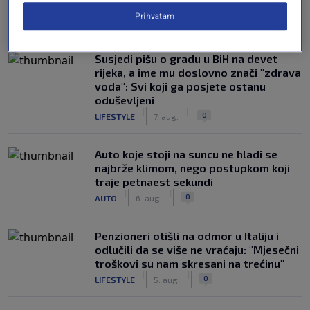
Prihvatam
NAJČITANIJE
Susjedi pišu o gradu u BiH na devet
rijeka, a ime mu doslovno znači "zdrava
voda": Svi koji ga posjete ostanu
oduševljeni
|
|
0
LIFESTYLE
7. aug.
Auto koje stoji na suncu ne hladi se
najbrže klimom, nego postupkom koji
traje petnaest sekundi
|
|
0
AUTO
6. aug.
Penzioneri otišli na odmor u Italiju i
odlučili da se više ne vraćaju: "Mjesečni
troškovi su nam skresani na trećinu"
|
|
0
LIFESTYLE
5. aug.