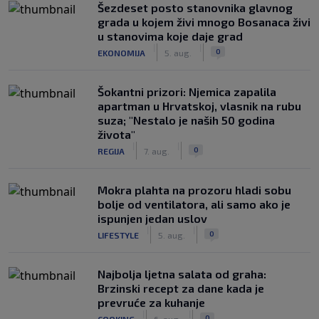
Šezdeset posto stanovnika glavnog
grada u kojem živi mnogo Bosanaca živi
u stanovima koje daje grad
|
|
0
EKONOMIJA
5. aug.
Šokantni prizori: Njemica zapalila
apartman u Hrvatskoj, vlasnik na rubu
suza; "Nestalo je naših 50 godina
života"
|
|
0
REGIJA
7. aug.
Mokra plahta na prozoru hladi sobu
bolje od ventilatora, ali samo ako je
ispunjen jedan uslov
|
|
0
LIFESTYLE
5. aug.
Najbolja ljetna salata od graha:
Brzinski recept za dane kada je
prevruće za kuhanje
|
|
0
COOKING
6. aug.