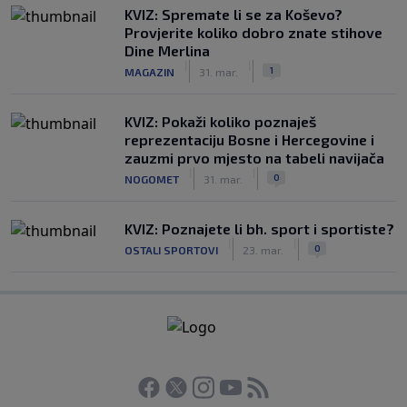
KVIZ: Spremate li se za Koševo?
Provjerite koliko dobro znate stihove
Dine Merlina
|
|
1
MAGAZIN
31. mar.
KVIZ: Pokaži koliko poznaješ
reprezentaciju Bosne i Hercegovine i
zauzmi prvo mjesto na tabeli navijača
|
|
0
NOGOMET
31. mar.
KVIZ: Poznajete li bh. sport i sportiste?
|
|
0
OSTALI SPORTOVI
23. mar.