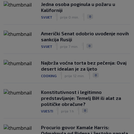
Jedna osoba poginula u požaru u
se pitaju gdje je i šta radi (VIDEO)
Kaliforniji
|
|
0
OSTALI SPORTOVI
prije 5 h
|
|
0
SVIJET
prije 0 min.
Američki Senat odobrio uvođenje novih
sankcija Rusiji
|
|
0
SVIJET
prije 7 min.
Najbrža voćna torta bez pečenja: Ovaj
desert idealan je za ljeto
|
|
0
COOKING
prije 12 min.
Konstitutivnost i legitimno
predstavljanje: Temelj BiH ili alat za
političke obračune?
|
|
0
VIJESTI
prije 1 h
Procurio govor Kamale Harris:
Odmaknula od Bidena i žestoko napala