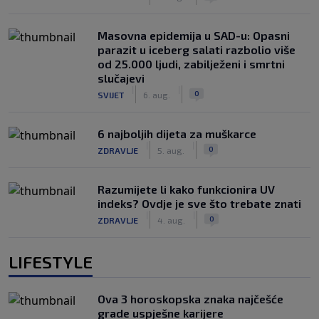
Masovna epidemija u SAD-u: Opasni
parazit u iceberg salati razbolio više
od 25.000 ljudi, zabilježeni i smrtni
slučajevi
|
|
0
SVIJET
6. aug.
6 najboljih dijeta za muškarce
|
|
0
ZDRAVLJE
5. aug.
Razumijete li kako funkcionira UV
indeks? Ovdje je sve što trebate znati
|
|
0
ZDRAVLJE
4. aug.
LIFESTYLE
Ova 3 horoskopska znaka najčešće
grade uspješne karijere