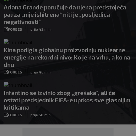
Ariana Grande poručuje da njena predstojeća
pauza „nije ishitrena“ niti je „posljedica
negativnosti“
|
FORBES
prije 42 min.
Kina podigla globalnu proizvodnju nuklearne
energije na rekordni nivo: Ko je na vrhu, a ko na
dnu
|
FORBES
prije 46 min.
Infantino se izvinio zbog „grešaka“, ali će
ostati predsjednik FIFA-e uprkos sve glasnijim
kritikama
|
FORBES
prije 50 min.