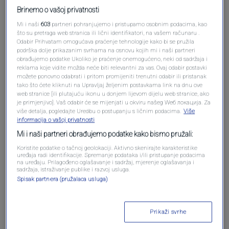
Brinemo o vašoj privatnosti
Mi i naši
603
partneri pohranjujemo i pristupamo osobnim podacima, kao
što su pretraga web stranica ili lični identifikatori, na vašem računaru .
Oglas
Odabir Prihvatam omogućava praćenje tehnologije kako bi se pružila
podrška dolje prikazanim svrhama na osnovu kojih mi i naši partneri
obrađujemo podatke Ukoliko je praćenje onemogućeno, neki od sadržaja i
reklama koje vidite možda neće biti relevantni za vas. Ovaj odabir postavki
možete ponovno odabrati i pritom promijeniti trenutni odabir ili pristanak
tako što ćete kliknuti na Upravljaj željenim postavkama link na dnu ove
web stranice [ili plutajuću ikonu u donjem lijevom dijelu web stranice, ako
je primjenjivo]. Vaš odabir će se mijenjati u okviru našeg Wеб локација. Za
više detalja, pogledajte Uredbu o postupanju s ličnim podacima.
Više
informacija o vašoj privatnosti
Mi i naši partneri obrađujemo podatke kako bismo pružali:
Koristite podatke o tačnoj geolokaciji. Aktivno skenirajte karakteristike
uređaja radi identifikacije. Spremanje podataka i/ili pristupanje podacima
na uređaju. Prilagođeno oglašavanje i sadržaj, mjerenje oglašavanja i
Oglas
sadržaja, istraživanje publike i razvoj usluga.
Spisak partnera (pružalaca usluga)
Prikaži svrhe