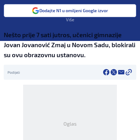
Dodajte N1 u omiljeni Google izvor
Više
Nešto prije 7 sati jutros, učenici gimnazije
Jovan Jovanović Zmaj u Novom Sadu, blokirali
su ovu obrazovnu ustanovu.
Podijeli
Oglas