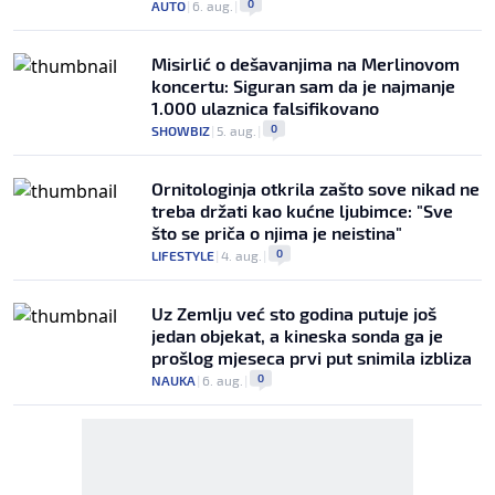
0
AUTO
|
6. aug.
|
Misirlić o dešavanjima na Merlinovom
koncertu: Siguran sam da je najmanje
1.000 ulaznica falsifikovano
0
SHOWBIZ
|
5. aug.
|
Ornitologinja otkrila zašto sove nikad ne
treba držati kao kućne ljubimce: "Sve
što se priča o njima je neistina"
0
LIFESTYLE
|
4. aug.
|
Uz Zemlju već sto godina putuje još
jedan objekat, a kineska sonda ga je
prošlog mjeseca prvi put snimila izbliza
0
NAUKA
|
6. aug.
|