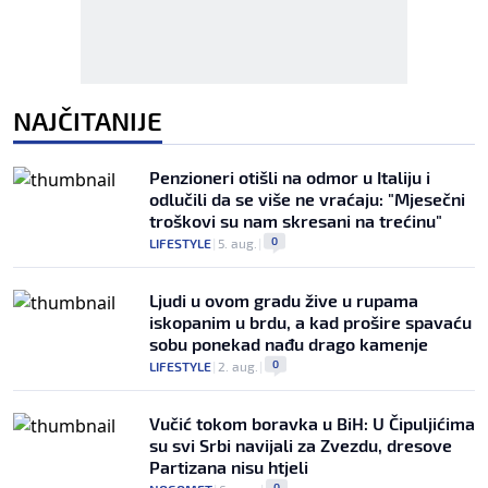
NAJČITANIJE
Penzioneri otišli na odmor u Italiju i
odlučili da se više ne vraćaju: "Mjesečni
troškovi su nam skresani na trećinu"
0
LIFESTYLE
|
5. aug.
|
Ljudi u ovom gradu žive u rupama
iskopanim u brdu, a kad prošire spavaću
sobu ponekad nađu drago kamenje
0
LIFESTYLE
|
2. aug.
|
Vučić tokom boravka u BiH: U Čipuljićima
su svi Srbi navijali za Zvezdu, dresove
Partizana nisu htjeli
0