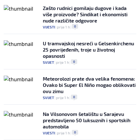
Zašto rudnici gomilaju dugove i kada
više proizvode? Sindikat i ekonomisti
nude različite odgovore
0
VIJESTI
|
prije 1 h
|
U tramvajskoj nesreći u Gelsenkirchenu
25 povrijeđenih, troje u životnoj
opasnosti
0
SVIJET
|
prije 1 h
|
Meteorolozi prate dva velika fenomena:
Ovako bi Super El Niño mogao oblikovati
ovu zimu
0
SVIJET
|
prije 1 h
|
Na Vilsonovom šetalištu u Sarajevu
predstavljeno 50 luksuznih i sportskih
automobila
0
VIJESTI
|
prije 1 h
|