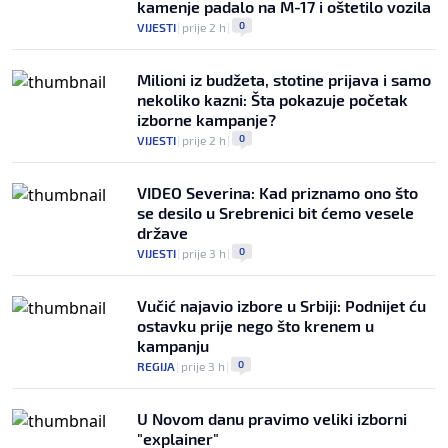
kamenje padalo na M-17 i oštetilo vozila
0
VIJESTI
|
prije 2 h
|
Milioni iz budžeta, stotine prijava i samo
nekoliko kazni: Šta pokazuje početak
izborne kampanje?
0
VIJESTI
|
prije 2 h
|
VIDEO Severina: Kad priznamo ono što
se desilo u Srebrenici bit ćemo vesele
države
0
VIJESTI
|
prije 3 h
|
Vučić najavio izbore u Srbiji: Podnijet ću
ostavku prije nego što krenem u
kampanju
0
REGIJA
|
prije 3 h
|
U Novom danu pravimo veliki izborni
"explainer"