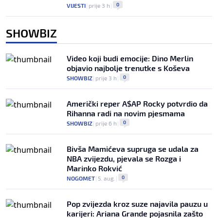
0
VIJESTI
|
prije 3 h
|
SHOWBIZ
Video koji budi emocije: Dino Merlin
objavio najbolje trenutke s Koševa
0
SHOWBIZ
|
prije 3 h
|
Američki reper A$AP Rocky potvrdio da
Rihanna radi na novim pjesmama
0
SHOWBIZ
|
prije 6 h
|
Bivša Mamićeva supruga se udala za
NBA zvijezdu, pjevala se Rozga i
Marinko Rokvić
0
NOGOMET
|
5. aug.
|
Pop zvijezda kroz suze najavila pauzu u
karijeri: Ariana Grande pojasnila zašto