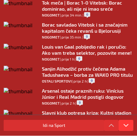
Tok meča | Borac 1-0 Vitebsk: Borac
dominirao, ali nije ni imao sreće
0
NOGOMET
|
prije 34 min.
|
Borac savladao Vitebsk i sa značajnim
kapitalom čeka revanš u Bjelorusiji
0
NOGOMET
|
prije 35 min.
|
Louis van Gaal pobijedio rak i poručio:
Ako vam treba selektor, pozovite mene!
0
NOGOMET
|
prije 1 h
|
Sanjin Alihodžić protiv čečena Adama
Tadushaeva – borba za WAKO PRO titulu
0
OSTALI SPORTOVI
|
prije 2 h
|
Arsenal ostaje praznih ruku: Vinícius
Júnior i Real Madrid postigli dogovor
0
NOGOMET
|
prije 2 h
|
Slavni klub potresa kriza: Kultni stadion
u Italiji bit će prazan na početku sezone,
navijači objavili rat upravi
Idi na Sport
0
NOGOMET
|
prije 3 h
|