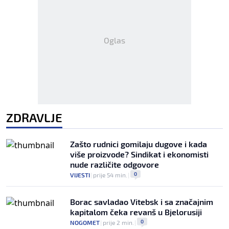
Oglas
ZDRAVLJE
Zašto rudnici gomilaju dugove i kada
više proizvode? Sindikat i ekonomisti
nude različite odgovore
0
VIJESTI
|
prije 54 min.
|
Borac savladao Vitebsk i sa značajnim
kapitalom čeka revanš u Bjelorusiji
0
NOGOMET
|
prije 2 min.
|