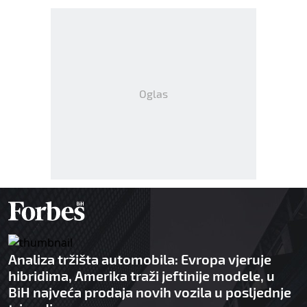
Oglas
Analiza tržišta automobila: Evropa vjeruje
hibridima, Amerika traži jeftinije modele, u
BiH najveća prodaja novih vozila u posljednje