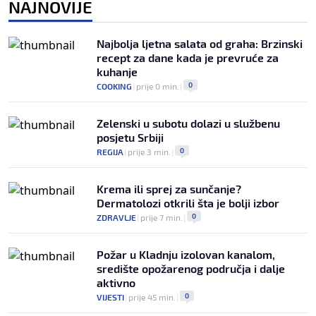
NAJNOVIJE
Izvinjenje s elementima prijetnje i
„gomila slabića“ u UEFA-i
0
NOGOMET
|
prije 3 h
|
Najbolja ljetna salata od graha: Brzinski
recept za dane kada je prevruće za
kuhanje
0
COOKING
|
prije 0 min.
|
Zelenski u subotu dolazi u službenu
posjetu Srbiji
0
REGIJA
|
prije 3 min.
|
Krema ili sprej za sunčanje?
Dermatolozi otkrili šta je bolji izbor
0
ZDRAVLJE
|
prije 7 min.
|
Požar u Kladnju izolovan kanalom,
središte opožarenog područja i dalje
aktivno
0
VIJESTI
|
prije 45 min.
|