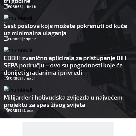
tri godine
FORBES
|
prije 1 h
Šest poslova koje možete pokrenuti od kuće
uz minimalna ulaganja
FORBES
|
prije 5 h
CBBiH zvanično aplicirala za pristupanje BiH
SEPA području – ovo su pogodnosti koje će
donijeti građanima i privredi
FORBES
|
prije 5 h
Milijarder i holivudska zvijezda u najvećem
projektu za spas živog svijeta
FORBES
|
5. aug.