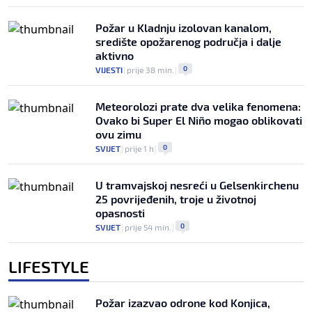
Požar u Kladnju izolovan kanalom,
središte opožarenog područja i dalje
aktivno
0
VIJESTI
|
prije 38 min.
|
Meteorolozi prate dva velika fenomena:
Ovako bi Super El Niño mogao oblikovati
ovu zimu
0
SVIJET
|
prije 1 h
|
U tramvajskoj nesreći u Gelsenkirchenu
25 povrijeđenih, troje u životnoj
opasnosti
0
SVIJET
|
prije 54 min.
|
LIFESTYLE
Požar izazvao odrone kod Konjica,