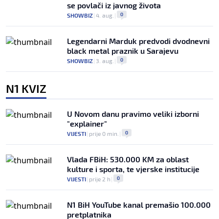
se povlači iz javnog života
0
SHOWBIZ
|
4. aug.
|
Legendarni Marduk predvodi dvodnevni
black metal praznik u Sarajevu
0
SHOWBIZ
|
3. aug.
|
N1 KVIZ
U Novom danu pravimo veliki izborni
"explainer"
0
VIJESTI
|
prije 0 min.
|
Vlada FBiH: 530.000 KM za oblast
kulture i sporta, te vjerske institucije
0
VIJESTI
|
prije 2 h
|
N1 BiH YouTube kanal premašio 100.000
pretplatnika