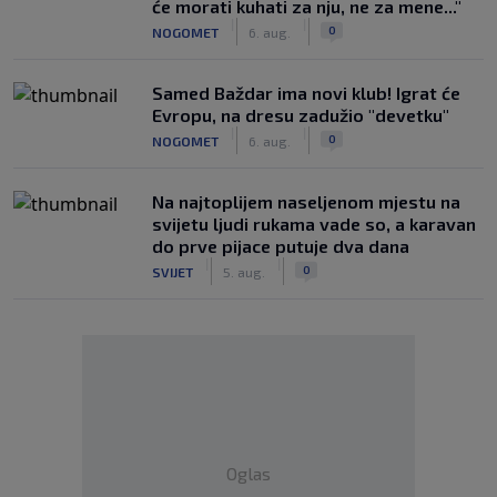
će morati kuhati za nju, ne za mene..."
|
|
0
NOGOMET
6. aug.
Samed Baždar ima novi klub! Igrat će
Evropu, na dresu zadužio "devetku"
|
|
0
NOGOMET
6. aug.
Na najtoplijem naseljenom mjestu na
svijetu ljudi rukama vade so, a karavan
do prve pijace putuje dva dana
|
|
0
SVIJET
5. aug.
Oglas