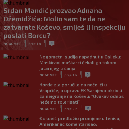
Srđan Mandić prozvao Adnana
Džemidžića: Molio sam te da ne
zatvarate Koševo, smiješ li inspekciju
poslati Borcu?
|
|
0
NOGOMET
prije 1 h
Nogometni sudija napadnut u Osijeku:
Maskirani muškarci čekali ga tokom
jutarnjeg trčanja
|
|
0
NOGOMET
prije 1 h
Horde zla poručile da neće ići u
Vrapčiće, a upravu FK Sarajevo okrivili
za neigranje na Koševu: "Ovakav odnos
nećemo tolerisati"
|
|
0
NOGOMET
prije 2 h
Đoković predložio promjene u tenisu,
Amerikanac komentarisao: