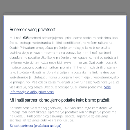
Pre 5 meseci
Zahid Catic
Brinemo o vašoj privatnosti
Poklon Vucica Orbanu rezultirao sjednicom
Mi i naši
603
partneri pohranjujemo i pristupamo osobnim podacima, kao
što su pretraga web stranica ili lični identifikatori, na vašem računaru .
savjeta za odbranu Madjarske. Sve po
Odabir Prihvatam omogućava praćenje tehnologije kako bi se pružila
dogovoru. Spominju se 2 velika ranca, a kilaza
podrška dolje prikazanim svrhama na osnovu kojih mi i naši partneri
nije uskladjena sa tim pojmovima!? Orbanu
obrađujemo podatke Ukoliko je praćenje onemogućeno, neki od sadržaja i
reklama koje vidite možda neće biti relevantni za vas. Ovaj odabir postavki
pomazu protivnici EU.
možete ponovno odabrati i pritom promijeniti trenutni odabir ili pristanak
tako što ćete kliknuti na Upravljaj željenim postavkama link na dnu ove
Odgovori
web stranice [ili plutajuću ikonu u donjem lijevom dijelu web stranice, ako
je primjenjivo]. Vaš odabir će se mijenjati u okviru našeg Wеб локација. Za
više detalja, pogledajte Uredbu o postupanju s ličnim podacima.
Više
informacija o vašoj privatnosti
Mi i naši partneri obrađujemo podatke kako bismo pružali:
Koristite podatke o tačnoj geolokaciji. Aktivno skenirajte karakteristike
uređaja radi identifikacije. Spremanje podataka i/ili pristupanje podacima
na uređaju. Prilagođeno oglašavanje i sadržaj, mjerenje oglašavanja i
sadržaja, istraživanje publike i razvoj usluga.
Spisak partnera (pružalaca usluga)