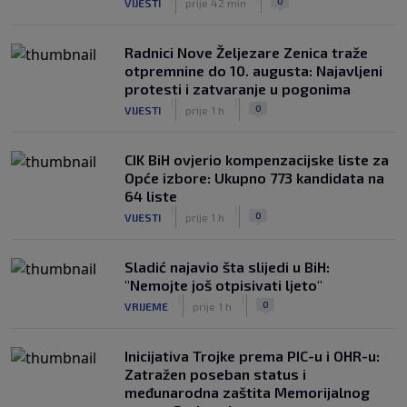
0
VIJESTI
prije 42 min
Radnici Nove Željezare Zenica traže
otpremnine do 10. augusta: Najavljeni
protesti i zatvaranje u pogonima
|
|
0
VIJESTI
prije 1 h
CIK BiH ovjerio kompenzacijske liste za
Opće izbore: Ukupno 773 kandidata na
64 liste
|
|
0
VIJESTI
prije 1 h
Sladić najavio šta slijedi u BiH:
"Nemojte još otpisivati ljeto"
|
|
0
VRIJEME
prije 1 h
Inicijativa Trojke prema PIC-u i OHR-u:
Zatražen poseban status i
međunarodna zaštita Memorijalnog