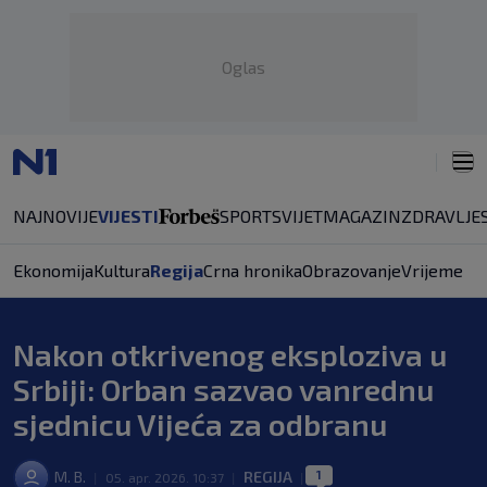
Oglas
NAJNOVIJE
VIJESTI
SPORT
SVIJET
MAGAZIN
ZDRAVLJE
Ekonomija
Kultura
Regija
Crna hronika
Obrazovanje
Vrijeme
Nakon otkrivenog eksploziva u
Srbiji: Orban sazvao vanrednu
sjednicu Vijeća za odbranu
1
M. B.
REGIJA
|
05. apr. 2026. 10:37
|
|