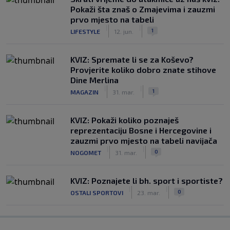
Pokaži šta znaš o Zmajevima i zauzmi
prvo mjesto na tabeli
|
|
1
LIFESTYLE
12. jun.
KVIZ: Spremate li se za Koševo?
Provjerite koliko dobro znate stihove
Dine Merlina
|
|
1
MAGAZIN
31. mar.
KVIZ: Pokaži koliko poznaješ
reprezentaciju Bosne i Hercegovine i
zauzmi prvo mjesto na tabeli navijača
|
|
0
NOGOMET
31. mar.
KVIZ: Poznajete li bh. sport i sportiste?
|
|
0
OSTALI SPORTOVI
23. mar.