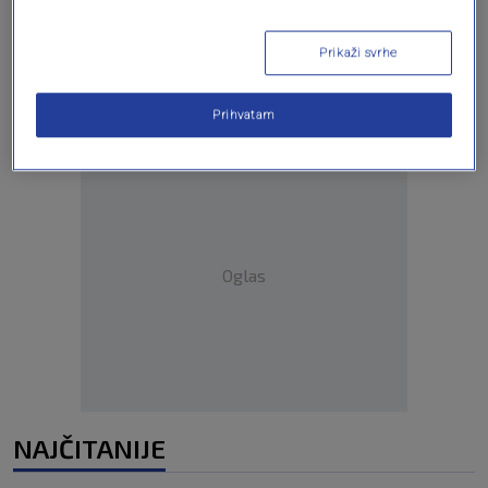
Oglas
Prikaži svrhe
Prihvatam
Oglas
NAJČITANIJE