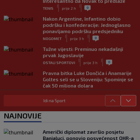
Interesantno da Novak to predlaže
|
|
0
TENIS
prije 2 h
Nakon Argentine, Infantino dobio
podršku i konfederacije: Jednoglasno
ponavljamo podršku predsjedniku
|
|
0
NOGOMET
prije 3 h
Tužne vijesti: Preminuo nekadašnji
prvak Jugoslavije
|
|
0
OSTALI SPORTOVI
prije 3 h
Pravna bitka Luke Dončića i Anamarije
Goltes seli se u Sloveniju: Spominje se
čak 50 miliona dolara
|
|
0
KOŠARKA
prije 4 h
Idi na Sport
Danas počinje nova sezona šampionata
BiH: Željezničar protiv novajlije na
NAJNOVIJE
Grbavici
|
|
0
NOGOMET
prije 4 h
Američki diplomat završio posjetu
Infantino u jeku brojnih kritika, dobio
Banjaluci, ponovio posvećenost OHR-a
javnu podršku jednog nogometnog