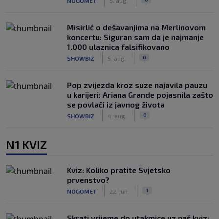
NOGOMET
5. aug.
Misirlić o dešavanjima na Merlinovom
koncertu: Siguran sam da je najmanje
1.000 ulaznica falsifikovano
|
|
0
SHOWBIZ
5. aug.
Pop zvijezda kroz suze najavila pauzu
u karijeri: Ariana Grande pojasnila zašto
se povlači iz javnog života
|
|
0
SHOWBIZ
4. aug.
N1 KVIZ
Kviz: Koliko pratite Svjetsko
prvenstvo?
|
|
1
NOGOMET
22. jun.
Skrati vrijeme do utakmice uz naš kviz: