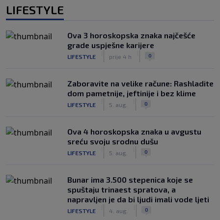
LIFESTYLE
Ova 3 horoskopska znaka najčešće
grade uspješne karijere
|
|
0
LIFESTYLE
prije 4 h
Zaboravite na velike račune: Rashladite
dom pametnije, jeftinije i bez klime
|
|
0
LIFESTYLE
5. aug.
Ova 4 horoskopska znaka u avgustu
sreću svoju srodnu dušu
|
|
0
LIFESTYLE
5. aug.
Bunar imа 3.500 stepenica koje se
spuštaju trinaest spratova, a
napravljen je da bi ljudi imali vode ljeti
|
|
0
LIFESTYLE
4. aug.