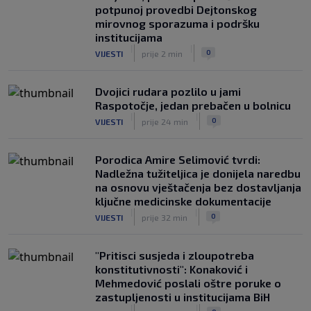
potpunoj provedbi Dejtonskog
saveza, ali i jednu kritiku
mirovnog sporazuma i podršku
|
|
0
NOGOMET
prije 4 h
institucijama
|
|
0
VIJESTI
prije 2 min
Dvojici rudara pozlilo u jami
Raspotočje, jedan prebačen u bolnicu
|
|
0
VIJESTI
prije 24 min
Porodica Amire Selimović tvrdi:
Nadležna tužiteljica je donijela naredbu
na osnovu vještačenja bez dostavljanja
ključne medicinske dokumentacije
|
|
0
VIJESTI
prije 32 min
"Pritisci susjeda i zloupotreba
konstitutivnosti": Konaković i
Mehmedović poslali oštre poruke o
zastupljenosti u institucijama BiH
|
|