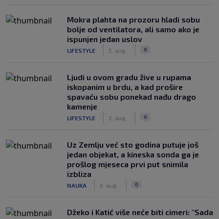
Mokra plahta na prozoru hladi sobu
bolje od ventilatora, ali samo ako je
ispunjen jedan uslov
|
|
0
LIFESTYLE
5. aug.
Ljudi u ovom gradu žive u rupama
iskopanim u brdu, a kad prošire
spavaću sobu ponekad nađu drago
kamenje
|
|
0
LIFESTYLE
2. aug.
Uz Zemlju već sto godina putuje još
jedan objekat, a kineska sonda ga je
prošlog mjeseca prvi put snimila
izbliza
|
|
0
NAUKA
6. aug.
Džeko i Katić više neće biti cimeri: "Sada