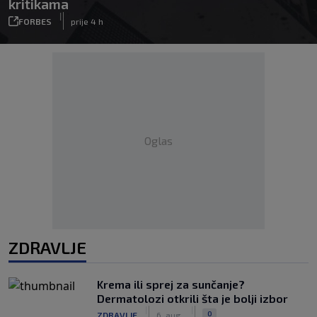
kritikama
|
FORBES
prije 4 h
Oglas
ZDRAVLJE
Krema ili sprej za sunčanje?
Dermatolozi otkrili šta je bolji izbor
|
|
0
ZDRAVLJE
6. aug.