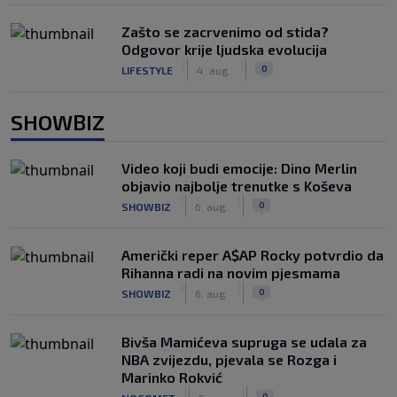
Zašto se zacrvenimo od stida?
Odgovor krije ljudska evolucija
|
|
0
LIFESTYLE
4. aug.
SHOWBIZ
Video koji budi emocije: Dino Merlin
objavio najbolje trenutke s Koševa
|
|
0
SHOWBIZ
6. aug.
Američki reper A$AP Rocky potvrdio da
Rihanna radi na novim pjesmama
|
|
0
SHOWBIZ
6. aug.
Bivša Mamićeva supruga se udala za
NBA zvijezdu, pjevala se Rozga i
Marinko Rokvić
|
|
0