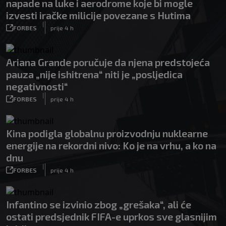
napade na luke i aerodrome koje bi mogle
izvesti iračke milicije povezane s Hutima
|
FORBES
prije 4 h
Ariana Grande poručuje da njena predstojeća
pauza „nije ishitrena“ niti je „posljedica
negativnosti“
|
FORBES
prije 4 h
Kina podigla globalnu proizvodnju nuklearne
energije na rekordni nivo: Ko je na vrhu, a ko na
dnu
|
FORBES
prije 4 h
Infantino se izvinio zbog „grešaka“, ali će
ostati predsjednik FIFA-e uprkos sve glasnijim