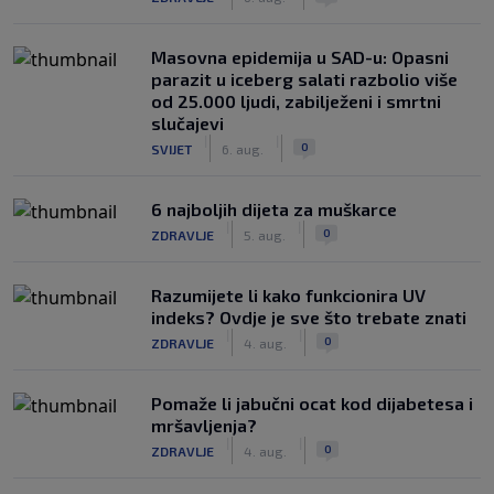
Masovna epidemija u SAD-u: Opasni
parazit u iceberg salati razbolio više
od 25.000 ljudi, zabilježeni i smrtni
slučajevi
|
|
0
SVIJET
6. aug.
6 najboljih dijeta za muškarce
|
|
0
ZDRAVLJE
5. aug.
Razumijete li kako funkcionira UV
indeks? Ovdje je sve što trebate znati
|
|
0
ZDRAVLJE
4. aug.
Pomaže li jabučni ocat kod dijabetesa i
mršavljenja?
|
|
0
ZDRAVLJE
4. aug.