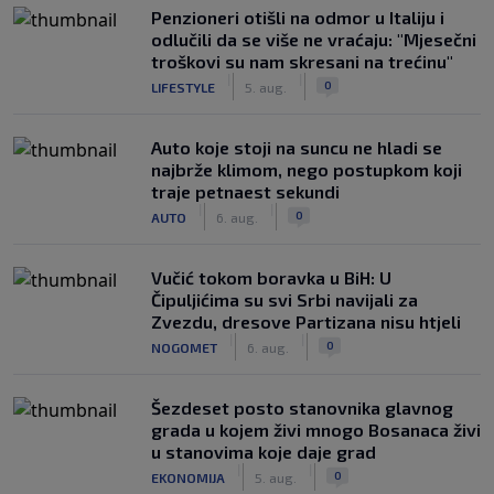
Penzioneri otišli na odmor u Italiju i
odlučili da se više ne vraćaju: "Mjesečni
troškovi su nam skresani na trećinu"
|
|
0
LIFESTYLE
5. aug.
Auto koje stoji na suncu ne hladi se
najbrže klimom, nego postupkom koji
traje petnaest sekundi
|
|
0
AUTO
6. aug.
Vučić tokom boravka u BiH: U
Čipuljićima su svi Srbi navijali za
Zvezdu, dresove Partizana nisu htjeli
|
|
0
NOGOMET
6. aug.
Šezdeset posto stanovnika glavnog
grada u kojem živi mnogo Bosanaca živi
u stanovima koje daje grad
|
|
0
EKONOMIJA
5. aug.