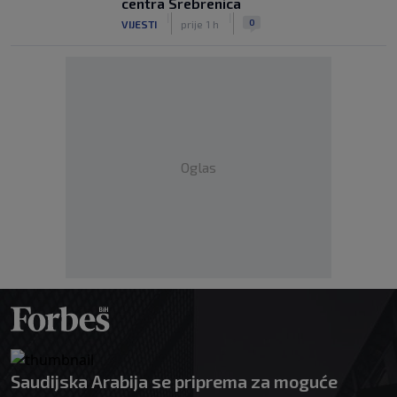
centra Srebrenica
|
|
0
VIJESTI
prije 1 h
Oglas
Saudijska Arabija se priprema za moguće