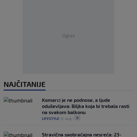
Oglas
NAJČITANIJE
Komarci je ne podnose, a ljude
oduševljava: Biljka koja bi trebala rasti
na svakom balkonu
0
LIFESTYLE
|
9. aug.
|
Stravična saobraćajna nesreća: 23-