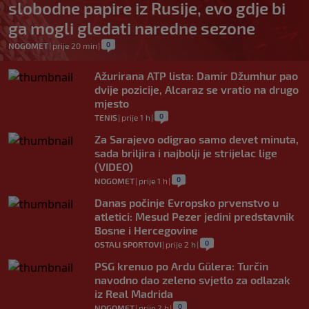
slobodne papire iz Rusije, evo gdje bi
ga mogli gledati naredne sezone
0
NOGOMET
|
prije 20 min
|
Ažurirana ATP lista: Damir Džumhur pao
dvije pozicije, Alcaraz se vratio na drugo
mjesto
0
TENIS
|
prije 1 h
|
Za Sarajevo odigrao samo devet minuta,
sada briljira i najbolji je strijelac lige
(VIDEO)
0
NOGOMET
|
prije 1 h
|
Danas počinje Evropsko prvenstvo u
atletici: Mesud Pezer jedini predstavnik
Bosne i Hercegovine
0
OSTALI SPORTOVI
|
prije 2 h
|
PSG krenuo po Ardu Gülera: Turčin
navodno dao zeleno svjetlo za odlazak
iz Real Madrida
0
NOGOMET
|
prije 2 h
|