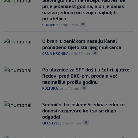
prije jedanaest godina, a on je danas
naziva jednom od svojih najboljih
prijateljica
0
SHOWBIZ
|
prije 7 min
|
U brani u zeničkom naselju Kanal
pronađeno tijelo starijeg muškarca
0
CRNA HRONIKA
|
prije 10 min
|
Po ulaznice za SFF došli u četiri ujutro:
Redovi pred BKC-om, prodaja već
nadmašila prošlu godinu
0
KULTURA
|
prije 14 min
|
Sedmični horoskop: Sredina sedmice
donosi razgovore koji su se dugo
odgađali
0
LIFESTYLE
|
prije 14 min
|