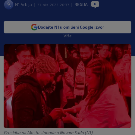
0
N1 Srbija
REGIJA
|
31. okt. 2025. 20:37
|
|
Dodajte N1 u omiljeni Google izvor
Više
Prosidba na Mostu slobode u Novom Sadu (N1)