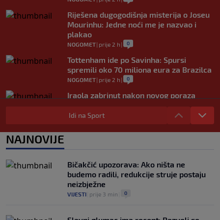
Riješena dugogodišnja misterija o Joseu
Mourinhu: Jedne noći me je nazvao i
plakao
0
NOGOMET
|
prije 2 h
|
Tottenham ide po Savinha: Spursi
spremili oko 70 miliona eura za Brazilca
0
NOGOMET
|
prije 2 h
|
Iraola zabrinut nakon novog poraza
Liverpoola: "Ne možemo održati nivo
koji želimo"
Idi na Sport
0
NOGOMET
|
prije 3 h
|
NAJNOVIJE
Vlahović pred velikom odlukom:
Beşiktaş mu nudi 10 miliona eura po
sezoni
Bičakčić upozorava: Ako ništa ne
0
NOGOMET
|
prije 3 h
|
budemo radili, redukcije struje postaju
neizbježne
0
VIJESTI
|
prije 3 min
|
Slavni glumac ima recept: Razveli se