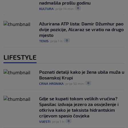
nadmašila prošlu godinu
0
KULTURA
|
prije 14 min
|
Ažurirana ATP lista: Damir Džumhur pao
dvije pozicije, Alcaraz se vratio na drugo
mjesto
0
TENIS
|
prije 1 h
|
LIFESTYLE
Poznati detalji kako je žena ubila muža u
Bosanskoj Krupi
0
CRNA HRONIKA
|
prije 50 min
|
Gdje se kupati tokom velikih vrućina?
Spasilac izdvaja jezero za osvježenje i
otkriva kako je taksista hidrantskim
crijevom spasio čovjeka
0
VIJESTI
|
prije 1 h
|