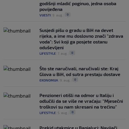
godišnji mladić poginuo, jedna osoba
povijeđena
0
VIJESTI
|
9. aug.
|
Susjedi pišu o gradu u BiH na devet
rijeka, a ime mu doslovno znači "zdrava
voda": Svi koji ga posjete ostanu
oduševljeni
0
LIFESTYLE
|
7. aug.
|
Što ste naručivali, naručivali ste: Kraj
Glova u BiH, od sutra prestaju dostave
0
EKONOMIJA
|
9. aug.
|
Penzioneri otišli na odmor u Italiju i
odlučili da se više ne vraćaju: "Mjesečni
troškovi su nam skresani na trećinu"
0
LIFESTYLE
|
5. aug.
|
Prekid utakmice u Banjaluci: Navijači