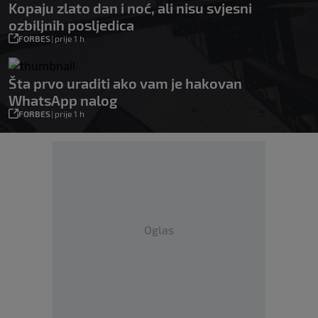
Kopaju zlato dan i noć, ali nisu svjesni
ozbiljnih posljedica
FORBES
|
prije 1 h
Šta prvo uraditi ako vam je hakovan
WhatsApp nalog
FORBES
|
prije 1 h
Oglas