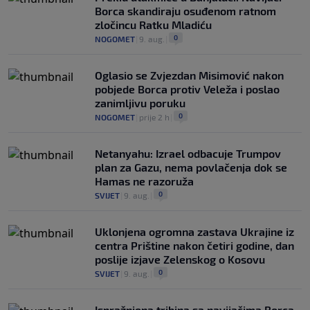
Borca skandiraju osuđenom ratnom
zločincu Ratku Mladiću
0
NOGOMET
|
9. aug.
|
Oglasio se Zvjezdan Misimović nakon
pobjede Borca protiv Veleža i poslao
zanimljivu poruku
0
NOGOMET
|
prije 2 h
|
Netanyahu: Izrael odbacuje Trumpov
plan za Gazu, nema povlačenja dok se
Hamas ne razoruža
0
SVIJET
|
9. aug.
|
Uklonjena ogromna zastava Ukrajine iz
centra Prištine nakon četiri godine, dan
poslije izjave Zelenskog o Kosovu
0
SVIJET
|
9. aug.
|
Ispražnjena tribina sa navijačima Borca