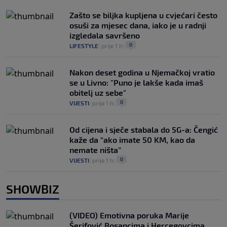
Zašto se biljka kupljena u cvjećari često
osuši za mjesec dana, iako je u radnji
izgledala savršeno
0
LIFESTYLE
|
prije 1 h
|
Nakon deset godina u Njemačkoj vratio
se u Livno: "Puno je lakše kada imaš
obitelj uz sebe"
0
VIJESTI
|
prije 1 h
|
Od cijena i sječe stabala do 5G-a: Čengić
kaže da “ako imate 50 KM, kao da
nemate ništa”
0
VIJESTI
|
prije 1 h
|
SHOWBIZ
(VIDEO) Emotivna poruka Marije
Šerifović Bosancima i Hercegovcima