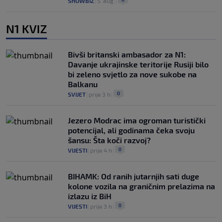
SHOWBIZ
|
5. aug.
|
N1 KVIZ
Bivši britanski ambasador za N1:
Davanje ukrajinske teritorije Rusiji bilo
bi zeleno svjetlo za nove sukobe na
Balkanu
0
SVIJET
|
prije 3 h
|
Jezero Modrac ima ogroman turistički
potencijal, ali godinama čeka svoju
šansu: Šta koči razvoj?
0
VIJESTI
|
prije 4 h
|
BIHAMK: Od ranih jutarnjih sati duge
kolone vozila na graničnim prelazima na
izlazu iz BiH
0
VIJESTI
|
prije 3 h
|