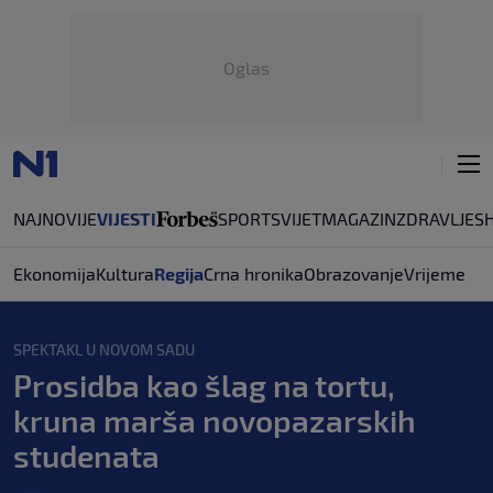
Oglas
NAJNOVIJE
VIJESTI
SPORT
SVIJET
MAGAZIN
ZDRAVLJE
S
Ekonomija
Kultura
Regija
Crna hronika
Obrazovanje
Vrijeme
SPEKTAKL U NOVOM SADU
Prosidba kao šlag na tortu,
kruna marša novopazarskih
studenata