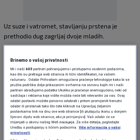
Uz suze i vatromet, stavljanju prstena je
prethodio dug zagrljaj dvoje mladih.
Pročitajte još
Brinemo o vašoj privatnosti
Svi putevi vode u Novi Sad,
Mi i naši
603
partneri pohranjujemo i pristupamo osobnim podacima,
pogledajte doček novopazarskih
kao što su pretraga web stranica ili lični identifikatori, na vašem
studenata
računaru . Odabir Prihvatam omogućava praćenje tehnologije kako bi se
REGIJA
|
31. okt.
pružila podrška dolje prikazanim svrhama na osnovu kojih mi i naši
partneri obrađujemo podatke Ukoliko je praćenje onemogućeno, neki od
Reakcija Dodika na sjednicu Vijeća
sadržaja i reklama koje vidite možda neće biti relevantni za vas. Ovaj
sigurnosti: To smo željeli čuti
odabir postavki možete ponovno odabrati i pritom promijeniti trenutni
VIJESTI
|
31. okt.
odabir ili pristanak tako što ćete kliknuti na Upravljaj željenim
postavkama link na dnu ove web stranice [ili plutajuću ikonu u donjem
Zlatko Lagumdžija iz New Yorka za
lijevom dijelu web stranice, ako je primjenjivo]. Vaš odabir će se
N1: Politika Dodika doživjela potpuni
mijenjati u okviru našeg Wеб локација. Za više detalja, pogledajte
poraz, svi su osudili secesiju
Uredbu o postupanju s ličnim podacima.
Više informacija o vašoj
VIJESTI
|
31. okt.
privatnosti