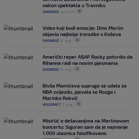
nakon spektakla u Travniku
0
SHOWBIZ
|
prije 4 h
|
Video koji budi emocije: Dino Merlin
objavio najbolje trenutke s Koševa
0
SHOWBIZ
|
6. aug.
|
Američki reper A$AP Rocky potvrdio da
Rihanna radi na novim pjesmama
0
SHOWBIZ
|
6. aug.
|
Bivša Mamićeva supruga se udala za
NBA zvijezdu, pjevala se Rozga i
Marinko Rokvić
0
NOGOMET
|
5. aug.
|
Misirlić o dešavanjima na Merlinovom
koncertu: Siguran sam da je najmanje
1.000 ulaznica falsifikovano
0