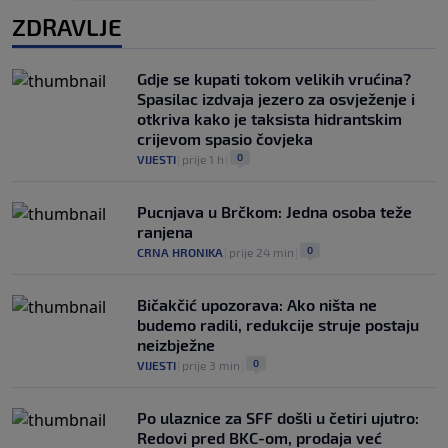
ZDRAVLJE
Gdje se kupati tokom velikih vrućina?
Spasilac izdvaja jezero za osvježenje i
otkriva kako je taksista hidrantskim
crijevom spasio čovjeka
0
VIJESTI
|
prije 1 h
|
Pucnjava u Brčkom: Jedna osoba teže
ranjena
0
CRNA HRONIKA
|
prije 24 min
|
Bičakčić upozorava: Ako ništa ne
budemo radili, redukcije struje postaju
neizbježne
0
VIJESTI
|
prije 3 min
|
Po ulaznice za SFF došli u četiri ujutro:
Redovi pred BKC-om, prodaja već