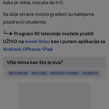
kako je rekla, morala da trči.
Sa obje strane mosta građani su bakljama
pozdravili studente.
╰┈➤ Program N1 televizije možete pratiti
UŽIVO na
ovom linku
kao i putem aplikacija za
Android
/
iPhone/iPad
Više tema kao što je ova?
NOVI PAZAR
NOVI SAD
PROTESTI U SRBIJI
STUDENTI