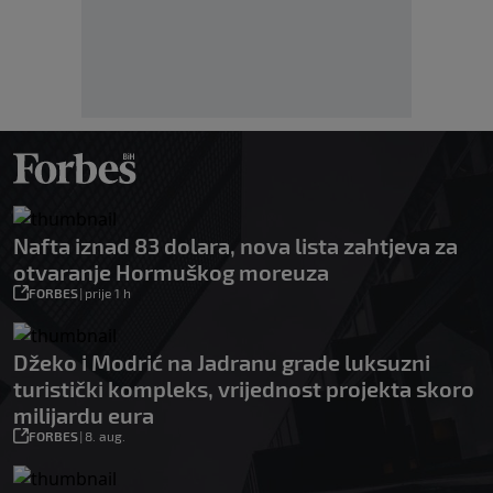
Nafta iznad 83 dolara, nova lista zahtjeva za
otvaranje Hormuškog moreuza
FORBES
|
prije 1 h
Džeko i Modrić na Jadranu grade luksuzni
turistički kompleks, vrijednost projekta skoro
milijardu eura
FORBES
|
8. aug.