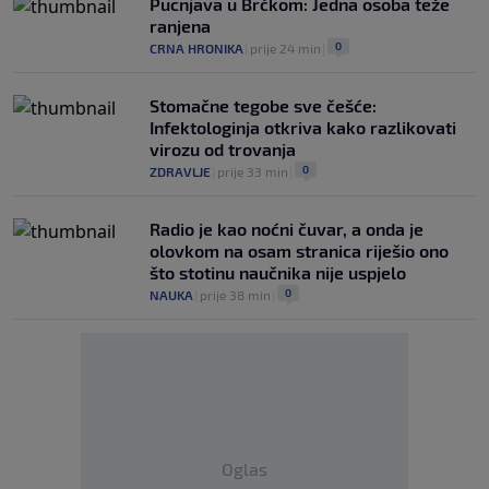
Pucnjava u Brčkom: Jedna osoba teže
ranjena
0
CRNA HRONIKA
|
prije 24 min
|
Stomačne tegobe sve češće:
Infektologinja otkriva kako razlikovati
virozu od trovanja
0
ZDRAVLJE
|
prije 33 min
|
Radio je kao noćni čuvar, a onda je
olovkom na osam stranica riješio ono
što stotinu naučnika nije uspjelo
0
NAUKA
|
prije 38 min
|
Oglas