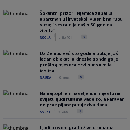
Šokantni prizori: Njemica zapalila
apartman u Hrvatskoj, vlasnik na rubu
suza; "Nestalo je naših 50 godina
života"
|
|
0
REGIJA
prije 10 h
Uz Zemlju već sto godina putuje još
jedan objekat, a kineska sonda ga je
prošlog mjeseca prvi put snimila
izbliza
|
|
0
NAUKA
6. aug.
Na najtoplijem naseljenom mjestu na
svijetu ljudi rukama vade so, a karavan
do prve pijace putuje dva dana
|
|
0
SVIJET
5. aug.
Ljudi u ovom gradu žive u rupama