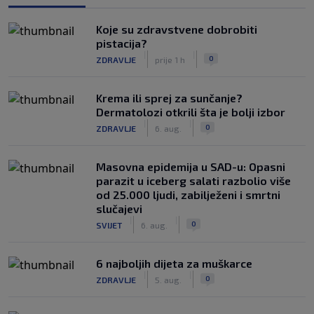
Koje su zdravstvene dobrobiti
pistacija?
|
|
0
ZDRAVLJE
prije 1 h
Krema ili sprej za sunčanje?
Dermatolozi otkrili šta je bolji izbor
|
|
0
ZDRAVLJE
6. aug.
Masovna epidemija u SAD-u: Opasni
parazit u iceberg salati razbolio više
od 25.000 ljudi, zabilježeni i smrtni
slučajevi
|
|
0
SVIJET
6. aug.
6 najboljih dijeta za muškarce
|
|
0
ZDRAVLJE
5. aug.