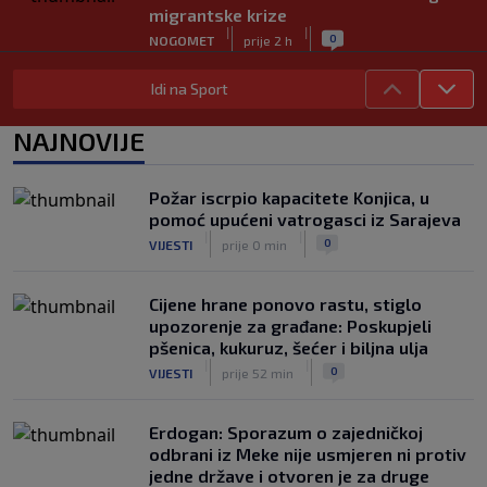
migrantske krize
|
|
0
NOGOMET
prije 2 h
FS Norveške poručio Infantinu: Odlazi,
Idi na Sport
odmah!
|
|
0
NOGOMET
prije 2 h
NAJNOVIJE
Bila je sportska zvijezda, a onda otišla
u penziju: Sada oduševila akrobacijama
Požar iscrpio kapacitete Konjica, u
u bikiniju (FOTO+VIDEO)
pomoć upućeni vatrogasci iz Sarajeva
|
|
0
OSTALI SPORTOVI
prije 2 h
|
|
0
VIJESTI
prije 0 min
Cijene hrane ponovo rastu, stiglo
upozorenje za građane: Poskupjeli
pšenica, kukuruz, šećer i biljna ulja
|
|
0
VIJESTI
prije 52 min
Erdogan: Sporazum o zajedničkoj
odbrani iz Meke nije usmjeren ni protiv
jedne države i otvoren je za druge