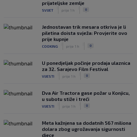
prijateljske zemlje
|
|
0
SVIJET
prije 1 h
Jednostavan trik mesara otkriva je li
piletina doista svježa: Provjerite ovo
prije kupnje
|
|
0
COOKING
prije 1 h
U ponedjeljak počinje prodaja ulaznica
za 32. Sarajevo Film Festival
|
|
0
VIJESTI
prije 1 h
Dva Air Tractora gase požar u Konjicu,
u subotu stiže i treći
|
|
0
VIJESTI
prije 1 h
Meta kažnjena sa dodatnih 567 miliona
dolara zbog ugrožavanja sigurnosti
djece