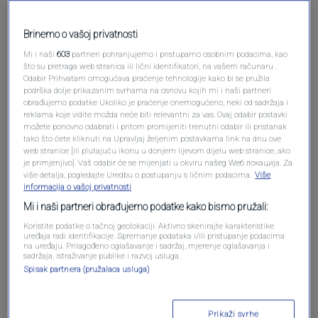
Brinemo o vašoj privatnosti
Mi i naši
603
partneri pohranjujemo i pristupamo osobnim podacima, kao
što su pretraga web stranica ili lični identifikatori, na vašem računaru .
Odabir Prihvatam omogućava praćenje tehnologije kako bi se pružila
podrška dolje prikazanim svrhama na osnovu kojih mi i naši partneri
obrađujemo podatke Ukoliko je praćenje onemogućeno, neki od sadržaja i
reklama koje vidite možda neće biti relevantni za vas. Ovaj odabir postavki
možete ponovno odabrati i pritom promijeniti trenutni odabir ili pristanak
tako što ćete kliknuti na Upravljaj željenim postavkama link na dnu ove
Oglas
web stranice [ili plutajuću ikonu u donjem lijevom dijelu web stranice, ako
je primjenjivo]. Vaš odabir će se mijenjati u okviru našeg Wеб локација. Za
više detalja, pogledajte Uredbu o postupanju s ličnim podacima.
Više
informacija o vašoj privatnosti
Mi i naši partneri obrađujemo podatke kako bismo pružali:
Koristite podatke o tačnoj geolokaciji. Aktivno skenirajte karakteristike
uređaja radi identifikacije. Spremanje podataka i/ili pristupanje podacima
na uređaju. Prilagođeno oglašavanje i sadržaj, mjerenje oglašavanja i
sadržaja, istraživanje publike i razvoj usluga.
Spisak partnera (pružalaca usluga)
Prikaži svrhe