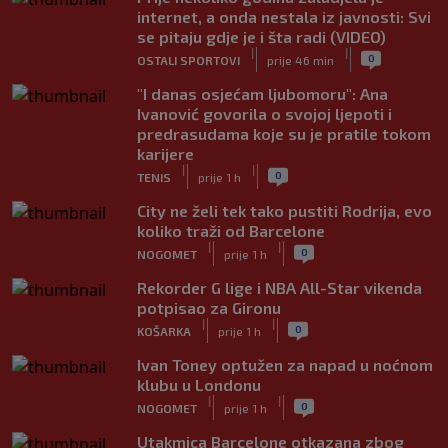
internet, a onda nestala iz javnosti: Svi
se pitaju gdje je i šta radi (VIDEO)
|
|
0
OSTALI SPORTOVI
prije 46 min
"I danas osjećam ljubomoru": Ana
Ivanović govorila o svojoj ljepoti i
predrasudama koje su je pratile tokom
karijere
|
|
0
TENIS
prije 1 h
City ne želi tek tako pustiti Rodrija, evo
koliko traži od Barcelone
|
|
0
NOGOMET
prije 1 h
Rekorder G lige i NBA All-Star vikenda
potpisao za Gironu
|
|
0
KOŠARKA
prije 1 h
Ivan Toney optužen za napad u noćnom
klubu u Londonu
|
|
0
NOGOMET
prije 1 h
Utakmica Barcelone otkazana zbog