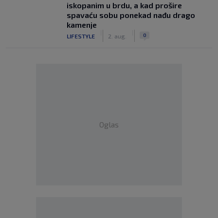
iskopanim u brdu, a kad prošire
spavaću sobu ponekad nađu drago
kamenje
|
|
0
LIFESTYLE
2. aug.
Oglas