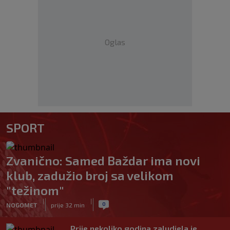
Oglas
SPORT
Zvanično: Samed Baždar ima novi
klub, zadužio broj sa velikom
"težinom"
|
|
0
NOGOMET
prije 32 min
Prije nekoliko godina zaludjela je