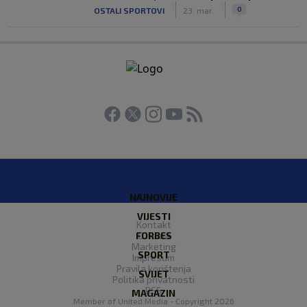
|
|
0
OSTALI SPORTOVI
23. mar.
NAJNOVIJE
VIJESTI
Kontakt
FORBES
O nama
Marketing
SPORT
Impresum
Pravila korištenja
SVIJET
Politika privatnosti
RSS
MAGAZIN
Member of
United Media
- Copyright 2026