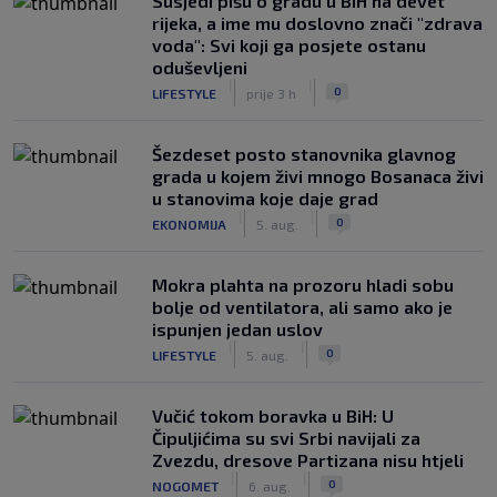
Susjedi pišu o gradu u BiH na devet
rijeka, a ime mu doslovno znači "zdrava
voda": Svi koji ga posjete ostanu
oduševljeni
|
|
0
LIFESTYLE
prije 3 h
Šezdeset posto stanovnika glavnog
grada u kojem živi mnogo Bosanaca živi
u stanovima koje daje grad
|
|
0
EKONOMIJA
5. aug.
Mokra plahta na prozoru hladi sobu
bolje od ventilatora, ali samo ako je
ispunjen jedan uslov
|
|
0
LIFESTYLE
5. aug.
Vučić tokom boravka u BiH: U
Čipuljićima su svi Srbi navijali za
Zvezdu, dresove Partizana nisu htjeli
|
|
0
NOGOMET
6. aug.