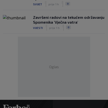
|
|
0
SVIJET
prije 1 h
Završeni radovi na tekućem održavanju
Spomenika 'Vječna vatra'
|
|
0
VIJESTI
prije 1 h
Oglas