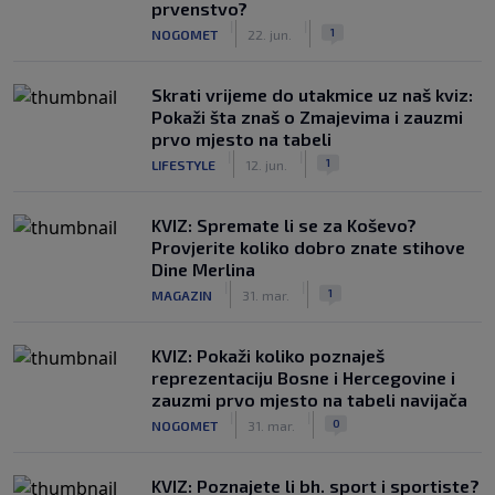
prvenstvo?
|
|
1
NOGOMET
22. jun.
Skrati vrijeme do utakmice uz naš kviz:
Pokaži šta znaš o Zmajevima i zauzmi
prvo mjesto na tabeli
|
|
1
LIFESTYLE
12. jun.
KVIZ: Spremate li se za Koševo?
Provjerite koliko dobro znate stihove
Dine Merlina
|
|
1
MAGAZIN
31. mar.
KVIZ: Pokaži koliko poznaješ
reprezentaciju Bosne i Hercegovine i
zauzmi prvo mjesto na tabeli navijača
|
|
0
NOGOMET
31. mar.
KVIZ: Poznajete li bh. sport i sportiste?