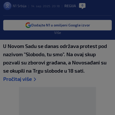
0
N1 Srbija
REGIJA
|
14. sep. 2025. 20:18
|
|
Dodajte N1 u omiljeni Google izvor
Više
U Novom Sadu se danas održava protest pod
nazivom "Slobodo, tu smo". Na ovaj skup
pozvali su zborovi građana, a Novosađani su
se okupili na Trgu slobode u 18 sati.
Pročitaj više