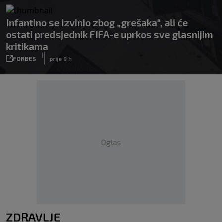
Infantino se izvinio zbog „grešaka“, ali će
ostati predsjednik FIFA-e uprkos sve glasnijim
kritikama
|
FORBES
prije 9 h
Oglas
ZDRAVLJE