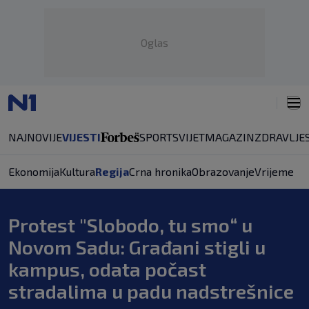
Oglas
NAJNOVIJE
VIJESTI
SPORT
SVIJET
MAGAZIN
ZDRAVLJE
Ekonomija
Kultura
Regija
Crna hronika
Obrazovanje
Vrijeme
Protest "Slobodo, tu smo“ u
Novom Sadu: Građani stigli u
kampus, odata počast
stradalima u padu nadstrešnice