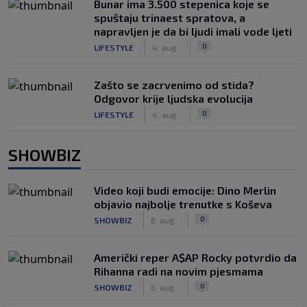
Bunar imа 3.500 stepenica koje se
spuštaju trinaest spratova, a
napravljen je da bi ljudi imali vode ljeti
|
|
0
LIFESTYLE
4. aug.
Zašto se zacrvenimo od stida?
Odgovor krije ljudska evolucija
|
|
0
LIFESTYLE
4. aug.
SHOWBIZ
Video koji budi emocije: Dino Merlin
objavio najbolje trenutke s Koševa
|
|
0
SHOWBIZ
6. aug.
Američki reper A$AP Rocky potvrdio da
Rihanna radi na novim pjesmama
|
|
0
SHOWBIZ
6. aug.