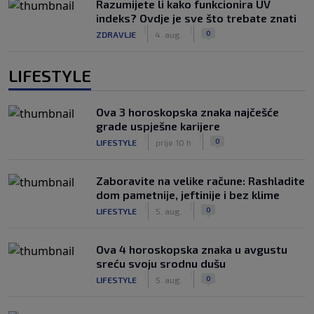
Razumijete li kako funkcionira UV
indeks? Ovdje je sve što trebate znati
|
|
0
ZDRAVLJE
4. aug.
LIFESTYLE
Ova 3 horoskopska znaka najčešće
grade uspješne karijere
|
|
0
LIFESTYLE
prije 10 h
Zaboravite na velike račune: Rashladite
dom pametnije, jeftinije i bez klime
|
|
0
LIFESTYLE
5. aug.
Ova 4 horoskopska znaka u avgustu
sreću svoju srodnu dušu
|
|
0
LIFESTYLE
5. aug.