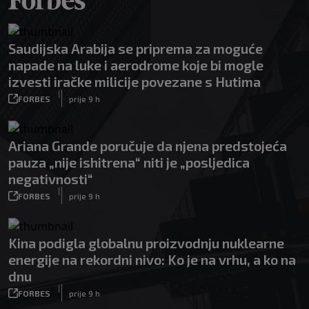
Saudijska Arabija se priprema za moguće
napade na luke i aerodrome koje bi mogle
izvesti iračke milicije povezane s Hutima
|
FORBES
prije 9 h
Ariana Grande poručuje da njena predstojeća
pauza „nije ishitrena“ niti je „posljedica
negativnosti“
|
FORBES
prije 9 h
Kina podigla globalnu proizvodnju nuklearne
energije na rekordni nivo: Ko je na vrhu, a ko na
dnu
|
FORBES
prije 9 h