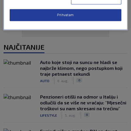
Oglas
Prihvatam
NAJČITANIJE
Auto koje stoji na suncu ne hladi se
najbrže klimom, nego postupkom koji
traje petnaest sekundi
|
|
0
AUTO
6. aug.
Penzioneri otišli na odmor u Italiju i
odlučili da se više ne vraćaju: "Mjesečni
troškovi su nam skresani na trećinu"
|
|
0
LIFESTYLE
5. aug.