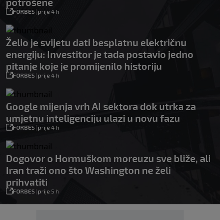
potrošene
FORBES
|
prije 4 h
Želio je svijetu dati besplatnu električnu
energiju: Investitor je tada postavio jedno
pitanje koje je promijenilo historiju
FORBES
|
prije 4 h
Google mijenja vrh AI sektora dok utrka za
umjetnu inteligenciju ulazi u novu fazu
FORBES
|
prije 4 h
Dogovor o Hormuškom moreuzu sve bliže, ali
Iran traži ono što Washington ne želi
prihvatiti
FORBES
|
prije 5 h