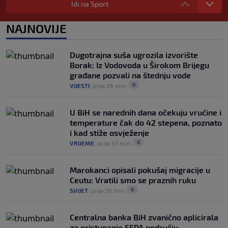
potukla u centru grada? (VIDEO)
Idi na Sport
0
NOGOMET
|
prije 1 h
|
NAJNOVIJE
Yan Diomande uskoro postaje najskuplji
afrički fudbaler u historiji
0
NOGOMET
|
prije 1 h
|
Dugotrajna suša ugrozila izvorište
Borak: Iz Vodovoda u Širokom Brijegu
građane pozvali na štednju vode
0
VIJESTI
|
prije 26 min
|
U BiH se narednih dana očekuju vrućine i
temperature čak do 42 stepena, poznato
i kad stiže osvježenje
0
VRIJEME
|
prije 33 min
|
Marokanci opisali pokušaj migracije u
Ceutu: Vratili smo se praznih ruku
0
SVIJET
|
prije 36 min
|
Centralna banka BiH zvanično aplicirala
za pristupanje SEPA području