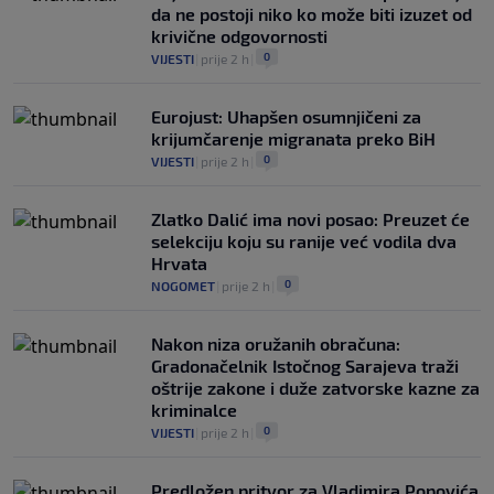
da ne postoji niko ko može biti izuzet od
krivične odgovornosti
0
VIJESTI
|
prije 2 h
|
Eurojust: Uhapšen osumnjičeni za
krijumčarenje migranata preko BiH
0
VIJESTI
|
prije 2 h
|
Zlatko Dalić ima novi posao: Preuzet će
selekciju koju su ranije već vodila dva
Hrvata
0
NOGOMET
|
prije 2 h
|
Nakon niza oružanih obračuna:
Gradonačelnik Istočnog Sarajeva traži
oštrije zakone i duže zatvorske kazne za
kriminalce
0
VIJESTI
|
prije 2 h
|
Predložen pritvor za Vladimira Popovića