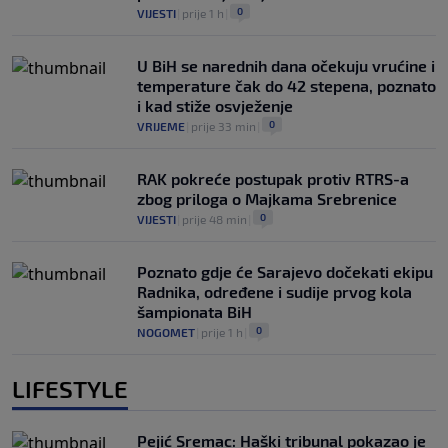
0
VIJESTI
|
prije 1 h
|
U BiH se narednih dana očekuju vrućine i
temperature čak do 42 stepena, poznato
i kad stiže osvježenje
0
VRIJEME
|
prije 33 min
|
RAK pokreće postupak protiv RTRS-a
zbog priloga o Majkama Srebrenice
0
VIJESTI
|
prije 48 min
|
Poznato gdje će Sarajevo dočekati ekipu
Radnika, određene i sudije prvog kola
šampionata BiH
0
NOGOMET
|
prije 1 h
|
LIFESTYLE
Pejić Sremac: Haški tribunal pokazao je