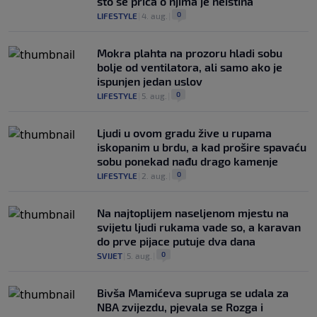
što se priča o njima je neistina"
0
LIFESTYLE
|
4. aug.
|
Mokra plahta na prozoru hladi sobu
bolje od ventilatora, ali samo ako je
ispunjen jedan uslov
0
LIFESTYLE
|
5. aug.
|
Ljudi u ovom gradu žive u rupama
iskopanim u brdu, a kad prošire spavaću
sobu ponekad nađu drago kamenje
0
LIFESTYLE
|
2. aug.
|
Na najtoplijem naseljenom mjestu na
svijetu ljudi rukama vade so, a karavan
do prve pijace putuje dva dana
0
SVIJET
|
5. aug.
|
Bivša Mamićeva supruga se udala za
NBA zvijezdu, pjevala se Rozga i