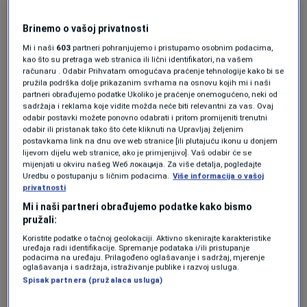
ubio 34 vojnika, gađao američke
čamce za spašavanje, ali je
najšokantnije šta je uradio
Brinemo o vašoj privatnosti
Washington"
Mi i naši
603
partneri pohranjujemo i pristupamo osobnim podacima,
SVIJET
|
10. jun.
kao što su pretraga web stranica ili lični identifikatori, na vašem
računaru . Odabir Prihvatam omogućava praćenje tehnologije kako bi se
Izgradili najveću svjetsku solarnu
pružila podrška dolje prikazanim svrhama na osnovu kojih mi i naši
farmu u pustinji, a onda morali
partneri obrađujemo podatke Ukoliko je praćenje onemogućeno, neki od
dovesti 20.000 ovaca da je spase
sadržaja i reklama koje vidite možda neće biti relevantni za vas. Ovaj
TEHNOLOGIJA
|
10. jun.
odabir postavki možete ponovno odabrati i pritom promijeniti trenutni
odabir ili pristanak tako što ćete kliknuti na Upravljaj željenim
Upravo izbušili najdublju rupu ikada u
postavkama link na dnu ove web stranice [ili plutajuću ikonu u donjem
Britaniji, 5,3 kilometra, zbog "obične"
lijevom dijelu web stranice, ako je primjenjivo]. Vaš odabir će se
vode, a onda otkrili da ona sadrži
mijenjati u okviru našeg Wеб локација. Za više detalja, pogledajte
bogatstvo
Uredbu o postupanju s ličnim podacima.
Više informacija o vašoj
EKONOMIJA
|
10. jun.
privatnosti
Nova: Jedan od najbogatijih
Mi i naši partneri obrađujemo podatke kako bismo
biznismena u BiH zidat će kulu od 120
pružali:
metara na Bežanijskoj kosi
Koristite podatke o tačnoj geolokaciji. Aktivno skenirajte karakteristike
EKONOMIJA
|
10. jun.
uređaja radi identifikacije. Spremanje podataka i/ili pristupanje
podacima na uređaju. Prilagođeno oglašavanje i sadržaj, mjerenje
oglašavanja i sadržaja, istraživanje publike i razvoj usluga.
Spisak partnera (pružalaca usluga)
Globalni indeks mira procjenjuje mir u 163