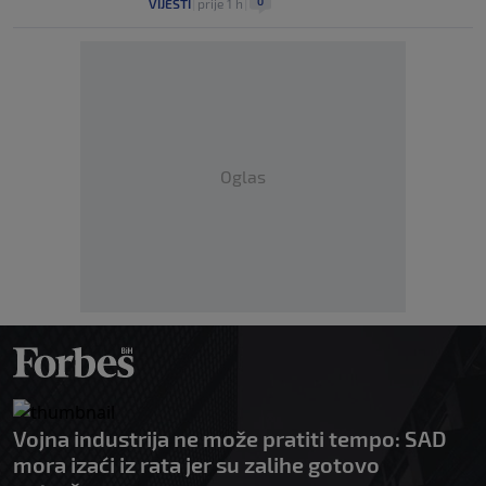
0
VIJESTI
|
prije 1 h
|
Oglas
Vojna industrija ne može pratiti tempo: SAD
mora izaći iz rata jer su zalihe gotovo