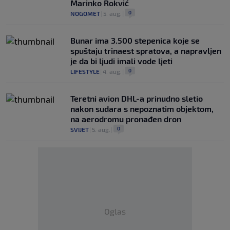
Marinko Rokvić
0
NOGOMET
|
5. aug.
|
Bunar imа 3.500 stepenica koje se
spuštaju trinaest spratova, a napravljen
je da bi ljudi imali vode ljeti
0
LIFESTYLE
|
4. aug.
|
Teretni avion DHL-a prinudno sletio
nakon sudara s nepoznatim objektom,
na aerodromu pronađen dron
0
SVIJET
|
5. aug.
|
Oglas