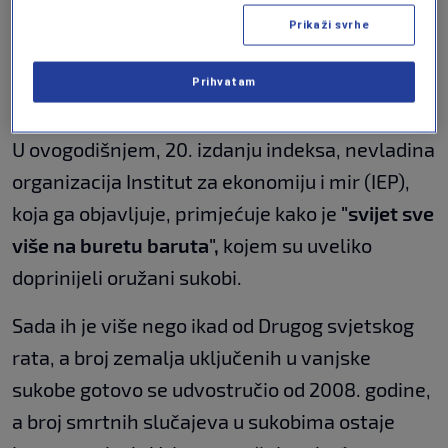
zemlje na osnovu 23 kvalitativna i
Prikaži svrhe
kvantitativna pokazatelja, od vojnih troškova i
trenutnih sukoba do stope ubistava i osjećaja
Prihvatam
sigurnosti,
prenosi BBC.
U ovogodišnjem, 20. izdanju indeksa, nevladina
organizacija Institut za ekonomiju i mir (IEP),
koja ga objavljuje, primjećuje kako je
"svijet sve
više na buretu baruta",
kojem su uveliko
doprinijeli oružani sukobi.
Sada ih je više nego ikad od Drugog svjetskog
rata, a broj zemalja uključenih u vanjske
sukobe gotovo se udvostručio od 2008. godine,
a broj smrtnih slučajeva u sukobima ostaje