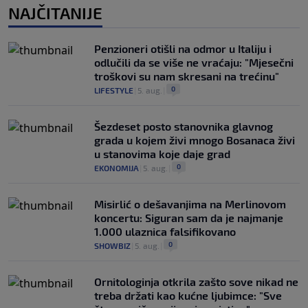
NAJČITANIJE
Penzioneri otišli na odmor u Italiju i
odlučili da se više ne vraćaju: "Mjesečni
troškovi su nam skresani na trećinu"
0
LIFESTYLE
|
5. aug.
|
Šezdeset posto stanovnika glavnog
grada u kojem živi mnogo Bosanaca živi
u stanovima koje daje grad
0
EKONOMIJA
|
5. aug.
|
Misirlić o dešavanjima na Merlinovom
koncertu: Siguran sam da je najmanje
1.000 ulaznica falsifikovano
0
SHOWBIZ
|
5. aug.
|
Ornitologinja otkrila zašto sove nikad ne
treba držati kao kućne ljubimce: "Sve