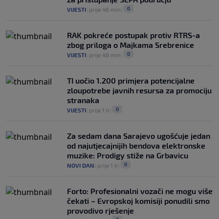
0
VIJESTI
|
prije 46 min
|
RAK pokreće postupak protiv RTRS-a
zbog priloga o Majkama Srebrenice
0
VIJESTI
|
prije 48 min
|
TI uočio 1.200 primjera potencijalne
zloupotrebe javnih resursa za promociju
stranaka
0
VIJESTI
|
prije 1 h
|
Za sedam dana Sarajevo ugošćuje jedan
od najutjecajnijih bendova elektronske
muzike: Prodigy stiže na Grbavicu
0
NOVI DAN
|
prije 1 h
|
Forto: Profesionalni vozači ne mogu više
čekati – Evropskoj komisiji ponudili smo
provodivo rješenje