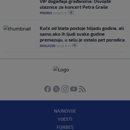
VIP događaja građanima: Osvojite
ulaznice za koncert Petra Graše
0
PROMO
|
prije 3 h
|
Kuće od blata postoje hiljadu godina, ali
samo ako ih ljudi svake godine
premazuju, u selu je ostalo pet porodica
0
MAGAZIN
|
prije 6 h
|
NAJNOVIJE
VIJESTI
FORBES