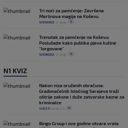
Tri noći za pamćenje: Završena
Merlinova magija na Koševu
0
SHOWBIZ
|
2. aug.
|
Trenutak za pamćenje na Koševu:
Poslušajte kako publika pjeva kultne
"Jorgovane"
0
SHOWBIZ
|
2. aug.
|
N1 KVIZ
Nakon niza oružanih obračuna:
Gradonačelnik Istočnog Sarajeva traži
oštrije zakone i duže zatvorske kazne za
kriminalce
0
VIJESTI
|
prije 2 h
|
Bingo Group i ove godine otvara vrata