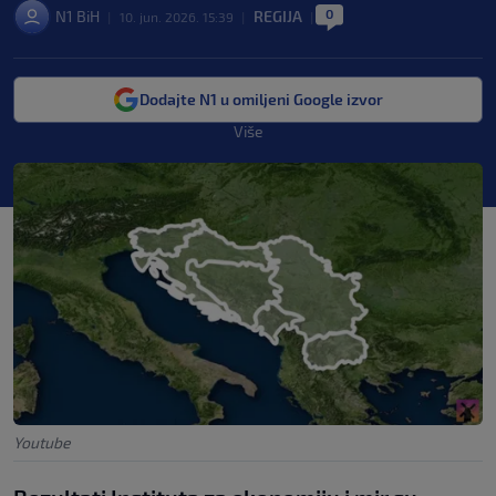
0
N1 BiH
REGIJA
|
10. jun. 2026. 15:39
|
|
Dodajte N1 u omiljeni Google izvor
Više
Youtube