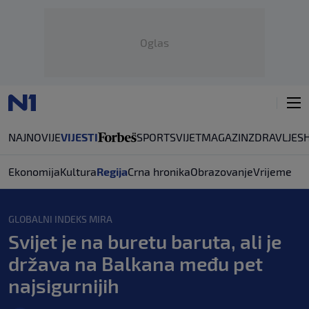
Oglas
NAJNOVIJE
VIJESTI
SPORT
SVIJET
MAGAZIN
ZDRAVLJE
S
Ekonomija
Kultura
Regija
Crna hronika
Obrazovanje
Vrijeme
GLOBALNI INDEKS MIRA
Svijet je na buretu baruta, ali je
država na Balkana među pet
najsigurnijih