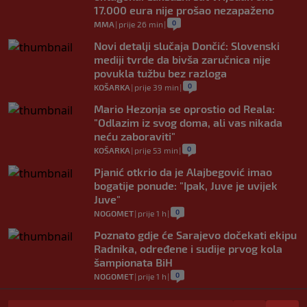
17.000 eura nije prošao nezapaženo
0
MMA
|
prije 26 min
|
Novi detalji slučaja Dončić: Slovenski
mediji tvrde da bivša zaručnica nije
povukla tužbu bez razloga
0
KOŠARKA
|
prije 39 min
|
Mario Hezonja se oprostio od Reala:
"Odlazim iz svog doma, ali vas nikada
neću zaboraviti"
0
KOŠARKA
|
prije 53 min
|
Pjanić otkrio da je Alajbegović imao
bogatije ponude: "Ipak, Juve je uvijek
Juve"
0
NOGOMET
|
prije 1 h
|
Poznato gdje će Sarajevo dočekati ekipu
Radnika, određene i sudije prvog kola
šampionata BiH
0
NOGOMET
|
prije 1 h
|
Navijački neredi u Litvaniji: Torcida se