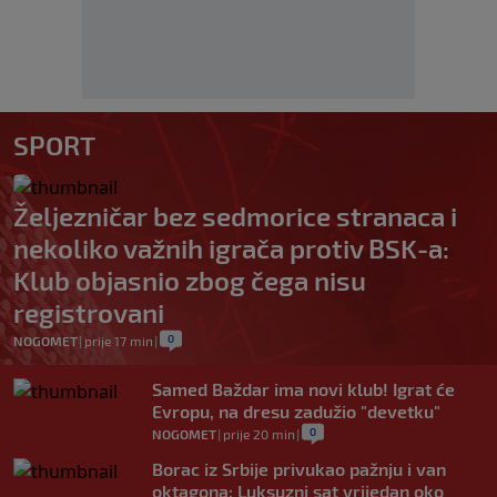
SPORT
Željezničar bez sedmorice stranaca i
nekoliko važnih igrača protiv BSK-a:
Klub objasnio zbog čega nisu
registrovani
0
NOGOMET
|
prije 17 min
|
Samed Baždar ima novi klub! Igrat će
Evropu, na dresu zadužio "devetku"
0
NOGOMET
|
prije 20 min
|
Borac iz Srbije privukao pažnju i van
oktagona: Luksuzni sat vrijedan oko