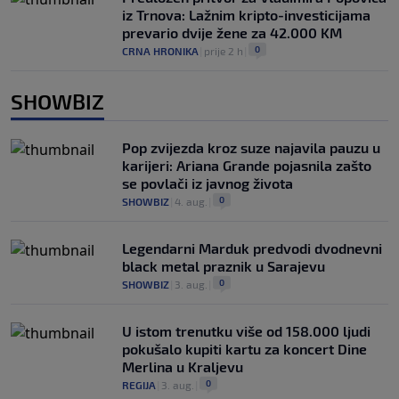
iz Trnova: Lažnim kripto-investicijama
prevario dvije žene za 42.000 KM
0
CRNA HRONIKA
|
prije 2 h
|
SHOWBIZ
Pop zvijezda kroz suze najavila pauzu u
karijeri: Ariana Grande pojasnila zašto
se povlači iz javnog života
0
SHOWBIZ
|
4. aug.
|
Legendarni Marduk predvodi dvodnevni
black metal praznik u Sarajevu
0
SHOWBIZ
|
3. aug.
|
U istom trenutku više od 158.000 ljudi
pokušalo kupiti kartu za koncert Dine
Merlina u Kraljevu
0
REGIJA
|
3. aug.
|