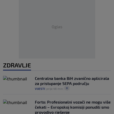
Oglas
ZDRAVLJE
Centralna banka BiH zvanično aplicirala
za pristupanje SEPA području
0
VIJESTI
|
prije 46 min
|
Forto: Profesionalni vozači ne mogu više
čekati – Evropskoj komisiji ponudili smo
provodivo rješenje