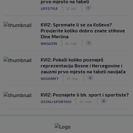
prvo mjesto na tabeli
|
|
1
LIFESTYLE
12. jun.
KVIZ: Spremate li se za Koševo?
Provjerite koliko dobro znate stihove
Dine Merlina
|
|
1
MAGAZIN
31. mar.
KVIZ: Pokaži koliko poznaješ
reprezentaciju Bosne i Hercegovine i
zauzmi prvo mjesto na tabeli navijača
|
|
0
NOGOMET
31. mar.
KVIZ: Poznajete li bh. sport i sportiste?
|
|
0
OSTALI SPORTOVI
23. mar.