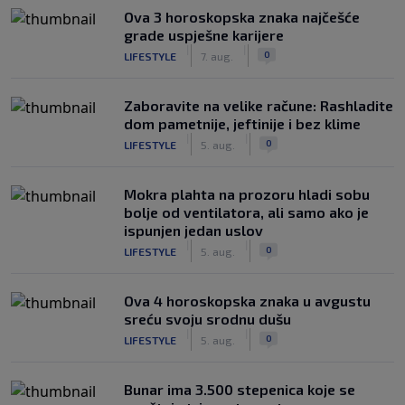
Ova 3 horoskopska znaka najčešće
grade uspješne karijere
|
|
0
LIFESTYLE
7. aug.
Zaboravite na velike račune: Rashladite
dom pametnije, jeftinije i bez klime
|
|
0
LIFESTYLE
5. aug.
Mokra plahta na prozoru hladi sobu
bolje od ventilatora, ali samo ako je
ispunjen jedan uslov
|
|
0
LIFESTYLE
5. aug.
Ova 4 horoskopska znaka u avgustu
sreću svoju srodnu dušu
|
|
0
LIFESTYLE
5. aug.
Bunar imа 3.500 stepenica koje se