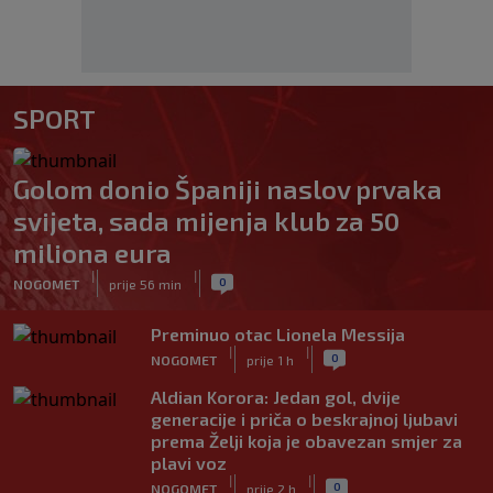
SPORT
Golom donio Španiji naslov prvaka
svijeta, sada mijenja klub za 50
miliona eura
|
|
0
NOGOMET
prije 56 min
Preminuo otac Lionela Messija
|
|
0
NOGOMET
prije 1 h
Aldian Korora: Jedan gol, dvije
generacije i priča o beskrajnoj ljubavi
prema Želji koja je obavezan smjer za
plavi voz
|
|
0
NOGOMET
prije 2 h