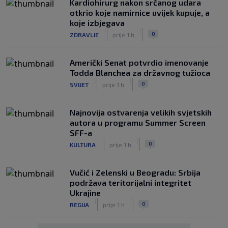
Kardiohirurg nakon srčanog udara
otkrio koje namirnice uvijek kupuje, a
koje izbjegava
|
|
0
ZDRAVLJE
prije 1 h
Američki Senat potvrdio imenovanje
Todda Blanchea za državnog tužioca
|
|
0
SVIJET
prije 1 h
Najnovija ostvarenja velikih svjetskih
autora u programu Summer Screen
SFF-a
|
|
0
KULTURA
prije 1 h
Vučić i Zelenski u Beogradu: Srbija
podržava teritorijalni integritet
Ukrajine
|
|
0
REGIJA
prije 1 h