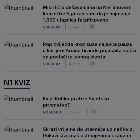
Misirlić o dešavanjima na Merlinovom
koncertu: Siguran sam da je najmanje
1.000 ulaznica falsifikovano
|
|
0
SHOWBIZ
5. aug.
Pop zvijezda kroz suze najavila pauzu
u karijeri: Ariana Grande pojasnila zašto
se povlači iz javnog života
|
|
0
SHOWBIZ
4. aug.
N1 KVIZ
Kviz: Koliko pratite Svjetsko
prvenstvo?
|
|
1
NOGOMET
22. jun.
Skrati vrijeme do utakmice uz naš kviz:
Pokaži šta znaš o Zmajevima i zauzmi