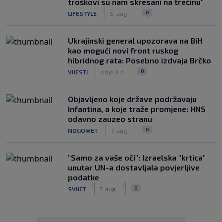
troškovi su nam skresani na trećinu"
|
|
0
LIFESTYLE
5. aug.
Ukrajinski general upozorava na BiH
kao mogući novi front ruskog
hibridnog rata: Posebno izdvaja Brčko
|
|
0
VIJESTI
prije 4 h
Objavljeno koje države podržavaju
Infantina, a koje traže promjene: HNS
odavno zauzeo stranu
|
|
0
NOGOMET
7. aug.
"Samo za vaše oči": Izraelska "krtica"
unutar UN-a dostavljala povjerljive
podatke
|
|
0
SVIJET
7. aug.