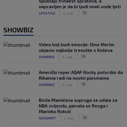
spuštaju trinaest spratova, a
napravljen je da bi ljudi imali vode ljeti
|
|
0
LIFESTYLE
4. aug.
SHOWBIZ
Video koji budi emocije: Dino Merlin
objavio najbolje trenutke s Koševa
|
|
0
SHOWBIZ
6. aug.
Američki reper A$AP Rocky potvrdio da
Rihanna radi na novim pjesmama
|
|
0
SHOWBIZ
6. aug.
Bivša Mamićeva supruga se udala za
NBA zvijezdu, pjevala se Rozga i
Marinko Rokvić
|
|
0
NOGOMET
5. aug.