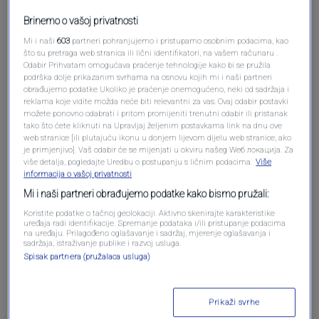
Brinemo o vašoj privatnosti
Mi i naši
603
partneri pohranjujemo i pristupamo osobnim podacima, kao
što su pretraga web stranica ili lični identifikatori, na vašem računaru .
Odabir Prihvatam omogućava praćenje tehnologije kako bi se pružila
podrška dolje prikazanim svrhama na osnovu kojih mi i naši partneri
Oglas
obrađujemo podatke Ukoliko je praćenje onemogućeno, neki od sadržaja i
reklama koje vidite možda neće biti relevantni za vas. Ovaj odabir postavki
možete ponovno odabrati i pritom promijeniti trenutni odabir ili pristanak
tako što ćete kliknuti na Upravljaj željenim postavkama link na dnu ove
web stranice [ili plutajuću ikonu u donjem lijevom dijelu web stranice, ako
je primjenjivo]. Vaš odabir će se mijenjati u okviru našeg Wеб локација. Za
više detalja, pogledajte Uredbu o postupanju s ličnim podacima.
Više
informacija o vašoj privatnosti
Mi i naši partneri obrađujemo podatke kako bismo pružali:
Koristite podatke o tačnoj geolokaciji. Aktivno skenirajte karakteristike
uređaja radi identifikacije. Spremanje podataka i/ili pristupanje podacima
na uređaju. Prilagođeno oglašavanje i sadržaj, mjerenje oglašavanja i
sadržaja, istraživanje publike i razvoj usluga.
Spisak partnera (pružalaca usluga)
Oglas
Prikaži svrhe