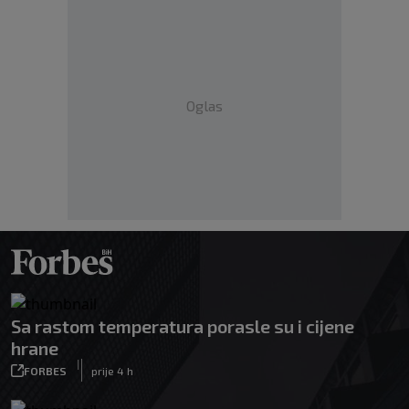
Oglas
Sa rastom temperatura porasle su i cijene
hrane
|
FORBES
prije 4 h