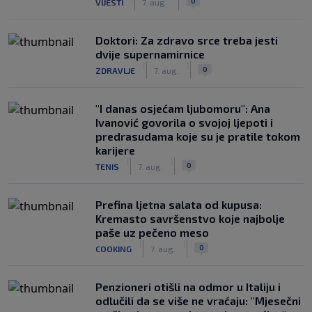
0
VIJESTI
7. aug.
Doktori: Za zdravo srce treba jesti
dvije supernamirnice
|
|
0
ZDRAVLJE
7. aug.
"I danas osjećam ljubomoru": Ana
Ivanović govorila o svojoj ljepoti i
predrasudama koje su je pratile tokom
karijere
|
|
0
TENIS
7. aug.
Prefina ljetna salata od kupusa:
Kremasto savršenstvo koje najbolje
paše uz pečeno meso
|
|
0
COOKING
7. aug.
Penzioneri otišli na odmor u Italiju i
odlučili da se više ne vraćaju: "Mjesečni