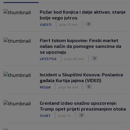
|
|
0
NOGOMET
prije 7 h
Požar kod Konjica i dalje aktivan, stanje
Otkriveno ko je bio Georginina prva
bolje nego jutros
ljubav: Njihova priča ponovo postala
|
|
0
VIJESTI
prije 12 min
viralna
|
|
0
NOGOMET
7. aug.
Flert tokom kupovine: Finski market
našao način da pomogne samcima da
se upoznaju
|
|
0
LIFESTYLE
prije 28 min
Incident u Skupštini Kosova: Poslanica
gađala Kurtija jajima (VIDEO)
|
|
0
REGIJA
prije 46 min
Grenland izdao snažno upozorenje:
Trump opet prijeti preuzimanjem otoka
|
|
0
SVIJET
prije 1 h