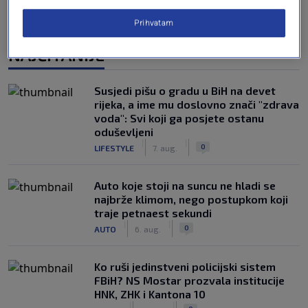
Prihvatam
NAJČITANIJE
Susjedi pišu o gradu u BiH na devet
rijeka, a ime mu doslovno znači "zdrava
voda": Svi koji ga posjete ostanu
oduševljeni
|
|
0
LIFESTYLE
7. aug.
Auto koje stoji na suncu ne hladi se
najbrže klimom, nego postupkom koji
traje petnaest sekundi
|
|
0
AUTO
6. aug.
Ko ruši jedinstveni policijski sistem
FBiH? NS Mostar prozvala institucije
HNK, ZHK i Kantona 10
|
|