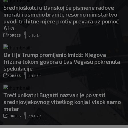
Srednjoškolci u Danskoj će pismene radove
morati i usmeno braniti, resorno ministartvo
uvodi tri hitne mjere protiv prevara uz pomoć
AI-a
|
FORBES
prije 2 h
Da li je Trump promijenio imidž: Njegova
frizura tokom govora u Las Vegasu pokrenula
spekulacije
|
FORBES
prije 3 h
Treći unikatni Bugatti nazvan je po vrsti
srednjovjekovnog viteškog konja i visok samo
metar
|
FORBES
prije 2 h