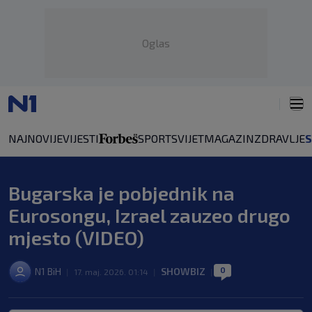
Oglas
NAJNOVIJE
VIJESTI
SPORT
SVIJET
MAGAZIN
ZDRAVLJE
Bugarska je pobjednik na
Eurosongu, Izrael zauzeo drugo
mjesto (VIDEO)
0
N1 BiH
SHOWBIZ
|
17. maj. 2026. 01:14
|
|