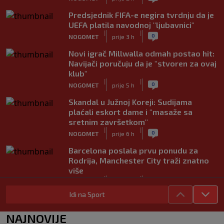
Predsjednik FIFA-e negira tvrdnju da je
UEFA platila navodnoj "ljubavnici"
|
|
0
NOGOMET
prije 3 h
Novi igrač Millwalla odmah postao hit:
Navijači poručuju da je "stvoren za ovaj
klub"
|
|
0
NOGOMET
prije 5 h
Skandal u Južnoj Koreji: Sudijama
plaćali eskort dame i "masaže sa
sretnim završetkom"
|
|
0
NOGOMET
prije 6 h
Barcelona poslala prvu ponudu za
Rodrija, Manchester City traži znatno
više
|
|
0
NOGOMET
prije 6 h
Idi na Sport
Dalić će postati najskuplji hrvatski
trener u historiji i jedan od najplaćenijih
NAJNOVIJE
selektora svijeta