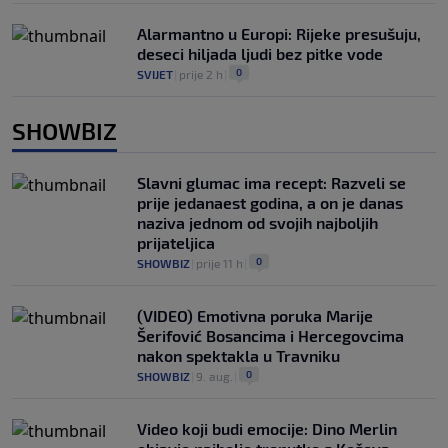
Alarmantno u Europi: Rijeke presušuju,
deseci hiljada ljudi bez pitke vode
0
SVIJET
|
prije 2 h
|
SHOWBIZ
Slavni glumac ima recept: Razveli se
prije jedanaest godina, a on je danas
naziva jednom od svojih najboljih
prijateljica
0
SHOWBIZ
|
prije 11 h
|
(VIDEO) Emotivna poruka Marije
Šerifović Bosancima i Hercegovcima
nakon spektakla u Travniku
0
SHOWBIZ
|
9. aug.
|
Video koji budi emocije: Dino Merlin