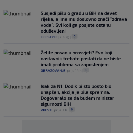
Susjedi pišu o gradu u BiH na devet
rijeka, a ime mu doslovno znači "zdrava
voda": Svi koji ga posjete ostanu
oduševljeni
0
LIFESTYLE
|
7. aug.
|
Želite posao u prosvjeti? Evo koji
nastavnik trebate postati da ne biste
imali problema sa zaposlenjem
0
OBRAZOVANJE
|
prije 14 h
|
Isak za N1: Dodik bi sto posto bio
uhapšen, akcija je bila spremna.
Dogovaralo se da budem ministar
sigurnosti BiH
0
VIJESTI
|
prije 3 h
|