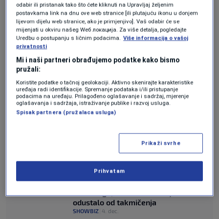
odabir ili pristanak tako što ćete kliknuti na Upravljaj željenim
Pet zemalja bojkotovalo je izdanje iz 2026.
postavkama link na dnu ove web stranice [ili plutajuću ikonu u donjem
lijevom dijelu web stranice, ako je primjenjivo]. Vaš odabir će se
godine jer nisu željele dijeliti pozornicu s
mijenjati u okviru našeg Wеб локација. Za više detalja, pogledajte
Uredbu o postupanju s ličnim podacima.
Više informacija o vašoj
Izraelom:
Španija, Irska, Holandija, Slovenija i
privatnosti
Island
. Ti nacionalni emiteri kažu da je njihova
Mi i naši partneri obrađujemo podatke kako bismo
pružali:
odluka posljedica izraelskog rata u Gazi -
Koristite podatke o tačnoj geolokaciji. Aktivno skenirajte karakteristike
uređaja radi identifikacije. Spremanje podataka i/ili pristupanje
izazvanog napadom Hamasovih militanata na
podacima na uređaju. Prilagođeno oglašavanje i sadržaj, mjerenje
oglašavanja i sadržaja, istraživanje publike i razvoj usluga.
Izrael u oktobru 2023. - i rezultirajuće
Spisak partnera (pružalaca usluga)
humanitarne krize koju je on izazvao.
Prikaži svrhe
Slovenija će umjesto Eurosonga
prikazivati ​​filmove o Palestini
SHOWBIZ
|
24. apr.
Prihvatam
Izraelu dozvoljeno učešće na
Eurosongu, nekoliko zemalja
odustalo od takmičenja
SHOWBIZ
|
4. dec.