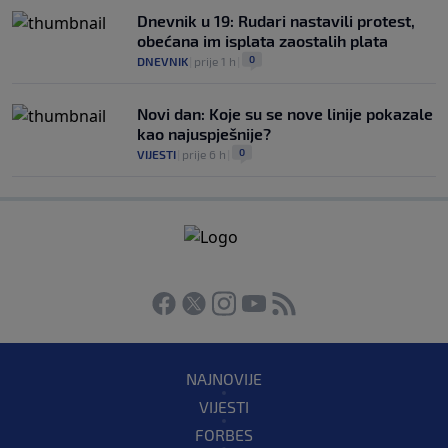
Dnevnik u 19: Rudari nastavili protest,
obećana im isplata zaostalih plata
0
DNEVNIK
|
prije 1 h
|
Novi dan: Koje su se nove linije pokazale
kao najuspješnije?
0
VIJESTI
|
prije 6 h
|
NAJNOVIJE
VIJESTI
FORBES