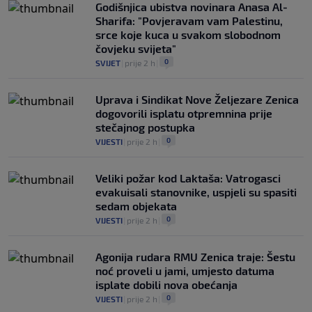
Godišnjica ubistva novinara Anasa Al-
Sharifa: "Povjeravam vam Palestinu,
srce koje kuca u svakom slobodnom
čovjeku svijeta"
0
SVIJET
|
prije 2 h
|
Uprava i Sindikat Nove Željezare Zenica
dogovorili isplatu otpremnina prije
stečajnog postupka
0
VIJESTI
|
prije 2 h
|
Veliki požar kod Laktaša: Vatrogasci
evakuisali stanovnike, uspjeli su spasiti
sedam objekata
0
VIJESTI
|
prije 2 h
|
Agonija rudara RMU Zenica traje: Šestu
noć proveli u jami, umjesto datuma
isplate dobili nova obećanja
0
VIJESTI
|
prije 2 h
|