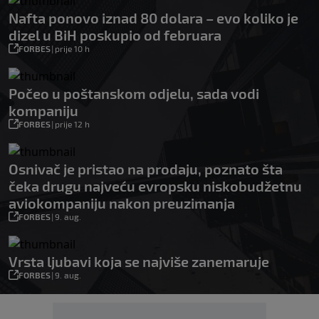
Nafta ponovo iznad 80 dolara – evo koliko je
dizel u BiH poskupio od februara
FORBES
|
prije 10 h
Počeo u poštanskom odjelu, sada vodi
kompaniju
FORBES
|
prije 12 h
Osnivač je pristao na prodaju, poznato šta
čeka drugu najveću evropsku niskobudžetnu
aviokompaniju nakon preuzimanja
FORBES
|
9. aug.
Vrsta ljubavi koja se najviše zanemaruje
FORBES
|
9. aug.