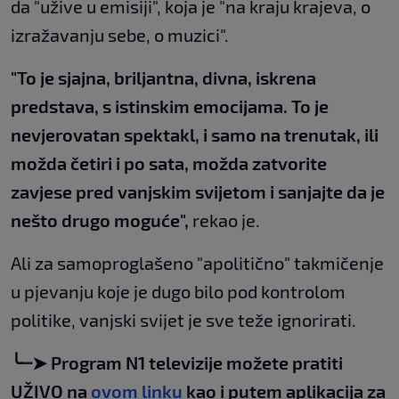
da "užive u emisiji", koja je "na kraju krajeva, o
izražavanju sebe, o muzici".
"To je sjajna, briljantna, divna, iskrena
predstava, s istinskim emocijama. To je
nevjerovatan spektakl, i samo na trenutak, ili
možda četiri i po sata, možda zatvorite
zavjese pred vanjskim svijetom i sanjajte da je
nešto drugo moguće",
rekao je.
Ali za samoproglašeno "apolitično" takmičenje
u pjevanju koje je dugo bilo pod kontrolom
politike, vanjski svijet je sve teže ignorirati.
╰┈➤ Program N1 televizije možete pratiti
UŽIVO na
ovom linku
kao i putem aplikacija za