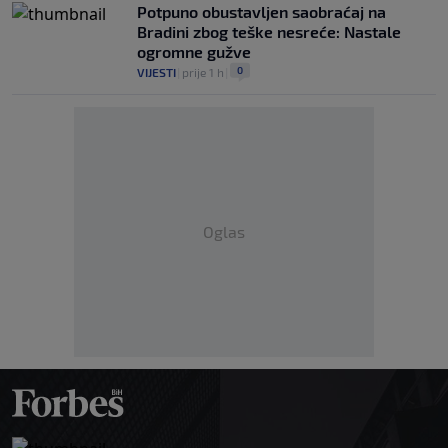
Potpuno obustavljen saobraćaj na
Bradini zbog teške nesreće: Nastale
ogromne gužve
0
VIJESTI
|
prije 1 h
|
Oglas