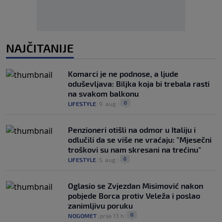
NAJČITANIJE
Komarci je ne podnose, a ljude
oduševljava: Biljka koja bi trebala rasti
na svakom balkonu
0
LIFESTYLE
|
9. aug.
|
Penzioneri otišli na odmor u Italiju i
odlučili da se više ne vraćaju: "Mjesečni
troškovi su nam skresani na trećinu"
0
LIFESTYLE
|
5. aug.
|
Oglasio se Zvjezdan Misimović nakon
pobjede Borca protiv Veleža i poslao
zanimljivu poruku
0
NOGOMET
|
prije 13 h
|