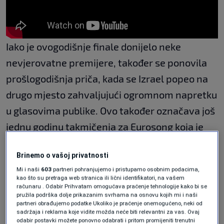
Iako je ovogodišnje finale donijelo neke
nevjerovatne premijere, također se ponovila
prošlogodišnja priča, kada se Izrael popeo na
drugo mjesto zahvaljujući ogromnom napretku
u glasovima publike. Ovo također označava još
jednu godinu takmičenja za Eurosong koja je
bila u sjeni kontroverzi oko učešća Izraela.
Brinemo o vašoj privatnosti
Eurosong organizuje Evropska radiodifuzna
Mi i naši
603
partneri pohranjujemo i pristupamo osobnim podacima,
kao što su pretraga web stranica ili lični identifikatori, na vašem
unija (EBU), savez 113 javnih medijskih servisa
računaru . Odabir Prihvatam omogućava praćenje tehnologije kako bi se
pružila podrška dolje prikazanim svrhama na osnovu kojih mi i naši
iz 56 zemalja, a svim emiterima članicama je
partneri obrađujemo podatke Ukoliko je praćenje onemogućeno, neki od
sadržaja i reklama koje vidite možda neće biti relevantni za vas. Ovaj
dozvoljeno učešće.
odabir postavki možete ponovno odabrati i pritom promijeniti trenutni