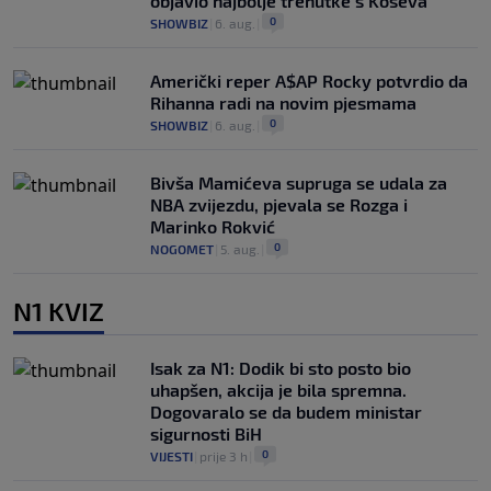
objavio najbolje trenutke s Koševa
0
SHOWBIZ
|
6. aug.
|
Američki reper A$AP Rocky potvrdio da
Rihanna radi na novim pjesmama
0
SHOWBIZ
|
6. aug.
|
Bivša Mamićeva supruga se udala za
NBA zvijezdu, pjevala se Rozga i
Marinko Rokvić
0
NOGOMET
|
5. aug.
|
N1 KVIZ
Isak za N1: Dodik bi sto posto bio
uhapšen, akcija je bila spremna.
Dogovaralo se da budem ministar
sigurnosti BiH
0
VIJESTI
|
prije 3 h
|