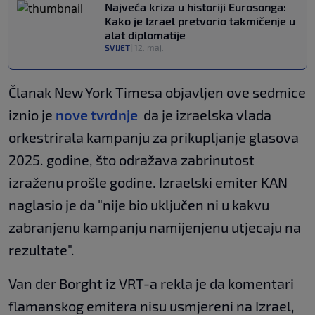
Najveća kriza u historiji Eurosonga:
Kako je Izrael pretvorio takmičenje u
alat diplomatije
SVIJET
|
12. maj.
Članak New York Timesa objavljen ove sedmice
iznio je
nove tvrdnje
da je izraelska vlada
orkestrirala kampanju za prikupljanje glasova
2025. godine, što odražava zabrinutost
izraženu prošle godine. Izraelski emiter KAN
naglasio je da "nije bio uključen ni u kakvu
zabranjenu kampanju namijenjenu utjecaju na
rezultate".
Van der Borght iz VRT-a rekla je da komentari
flamanskog emitera nisu usmjereni na Izrael,