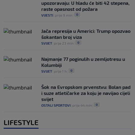
upozoravaju: U hladu će biti 42 stepena,
raste opasnost od požara
0
VIJESTI
|
prije 9 min
|
Jača represija u Americi: Trump opozvao
šokantan broj viza
0
SVIJET
|
prije 23 min
|
Najmanje 77 poginulih u zemljotresu u
Kolumbiji
0
SVIJET
|
prije 1 h
|
Šok na Evropskom prvenstvu: Bolan pad
i suze atletičarke za koju je navijao cijeli
svijet
0
OSTALI SPORTOVI
|
prije 44 min
|
LIFESTYLE