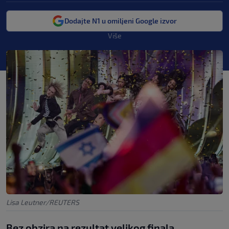
Dodajte N1 u omiljeni Google izvor
Više
Lisa Leutner/REUTERS
Bez obzira na rezultat velikog finala