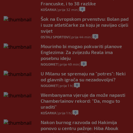
Francuske, i to 38 razlike
0
KOŠARKA
|
prije 32 min
|
Šok na Evropskom prvenstvu: Bolan pad
i suze atletičarke za koju je navijao cijeli
svijet
0
OSTALI SPORTOVI
|
prije 44 min
|
Mourinho bi mogao pokvariti planove
Englezima: Za zvijezdu Reala ima
posebnu ideju
0
NOGOMET
|
prije 49 min
|
U Milanu se spremaju na "potres": Neki
od glavnih igrača su nezadovoljni?
0
NOGOMET
|
prije 1 h
|
Wembanyama vjeruje da može napasti
Chamberlainov rekord: "Da, mogu to
uraditi"
0
KOŠARKA
|
prije 1 h
|
Nakon burnog razvoda od Hakimija
ponovo u centru pažnje: Hiba Abouk