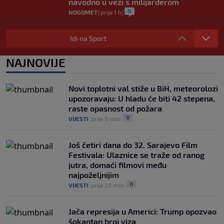
navodno u vezi s milijarderom
0
NOGOMET
|
prije 1 h
|
Enes Kanter "tjera" svoje: Poslao
zvaničnu prijavu za WNBA draft
Idi na Sport
0
KOŠARKA
|
prije 3 h
|
NAJNOVIJE
Sarajevo ponovo domaćin Jadranske
Teqball lige - U borbi za titulu 80 ekipa
0
OSTALI SPORTOVI
|
prije 4 h
|
Novi toplotni val stiže u BiH, meteorolozi
upozoravaju: U hladu će biti 42 stepena,
raste opasnost od požara
0
VIJESTI
|
prije 9 min
|
Još četiri dana do 32. Sarajevo Film
Festivala: Ulaznice se traže od ranog
jutra, domaći filmovi među
najpoželjnijim
0
VIJESTI
|
prije 23 min
|
Jača represija u Americi: Trump opozvao
šokantan broj viza