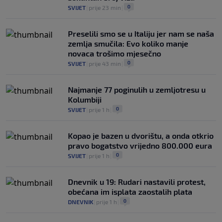
0
SVIJET
|
prije 23 min
|
Preselili smo se u Italiju jer nam se naša
zemlja smučila: Evo koliko manje
novaca trošimo mjesečno
0
SVIJET
|
prije 43 min
|
Najmanje 77 poginulih u zemljotresu u
Kolumbiji
0
SVIJET
|
prije 1 h
|
Kopao je bazen u dvorištu, a onda otkrio
pravo bogatstvo vrijedno 800.000 eura
0
SVIJET
|
prije 1 h
|
Dnevnik u 19: Rudari nastavili protest,
obećana im isplata zaostalih plata
0
DNEVNIK
|
prije 1 h
|