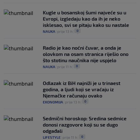
Kugle u bosanskoj šumi najveće su u
Evropi, izgledaju kao da ih je neko
isklesao, svi se pitaju kako su nastale
0
NAUKA
|
prije 13 h
|
Radio je kao noćni čuvar, a onda je
olovkom na osam stranica riješio ono
što stotinu naučnika nije uspjelo
0
NAUKA
|
prije 11 h
|
Odlazak iz BiH najniži je u trinaest
godina, a ljudi koji se vraćaju iz
Njemačke računaju ovako
0
EKONOMIJA
|
prije 13 h
|
Sedmični horoskop: Sredina sedmice
donosi razgovore koji su se dugo
odgađali
0
LIFESTYLE
|
prije 11 h
|