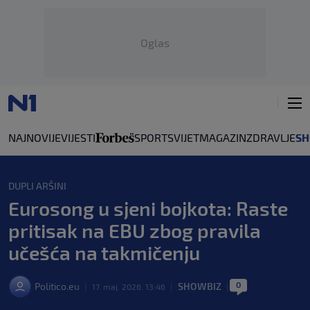
Oglas
NAJNOVIJE
VIJESTI
SPORT
SVIJET
MAGAZIN
ZDRAVLJE
SH
DUPLI ARŠINI
Eurosong u sjeni bojkota: Raste
pritisak na EBU zbog pravila
učešća na takmičenju
0
Politico.eu
SHOWBIZ
|
17. maj. 2026. 13:46
|
|