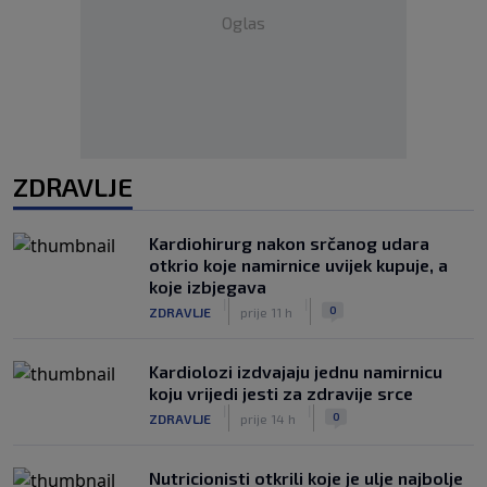
Oglas
ZDRAVLJE
Kardiohirurg nakon srčanog udara
otkrio koje namirnice uvijek kupuje, a
koje izbjegava
|
|
0
ZDRAVLJE
prije 11 h
Kardiolozi izdvajaju jednu namirnicu
koju vrijedi jesti za zdravije srce
|
|
0
ZDRAVLJE
prije 14 h
Nutricionisti otkrili koje je ulje najbolje