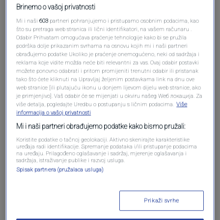
Brinemo o vašoj privatnosti
Mi i naši
603
partneri pohranjujemo i pristupamo osobnim podacima, kao
što su pretraga web stranica ili lični identifikatori, na vašem računaru .
Odabir Prihvatam omogućava praćenje tehnologije kako bi se pružila
podrška dolje prikazanim svrhama na osnovu kojih mi i naši partneri
obrađujemo podatke Ukoliko je praćenje onemogućeno, neki od sadržaja i
reklama koje vidite možda neće biti relevantni za vas. Ovaj odabir postavki
Oglas
možete ponovno odabrati i pritom promijeniti trenutni odabir ili pristanak
tako što ćete kliknuti na Upravljaj željenim postavkama link na dnu ove
web stranice [ili plutajuću ikonu u donjem lijevom dijelu web stranice, ako
je primjenjivo]. Vaš odabir će se mijenjati u okviru našeg Wеб локација. Za
više detalja, pogledajte Uredbu o postupanju s ličnim podacima.
Više
informacija o vašoj privatnosti
Mi i naši partneri obrađujemo podatke kako bismo pružali:
Koristite podatke o tačnoj geolokaciji. Aktivno skenirajte karakteristike
uređaja radi identifikacije. Spremanje podataka i/ili pristupanje podacima
na uređaju. Prilagođeno oglašavanje i sadržaj, mjerenje oglašavanja i
sadržaja, istraživanje publike i razvoj usluga.
Spisak partnera (pružalaca usluga)
Oglas
Prikaži svrhe