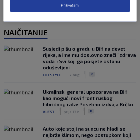
Prihvatam
NAJČITANIJE
Susjedi pišu o gradu u BiH na devet
rijeka, a ime mu doslovno znači "zdrava
voda": Svi koji ga posjete ostanu
oduševljeni
|
|
0
LIFESTYLE
7. aug.
Ukrajinski general upozorava na BiH
kao mogući novi front ruskog
hibridnog rata: Posebno izdvaja Brčko
|
|
0
VIJESTI
prije 13 h
Auto koje stoji na suncu ne hladi se
najbrže klimom, nego postupkom koji