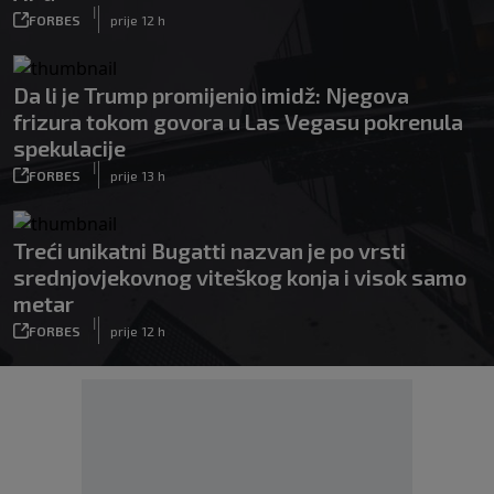
|
FORBES
prije 12 h
Da li je Trump promijenio imidž: Njegova
frizura tokom govora u Las Vegasu pokrenula
spekulacije
|
FORBES
prije 13 h
Treći unikatni Bugatti nazvan je po vrsti
srednjovjekovnog viteškog konja i visok samo
metar
|
FORBES
prije 12 h