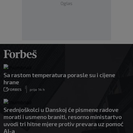
Oglas
Sa rastom temperatura porasle su i cijene
hrane
|
FORBES
prije 14 h
Srednjoškolci u Danskoj će pismene radove
morati i usmeno braniti, resorno ministartvo
uvodi tri hitne mjere protiv prevara uz pomoć
AI-a