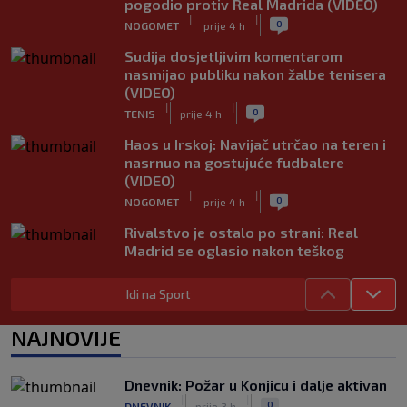
pogodio protiv Real Madrida (VIDEO)
|
|
0
NOGOMET
prije 4 h
Sudija dosjetljivim komentarom
nasmijao publiku nakon žalbe tenisera
(VIDEO)
|
|
0
TENIS
prije 4 h
Haos u Irskoj: Navijač utrčao na teren i
nasrnuo na gostujuće fudbalere
(VIDEO)
|
|
0
NOGOMET
prije 4 h
Rivalstvo je ostalo po strani: Real
Madrid se oglasio nakon teškog
gubitka Lionela Messija
|
|
0
NOGOMET
prije 4 h
Idi na Sport
WNBA igračice odgovorile Kanteru
NAJNOVIJE
nakon provokacije: "Nećemo biti
politički pijuni"
|
|
0
KOŠARKA
prije 5 h
Dnevnik: Požar u Konjicu i dalje aktivan
|
|
0
DNEVNIK
prije 3 h