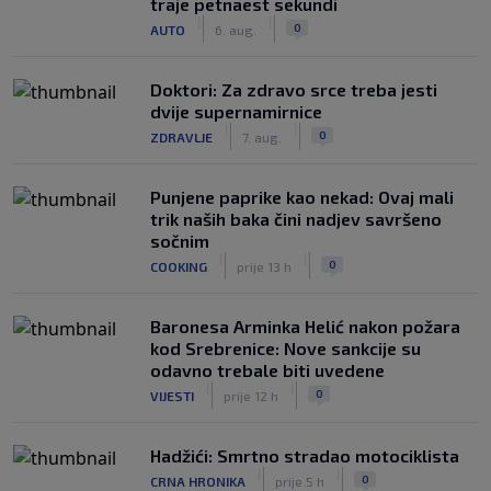
traje petnaest sekundi
|
|
0
AUTO
6. aug.
Doktori: Za zdravo srce treba jesti
dvije supernamirnice
|
|
0
ZDRAVLJE
7. aug.
Punjene paprike kao nekad: Ovaj mali
trik naših baka čini nadjev savršeno
sočnim
|
|
0
COOKING
prije 13 h
Baronesa Arminka Helić nakon požara
kod Srebrenice: Nove sankcije su
odavno trebale biti uvedene
|
|
0
VIJESTI
prije 12 h
Hadžići: Smrtno stradao motociklista
|
|
0
CRNA HRONIKA
prije 5 h