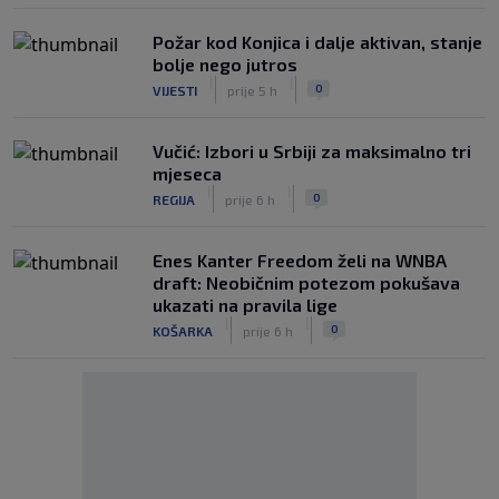
Požar kod Konjica i dalje aktivan, stanje
bolje nego jutros
|
|
0
VIJESTI
prije 5 h
Vučić: Izbori u Srbiji za maksimalno tri
mjeseca
|
|
0
REGIJA
prije 6 h
Enes Kanter Freedom želi na WNBA
draft: Neobičnim potezom pokušava
ukazati na pravila lige
|
|
0
KOŠARKA
prije 6 h