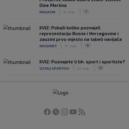
Dine Merlina
|
|
1
MAGAZIN
31. mar.
KVIZ: Pokaži koliko poznaješ
reprezentaciju Bosne i Hercegovine i
zauzmi prvo mjesto na tabeli navijača
|
|
0
NOGOMET
31. mar.
KVIZ: Poznajete li bh. sport i sportiste?
|
|
0
OSTALI SPORTOVI
23. mar.