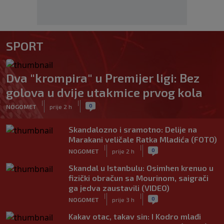
SPORT
Dva "krompira" u Premijer ligi: Bez
golova u dvije utakmice prvog kola
|
|
0
NOGOMET
prije 2 h
Skandalozno i sramotno: Delije na
Marakani veličale Ratka Mladića (FOTO)
|
|
0
NOGOMET
prije 2 h
Skandal u Istanbulu: Osimhen krenuo u
fizički obračun sa Mourinom, saigrači
ga jedva zaustavili (VIDEO)
|
|
0
NOGOMET
prije 3 h
Kakav otac, takav sin: I Kodro mlađi