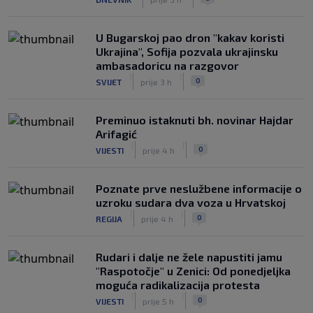
Infantino nekada poručivao: "Novac
FIFA-e je vaš novac", danas se suočava
s najvećom krizom
U Bugarskoj pao dron "kakav koristi
|
|
0
NOGOMET
prije 6 h
Ukrajina", Sofija pozvala ukrajinsku
ambasadoricu na razgovor
|
|
0
SVIJET
prije 3 h
Preminuo istaknuti bh. novinar Hajdar
Arifagić
|
|
0
VIJESTI
prije 4 h
Poznate prve neslužbene informacije o
uzroku sudara dva voza u Hrvatskoj
|
|
0
REGIJA
prije 4 h
Rudari i dalje ne žele napustiti jamu
"Raspotočje" u Zenici: Od ponedjeljka
moguća radikalizacija protesta
|
|
0
VIJESTI
prije 5 h