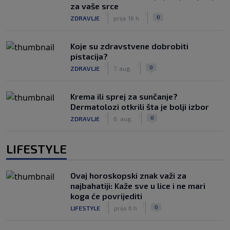
za vaše srce
|
|
0
ZDRAVLJE
prije 16 h
Koje su zdravstvene dobrobiti
pistacija?
|
|
0
ZDRAVLJE
7. aug.
Krema ili sprej za sunčanje?
Dermatolozi otkrili šta je bolji izbor
|
|
0
ZDRAVLJE
6. aug.
LIFESTYLE
Ovaj horoskopski znak važi za
najbahatiji: Kaže sve u lice i ne mari
koga će povrijediti
|
|
0
LIFESTYLE
prije 6 h