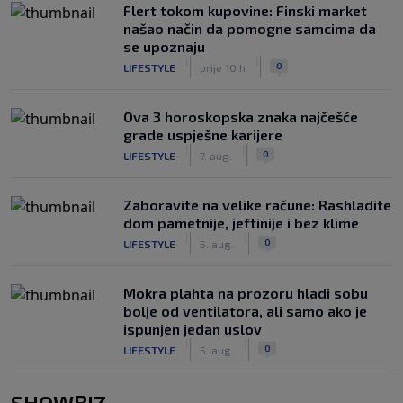
Flert tokom kupovine: Finski market
našao način da pomogne samcima da
se upoznaju
|
|
0
LIFESTYLE
prije 10 h
Ova 3 horoskopska znaka najčešće
grade uspješne karijere
|
|
0
LIFESTYLE
7. aug.
Zaboravite na velike račune: Rashladite
dom pametnije, jeftinije i bez klime
|
|
0
LIFESTYLE
5. aug.
Mokra plahta na prozoru hladi sobu
bolje od ventilatora, ali samo ako je
ispunjen jedan uslov
|
|
0
LIFESTYLE
5. aug.
SHOWBIZ