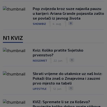
Pop zvijezda kroz suze najavila pauzu
u karijeri: Ariana Grande pojasnila zašto
se povlači iz javnog života
|
|
0
SHOWBIZ
4. aug.
N1 KVIZ
Kviz: Koliko pratite Svjetsko
prvenstvo?
|
|
1
NOGOMET
22. jun.
Skrati vrijeme do utakmice uz naš kviz:
Pokaži šta znaš o Zmajevima i zauzmi
prvo mjesto na tabeli
|
|
1
LIFESTYLE
12. jun.
KVIZ: Spremate li se za Koševo?
Provjerite koliko dobro znate stihove