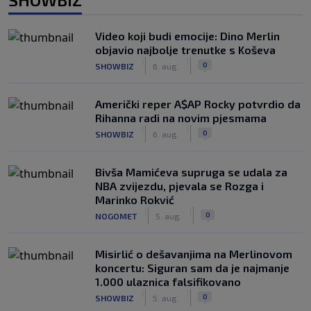
Video koji budi emocije: Dino Merlin
objavio najbolje trenutke s Koševa
|
|
0
SHOWBIZ
6. aug.
Američki reper A$AP Rocky potvrdio da
Rihanna radi na novim pjesmama
|
|
0
SHOWBIZ
6. aug.
Bivša Mamićeva supruga se udala za
NBA zvijezdu, pjevala se Rozga i
Marinko Rokvić
|
|
0
NOGOMET
5. aug.
Misirlić o dešavanjima na Merlinovom
koncertu: Siguran sam da je najmanje
1.000 ulaznica falsifikovano
|
|
0
SHOWBIZ
5. aug.