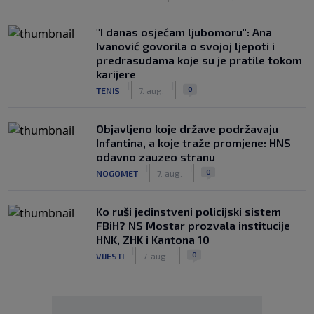
"I danas osjećam ljubomoru": Ana
Ivanović govorila o svojoj ljepoti i
predrasudama koje su je pratile tokom
karijere
|
|
0
TENIS
7. aug.
Objavljeno koje države podržavaju
Infantina, a koje traže promjene: HNS
odavno zauzeo stranu
|
|
0
NOGOMET
7. aug.
Ko ruši jedinstveni policijski sistem
FBiH? NS Mostar prozvala institucije
HNK, ZHK i Kantona 10
|
|
0
VIJESTI
7. aug.