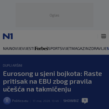
Oglas
NAJNOVIJE
VIJESTI
SPORT
SVIJET
MAGAZIN
ZDRAVLJE
DUPLI ARŠINI
Eurosong u sjeni bojkota: Raste
pritisak na EBU zbog pravila
učešća na takmičenju
0
Politico.eu
SHOWBIZ
|
17. maj. 2026. 13:46
|
|