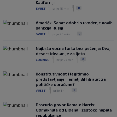
Kaliforniji
|
|
0
OSTALI SPORTOVI
prije 5 h
|
|
0
SVIJET
prije 15 min
Američki Senat odobrio uvođenje novih
sankcija Rusiji
|
|
0
SVIJET
prije 23 min
Najbrža voćna torta bez pečenja: Ovaj
desert idealan je za ljeto
|
|
0
COOKING
prije 27 min
Konstitutivnost i legitimno
predstavljanje: Temelj BiH ili alat za
političke obračune?
|
|
0
VIJESTI
prije 1 h
Procurio govor Kamale Harris:
Odmaknula od Bidena i žestoko napala
republikance