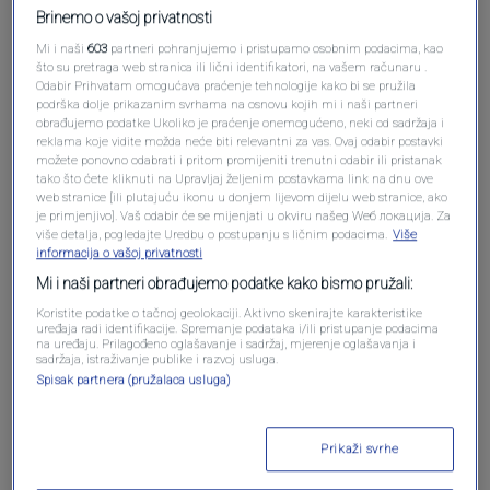
Brinemo o vašoj privatnosti
Mi i naši
603
partneri pohranjujemo i pristupamo osobnim podacima, kao
Oglas
što su pretraga web stranica ili lični identifikatori, na vašem računaru .
Odabir Prihvatam omogućava praćenje tehnologije kako bi se pružila
podrška dolje prikazanim svrhama na osnovu kojih mi i naši partneri
obrađujemo podatke Ukoliko je praćenje onemogućeno, neki od sadržaja i
reklama koje vidite možda neće biti relevantni za vas. Ovaj odabir postavki
možete ponovno odabrati i pritom promijeniti trenutni odabir ili pristanak
tako što ćete kliknuti na Upravljaj željenim postavkama link na dnu ove
web stranice [ili plutajuću ikonu u donjem lijevom dijelu web stranice, ako
je primjenjivo]. Vaš odabir će se mijenjati u okviru našeg Wеб локација. Za
više detalja, pogledajte Uredbu o postupanju s ličnim podacima.
Više
informacija o vašoj privatnosti
Mi i naši partneri obrađujemo podatke kako bismo pružali:
Koristite podatke o tačnoj geolokaciji. Aktivno skenirajte karakteristike
Oglas
uređaja radi identifikacije. Spremanje podataka i/ili pristupanje podacima
na uređaju. Prilagođeno oglašavanje i sadržaj, mjerenje oglašavanja i
sadržaja, istraživanje publike i razvoj usluga.
Spisak partnera (pružalaca usluga)
Prikaži svrhe