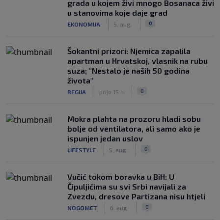
grada u kojem živi mnogo Bosanaca živi
u stanovima koje daje grad
|
|
0
EKONOMIJA
5. aug.
Šokantni prizori: Njemica zapalila
apartman u Hrvatskoj, vlasnik na rubu
suza; "Nestalo je naših 50 godina
života"
|
|
0
REGIJA
prije 15 h
Mokra plahta na prozoru hladi sobu
bolje od ventilatora, ali samo ako je
ispunjen jedan uslov
|
|
0
LIFESTYLE
5. aug.
Vučić tokom boravka u BiH: U
Čipuljićima su svi Srbi navijali za
Zvezdu, dresove Partizana nisu htjeli
|
|
0
NOGOMET
6. aug.