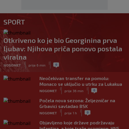
SPORT
Otkriveno ko je bio Georginina prva
ljubav: Njihova priča ponovo postala
viralna
|
|
0
NOGOMET
prije 6 min
Neočekivan transfer na pomolu:
Monaco se uključio u utrku za Lukakua
|
|
0
NOGOMET
prije 36 min
Počela nova sezona: Željezničar na
Grbavici savladao BSK
|
|
0
NOGOMET
prije 1 h
Objavljeno koje države podržavaju
Infantina, a koje traže promjene: HNS