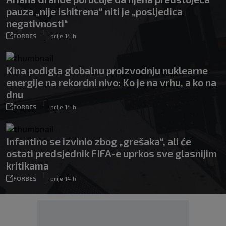
pauza „nije ishitrena“ niti je „posljedica
negativnosti“
|
FORBES
prije 14 h
Kina podigla globalnu proizvodnju nuklearne
energije na rekordni nivo: Ko je na vrhu, a ko na
dnu
|
FORBES
prije 14 h
Infantino se izvinio zbog „grešaka“, ali će
ostati predsjednik FIFA-e uprkos sve glasnijim
kritikama
|
FORBES
prije 14 h