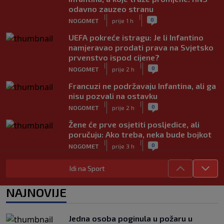
odavno zauzeo stranu
|
|
0
NOGOMET
prije 1 h
UEFA pokreće istragu: Je li Infantino
namjeravao prodati prava na Svjetsko
prvenstvo ispod cijene?
|
|
0
NOGOMET
prije 2 h
Francuzi ne podržavaju Infantina, ali ga
nisu pozvali na ostavku
|
|
0
NOGOMET
prije 2 h
Žene će prve osjetiti posljedice, ali
poručuju: Ako treba, neka bude bojkot
|
|
0
NOGOMET
prije 3 h
Zvanično: Samed Baždar ima novi klub,
Idi na Sport
zadužio broj sa velikom "težinom"
|
|
0
NOGOMET
prije 5 h
NAJNOVIJE
Prije nekoliko godina zaludjela je
internet, a onda nestala iz javnosti: Svi
Jedna osoba poginula u požaru u
se pitaju gdje je i šta radi (VIDEO)