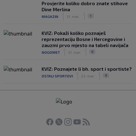
Provjerite koliko dobro znate stihove
Dine Merlina
|
|
1
MAGAZIN
31. mar.
KVIZ: Pokaži koliko poznaješ
reprezentaciju Bosne i Hercegovine i
zauzmi prvo mjesto na tabeli navijača
|
|
0
NOGOMET
31. mar.
KVIZ: Poznajete li bh. sport i sportiste?
|
|
0
OSTALI SPORTOVI
23. mar.