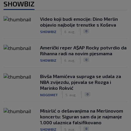
SHOWBIZ
Video koji budi emocije: Dino Merlin
objavio najbolje trenutke s Koševa
|
|
0
SHOWBIZ
6. aug.
Američki reper A$AP Rocky potvrdio da
Rihanna radi na novim pjesmama
|
|
0
SHOWBIZ
6. aug.
Bivša Mamićeva supruga se udala za
NBA zvijezdu, pjevala se Rozga i
Marinko Rokvić
|
|
0
NOGOMET
5. aug.
Misirlić o dešavanjima na Merlinovom
koncertu: Siguran sam da je najmanje
1.000 ulaznica falsifikovano
|
|
0
SHOWBIZ
5. aug.