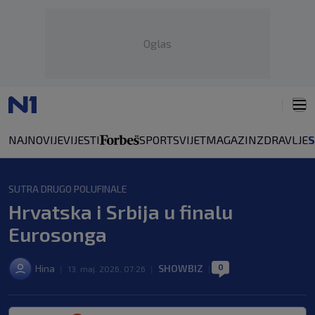
Oglas
NAJNOVIJE
VIJESTI
SPORT
SVIJET
MAGAZIN
ZDRAVLJE
SUTRA DRUGO POLUFINALE
Hrvatska i Srbija u finalu
Eurosonga
0
Hina
SHOWBIZ
|
13. maj. 2026. 07:26
|
|