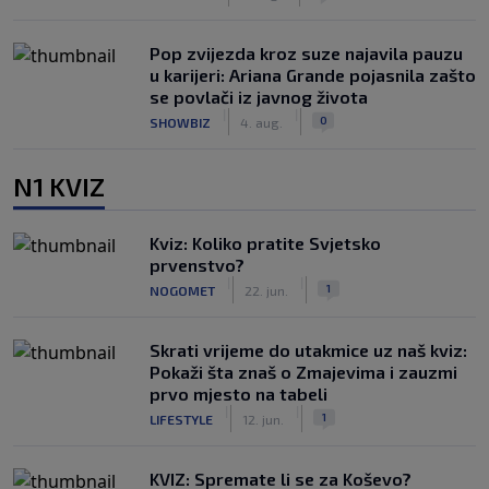
Pop zvijezda kroz suze najavila pauzu
u karijeri: Ariana Grande pojasnila zašto
se povlači iz javnog života
|
|
0
SHOWBIZ
4. aug.
N1 KVIZ
Kviz: Koliko pratite Svjetsko
prvenstvo?
|
|
1
NOGOMET
22. jun.
Skrati vrijeme do utakmice uz naš kviz:
Pokaži šta znaš o Zmajevima i zauzmi
prvo mjesto na tabeli
|
|
1
LIFESTYLE
12. jun.
KVIZ: Spremate li se za Koševo?