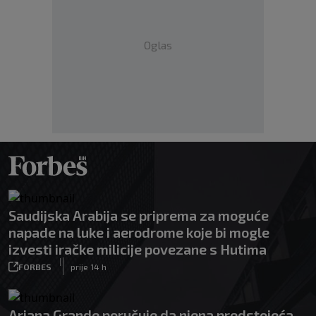
Oglas
Saudijska Arabija se priprema za moguće
napade na luke i aerodrome koje bi mogle
izvesti iračke milicije povezane s Hutima
|
FORBES
prije 14 h
Ariana Grande poručuje da njena predstojeća