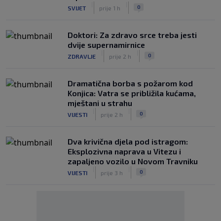
|
|
0
SVIJET
prije 1 h
Doktori: Za zdravo srce treba jesti
dvije supernamirnice
|
|
0
ZDRAVLJE
prije 2 h
Dramatična borba s požarom kod
Konjica: Vatra se približila kućama,
mještani u strahu
|
|
0
VIJESTI
prije 2 h
Dva krivična djela pod istragom:
Eksplozivna naprava u Vitezu i
zapaljeno vozilo u Novom Travniku
|
|
0
VIJESTI
prije 3 h