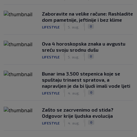
Zaboravite na velike račune: Rashladite
dom pametnije, jeftinije i bez klime
|
|
0
LIFESTYLE
5. aug.
Ova 4 horoskopska znaka u avgustu
sreću svoju srodnu dušu
|
|
0
LIFESTYLE
5. aug.
Bunar imа 3.500 stepenica koje se
spuštaju trinaest spratova, a
napravljen je da bi ljudi imali vode ljeti
|
|
0
LIFESTYLE
4. aug.
Zašto se zacrvenimo od stida?
Odgovor krije ljudska evolucija
|
|
0
LIFESTYLE
4. aug.