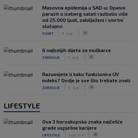
Masovna epidemija u SAD-u: Opasni
parazit u iceberg salati razbolio više
od 25.000 ljudi, zabilježeni i smrtni
slučajevi
|
|
0
SVIJET
6. aug.
6 najboljih dijeta za muškarce
|
|
0
ZDRAVLJE
5. aug.
Razumijete li kako funkcionira UV
indeks? Ovdje je sve što trebate znati
|
|
0
ZDRAVLJE
4. aug.
LIFESTYLE
Ova 3 horoskopska znaka najčešće
grade uspješne karijere
|
|
0
LIFESTYLE
prije 14 h