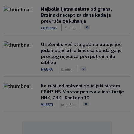
Najbolja ljetna salata od graha:
Brzinski recept za dane kada je
prevruće za kuhanje
|
|
0
COOKING
6. aug.
Uz Zemlju već sto godina putuje još
jedan objekat, a kineska sonda ga je
prošlog mjeseca prvi put snimila
izbliza
|
|
0
NAUKA
6. aug.
Ko ruši jedinstveni policijski sistem
FBiH? NS Mostar prozvala institucije
HNK, ZHK i Kantona 10
|
|
0
VIJESTI
prije 8 h