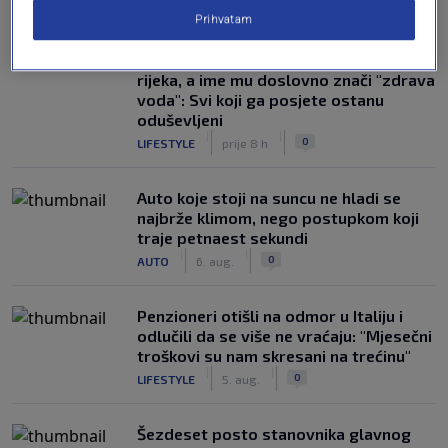
NAJČITANIJE
Prihvatam
Susjedi pišu o gradu u BiH na devet
rijeka, a ime mu doslovno znači "zdrava
voda": Svi koji ga posjete ostanu
oduševljeni
|
|
0
LIFESTYLE
prije 8 h
Auto koje stoji na suncu ne hladi se
najbrže klimom, nego postupkom koji
traje petnaest sekundi
|
|
0
AUTO
6. aug.
Penzioneri otišli na odmor u Italiju i
odlučili da se više ne vraćaju: "Mjesečni
troškovi su nam skresani na trećinu"
|
|
0
LIFESTYLE
5. aug.
Šezdeset posto stanovnika glavnog