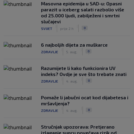
Masovna epidemija u SAD-u: Opasni
parazit u iceberg salati razbolio više
od 25.000 ljudi, zabilježeni i smrtni
slučajevi
|
|
0
SVIJET
prije 2 h
6 najboljih dijeta za muškarce
|
|
0
ZDRAVLJE
5. aug.
Razumijete li kako funkcionira UV
indeks? Ovdje je sve što trebate znati
|
|
0
ZDRAVLJE
4. aug.
Pomaže li jabučni ocat kod dijabetesa i
mršavljenja?
|
|
0
ZDRAVLJE
4. aug.
Stručnjak upozorava: Pretjerano
izlaganje suncu povećava rizik od