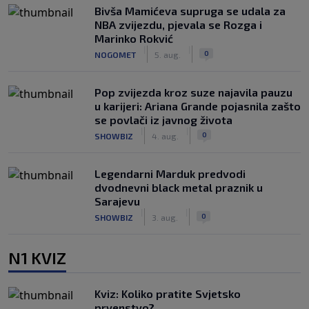
Bivša Mamićeva supruga se udala za
NBA zvijezdu, pjevala se Rozga i
Marinko Rokvić
|
|
0
NOGOMET
5. aug.
Pop zvijezda kroz suze najavila pauzu
u karijeri: Ariana Grande pojasnila zašto
se povlači iz javnog života
|
|
0
SHOWBIZ
4. aug.
Legendarni Marduk predvodi
dvodnevni black metal praznik u
Sarajevu
|
|
0
SHOWBIZ
3. aug.
N1 KVIZ
Kviz: Koliko pratite Svjetsko
prvenstvo?