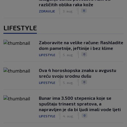
različitih oblika raka kože
|
|
0
ZDRAVLJE
3. aug.
LIFESTYLE
Zaboravite na velike račune: Rashladite
dom pametnije, jeftinije i bez klime
|
|
0
LIFESTYLE
5. aug.
Ova 4 horoskopska znaka u avgustu
sreću svoju srodnu dušu
|
|
0
LIFESTYLE
5. aug.
Bunar imа 3.500 stepenica koje se
spuštaju trinaest spratova, a
napravljen je da bi ljudi imali vode ljeti
|
|
0
LIFESTYLE
4. aug.