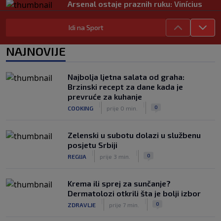
Arsenal ostaje praznih ruku: Vinícius
Júnior i Real Madrid postigli dogovor
|
|
0
NOGOMET
prije 2 h
Idi na Sport
Slavni klub potresa kriza: Kultni
NAJNOVIJE
stadion u Italiji bit će prazan na
početku sezone, navijači objavili rat
upravi
Najbolja ljetna salata od graha:
|
|
0
NOGOMET
prije 3 h
Brzinski recept za dane kada je
prevruće za kuhanje
Izvinjenje s elementima prijetnje i
|
|
0
COOKING
prije 0 min.
„gomila slabića“ u UEFA-i
|
|
0
NOGOMET
prije 3 h
Zelenski u subotu dolazi u službenu
posjetu Srbiji
|
|
0
REGIJA
prije 3 min.
Krema ili sprej za sunčanje?
Dermatolozi otkrili šta je bolji izbor
|
|
0
ZDRAVLJE
prije 7 min.