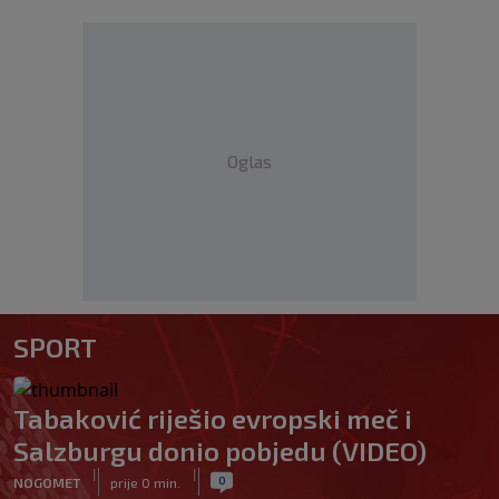
Oglas
SPORT
Tabaković riješio evropski meč i
Salzburgu donio pobjedu (VIDEO)
|
|
0
NOGOMET
prije 0 min.