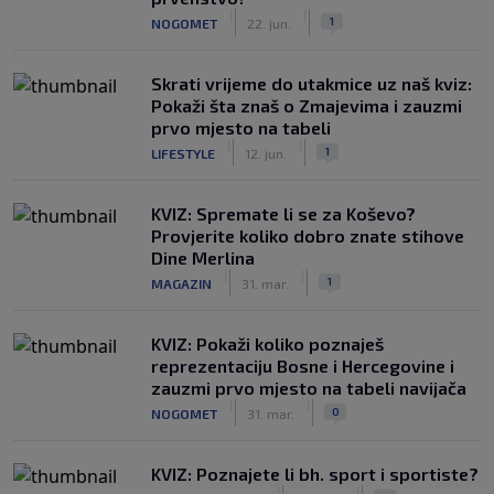
|
|
1
NOGOMET
22. jun.
Skrati vrijeme do utakmice uz naš kviz:
Pokaži šta znaš o Zmajevima i zauzmi
prvo mjesto na tabeli
|
|
1
LIFESTYLE
12. jun.
KVIZ: Spremate li se za Koševo?
Provjerite koliko dobro znate stihove
Dine Merlina
|
|
1
MAGAZIN
31. mar.
KVIZ: Pokaži koliko poznaješ
reprezentaciju Bosne i Hercegovine i
zauzmi prvo mjesto na tabeli navijača
|
|
0
NOGOMET
31. mar.
KVIZ: Poznajete li bh. sport i sportiste?
|
|