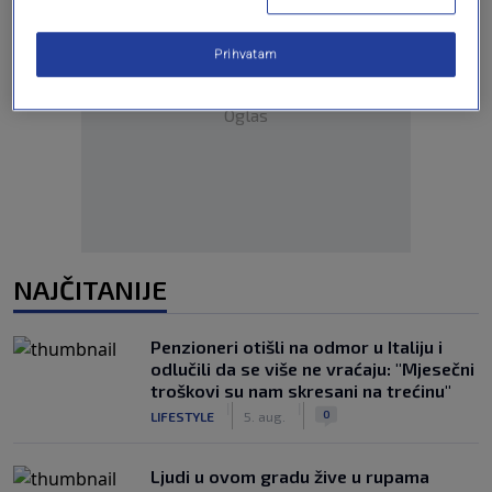
Prihvatam
Oglas
NAJČITANIJE
Penzioneri otišli na odmor u Italiju i
odlučili da se više ne vraćaju: "Mjesečni
troškovi su nam skresani na trećinu"
|
|
0
LIFESTYLE
5. aug.
Ljudi u ovom gradu žive u rupama