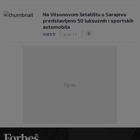
Na Vilsonovom šetalištu u Sarajevu
predstavljeno 50 luksuznih i sportskih
automobila
|
|
0
VIJESTI
prije 1 h
Oglas