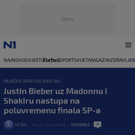
Oglas
NAJNOVIJE
VIJESTI
SPORT
SVIJET
MAGAZIN
ZDRAVLJE
MUZIČKO-SPORTSKI SPEKTAKL
Justin Bieber uz Madonnu i
Shakiru nastupa na
poluvremenu finala SP-a
0
N1 BiH
SHOWBIZ
|
09. jul. 2026. 08:08
|
|