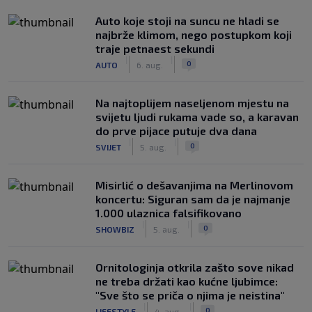
Auto koje stoji na suncu ne hladi se
najbrže klimom, nego postupkom koji
traje petnaest sekundi
|
|
0
AUTO
6. aug.
Na najtoplijem naseljenom mjestu na
svijetu ljudi rukama vade so, a karavan
do prve pijace putuje dva dana
|
|
0
SVIJET
5. aug.
Misirlić o dešavanjima na Merlinovom
koncertu: Siguran sam da je najmanje
1.000 ulaznica falsifikovano
|
|
0
SHOWBIZ
5. aug.
Ornitologinja otkrila zašto sove nikad
ne treba držati kao kućne ljubimce:
"Sve što se priča o njima je neistina"
|
|
0
LIFESTYLE
4. aug.