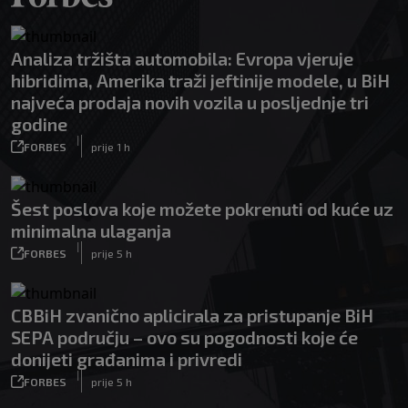
Analiza tržišta automobila: Evropa vjeruje
hibridima, Amerika traži jeftinije modele, u BiH
najveća prodaja novih vozila u posljednje tri
godine
|
FORBES
prije 1 h
Šest poslova koje možete pokrenuti od kuće uz
minimalna ulaganja
|
FORBES
prije 5 h
CBBiH zvanično aplicirala za pristupanje BiH
SEPA području – ovo su pogodnosti koje će
donijeti građanima i privredi
|
FORBES
prije 5 h