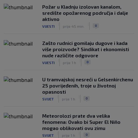
Požar u Kladnju izolovan kanalom,
središte opožarenog područja i dalje
aktivno
|
|
0
VIJESTI
prije 45 min.
Zašto rudnici gomilaju dugove i kada
više proizvode? Sindikat i ekonomisti
nude različite odgovore
|
|
0
VIJESTI
prije 1 h
U tramvajskoj nesreći u Gelsenkirchenu
25 povrijeđenih, troje u životnoj
opasnosti
|
|
0
SVIJET
prije 1 h
Meteorolozi prate dva velika
fenomena: Ovako bi Super El Niño
mogao oblikovati ovu zimu
|
|
0
SVIJET
prije 1 h