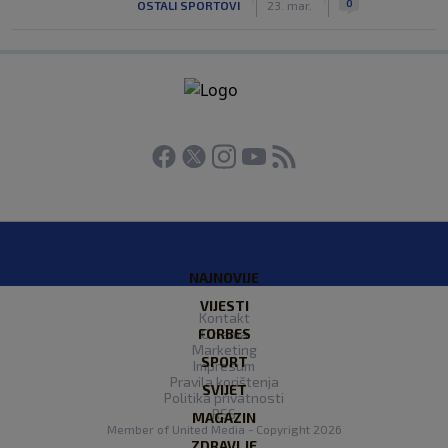
0
OSTALI SPORTOVI
23. mar.
NAJNOVIJE
VIJESTI
Kontakt
FORBES
O nama
Marketing
SPORT
Impresum
Pravila korištenja
SVIJET
Politika privatnosti
RSS
MAGAZIN
Member of
United Media
- Copyright 2026
ZDRAVLJE