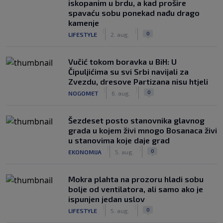
iskopanim u brdu, a kad prošire
spavaću sobu ponekad nađu drago
kamenje
|
|
0
LIFESTYLE
2. aug.
Vučić tokom boravka u BiH: U
Čipuljićima su svi Srbi navijali za
Zvezdu, dresove Partizana nisu htjeli
|
|
0
NOGOMET
6. aug.
Šezdeset posto stanovnika glavnog
grada u kojem živi mnogo Bosanaca živi
u stanovima koje daje grad
|
|
0
EKONOMIJA
5. aug.
Mokra plahta na prozoru hladi sobu
bolje od ventilatora, ali samo ako je
ispunjen jedan uslov
|
|
0
LIFESTYLE
5. aug.