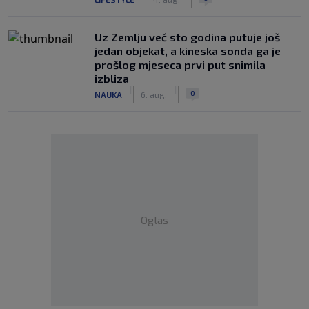
Uz Zemlju već sto godina putuje još
jedan objekat, a kineska sonda ga je
prošlog mjeseca prvi put snimila
izbliza
|
|
0
NAUKA
6. aug.
Oglas