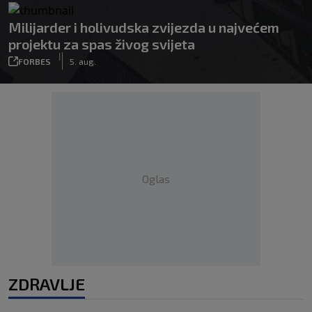
Milijarder i holivudska zvijezda u najvećem
projektu za spas živog svijeta
|
FORBES
5. aug.
Oglas
ZDRAVLJE