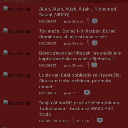
Allah, Allah, Allah, Allah… Mohamed
Salah! (VIDEO)
|
|
0
NOGOMET
prije 20 min.
Tok meča | Borac 1-0 Vitebsk: Borac
dominirao, ali nije ni imao sreće
|
|
0
NOGOMET
prije 34 min.
Borac savladao Vitebsk i sa značajnim
kapitalom čeka revanš u Bjelorusiji
|
|
0
NOGOMET
prije 35 min.
Louis van Gaal pobijedio rak i poručio:
Ako vam treba selektor, pozovite
mene!
|
|
0
NOGOMET
prije 1 h
Sanjin Alihodžić protiv čečena Adama
Tadushaeva – borba za WAKO PRO
titulu
|
|
0
OSTALI SPORTOVI
prije 2 h