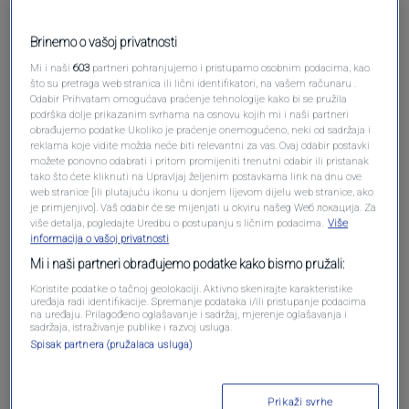
Brinemo o vašoj privatnosti
Mi i naši
603
partneri pohranjujemo i pristupamo osobnim podacima, kao
Pošalji komentar
što su pretraga web stranica ili lični identifikatori, na vašem računaru .
Odabir Prihvatam omogućava praćenje tehnologije kako bi se pružila
podrška dolje prikazanim svrhama na osnovu kojih mi i naši partneri
obrađujemo podatke Ukoliko je praćenje onemogućeno, neki od sadržaja i
reklama koje vidite možda neće biti relevantni za vas. Ovaj odabir postavki
možete ponovno odabrati i pritom promijeniti trenutni odabir ili pristanak
tako što ćete kliknuti na Upravljaj željenim postavkama link na dnu ove
web stranice [ili plutajuću ikonu u donjem lijevom dijelu web stranice, ako
je primjenjivo]. Vaš odabir će se mijenjati u okviru našeg Wеб локација. Za
više detalja, pogledajte Uredbu o postupanju s ličnim podacima.
Više
informacija o vašoj privatnosti
Mi i naši partneri obrađujemo podatke kako bismo pružali:
Oglas
Koristite podatke o tačnoj geolokaciji. Aktivno skenirajte karakteristike
uređaja radi identifikacije. Spremanje podataka i/ili pristupanje podacima
na uređaju. Prilagođeno oglašavanje i sadržaj, mjerenje oglašavanja i
sadržaja, istraživanje publike i razvoj usluga.
Spisak partnera (pružalaca usluga)
Prikaži svrhe