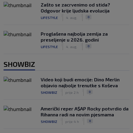
Zašto se zacrvenimo od stida?
Odgovor krije ljudska evolucija
|
|
0
LIFESTYLE
4. aug.
Proglašena najbolja zemlja za
preseljenje u 2026. godini
|
|
0
LIFESTYLE
4. aug.
SHOWBIZ
Video koji budi emocije: Dino Merlin
objavio najbolje trenutke s Koševa
|
|
0
SHOWBIZ
prije 2 h
Američki reper A$AP Rocky potvrdio da
Rihanna radi na novim pjesmama
|
|
0
SHOWBIZ
prije 4 h