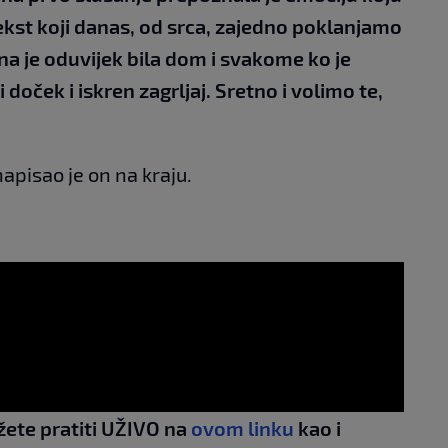
 tekst koji danas, od srca, zajedno poklanjamo
na je oduvijek bila dom i svakome ko je
doček i iskren zagrljaj. Sretno i volimo te,
napisao je on na kraju.
žete pratiti UŽIVO na
ovom linku
kao i