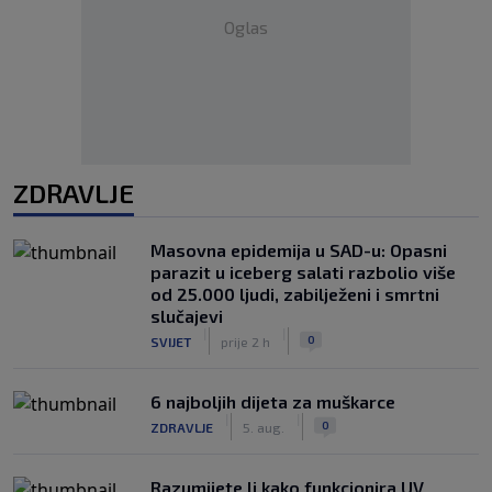
Oglas
ZDRAVLJE
Masovna epidemija u SAD-u: Opasni
parazit u iceberg salati razbolio više
od 25.000 ljudi, zabilježeni i smrtni
slučajevi
|
|
0
SVIJET
prije 2 h
6 najboljih dijeta za muškarce
|
|
0
ZDRAVLJE
5. aug.
Razumijete li kako funkcionira UV