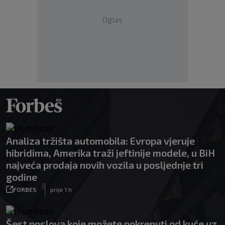
Oglas
Analiza tržišta automobila: Evropa vjeruje
hibridima, Amerika traži jeftinije modele, u BiH
najveća prodaja novih vozila u posljednje tri
godine
|
FORBES
prije 1 h
Šest poslova koje možete pokrenuti od kuće uz