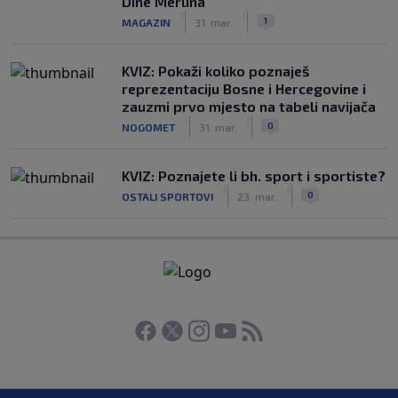
Dine Merlina
|
|
1
MAGAZIN
31. mar.
KVIZ: Pokaži koliko poznaješ
reprezentaciju Bosne i Hercegovine i
zauzmi prvo mjesto na tabeli navijača
|
|
0
NOGOMET
31. mar.
KVIZ: Poznajete li bh. sport i sportiste?
|
|
0
OSTALI SPORTOVI
23. mar.