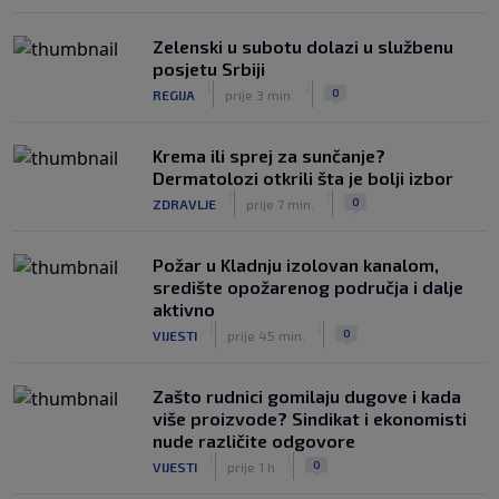
|
|
0
NOGOMET
prije 3 h
Zelenski u subotu dolazi u službenu
posjetu Srbiji
|
|
0
REGIJA
prije 3 min.
Krema ili sprej za sunčanje?
Dermatolozi otkrili šta je bolji izbor
|
|
0
ZDRAVLJE
prije 7 min.
Požar u Kladnju izolovan kanalom,
središte opožarenog područja i dalje
aktivno
|
|
0
VIJESTI
prije 45 min.
Zašto rudnici gomilaju dugove i kada
više proizvode? Sindikat i ekonomisti
nude različite odgovore
|
|
0
VIJESTI
prije 1 h