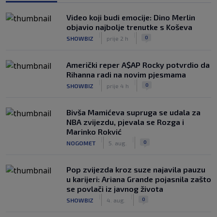
Video koji budi emocije: Dino Merlin
objavio najbolje trenutke s Koševa
|
|
0
SHOWBIZ
prije 2 h
Američki reper A$AP Rocky potvrdio da
Rihanna radi na novim pjesmama
|
|
0
SHOWBIZ
prije 4 h
Bivša Mamićeva supruga se udala za
NBA zvijezdu, pjevala se Rozga i
Marinko Rokvić
|
|
0
NOGOMET
5. aug.
Pop zvijezda kroz suze najavila pauzu
u karijeri: Ariana Grande pojasnila zašto
se povlači iz javnog života
|
|
0
SHOWBIZ
4. aug.