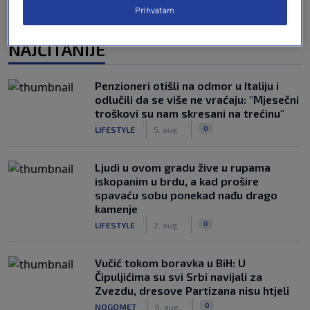
Prihvatam
NAJČITANIJE
Penzioneri otišli na odmor u Italiju i
odlučili da se više ne vraćaju: "Mjesečni
troškovi su nam skresani na trećinu"
|
|
0
LIFESTYLE
5. aug.
Ljudi u ovom gradu žive u rupama
iskopanim u brdu, a kad prošire
spavaću sobu ponekad nađu drago
kamenje
|
|
0
LIFESTYLE
2. aug.
Vučić tokom boravka u BiH: U
Čipuljićima su svi Srbi navijali za
Zvezdu, dresove Partizana nisu htjeli
|
|
0
NOGOMET
6. aug.