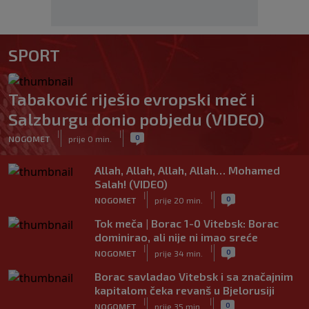
SPORT
Tabaković riješio evropski meč i
Salzburgu donio pobjedu (VIDEO)
|
|
0
NOGOMET
prije 0 min.
Allah, Allah, Allah, Allah… Mohamed
Salah! (VIDEO)
|
|
0
NOGOMET
prije 20 min.
Tok meča | Borac 1-0 Vitebsk: Borac
dominirao, ali nije ni imao sreće
|
|
0
NOGOMET
prije 34 min.
Borac savladao Vitebsk i sa značajnim
kapitalom čeka revanš u Bjelorusiji
|
|
0
NOGOMET
prije 35 min.