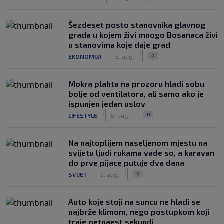
Šezdeset posto stanovnika glavnog
grada u kojem živi mnogo Bosanaca živi
u stanovima koje daje grad
|
|
0
EKONOMIJA
5. aug.
Mokra plahta na prozoru hladi sobu
bolje od ventilatora, ali samo ako je
ispunjen jedan uslov
|
|
0
LIFESTYLE
5. aug.
Na najtoplijem naseljenom mjestu na
svijetu ljudi rukama vade so, a karavan
do prve pijace putuje dva dana
|
|
0
SVIJET
5. aug.
Auto koje stoji na suncu ne hladi se
najbrže klimom, nego postupkom koji
traje petnaest sekundi