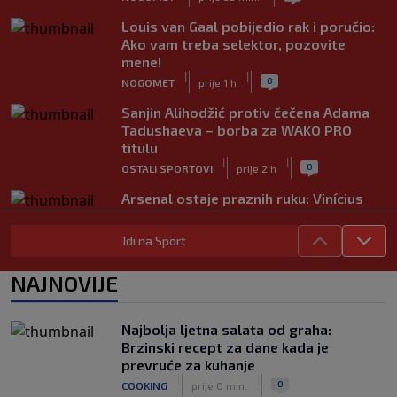
Louis van Gaal pobijedio rak i poručio:
Ako vam treba selektor, pozovite
mene!
|
|
0
NOGOMET
prije 1 h
Sanjin Alihodžić protiv čečena Adama
Tadushaeva – borba za WAKO PRO
titulu
|
|
0
OSTALI SPORTOVI
prije 2 h
Arsenal ostaje praznih ruku: Vinícius
Júnior i Real Madrid postigli dogovor
|
|
0
NOGOMET
prije 2 h
Idi na Sport
Slavni klub potresa kriza: Kultni
NAJNOVIJE
stadion u Italiji bit će prazan na
početku sezone, navijači objavili rat
upravi
Najbolja ljetna salata od graha:
|
|
0
NOGOMET
prije 3 h
Brzinski recept za dane kada je
prevruće za kuhanje
Izvinjenje s elementima prijetnje i
|
|
0
COOKING
prije 0 min.
„gomila slabića“ u UEFA-i