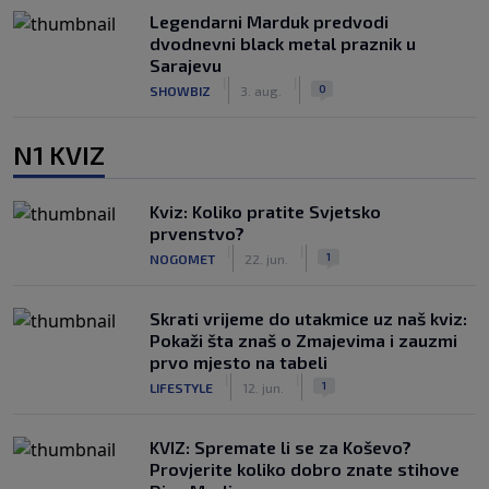
Legendarni Marduk predvodi
dvodnevni black metal praznik u
Sarajevu
|
|
0
SHOWBIZ
3. aug.
N1 KVIZ
Kviz: Koliko pratite Svjetsko
prvenstvo?
|
|
1
NOGOMET
22. jun.
Skrati vrijeme do utakmice uz naš kviz:
Pokaži šta znaš o Zmajevima i zauzmi
prvo mjesto na tabeli
|
|
1
LIFESTYLE
12. jun.
KVIZ: Spremate li se za Koševo?
Provjerite koliko dobro znate stihove