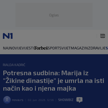
Oglas
NAJNOVIJE
VIJESTI
SPORT
SVIJET
MAGAZIN
ZDRAVLJE
RIALDA KADRIĆ
Potresna sudbina: Marija iz
"Žikine dinastije" je umrla na isti
način kao i njena majka
0
nova.rs
SHOWBIZ
|
02. jun. 2026. 12:56
|
|