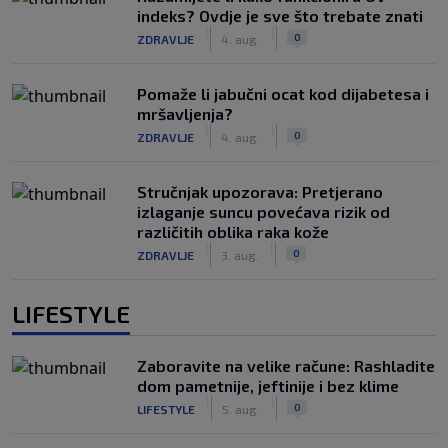
indeks? Ovdje je sve što trebate znati
|
|
0
ZDRAVLJE
4. aug.
Pomaže li jabučni ocat kod dijabetesa i
mršavljenja?
|
|
0
ZDRAVLJE
4. aug.
Stručnjak upozorava: Pretjerano
izlaganje suncu povećava rizik od
različitih oblika raka kože
|
|
0
ZDRAVLJE
3. aug.
LIFESTYLE
Zaboravite na velike račune: Rashladite
dom pametnije, jeftinije i bez klime
|
|
0
LIFESTYLE
5. aug.