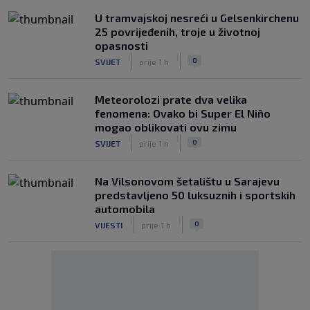
U tramvajskoj nesreći u Gelsenkirchenu
25 povrijeđenih, troje u životnoj
opasnosti
|
|
0
SVIJET
prije 1 h
Meteorolozi prate dva velika
fenomena: Ovako bi Super El Niño
mogao oblikovati ovu zimu
|
|
0
SVIJET
prije 1 h
Na Vilsonovom šetalištu u Sarajevu
predstavljeno 50 luksuznih i sportskih
automobila
|
|
0
VIJESTI
prije 1 h