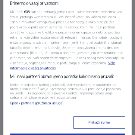
Brinemo o vašoj privatnosti
Mi i naši
603
partneri pohranjujemo i pristupamo osobnim podacima, kao
što su pretraga web stranica ili lični identifikatori, na vašem računaru .
Odabir Prihvatam omogućava praćenje tehnologije kako bi se pružila
podrška dolje prikazanim svrhama na osnovu kojih mi i naši partneri
obrađujemo podatke Ukoliko je praćenje onemogućeno, neki od sadržaja i
Oglas
reklama koje vidite možda neće biti relevantni za vas. Ovaj odabir postavki
možete ponovno odabrati i pritom promijeniti trenutni odabir ili pristanak
tako što ćete kliknuti na Upravljaj željenim postavkama link na dnu ove
web stranice [ili plutajuću ikonu u donjem lijevom dijelu web stranice, ako
je primjenjivo]. Vaš odabir će se mijenjati u okviru našeg Wеб локација. Za
više detalja, pogledajte Uredbu o postupanju s ličnim podacima.
Više
informacija o vašoj privatnosti
Mi i naši partneri obrađujemo podatke kako bismo pružali:
Koristite podatke o tačnoj geolokaciji. Aktivno skenirajte karakteristike
uređaja radi identifikacije. Spremanje podataka i/ili pristupanje podacima
na uređaju. Prilagođeno oglašavanje i sadržaj, mjerenje oglašavanja i
sadržaja, istraživanje publike i razvoj usluga.
Spisak partnera (pružalaca usluga)
Oglas
Prikaži svrhe