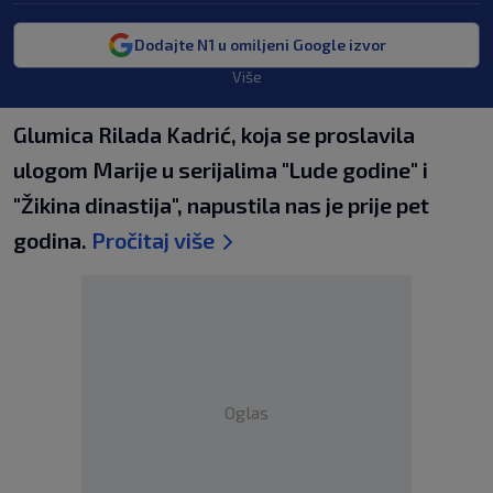
Dodajte N1 u omiljeni Google izvor
Više
Glumica Rilada Kadrić, koja se proslavila
ulogom Marije u serijalima "Lude godine" i
"Žikina dinastija", napustila nas je prije pet
godina.
Pročitaj više
Oglas