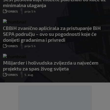
minimalna ulaganja
|
FORBES
prije 5 h
CBBiH zvanično aplicirala za pristupanje BiH
SEPA području – ovo su pogodnosti koje će
donijeti građanima i privredi
|
FORBES
prije 5 h
Milijarder i holivudska zvijezda u najvećem
projektu za spas živog svijeta
|
FORBES
5. aug.