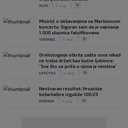
|
|
0
AUTO
6. aug.
Misirlić o dešavanjima na Merlinovom
koncertu: Siguran sam da je najmanje
1.000 ulaznica falsifikovano
|
|
0
SHOWBIZ
5. aug.
Ornitologinja otkrila zašto sove nikad
ne treba držati kao kućne ljubimce:
"Sve što se priča o njima je neistina"
|
|
0
LIFESTYLE
4. aug.
Nestvaran rezultat: Hrvatske
košarkašice izgubile 100:25
|
|
0
KOŠARKA
5. aug.