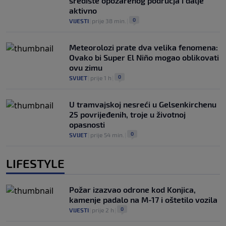
središte opožarenog područja i dalje
aktivno
0
VIJESTI
|
prije 38 min.
|
Meteorolozi prate dva velika fenomena:
Ovako bi Super El Niño mogao oblikovati
ovu zimu
0
SVIJET
|
prije 1 h
|
U tramvajskoj nesreći u Gelsenkirchenu
25 povrijeđenih, troje u životnoj
opasnosti
0
SVIJET
|
prije 54 min.
|
LIFESTYLE
Požar izazvao odrone kod Konjica,
kamenje padalo na M-17 i oštetilo vozila
0
VIJESTI
|
prije 2 h
|