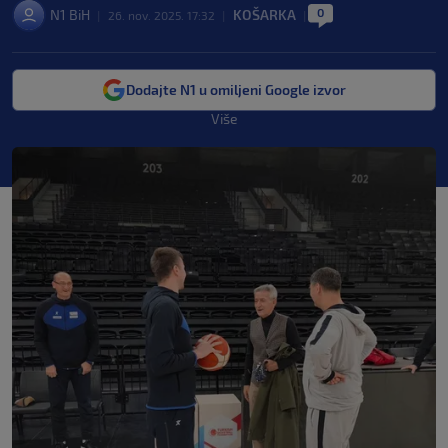
0
N1 BiH
KOŠARKA
|
26. nov. 2025. 17:32
|
|
Dodajte N1 u omiljeni Google izvor
Više