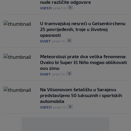
nude različite odgovore
0
VIJESTI
|
prije 1 h
|
U tramvajskoj nesreći u Gelsenkirchenu
25 povrijeđenih, troje u životnoj
opasnosti
0
SVIJET
|
prije 1 h
|
Meteorolozi prate dva velika fenomena:
Ovako bi Super El Niño mogao oblikovati
ovu zimu
0
SVIJET
|
prije 1 h
|
Na Vilsonovom šetalištu u Sarajevu
predstavljeno 50 luksuznih i sportskih
automobila
0
VIJESTI
|
prije 1 h
|