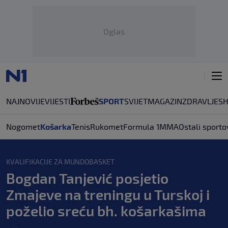
Oglas
NAJNOVIJE
VIJESTI
SPORT
SVIJET
MAGAZIN
ZDRAVLJE
S
Nogomet
Košarka
Tenis
Rukomet
Formula 1
MMA
Ostali sporto
KVALIFIKACIJE ZA MUNDOBASKET
Bogdan Tanjević posjetio
Zmajeve na treningu u Turskoj i
poželio sreću bh. košarkašima