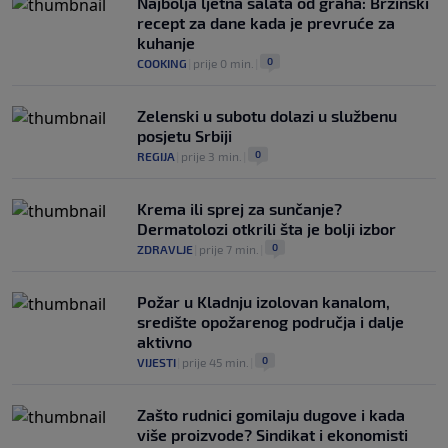
Najbolja ljetna salata od graha: Brzinski
recept za dane kada je prevruće za
kuhanje
0
COOKING
|
prije 0 min.
|
Zelenski u subotu dolazi u službenu
posjetu Srbiji
0
REGIJA
|
prije 3 min.
|
Krema ili sprej za sunčanje?
Dermatolozi otkrili šta je bolji izbor
0
ZDRAVLJE
|
prije 7 min.
|
Požar u Kladnju izolovan kanalom,
središte opožarenog područja i dalje
aktivno
0
VIJESTI
|
prije 45 min.
|
Zašto rudnici gomilaju dugove i kada
više proizvode? Sindikat i ekonomisti