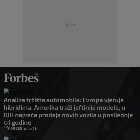
Oglas
Analiza tržišta automobila: Evropa vjeruje
hibridima, Amerika traži jeftinije modele, u
BiH najveća prodaja novih vozila u posljednje
tri godine
FORBES
|
prije 1 h