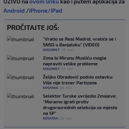
UŽIVO na
ovom linku
kao i putem aplikacija za
Android
/
iPhone/iPad
PROČITAJTE JOŠ:
"Vratio se Real Madrid, vratiće se i
SNSD u Banjaluku" (VIDEO)
NOGOMET
|
26. nov.
Zima bi Mironu Musliću mogla
napraviti velike probleme
NOGOMET
|
26. nov.
Željko Obradović podnio ostavku:
Više nije trener Partizana
KOŠARKA
|
26. nov.
Selektor Turske uvrijedio Zmajeve:
"Moramo igrati protiv
drugorazrednih selekcija za mjesto
na SP"
KOŠARKA
|
26. nov.