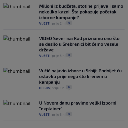
Milioni iz budžeta, stotine prijava i samo
nekoliko kazni: Šta pokazuje početak
izborne kampanje?
0
VIJESTI
|
prije 2 h
|
VIDEO Severina: Kad priznamo ono što
se desilo u Srebrenici bit ćemo vesele
države
0
VIJESTI
|
prije 3 h
|
Vučić najavio izbore u Srbiji: Podnijet ću
ostavku prije nego što krenem u
kampanju
0
REGIJA
|
prije 3 h
|
U Novom danu pravimo veliki izborni
"explainer"
0
VIJESTI
|
prije 3 h
|