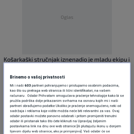
Oglas
Košarkaški stručnjak iznenadio je mladu ekipu i
novog selektora Darija Gjergju i pružio podršku
Brinemo o vašoj privatnosti
pred meč sa selekcijom Turske.
Mi i naši
603
partneri pohranjujemo i pristupamo osobnim podacima,
kao što su pretraga web stranica ili lični identifikatori, na vašem
računaru . Odabir Prihvatam omogućava praćenje tehnologije kako bi se
pružila podrška dolje prikazanim svrhama na osnovu kojih mi i naši
partneri obrađujemo podatke Ukoliko je praćenje onemogućeno, neki od
sadržaja i reklama koje vidite možda neće biti relevantni za vas. Ovaj
odabir postavki možete ponovno odabrati i pritom promijeniti trenutni
odabir ili pristanak tako što ćete kliknuti na Upravljaj željenim
postavkama link na dnu ove web stranice [ili plutajuću ikonu u donjem
lijevom dijelu web stranice, ako je primjenjivo]. Vaš odabir će se