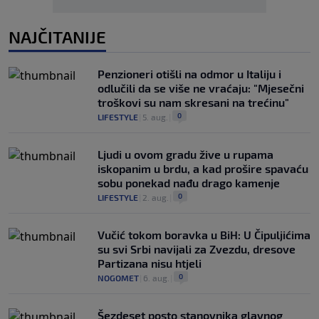
NAJČITANIJE
Penzioneri otišli na odmor u Italiju i
odlučili da se više ne vraćaju: "Mjesečni
troškovi su nam skresani na trećinu"
0
LIFESTYLE
|
5. aug.
|
Ljudi u ovom gradu žive u rupama
iskopanim u brdu, a kad prošire spavaću
sobu ponekad nađu drago kamenje
0
LIFESTYLE
|
2. aug.
|
Vučić tokom boravka u BiH: U Čipuljićima
su svi Srbi navijali za Zvezdu, dresove
Partizana nisu htjeli
0
NOGOMET
|
6. aug.
|
Šezdeset posto stanovnika glavnog