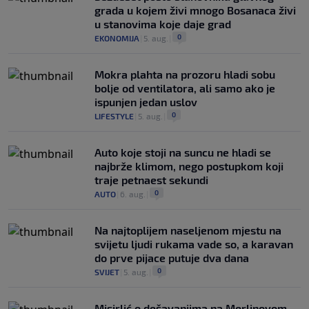
grada u kojem živi mnogo Bosanaca živi
u stanovima koje daje grad
0
EKONOMIJA
|
5. aug.
|
Mokra plahta na prozoru hladi sobu
bolje od ventilatora, ali samo ako je
ispunjen jedan uslov
0
LIFESTYLE
|
5. aug.
|
Auto koje stoji na suncu ne hladi se
najbrže klimom, nego postupkom koji
traje petnaest sekundi
0
AUTO
|
6. aug.
|
Na najtoplijem naseljenom mjestu na
svijetu ljudi rukama vade so, a karavan
do prve pijace putuje dva dana
0
SVIJET
|
5. aug.
|
Misirlić o dešavanjima na Merlinovom