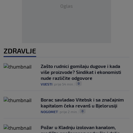
Oglas
ZDRAVLJE
Zašto rudnici gomilaju dugove i kada
više proizvode? Sindikat i ekonomisti
nude različite odgovore
0
VIJESTI
|
prije 54 min.
|
Borac savladao Vitebsk i sa značajnim
kapitalom čeka revanš u Bjelorusiji
0
NOGOMET
|
prije 2 min.
|
Požar u Kladnju izolovan kanalom,