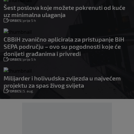
Šest poslova koje možete pokrenuti od kuće
uz minimalna ulaganja
FORBES
|
prije 5 h
CBBiH zvanično aplicirala za pristupanje BiH
SEPA području – ovo su pogodnosti koje će
donijeti građanima i privredi
FORBES
|
prije 5 h
Milijarder i holivudska zvijezda u najvećem
projektu za spas živog svijeta
FORBES
|
5. aug.