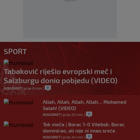
SPORT
Tabaković riješio evropski meč i
Salzburgu donio pobjedu (VIDEO)
0
NOGOMET
|
prije 0 min.
|
Allah, Allah, Allah, Allah… Mohamed
Salah! (VIDEO)
0
NOGOMET
|
prije 20 min.
|
Tok meča | Borac 1-0 Vitebsk: Borac
dominirao, ali nije ni imao sreće
0
NOGOMET
|
prije 34 min.
|