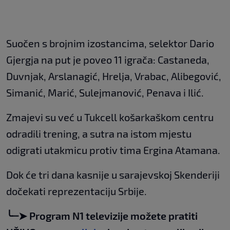
Suočen s brojnim izostancima, selektor Dario
Gjergja na put je poveo 11 igrača: Castaneda,
Duvnjak, Arslanagić, Hrelja, Vrabac, Alibegović,
Simanić, Marić, Sulejmanović, Penava i Ilić.
Zmajevi su već u Tukcell košarkaškom centru
odradili trening, a sutra na istom mjestu
odigrati utakmicu protiv tima Ergina Atamana.
Dok će tri dana kasnije u sarajevskoj Skenderiji
dočekati reprezentaciju Srbije.
╰┈➤ Program N1 televizije možete pratiti