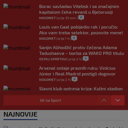
Borac savladao Vitebsk i sa značajnim
kapitalom čeka revanš u Bjelorusiji
0
NOGOMET
|
prije 35 min.
|
Louis van Gaal pobijedio rak i poručio:
Ako vam treba selektor, pozovite mene!
0
NOGOMET
|
prije 1 h
|
Sanjin Alihodžić protiv čečena Adama
Tadushaeva – borba za WAKO PRO titulu
0
OSTALI SPORTOVI
|
prije 2 h
|
Arsenal ostaje praznih ruku: Vinícius
Júnior i Real Madrid postigli dogovor
0
NOGOMET
|
prije 2 h
|
Slavni klub potresa kriza: Kultni stadion
u Italiji bit će prazan na početku sezone,
navijači objavili rat upravi
Idi na Sport
0
NOGOMET
|
prije 3 h
|
NAJNOVIJE
Izvinjenje s elementima prijetnje i
„gomila slabića“ u UEFA-i
0
NOGOMET
|
prije 3 h
|