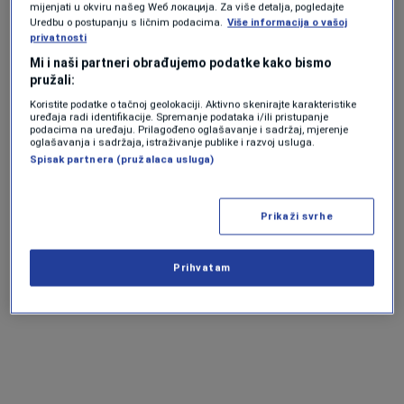
mijenjati u okviru našeg Wеб локација. Za više detalja, pogledajte
Uredbu o postupanju s ličnim podacima.
Više informacija o vašoj
privatnosti
Mi i naši partneri obrađujemo podatke kako bismo
pružali:
Koristite podatke o tačnoj geolokaciji. Aktivno skenirajte karakteristike
uređaja radi identifikacije. Spremanje podataka i/ili pristupanje
podacima na uređaju. Prilagođeno oglašavanje i sadržaj, mjerenje
oglašavanja i sadržaja, istraživanje publike i razvoj usluga.
Spisak partnera (pružalaca usluga)
Prikaži svrhe
Prihvatam