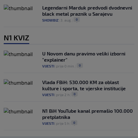
Legendarni Marduk predvodi dvodnevni
black metal praznik u Sarajevu
0
SHOWBIZ
|
3. aug.
|
N1 KVIZ
U Novom danu pravimo veliki izborni
"explainer"
0
VIJESTI
|
prije 0 min.
|
Vlada FBiH: 530.000 KM za oblast
kulture i sporta, te vjerske institucije
0
VIJESTI
|
prije 2 h
|
N1 BiH YouTube kanal premašio 100.000
pretplatnika
0
VIJESTI
|
prije 5 h
|