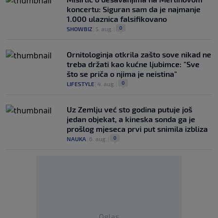
koncertu: Siguran sam da je najmanje
1.000 ulaznica falsifikovano
0
SHOWBIZ
|
5. aug.
|
Ornitologinja otkrila zašto sove nikad ne
treba držati kao kućne ljubimce: "Sve
što se priča o njima je neistina"
0
LIFESTYLE
|
4. aug.
|
Uz Zemlju već sto godina putuje još
jedan objekat, a kineska sonda ga je
prošlog mjeseca prvi put snimila izbliza
0
NAUKA
|
6. aug.
|
Oglas