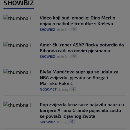
SHOWBIZ
Video koji budi emocije: Dino Merlin
objavio najbolje trenutke s Koševa
0
SHOWBIZ
|
prije 3 h
|
Američki reper A$AP Rocky potvrdio da
Rihanna radi na novim pjesmama
0
SHOWBIZ
|
prije 6 h
|
Bivša Mamićeva supruga se udala za
NBA zvijezdu, pjevala se Rozga i
Marinko Rokvić
0
NOGOMET
|
5. aug.
|
Pop zvijezda kroz suze najavila pauzu u
karijeri: Ariana Grande pojasnila zašto
se povlači iz javnog života
0
SHOWBIZ
|
4. aug.
|