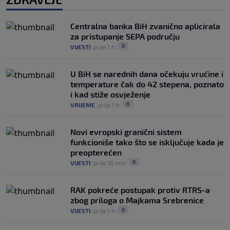
Centralna banka BiH zvanično aplicirala
za pristupanje SEPA području
0
VIJESTI
|
prije 1 h
|
U BiH se narednih dana očekuju vrućine i
temperature čak do 42 stepena, poznato
i kad stiže osvježenje
0
VRIJEME
|
prije 1 h
|
Novi evropski granični sistem
funkcioniše tako što se isključuje kada je
preopterećen
0
VIJESTI
|
prije 55 min
|
RAK pokreće postupak protiv RTRS-a
zbog priloga o Majkama Srebrenice
0
VIJESTI
|
prije 1 h
|