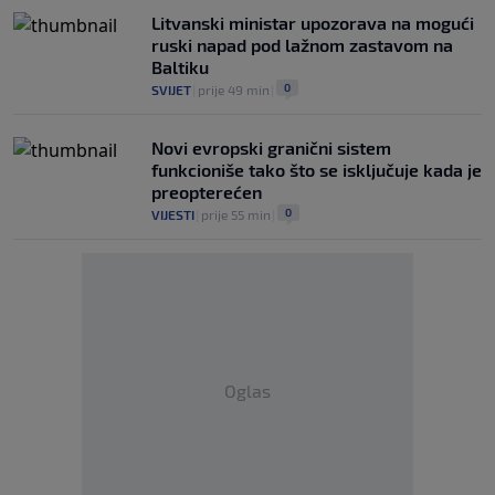
Litvanski ministar upozorava na mogući
ruski napad pod lažnom zastavom na
Baltiku
0
SVIJET
|
prije 49 min
|
Novi evropski granični sistem
funkcioniše tako što se isključuje kada je
preopterećen
0
VIJESTI
|
prije 55 min
|
Oglas