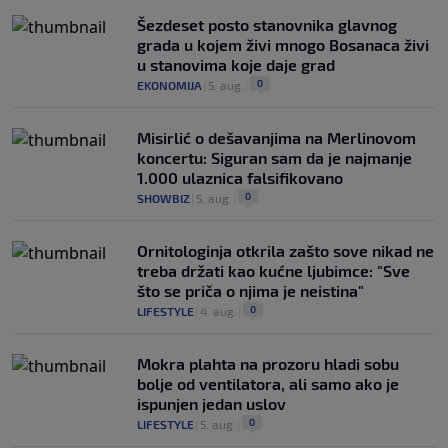
Šezdeset posto stanovnika glavnog
grada u kojem živi mnogo Bosanaca živi
u stanovima koje daje grad
0
EKONOMIJA
|
5. aug.
|
Misirlić o dešavanjima na Merlinovom
koncertu: Siguran sam da je najmanje
1.000 ulaznica falsifikovano
0
SHOWBIZ
|
5. aug.
|
Ornitologinja otkrila zašto sove nikad ne
treba držati kao kućne ljubimce: "Sve
što se priča o njima je neistina"
0
LIFESTYLE
|
4. aug.
|
Mokra plahta na prozoru hladi sobu
bolje od ventilatora, ali samo ako je
ispunjen jedan uslov
0
LIFESTYLE
|
5. aug.
|