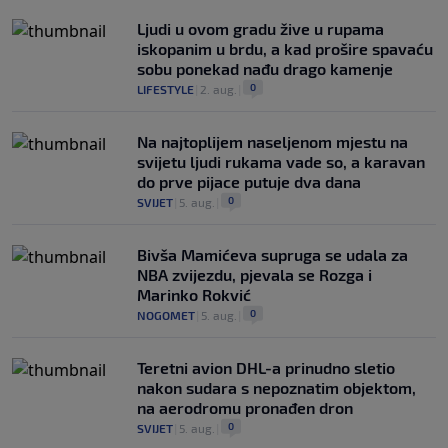
Ljudi u ovom gradu žive u rupama
iskopanim u brdu, a kad prošire spavaću
sobu ponekad nađu drago kamenje
0
LIFESTYLE
|
2. aug.
|
Na najtoplijem naseljenom mjestu na
svijetu ljudi rukama vade so, a karavan
do prve pijace putuje dva dana
0
SVIJET
|
5. aug.
|
Bivša Mamićeva supruga se udala za
NBA zvijezdu, pjevala se Rozga i
Marinko Rokvić
0
NOGOMET
|
5. aug.
|
Teretni avion DHL-a prinudno sletio
nakon sudara s nepoznatim objektom,
na aerodromu pronađen dron
0
SVIJET
|
5. aug.
|