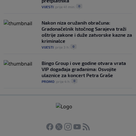
pretplatnika
0
VIJESTI
|
prije 41 min
|
Nakon niza oružanih obračuna:
Gradonačelnik Istočnog Sarajeva traži
oštrije zakone i duže zatvorske kazne za
kriminalce
0
VIJESTI
|
prije 3 h
|
Bingo Group i ove godine otvara vrata
VIP događaja građanima: Osvojite
ulaznice za koncert Petra Graše
0
PROMO
|
prije 4 h
|