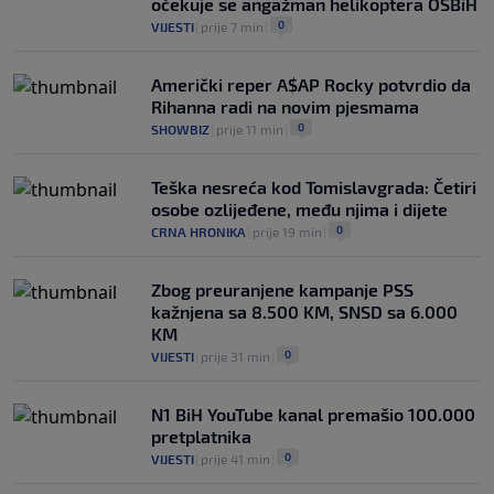
očekuje se angažman helikoptera OSBiH
0
VIJESTI
|
prije 7 min
|
Američki reper A$AP Rocky potvrdio da
Rihanna radi na novim pjesmama
0
SHOWBIZ
|
prije 11 min
|
Teška nesreća kod Tomislavgrada: Četiri
osobe ozlijeđene, među njima i dijete
0
CRNA HRONIKA
|
prije 19 min
|
Zbog preuranjene kampanje PSS
kažnjena sa 8.500 KM, SNSD sa 6.000
KM
0
VIJESTI
|
prije 31 min
|
N1 BiH YouTube kanal premašio 100.000
pretplatnika
0
VIJESTI
|
prije 41 min
|