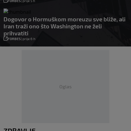
FORBES
|
prije 5 h
Dogovor o Hormuškom moreuzu sve bliže, ali
Iran traži ono što Washington ne želi
prihvatiti
FORBES
|
prije 6 h
Oglas
ZDRAVLJE