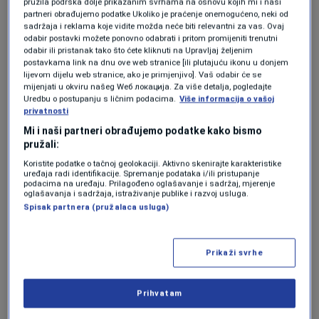
pružila podrška dolje prikazanim svrhama na osnovu kojih mi i naši
ozbiljan korak u tom smjeru.
partneri obrađujemo podatke Ukoliko je praćenje onemogućeno, neki od
sadržaja i reklama koje vidite možda neće biti relevantni za vas. Ovaj
odabir postavki možete ponovno odabrati i pritom promijeniti trenutni
Ukoliko vlasnici klubova daju zeleno svjetlo,
odabir ili pristanak tako što ćete kliknuti na Upravljaj željenim
postavkama link na dnu ove web stranice [ili plutajuću ikonu u donjem
NBA će započeti proces
analize tržišta i
lijevom dijelu web stranice, ako je primjenjivo]. Vaš odabir će se
mijenjati u okviru našeg Wеб локација. Za više detalja, pogledajte
prikupljanja ponuda za nove franšize
.
Uredbu o postupanju s ličnim podacima.
Više informacija o vašoj
privatnosti
Za konačnu odluku potrebna je podrška
Mi i naši partneri obrađujemo podatke kako bismo
pružali:
najmanje
23 od 30 vlasnika klubova
.
Koristite podatke o tačnoj geolokaciji. Aktivno skenirajte karakteristike
uređaja radi identifikacije. Spremanje podataka i/ili pristupanje
Ogroman interes
podacima na uređaju. Prilagođeno oglašavanje i sadržaj, mjerenje
oglašavanja i sadržaja, istraživanje publike i razvoj usluga.
Spisak partnera (pružalaca usluga)
investitora
Prikaži svrhe
Prema procjenama stručnjaka iz sportskog
biznisa, potencijalni investitori mogli bi
Prihvatam
ponuditi između
sedam i deset milijardi dolara