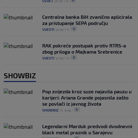
0
SVIJET
|
prije 1 h
|
Centralna banka BiH zvanično aplicirala
za pristupanje SEPA području
0
VIJESTI
|
prije 1 h
|
RAK pokreće postupak protiv RTRS-a
zbog priloga o Majkama Srebrenice
0
VIJESTI
|
prije 1 h
|
SHOWBIZ
Pop zvijezda kroz suze najavila pauzu u
karijeri: Ariana Grande pojasnila zašto
se povlači iz javnog života
0
SHOWBIZ
|
4. aug.
|
Legendarni Marduk predvodi dvodnevni
black metal praznik u Sarajevu