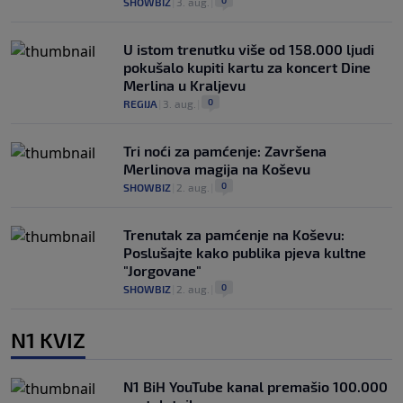
0
SHOWBIZ
|
3. aug.
|
U istom trenutku više od 158.000 ljudi
pokušalo kupiti kartu za koncert Dine
Merlina u Kraljevu
0
REGIJA
|
3. aug.
|
Tri noći za pamćenje: Završena
Merlinova magija na Koševu
0
SHOWBIZ
|
2. aug.
|
Trenutak za pamćenje na Koševu:
Poslušajte kako publika pjeva kultne
"Jorgovane"
0
SHOWBIZ
|
2. aug.
|
N1 KVIZ
N1 BiH YouTube kanal premašio 100.000