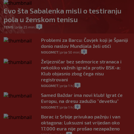
Evo šta Sabalenka misli o testiranju
pola u ženskom tenisu
0
TENIS
|
prije 25 min
|
Problemi za Barcu: Čovjek koji je Španiji
donio naslov Mundijala želi otići
0
NOGOMET
|
prije 50 min
|
Željezničar bez sedmorice stranaca i
nekoliko važnih igrača protiv BSK-a:
Klub objasnio zbog čega nisu
registrovani
0
NOGOMET
|
prije 1 h
|
Samed Baždar ima novi klub! Igrat će
Evropu, na dresu zadužio "devetku"
0
NOGOMET
|
prije 1 h
|
Borac iz Srbije privukao pažnju i van
oktagona: Luksuzni sat vrijedan oko
17.000 eura nije prošao nezapaženo