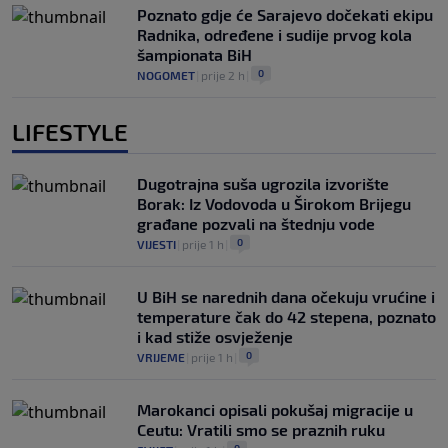
Poznato gdje će Sarajevo dočekati ekipu
Radnika, određene i sudije prvog kola
šampionata BiH
0
NOGOMET
|
prije 2 h
|
LIFESTYLE
Dugotrajna suša ugrozila izvorište
Borak: Iz Vodovoda u Širokom Brijegu
građane pozvali na štednju vode
0
VIJESTI
|
prije 1 h
|
U BiH se narednih dana očekuju vrućine i
temperature čak do 42 stepena, poznato
i kad stiže osvježenje
0
VRIJEME
|
prije 1 h
|
Marokanci opisali pokušaj migracije u
Ceutu: Vratili smo se praznih ruku