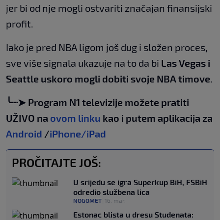
jer bi od nje mogli ostvariti značajan finansijski
profit.
Iako je pred NBA ligom još dug i složen proces,
sve više signala ukazuje na to da bi
Las Vegas i
Seattle uskoro mogli dobiti svoje NBA timove
.
╰┈➤ Program N1 televizije možete pratiti
UŽIVO na
ovom linku
kao i putem aplikacija za
Android
/
iPhone/iPad
PROČITAJTE JOŠ:
U srijedu se igra Superkup BiH, FSBiH
odredio službena lica
NOGOMET
|
16. mar.
Estonac blista u dresu Studenata: