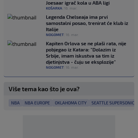
Joesaar igrač kola u ABA ligi
KOŠARKA
|
16. mar.
Legenda Chelseaja ima prvi
samostalni posao, trenirat će klub iz
Italije
NOGOMET
|
16. mar.
Kapiten Orlova se ne plaši rata, nije
pobjegao iz Katara: "Dolazim iz
Srbije, imam iskustva sa tim iz
djetinjstva - čuju se eksplozije"
NOGOMET
|
16. mar.
Više tema kao što je ova?
NBA
NBA EUROPE
OKLAHOMA CITY
SEATTLE SUPERSONICS