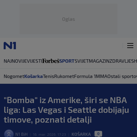
Oglas
NAJNOVIJE
VIJESTI
SPORT
SVIJET
MAGAZIN
ZDRAVLJE
S
Nogomet
Košarka
Tenis
Rukomet
Formula 1
MMA
Ostali sporto
"Bomba" iz Amerike, širi se NBA
liga: Las Vegas i Seattle dobijaju
timove, poznati detalji
0
N1 BiH
KOŠARKA
|
16. mar. 2026. 17:23
|
|