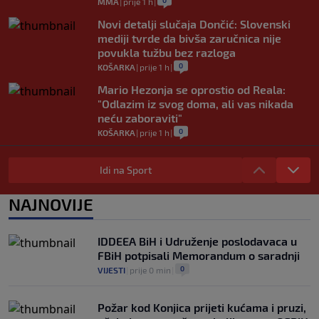
0
MMA
|
prije 1 h
|
Novi detalji slučaja Dončić: Slovenski
mediji tvrde da bivša zaručnica nije
povukla tužbu bez razloga
0
KOŠARKA
|
prije 1 h
|
Mario Hezonja se oprostio od Reala:
"Odlazim iz svog doma, ali vas nikada
neću zaboraviti"
0
KOŠARKA
|
prije 1 h
|
Pjanić otkrio da je Alajbegović imao
bogatije ponude: "Ipak, Juve je uvijek
Idi na Sport
Juve"
0
NOGOMET
|
prije 2 h
|
NAJNOVIJE
Poznato gdje će Sarajevo dočekati ekipu
Radnika, određene i sudije prvog kola
IDDEEA BiH i Udruženje poslodavaca u
šampionata BiH
FBiH potpisali Memorandum o saradnji
0
NOGOMET
|
prije 2 h
|
0
VIJESTI
|
prije 0 min
|
Požar kod Konjica prijeti kućama i pruzi,