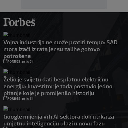
Vojna industrija ne može pratiti tempo: SAD
mora izaći iz rata jer su zalihe gotovo
potrošene
FORBES
|
prije 5 h
Želio je svijetu dati besplatnu električnu
energiju: Investitor je tada postavio jedno
pitanje koje je promijenilo historiju
FORBES
|
prije 5 h
Google mijenja vrh AI sektora dok utrka za
umjetnu inteligenciju ulazi u novu fazu