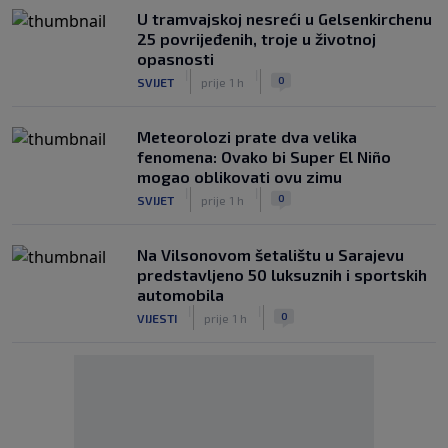
U tramvajskoj nesreći u Gelsenkirchenu
25 povrijeđenih, troje u životnoj
opasnosti
|
|
0
SVIJET
prije 1 h
Meteorolozi prate dva velika
fenomena: Ovako bi Super El Niño
mogao oblikovati ovu zimu
|
|
0
SVIJET
prije 1 h
Na Vilsonovom šetalištu u Sarajevu
predstavljeno 50 luksuznih i sportskih
automobila
|
|
0
VIJESTI
prije 1 h