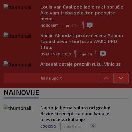
Louis van Gaal pobijedio rak i poručio:
Ako vam treba selektor, pozovite
mene!
|
|
0
NOGOMET
prije 1 h
Sanjin Alihodžić protiv čečena Adama
Tadushaeva – borba za WAKO PRO
titulu
|
|
0
OSTALI SPORTOVI
prije 2 h
Arsenal ostaje praznih ruku: Vinícius
Júnior i Real Madrid postigli dogovor
|
|
0
NOGOMET
prije 2 h
Idi na Sport
Slavni klub potresa kriza: Kultni
NAJNOVIJE
stadion u Italiji bit će prazan na
početku sezone, navijači objavili rat
upravi
Najbolja ljetna salata od graha:
|
|
0
NOGOMET
prije 3 h
Brzinski recept za dane kada je
prevruće za kuhanje
Izvinjenje s elementima prijetnje i
|
|
0
COOKING
prije 0 min.
„gomila slabića“ u UEFA-i
|
|