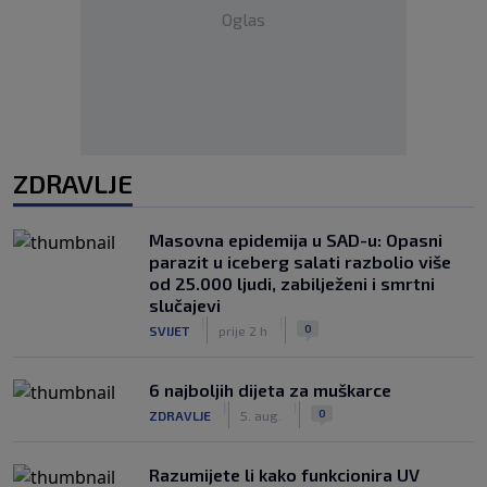
Oglas
ZDRAVLJE
Masovna epidemija u SAD-u: Opasni
parazit u iceberg salati razbolio više
od 25.000 ljudi, zabilježeni i smrtni
slučajevi
|
|
0
SVIJET
prije 2 h
6 najboljih dijeta za muškarce
|
|
0
ZDRAVLJE
5. aug.
Razumijete li kako funkcionira UV