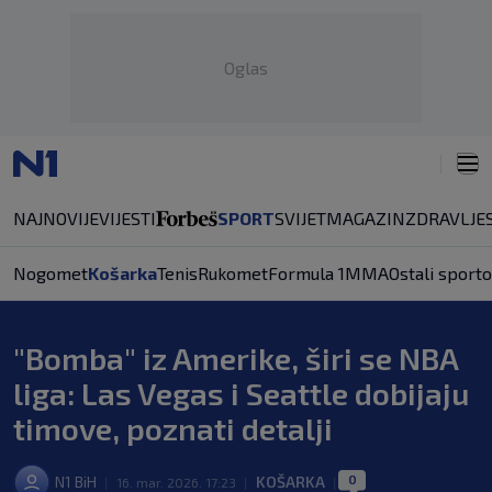
Oglas
NAJNOVIJE
VIJESTI
SPORT
SVIJET
MAGAZIN
ZDRAVLJE
Nogomet
Košarka
Tenis
Rukomet
Formula 1
MMA
Ostali sporto
"Bomba" iz Amerike, širi se NBA
liga: Las Vegas i Seattle dobijaju
timove, poznati detalji
0
N1 BiH
KOŠARKA
|
16. mar. 2026. 17:23
|
|