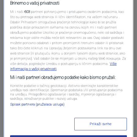
Brinemo o vašoj privatnosti
Mi i naši
603
partneri pohranjujemo i pristupamo osobnim podacima, kao
što su pretraga web stranica ili lični identifikatori, na vašem računaru .
Odabir Prihvatam omogućava praćenje tehnologije kako bi se pružila
podrška dolje prikazanim svrhama na osnovu kojih mi i naši partneri
Oglas
obrađujemo podatke Ukoliko je praćenje onemogućeno, neki od sadržaja i
reklama koje vidite možda neće biti relevantni za vas. Ovaj odabir postavki
možete ponovno odabrati i pritom promijeniti trenutni odabir ili pristanak
tako što ćete kliknuti na Upravljaj željenim postavkama link na dnu ove
web stranice [ili plutajuću ikonu u donjem lijevom dijelu web stranice, ako
je primjenjivo]. Vaš odabir će se mijenjati u okviru našeg Wеб локација. Za
više detalja, pogledajte Uredbu o postupanju s ličnim podacima.
Više
informacija o vašoj privatnosti
Mi i naši partneri obrađujemo podatke kako bismo pružali:
Koristite podatke o tačnoj geolokaciji. Aktivno skenirajte karakteristike
uređaja radi identifikacije. Spremanje podataka i/ili pristupanje podacima
na uređaju. Prilagođeno oglašavanje i sadržaj, mjerenje oglašavanja i
sadržaja, istraživanje publike i razvoj usluga.
Spisak partnera (pružalaca usluga)
Oglas
Prikaži svrhe