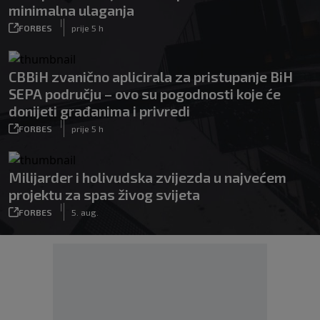
minimalna ulaganja
|
FORBES
prije 5 h
CBBiH zvanično aplicirala za pristupanje BiH
SEPA području – ovo su pogodnosti koje će
donijeti građanima i privredi
|
FORBES
prije 5 h
Milijarder i holivudska zvijezda u najvećem
projektu za spas živog svijeta
|
FORBES
5. aug.