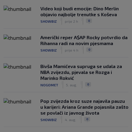
Video koji budi emocije: Dino Merlin
objavio najbolje trenutke s Koševa
|
|
0
SHOWBIZ
prije 2 h
Američki reper A$AP Rocky potvrdio da
Rihanna radi na novim pjesmama
|
|
0
SHOWBIZ
prije 4 h
Bivša Mamićeva supruga se udala za
NBA zvijezdu, pjevala se Rozga i
Marinko Rokvić
|
|
0
NOGOMET
5. aug.
Pop zvijezda kroz suze najavila pauzu
u karijeri: Ariana Grande pojasnila zašto
se povlači iz javnog života
|
|
0
SHOWBIZ
4. aug.