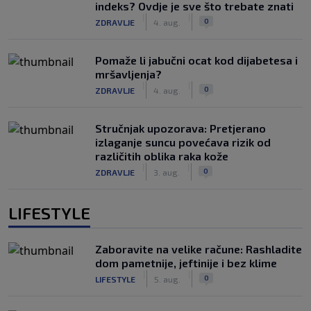
indeks? Ovdje je sve što trebate znati
|
|
0
ZDRAVLJE
4. aug.
Pomaže li jabučni ocat kod dijabetesa i
mršavljenja?
|
|
0
ZDRAVLJE
4. aug.
Stručnjak upozorava: Pretjerano
izlaganje suncu povećava rizik od
različitih oblika raka kože
|
|
0
ZDRAVLJE
3. aug.
LIFESTYLE
Zaboravite na velike račune: Rashladite
dom pametnije, jeftinije i bez klime
|
|
0
LIFESTYLE
5. aug.