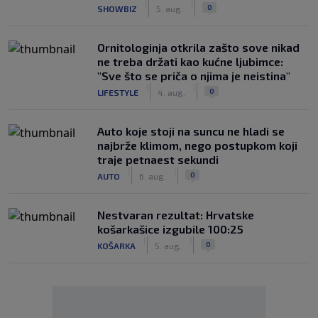
|
|
0
SHOWBIZ
5. aug.
Ornitologinja otkrila zašto sove nikad
ne treba držati kao kućne ljubimce:
"Sve što se priča o njima je neistina"
|
|
0
LIFESTYLE
4. aug.
Auto koje stoji na suncu ne hladi se
najbrže klimom, nego postupkom koji
traje petnaest sekundi
|
|
0
AUTO
6. aug.
Nestvaran rezultat: Hrvatske
košarkašice izgubile 100:25
|
|
0
KOŠARKA
5. aug.