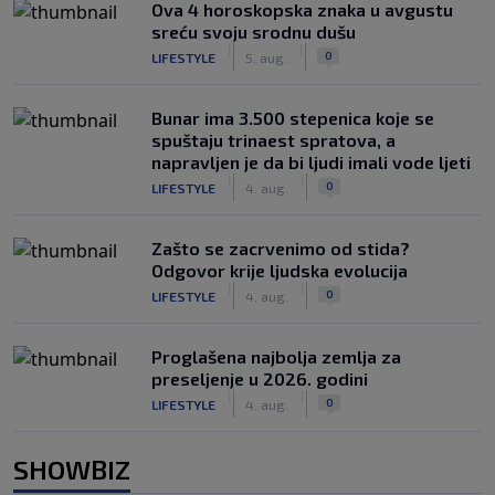
Ova 4 horoskopska znaka u avgustu
sreću svoju srodnu dušu
|
|
0
LIFESTYLE
5. aug.
Bunar imа 3.500 stepenica koje se
spuštaju trinaest spratova, a
napravljen je da bi ljudi imali vode ljeti
|
|
0
LIFESTYLE
4. aug.
Zašto se zacrvenimo od stida?
Odgovor krije ljudska evolucija
|
|
0
LIFESTYLE
4. aug.
Proglašena najbolja zemlja za
preseljenje u 2026. godini
|
|
0
LIFESTYLE
4. aug.
SHOWBIZ