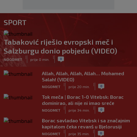
SPORT
Tabaković riješio evropski meč i
Salzburgu donio pobjedu (VIDEO)
|
|
0
NOGOMET
prije 0 min.
Allah, Allah, Allah, Allah… Mohamed
Salah! (VIDEO)
|
|
0
NOGOMET
prije 20 min.
Tok meča | Borac 1-0 Vitebsk: Borac
dominirao, ali nije ni imao sreće
|
|
0
NOGOMET
prije 34 min.
Borac savladao Vitebsk i sa značajnim
kapitalom čeka revanš u Bjelorusiji
|
|
0
NOGOMET
prije 35 min.