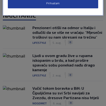
Prihvatam
NAJČITANIJE
Penzioneri otišli na odmor u Italiju i
odlučili da se više ne vraćaju: "Mjesečni
troškovi su nam skresani na trećinu"
|
|
0
LIFESTYLE
5. aug.
Ljudi u ovom gradu žive u rupama
iskopanim u brdu, a kad prošire
spavaću sobu ponekad nađu drago
kamenje
|
|
0
LIFESTYLE
2. aug.
Vučić tokom boravka u BiH: U
Čipuljićima su svi Srbi navijali za
Zvezdu, dresove Partizana nisu htjeli
|
|
0
NOGOMET
6. aug.