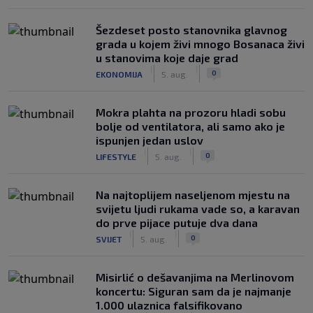
Šezdeset posto stanovnika glavnog
grada u kojem živi mnogo Bosanaca živi
u stanovima koje daje grad
|
|
0
EKONOMIJA
5. aug.
Mokra plahta na prozoru hladi sobu
bolje od ventilatora, ali samo ako je
ispunjen jedan uslov
|
|
0
LIFESTYLE
5. aug.
Na najtoplijem naseljenom mjestu na
svijetu ljudi rukama vade so, a karavan
do prve pijace putuje dva dana
|
|
0
SVIJET
5. aug.
Misirlić o dešavanjima na Merlinovom
koncertu: Siguran sam da je najmanje
1.000 ulaznica falsifikovano