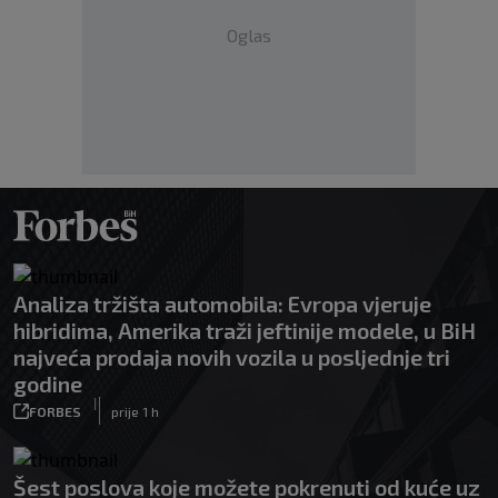
Oglas
Analiza tržišta automobila: Evropa vjeruje
hibridima, Amerika traži jeftinije modele, u BiH
najveća prodaja novih vozila u posljednje tri
godine
|
FORBES
prije 1 h
Šest poslova koje možete pokrenuti od kuće uz