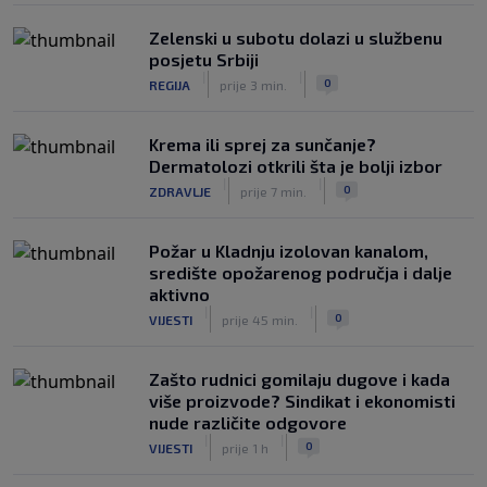
0
NOGOMET
prije 3 h
Zelenski u subotu dolazi u službenu
posjetu Srbiji
|
|
0
REGIJA
prije 3 min.
Krema ili sprej za sunčanje?
Dermatolozi otkrili šta je bolji izbor
|
|
0
ZDRAVLJE
prije 7 min.
Požar u Kladnju izolovan kanalom,
središte opožarenog područja i dalje
aktivno
|
|
0
VIJESTI
prije 45 min.
Zašto rudnici gomilaju dugove i kada
više proizvode? Sindikat i ekonomisti
nude različite odgovore
|
|
0
VIJESTI
prije 1 h