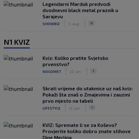
Legendarni Marduk predvodi
dvodnevni black metal praznik u
Sarajevu
|
|
0
SHOWBIZ
3. aug.
N1 KVIZ
Kviz: Koliko pratite Svjetsko
prvenstvo?
|
|
1
NOGOMET
22. jun.
Skrati vrijeme do utakmice uz naš kviz:
Pokaži šta znaš o Zmajevima i zauzmi
prvo mjesto na tabeli
|
|
1
LIFESTYLE
12. jun.
KVIZ: Spremate li se za Koševo?
Provjerite koliko dobro znate stihove
Dine Merlina