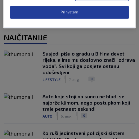
Prihvatam
NAJČITANIJE
Susjedi pišu o gradu u BiH na devet
rijeka, a ime mu doslovno znači "zdrava
voda": Svi koji ga posjete ostanu
oduševljeni
|
|
0
LIFESTYLE
7. aug.
Auto koje stoji na suncu ne hladi se
najbrže klimom, nego postupkom koji
traje petnaest sekundi
|
|
0
AUTO
6. aug.
Ko ruši jedinstveni policijski sistem