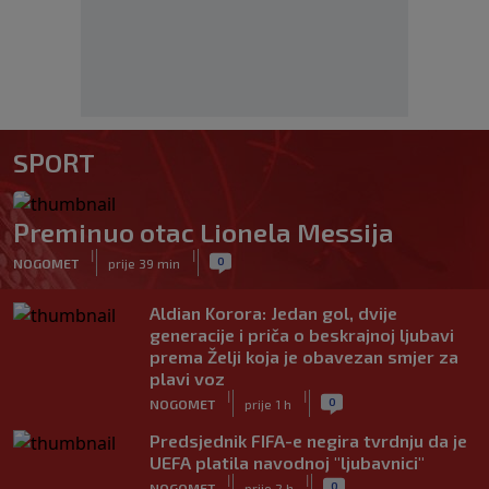
SPORT
Preminuo otac Lionela Messija
|
|
0
NOGOMET
prije 39 min
Aldian Korora: Jedan gol, dvije
generacije i priča o beskrajnoj ljubavi
prema Želji koja je obavezan smjer za
plavi voz
|
|
0
NOGOMET
prije 1 h
Predsjednik FIFA-e negira tvrdnju da je
UEFA platila navodnoj "ljubavnici"
|
|
0
NOGOMET
prije 2 h