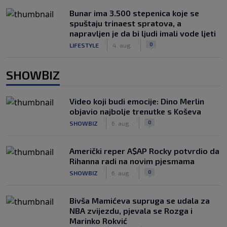
Bunar imа 3.500 stepenica koje se
spuštaju trinaest spratova, a
napravljen je da bi ljudi imali vode ljeti
|
|
0
LIFESTYLE
4. aug.
SHOWBIZ
Video koji budi emocije: Dino Merlin
objavio najbolje trenutke s Koševa
|
|
0
SHOWBIZ
6. aug.
Američki reper A$AP Rocky potvrdio da
Rihanna radi na novim pjesmama
|
|
0
SHOWBIZ
6. aug.
Bivša Mamićeva supruga se udala za
NBA zvijezdu, pjevala se Rozga i
Marinko Rokvić