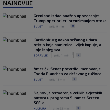
NAJNOVIJE
viralna
|
|
0
NOGOMET
7. aug.
Grenland izdao snažno upozorenje:
Neočekivan transfer na pomolu:
Trump opet prijeti preuzimanjem otoka
Monaco se uključio u utrku za Lukakua
|
|
|
|
0
SVIJET
prije 9 min
0
NOGOMET
7. aug.
Kardiohirurg nakon srčanog udara
otkrio koje namirnice uvijek kupuje, a
koje izbjegava
|
|
0
ZDRAVLJE
prije 11 min
Američki Senat potvrdio imenovanje
Todda Blanchea za državnog tužioca
|
|
0
SVIJET
prije 13 min
Najnovija ostvarenja velikih svjetskih
autora u programu Summer Screen
SFF-a
|
|
0
KULTURA
prije 25 min