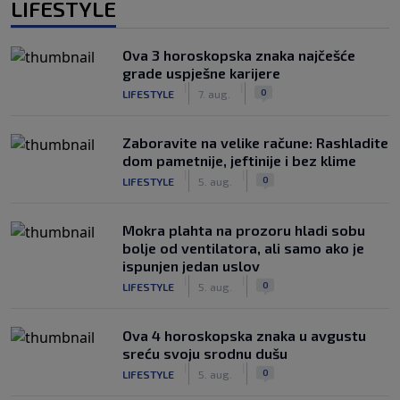
LIFESTYLE
Ova 3 horoskopska znaka najčešće
grade uspješne karijere
|
|
0
LIFESTYLE
7. aug.
Zaboravite na velike račune: Rashladite
dom pametnije, jeftinije i bez klime
|
|
0
LIFESTYLE
5. aug.
Mokra plahta na prozoru hladi sobu
bolje od ventilatora, ali samo ako je
ispunjen jedan uslov
|
|
0
LIFESTYLE
5. aug.
Ova 4 horoskopska znaka u avgustu
sreću svoju srodnu dušu
|
|
0
LIFESTYLE
5. aug.