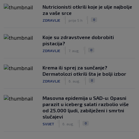
Nutricionisti otkrili koje je ulje najbolje
za vaše srce
|
|
0
ZDRAVLJE
prije 5 h
Koje su zdravstvene dobrobiti
pistacija?
|
|
0
ZDRAVLJE
7. aug.
Krema ili sprej za sunčanje?
Dermatolozi otkrili šta je bolji izbor
|
|
0
ZDRAVLJE
6. aug.
Masovna epidemija u SAD-u: Opasni
parazit u iceberg salati razbolio više
od 25.000 ljudi, zabilježeni i smrtni
slučajevi
|
|
0
SVIJET
6. aug.