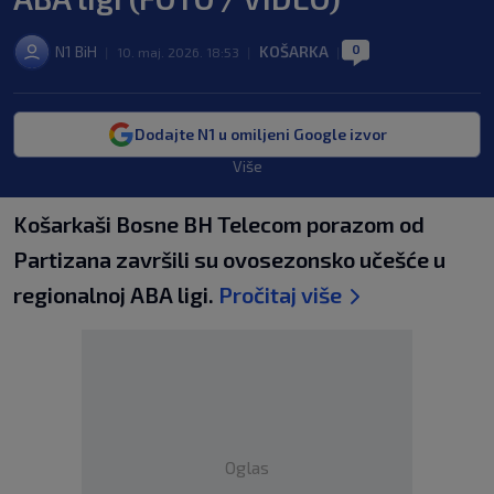
0
N1 BiH
KOŠARKA
|
10. maj. 2026. 18:53
|
|
Dodajte N1 u omiljeni Google izvor
Više
Košarkaši Bosne BH Telecom porazom od
Partizana završili su ovosezonsko učešće u
regionalnoj ABA ligi.
Pročitaj više
Oglas