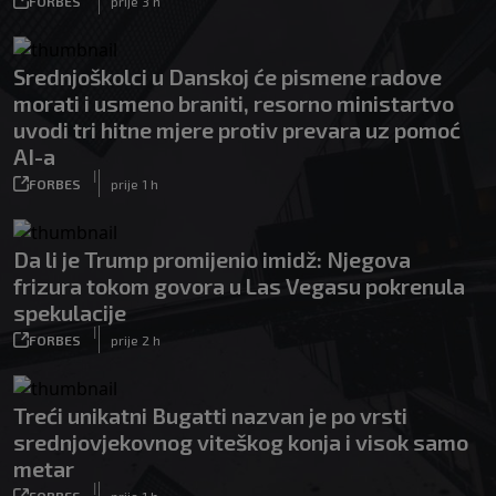
FORBES
prije 3 h
Srednjoškolci u Danskoj će pismene radove
morati i usmeno braniti, resorno ministartvo
uvodi tri hitne mjere protiv prevara uz pomoć
AI-a
|
FORBES
prije 1 h
Da li je Trump promijenio imidž: Njegova
frizura tokom govora u Las Vegasu pokrenula
spekulacije
|
FORBES
prije 2 h
Treći unikatni Bugatti nazvan je po vrsti
srednjovjekovnog viteškog konja i visok samo
metar
|
FORBES
prije 1 h