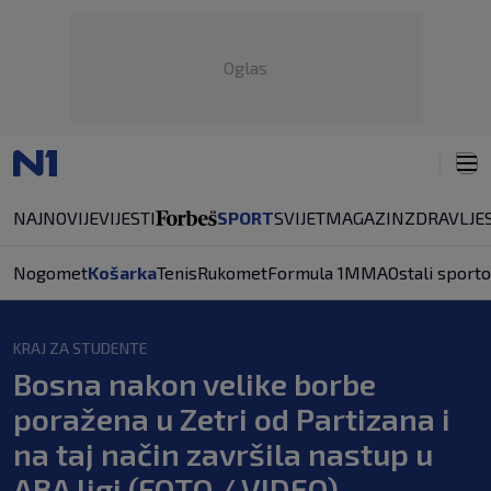
Oglas
NAJNOVIJE
VIJESTI
SPORT
SVIJET
MAGAZIN
ZDRAVLJE
Nogomet
Košarka
Tenis
Rukomet
Formula 1
MMA
Ostali sporto
KRAJ ZA STUDENTE
Bosna nakon velike borbe
poražena u Zetri od Partizana i
na taj način završila nastup u
ABA ligi (FOTO / VIDEO)