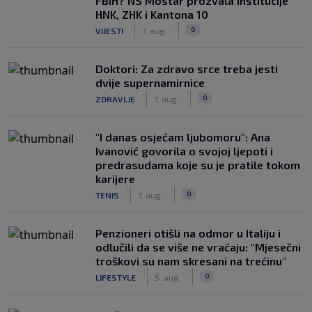
FBiH? NS Mostar prozvala institucije
HNK, ZHK i Kantona 10
|
|
0
VIJESTI
7. aug.
Doktori: Za zdravo srce treba jesti
dvije supernamirnice
|
|
0
ZDRAVLJE
7. aug.
"I danas osjećam ljubomoru": Ana
Ivanović govorila o svojoj ljepoti i
predrasudama koje su je pratile tokom
karijere
|
|
0
TENIS
7. aug.
Penzioneri otišli na odmor u Italiju i
odlučili da se više ne vraćaju: "Mjesečni
troškovi su nam skresani na trećinu"
|
|
0
LIFESTYLE
5. aug.