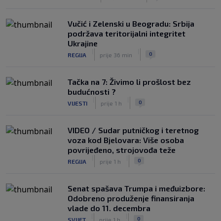
Vučić i Zelenski u Beogradu: Srbija
podržava teritorijalni integritet
Ukrajine
|
|
0
REGIJA
prije 36 min
Tačka na 7: Živimo li prošlost bez
budućnosti ?
|
|
0
VIJESTI
prije 1 h
VIDEO / Sudar putničkog i teretnog
voza kod Bjelovara: Više osoba
povrijeđeno, strojovođa teže
|
|
0
REGIJA
prije 1 h
Senat spašava Trumpa i međuizbore:
Odobreno produženje finansiranja
vlade do 11. decembra
|
|
0
SVIJET
prije 1 h