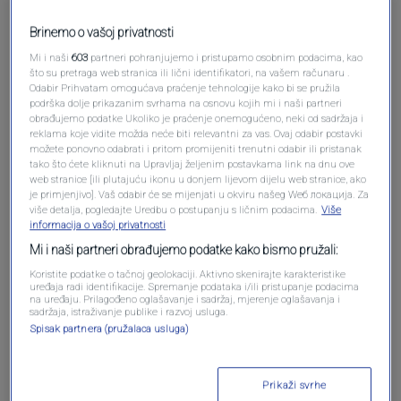
Brinemo o vašoj privatnosti
Mi i naši
603
partneri pohranjujemo i pristupamo osobnim podacima, kao
što su pretraga web stranica ili lični identifikatori, na vašem računaru .
Odabir Prihvatam omogućava praćenje tehnologije kako bi se pružila
podrška dolje prikazanim svrhama na osnovu kojih mi i naši partneri
obrađujemo podatke Ukoliko je praćenje onemogućeno, neki od sadržaja i
reklama koje vidite možda neće biti relevantni za vas. Ovaj odabir postavki
Oglas
možete ponovno odabrati i pritom promijeniti trenutni odabir ili pristanak
tako što ćete kliknuti na Upravljaj željenim postavkama link na dnu ove
web stranice [ili plutajuću ikonu u donjem lijevom dijelu web stranice, ako
je primjenjivo]. Vaš odabir će se mijenjati u okviru našeg Wеб локација. Za
više detalja, pogledajte Uredbu o postupanju s ličnim podacima.
Više
informacija o vašoj privatnosti
Mi i naši partneri obrađujemo podatke kako bismo pružali:
Koristite podatke o tačnoj geolokaciji. Aktivno skenirajte karakteristike
uređaja radi identifikacije. Spremanje podataka i/ili pristupanje podacima
na uređaju. Prilagođeno oglašavanje i sadržaj, mjerenje oglašavanja i
sadržaja, istraživanje publike i razvoj usluga.
Spisak partnera (pružalaca usluga)
Oglas
Prikaži svrhe