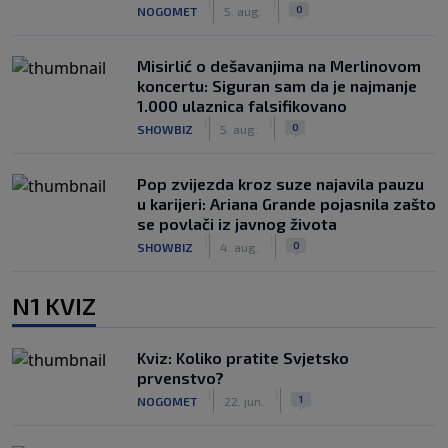
|
|
0
NOGOMET
5. aug.
Misirlić o dešavanjima na Merlinovom
koncertu: Siguran sam da je najmanje
1.000 ulaznica falsifikovano
|
|
0
SHOWBIZ
5. aug.
Pop zvijezda kroz suze najavila pauzu
u karijeri: Ariana Grande pojasnila zašto
se povlači iz javnog života
|
|
0
SHOWBIZ
4. aug.
N1 KVIZ
Kviz: Koliko pratite Svjetsko
prvenstvo?
|
|
1
NOGOMET
22. jun.