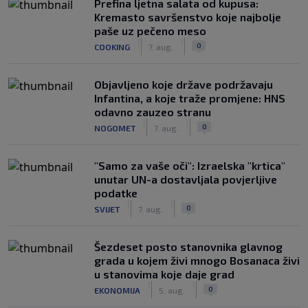
Prefina ljetna salata od kupusa:
Kremasto savršenstvo koje najbolje
paše uz pečeno meso
|
|
0
COOKING
7. aug.
Objavljeno koje države podržavaju
Infantina, a koje traže promjene: HNS
odavno zauzeo stranu
|
|
0
NOGOMET
7. aug.
"Samo za vaše oči": Izraelska "krtica"
unutar UN-a dostavljala povjerljive
podatke
|
|
0
SVIJET
7. aug.
Šezdeset posto stanovnika glavnog
grada u kojem živi mnogo Bosanaca živi
u stanovima koje daje grad
|
|
0
EKONOMIJA
5. aug.