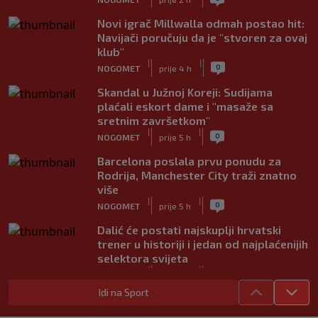
Novi igrač Millwalla odmah postao hit:
Navijači poručuju da je "stvoren za ovaj
klub"
|
|
0
NOGOMET
prije 4 h
Skandal u Južnoj Koreji: Sudijama
plaćali eskort dame i "masaže sa
sretnim završetkom"
|
|
0
NOGOMET
prije 5 h
Barcelona poslala prvu ponudu za
Rodrija, Manchester City traži znatno
više
|
|
0
NOGOMET
prije 5 h
Dalić će postati najskuplji hrvatski
trener u historiji i jedan od najplaćenijih
selektora svijeta
|
|
0
NOGOMET
prije 6 h
Idi na Sport
Otkriveno ko je bio Georginina prva
ljubav: Njihova priča ponovo postala