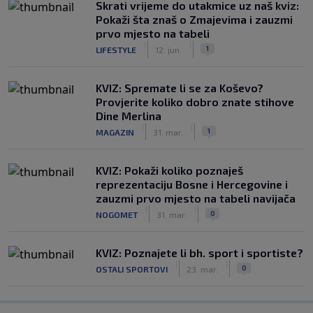
Skrati vrijeme do utakmice uz naš kviz:
Pokaži šta znaš o Zmajevima i zauzmi
prvo mjesto na tabeli
|
|
1
LIFESTYLE
12. jun.
KVIZ: Spremate li se za Koševo?
Provjerite koliko dobro znate stihove
Dine Merlina
|
|
1
MAGAZIN
31. mar.
KVIZ: Pokaži koliko poznaješ
reprezentaciju Bosne i Hercegovine i
zauzmi prvo mjesto na tabeli navijača
|
|
0
NOGOMET
31. mar.
KVIZ: Poznajete li bh. sport i sportiste?
|
|
0
OSTALI SPORTOVI
23. mar.