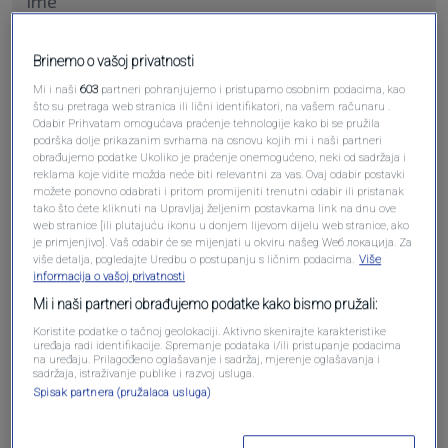
Brinemo o vašoj privatnosti
Pošalji komentar
Mi i naši
603
partneri pohranjujemo i pristupamo osobnim podacima, kao
što su pretraga web stranica ili lični identifikatori, na vašem računaru .
Odabir Prihvatam omogućava praćenje tehnologije kako bi se pružila
podrška dolje prikazanim svrhama na osnovu kojih mi i naši partneri
obrađujemo podatke Ukoliko je praćenje onemogućeno, neki od sadržaja i
reklama koje vidite možda neće biti relevantni za vas. Ovaj odabir postavki
možete ponovno odabrati i pritom promijeniti trenutni odabir ili pristanak
tako što ćete kliknuti na Upravljaj željenim postavkama link na dnu ove
web stranice [ili plutajuću ikonu u donjem lijevom dijelu web stranice, ako
je primjenjivo]. Vaš odabir će se mijenjati u okviru našeg Wеб локација. Za
više detalja, pogledajte Uredbu o postupanju s ličnim podacima.
Više
informacija o vašoj privatnosti
Oglas
Mi i naši partneri obrađujemo podatke kako bismo pružali:
Koristite podatke o tačnoj geolokaciji. Aktivno skenirajte karakteristike
uređaja radi identifikacije. Spremanje podataka i/ili pristupanje podacima
na uređaju. Prilagođeno oglašavanje i sadržaj, mjerenje oglašavanja i
sadržaja, istraživanje publike i razvoj usluga.
Spisak partnera (pružalaca usluga)