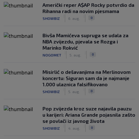
Američki reper A$AP Rocky potvrdio da
Rihanna radi na novim pjesmama
|
|
0
SHOWBIZ
6. aug.
Bivša Mamićeva supruga se udala za
NBA zvijezdu, pjevala se Rozga i
Marinko Rokvić
|
|
0
NOGOMET
5. aug.
Misirlić o dešavanjima na Merlinovom
koncertu: Siguran sam da je najmanje
1.000 ulaznica falsifikovano
|
|
0
SHOWBIZ
5. aug.
Pop zvijezda kroz suze najavila pauzu
u karijeri: Ariana Grande pojasnila zašto
se povlači iz javnog života
|
|
0
SHOWBIZ
4. aug.