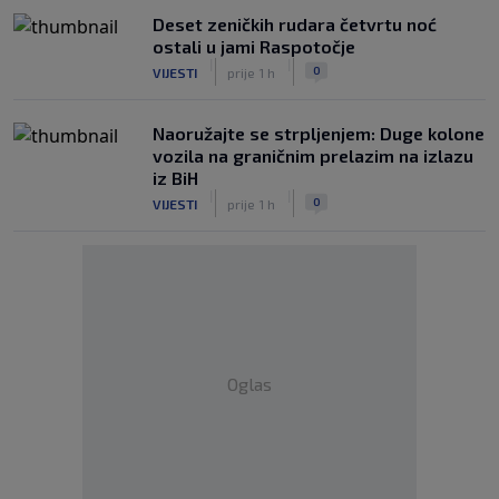
Deset zeničkih rudara četvrtu noć
ostali u jami Raspotočje
|
|
0
VIJESTI
prije 1 h
Naoružajte se strpljenjem: Duge kolone
vozila na graničnim prelazim na izlazu
iz BiH
|
|
0
VIJESTI
prije 1 h
Oglas