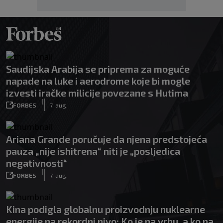
Saudijska Arabija se priprema za moguće
napade na luke i aerodrome koje bi mogle
izvesti iračke milicije povezane s Hutima
|
FORBES
7. aug.
Ariana Grande poručuje da njena predstojeća
pauza „nije ishitrena“ niti je „posljedica
negativnosti“
|
FORBES
7. aug.
Kina podigla globalnu proizvodnju nuklearne
energije na rekordni nivo: Ko je na vrhu, a ko na