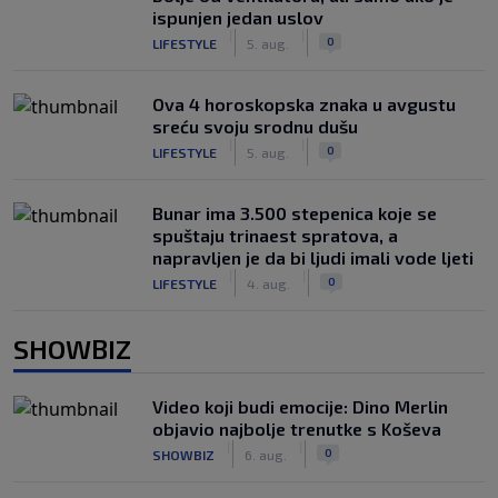
ispunjen jedan uslov
|
|
0
LIFESTYLE
5. aug.
Ova 4 horoskopska znaka u avgustu
sreću svoju srodnu dušu
|
|
0
LIFESTYLE
5. aug.
Bunar imа 3.500 stepenica koje se
spuštaju trinaest spratova, a
napravljen je da bi ljudi imali vode ljeti
|
|
0
LIFESTYLE
4. aug.
SHOWBIZ
Video koji budi emocije: Dino Merlin
objavio najbolje trenutke s Koševa
|
|
0
SHOWBIZ
6. aug.