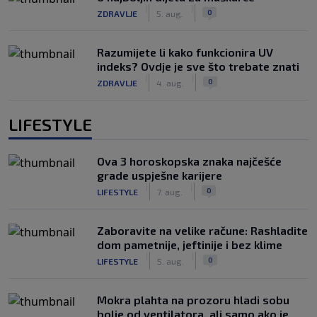
|
|
0
ZDRAVLJE
5. aug.
Razumijete li kako funkcionira UV
indeks? Ovdje je sve što trebate znati
|
|
0
ZDRAVLJE
4. aug.
LIFESTYLE
Ova 3 horoskopska znaka najčešće
grade uspješne karijere
|
|
0
LIFESTYLE
7. aug.
Zaboravite na velike račune: Rashladite
dom pametnije, jeftinije i bez klime
|
|
0
LIFESTYLE
5. aug.
Mokra plahta na prozoru hladi sobu
bolje od ventilatora, ali samo ako je