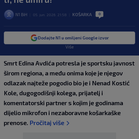
0
N1 BiH
KOŠARKA
|
05. jun. 2026. 21:58
|
|
Dodajte N1 u omiljeni Google izvor
Više
Smrt Edina Avdića potresla je sportsku javnost
širom regiona, a među onima koje je njegov
odlazak najteže pogodio bio je i Nenad Kostić
Kole, dugogodišnji kolega, prijatelj i
komentatorski partner s kojim je godinama
dijelio mikrofon i nezaboravne košarkaške
prenose.
Pročitaj više