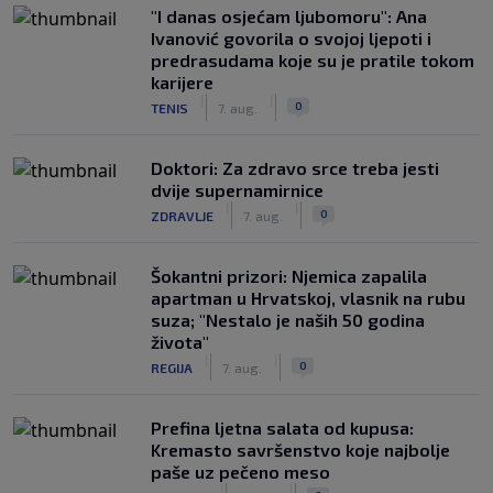
"I danas osjećam ljubomoru": Ana
Ivanović govorila o svojoj ljepoti i
predrasudama koje su je pratile tokom
karijere
|
|
0
TENIS
7. aug.
Doktori: Za zdravo srce treba jesti
dvije supernamirnice
|
|
0
ZDRAVLJE
7. aug.
Šokantni prizori: Njemica zapalila
apartman u Hrvatskoj, vlasnik na rubu
suza; "Nestalo je naših 50 godina
života"
|
|
0
REGIJA
7. aug.
Prefina ljetna salata od kupusa:
Kremasto savršenstvo koje najbolje
paše uz pečeno meso
|
|