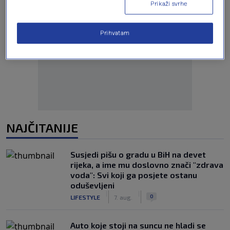
Prikaži svrhe
Prihvatam
Oglas
NAJČITANIJE
Susjedi pišu o gradu u BiH na devet
rijeka, a ime mu doslovno znači "zdrava
voda": Svi koji ga posjete ostanu
oduševljeni
|
|
0
LIFESTYLE
7. aug.
Auto koje stoji na suncu ne hladi se