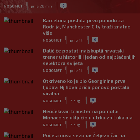
|
|
0
NOGOMET
prije 28 min
Barcelona poslala prvu ponudu za
Rodrija, Manchester City traži znatno
više
|
|
0
NOGOMET
prije 1 h
Dalić će postati najskuplji hrvatski
trener u historiji i jedan od najplaćenijih
selektora svijeta
|
|
0
NOGOMET
prije 1 h
Otkriveno ko je bio Georginina prva
ljubav: Njihova priča ponovo postala
viralna
|
|
0
NOGOMET
7. aug.
Neočekivan transfer na pomolu:
Monaco se uključio u utrku za Lukakua
|
|
0
NOGOMET
7. aug.
Počela nova sezona: Željezničar na