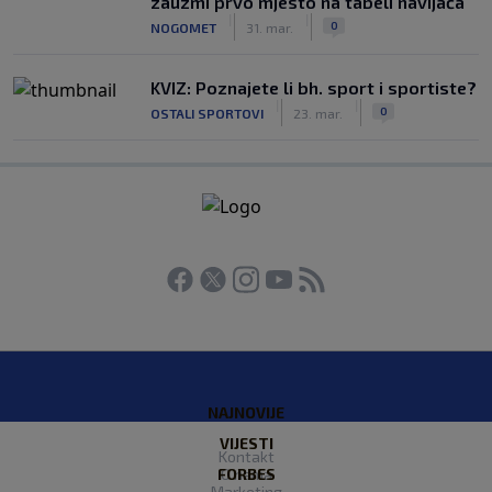
zauzmi prvo mjesto na tabeli navijača
|
|
0
NOGOMET
31. mar.
KVIZ: Poznajete li bh. sport i sportiste?
|
|
0
OSTALI SPORTOVI
23. mar.
NAJNOVIJE
VIJESTI
Kontakt
FORBES
O nama
Marketing