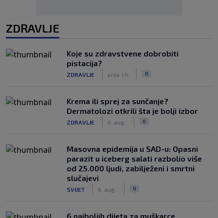
ZDRAVLJE
Koje su zdravstvene dobrobiti
pistacija?
|
|
0
ZDRAVLJE
prije 1 h
Krema ili sprej za sunčanje?
Dermatolozi otkrili šta je bolji izbor
|
|
0
ZDRAVLJE
6. aug.
Masovna epidemija u SAD-u: Opasni
parazit u iceberg salati razbolio više
od 25.000 ljudi, zabilježeni i smrtni
slučajevi
|
|
0
SVIJET
6. aug.
6 najboljih dijeta za muškarce