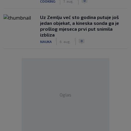
0
COOKING
7. aug.
Uz Zemlju već sto godina putuje još
jedan objekat, a kineska sonda ga je
prošlog mjeseca prvi put snimila
izbliza
|
|
0
NAUKA
6. aug.
Oglas