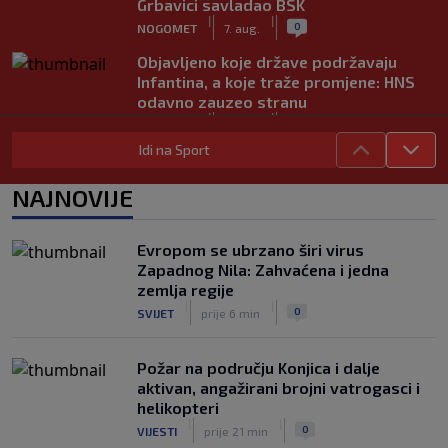
Grbavici savladao BSK
|
|
0
NOGOMET
7. aug.
Objavljeno koje države podržavaju
Infantina, a koje traže promjene: HNS
odavno zauzeo stranu
|
|
0
NOGOMET
7. aug.
Idi na Sport
UEFA pokreće istragu: Je li Infantino
namjeravao prodati prava na Svjetsko
NAJNOVIJE
prvenstvo ispod cijene?
|
|
0
NOGOMET
7. aug.
Evropom se ubrzano širi virus
Francuzi ne podržavaju Infantina, ali ga
Zapadnog Nila: Zahvaćena i jedna
nisu pozvali na ostavku
zemlja regije
|
|
0
NOGOMET
7. aug.
|
|
0
SVIJET
prije 6 min
Požar na području Konjica i dalje
aktivan, angažirani brojni vatrogasci i
helikopteri
|
|
0
VIJESTI
prije 21 min