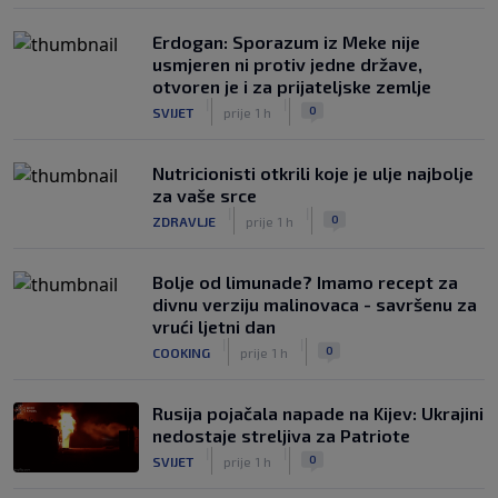
Erdogan: Sporazum iz Meke nije
usmjeren ni protiv jedne države,
otvoren je i za prijateljske zemlje
|
|
0
SVIJET
prije 1 h
Nutricionisti otkrili koje je ulje najbolje
za vaše srce
|
|
0
ZDRAVLJE
prije 1 h
Bolje od limunade? Imamo recept za
divnu verziju malinovaca - savršenu za
vrući ljetni dan
|
|
0
COOKING
prije 1 h
Rusija pojačala napade na Kijev: Ukrajini
nedostaje streljiva za Patriote
|
|
0
SVIJET
prije 1 h