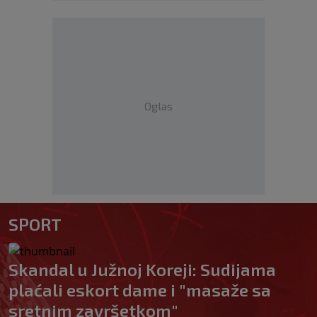
Oglas
SPORT
Skandal u Južnoj Koreji: Sudijama
plaćali eskort dame i "masaže sa
sretnim završetkom"