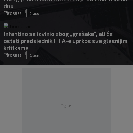
dnu
|
FORBES
7. aug.
Infantino se izvinio zbog „grešaka“, ali će
ostati predsjednik FIFA-e uprkos sve glasnijim
kritikama
|
FORBES
7. aug.
Oglas