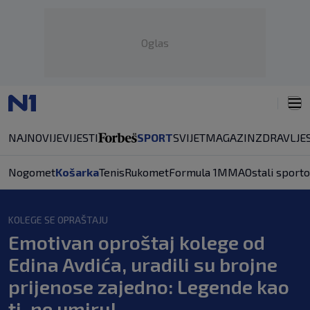
Oglas
NAJNOVIJE
VIJESTI
SPORT
SVIJET
MAGAZIN
ZDRAVLJE
Nogomet
Košarka
Tenis
Rukomet
Formula 1
MMA
Ostali sporto
KOLEGE SE OPRAŠTAJU
Emotivan oproštaj kolege od
Edina Avdića, uradili su brojne
prijenose zajedno: Legende kao
ti, ne umiru!