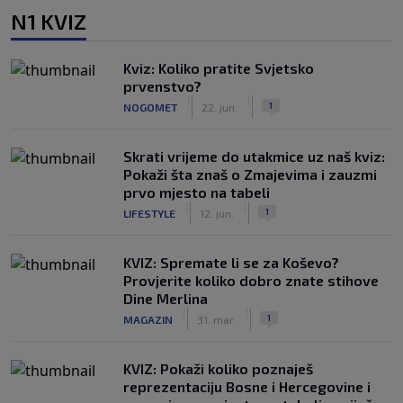
N1 KVIZ
Kviz: Koliko pratite Svjetsko
prvenstvo?
|
|
1
NOGOMET
22. jun.
Skrati vrijeme do utakmice uz naš kviz:
Pokaži šta znaš o Zmajevima i zauzmi
prvo mjesto na tabeli
|
|
1
LIFESTYLE
12. jun.
KVIZ: Spremate li se za Koševo?
Provjerite koliko dobro znate stihove
Dine Merlina
|
|
1
MAGAZIN
31. mar.
KVIZ: Pokaži koliko poznaješ
reprezentaciju Bosne i Hercegovine i