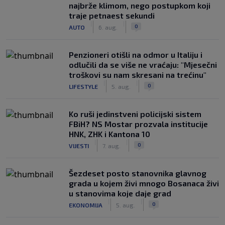
najbrže klimom, nego postupkom koji
traje petnaest sekundi
|
|
0
AUTO
6. aug.
Penzioneri otišli na odmor u Italiju i
odlučili da se više ne vraćaju: "Mjesečni
troškovi su nam skresani na trećinu"
|
|
0
LIFESTYLE
5. aug.
Ko ruši jedinstveni policijski sistem
FBiH? NS Mostar prozvala institucije
HNK, ZHK i Kantona 10
|
|
0
VIJESTI
7. aug.
Šezdeset posto stanovnika glavnog
grada u kojem živi mnogo Bosanaca živi
u stanovima koje daje grad
|
|
0
EKONOMIJA
5. aug.