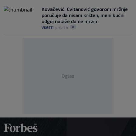
Kovačević: Cvitanović govorom mržnje
poručuje da nisam kršten, meni kućni
odgoj nalaže da ne mrzim
0
VIJESTI
|
prije 1 h
|
Oglas