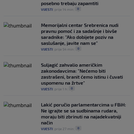
posebno trebaju zapamtiti
0
VIJESTI
|
prije 14 min
|
Memorijalni centar Srebrenica nudi
pravnu pomoć i za sadašnje i bivše
saradnike: "Ako dobijete poziv na
saslušanje, javite nam se"
0
VIJESTI
|
prije 54 min
|
Suljagić zahvalio američkim
zakonodavcima: "Nećemo biti
zastrašeni, branit ćemo istinu i čuvati
uspomenu na žrtve"
0
VIJESTI
|
prije 1 h
|
Lakić poručio parlamentarcima u FBiH:
Ne igrajte se sa sudbinama rudara,
moraju biti zbrinuti na najadekvatniji
način
0
VIJESTI
|
prije 27 min
|