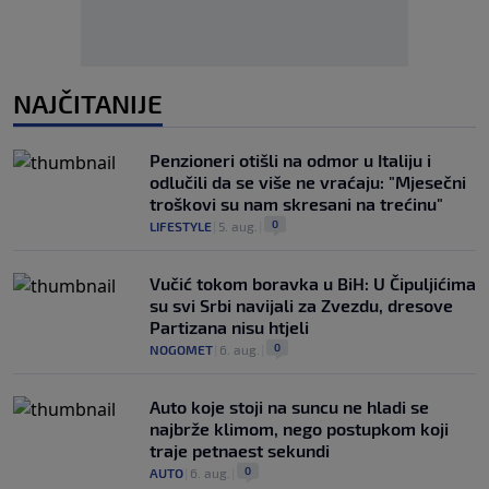
NAJČITANIJE
Penzioneri otišli na odmor u Italiju i
odlučili da se više ne vraćaju: "Mjesečni
troškovi su nam skresani na trećinu"
0
LIFESTYLE
|
5. aug.
|
Vučić tokom boravka u BiH: U Čipuljićima
su svi Srbi navijali za Zvezdu, dresove
Partizana nisu htjeli
0
NOGOMET
|
6. aug.
|
Auto koje stoji na suncu ne hladi se
najbrže klimom, nego postupkom koji
traje petnaest sekundi
0
AUTO
|
6. aug.
|