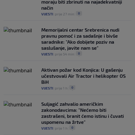
moraju biti zbrinuti na najadekvatniji
način
0
VIJESTI
|
prije 27 min
|
Memorijalni centar Srebrenica nudi
pravnu pomoć i za sadašnje i bivše
saradnike: "Ako dobijete poziv na
saslušanje, javite nam se"
0
VIJESTI
|
prije 54 min
|
Aktivan požar kod Konjica: U gašenju
učestvovali Air Tractor i helikopter OS
BiH
0
VIJESTI
|
prije 1 h
|
Suljagić zahvalio američkim
zakonodavcima: "Nećemo biti
zastrašeni, branit ćemo istinu i čuvati
uspomenu na žrtve"
0
VIJESTI
|
prije 1 h
|