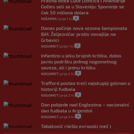
Pravna bitka Luke Dončića i Anamarije
Goltes seli se u Sloveniju: Spominje se
čak 50 miliona dolara
0
KOŠARKA
|
prije 1 h
|
Danas počinje nova sezona šampionata
BiH: Željezničar protiv novajlije na
Grbavici
0
NOGOMET
|
prije 1 h
|
Infantino u jeku brojnih kritika, dobio
javnu podršku jednog nogometnog
saveza, ali i jednu kritiku
0
NOGOMET
|
prije 2 h
|
Trafford postao treći najskuplji golman u
historiji fudbala
0
NOGOMET
|
prije 2 h
|
Dan pobjede nad Englezima – nacionalni
dan fudbala u Argentini
0
NOGOMET
|
prije 3 h
|
Tabaković riješio evropski meč i
Salzburgu donio pobjedu (VIDEO)