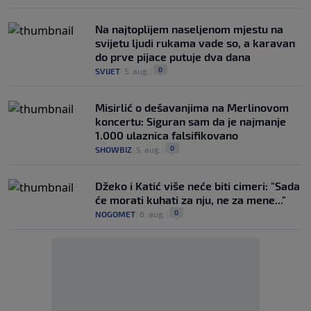
Na najtoplijem naseljenom mjestu na
svijetu ljudi rukama vade so, a karavan
do prve pijace putuje dva dana
0
SVIJET
|
5. aug.
|
Misirlić o dešavanjima na Merlinovom
koncertu: Siguran sam da je najmanje
1.000 ulaznica falsifikovano
0
SHOWBIZ
|
5. aug.
|
Džeko i Katić više neće biti cimeri: "Sada
će morati kuhati za nju, ne za mene..."
0
NOGOMET
|
6. aug.
|