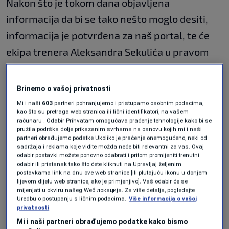
Nakon što je tokom dana objavljena
informacija da bi se tako nešto moglo desiti,
informacija je potvrđena za naš portal, te će
ekipa trenera Aleksandra Sekulića u pravom
smislu te riječi imati prednost domaćeg terena
u borbi za titulu u ABA ligi.
Brinemo o vašoj privatnosti
Mi i naši
603
partneri pohranjujemo i pristupamo osobnim podacima,
Dubai je osigurao prvo mjesto pred play-off, ali
kao što su pretraga web stranica ili lični identifikatori, na vašem
računaru . Odabir Prihvatam omogućava praćenje tehnologije kako bi se
je zbog rata koji su pokrenuli Izrael i SAD protiv
pružila podrška dolje prikazanim svrhama na osnovu kojih mi i naši
partneri obrađujemo podatke Ukoliko je praćenje onemogućeno, neki od
Irana bio primoran napustiti svoj grad zbog
sadržaja i reklama koje vidite možda neće biti relevantni za vas. Ovaj
odabir postavki možete ponovno odabrati i pritom promijeniti trenutni
ratnih dešavanja. Tim iz Emirata ligaški dio
odabir ili pristanak tako što ćete kliknuti na Upravljaj željenim
takmičenja u ABA ligi i Euroligi završio je u
postavkama link na dnu ove web stranice [ili plutajuću ikonu u donjem
lijevom dijelu web stranice, ako je primjenjivo]. Vaš odabir će se
Sarajevu, dok je jedan meč odigran i u Zenici, ali
mijenjati u okviru našeg Wеб локација. Za više detalja, pogledajte
Uredbu o postupanju s ličnim podacima.
Više informacija o vašoj
se nakon smirivanja situacije otvorila
privatnosti
mogućnost da se Džanan Musa, Kenan
Mi i naši partneri obrađujemo podatke kako bismo