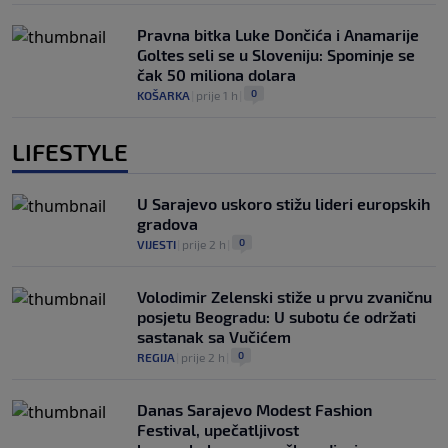
Pravna bitka Luke Dončića i Anamarije
Goltes seli se u Sloveniju: Spominje se
čak 50 miliona dolara
0
KOŠARKA
|
prije 1 h
|
LIFESTYLE
U Sarajevo uskoro stižu lideri europskih
gradova
0
VIJESTI
|
prije 2 h
|
Volodimir Zelenski stiže u prvu zvaničnu
posjetu Beogradu: U subotu će održati
sastanak sa Vučićem
0
REGIJA
|
prije 2 h
|
Danas Sarajevo Modest Fashion
Festival, upečatljivost