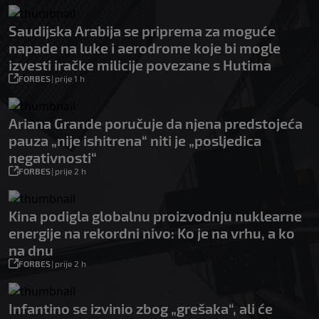
Saudijska Arabija se priprema za moguće
napade na luke i aerodrome koje bi mogle
izvesti iračke milicije povezane s Hutima
FORBES
|
prije 1 h
Ariana Grande poručuje da njena predstojeća
pauza „nije ishitrena“ niti je „posljedica
negativnosti“
FORBES
|
prije 2 h
Kina podigla globalnu proizvodnju nuklearne
energije na rekordni nivo: Ko je na vrhu, a ko
na dnu
FORBES
|
prije 2 h
Infantino se izvinio zbog „grešaka“, ali će