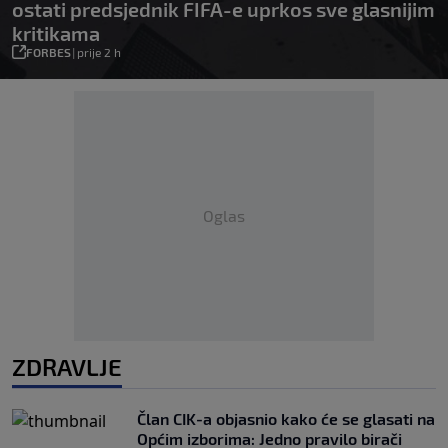
ostati predsjednik FIFA-e uprkos sve glasnijim
kritikama
FORBES
|
prije 2 h
Oglas
ZDRAVLJE
Član CIK-a objasnio kako će se glasati na
Općim izborima: Jedno pravilo birači