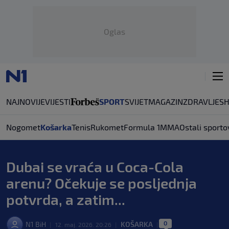
Oglas
NAJNOVIJE
VIJESTI
SPORT
SVIJET
MAGAZIN
ZDRAVLJE
S
Nogomet
Košarka
Tenis
Rukomet
Formula 1
MMA
Ostali sporto
Dubai se vraća u Coca-Cola
arenu? Očekuje se posljednja
potvrda, a zatim...
0
N1 BiH
KOŠARKA
|
12. maj. 2026. 20:26
|
|