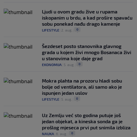
Ljudi u ovom gradu žive u rupama
iskopanim u brdu, a kad prošire spavaću
sobu ponekad nađu drago kamenje
0
LIFESTYLE
|
2. aug.
|
Šezdeset posto stanovnika glavnog
grada u kojem živi mnogo Bosanaca živi
u stanovima koje daje grad
0
EKONOMIJA
|
5. aug.
|
Mokra plahta na prozoru hladi sobu
bolje od ventilatora, ali samo ako je
ispunjen jedan uslov
0
LIFESTYLE
|
5. aug.
|
Uz Zemlju već sto godina putuje još
jedan objekat, a kineska sonda ga je
prošlog mjeseca prvi put snimila izbliza
0
NAUKA
|
6. aug.
|