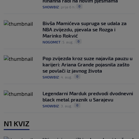
Rihanna radi na novim pjesmama
0
SHOWBIZ
|
prije 6 h
|
Bivša Mamićeva supruga se udala za
NBA zvijezdu, pjevala se Rozga i
Marinko Rokvić
0
NOGOMET
|
5. aug.
|
Pop zvijezda kroz suze najavila pauzu u
karijeri: Ariana Grande pojasnila zašto
se povlači iz javnog života
0
SHOWBIZ
|
4. aug.
|
Legendarni Marduk predvodi dvodnevni
black metal praznik u Sarajevu
0
SHOWBIZ
|
3. aug.
|
N1 KVIZ