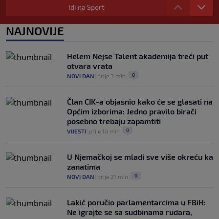
Idi na Sport
0
NOGOMET
|
6. aug.
|
Allah, Allah, Allah, Allah… Mohamed
NAJNOVIJE
Salah! (VIDEO)
0
NOGOMET
|
6. aug.
|
Helem Nejse Talent akademija treći put
otvara vrata
0
NOVI DAN
|
prije 3 min
|
Član CIK-a objasnio kako će se glasati na
Općim izborima: Jedno pravilo birači
posebno trebaju zapamtiti
0
VIJESTI
|
prije 14 min
|
U Njemačkoj se mladi sve više okreću ka
zanatima
0
NOVI DAN
|
prije 21 min
|
Lakić poručio parlamentarcima u FBiH:
Ne igrajte se sa sudbinama rudara,