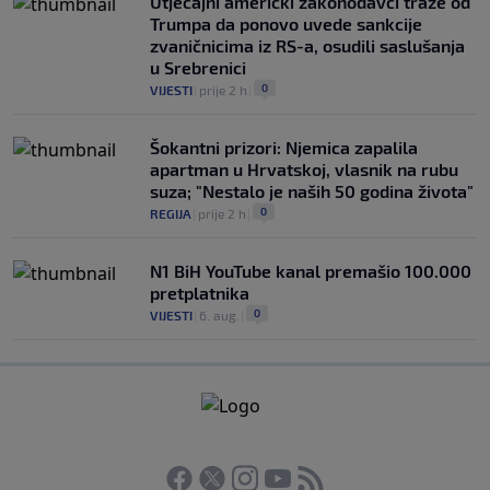
Utjecajni američki zakonodavci traže od
Trumpa da ponovo uvede sankcije
zvaničnicima iz RS-a, osudili saslušanja
u Srebrenici
0
VIJESTI
|
prije 2 h
|
Šokantni prizori: Njemica zapalila
apartman u Hrvatskoj, vlasnik na rubu
suza; "Nestalo je naših 50 godina života"
0
REGIJA
|
prije 2 h
|
N1 BiH YouTube kanal premašio 100.000
pretplatnika
0
VIJESTI
|
6. aug.
|