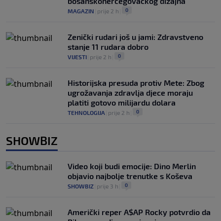
bosanskohercegovačkog dizajna
0
MAGAZIN
|
prije 2 h
|
Zenički rudari još u jami: Zdravstveno
stanje 11 rudara dobro
0
VIJESTI
|
prije 2 h
|
Historijska presuda protiv Mete: Zbog
ugrožavanja zdravlja djece moraju
platiti gotovo milijardu dolara
0
TEHNOLOGIJA
|
prije 2 h
|
SHOWBIZ
Video koji budi emocije: Dino Merlin
objavio najbolje trenutke s Koševa
0
SHOWBIZ
|
prije 3 h
|
Američki reper A$AP Rocky potvrdio da