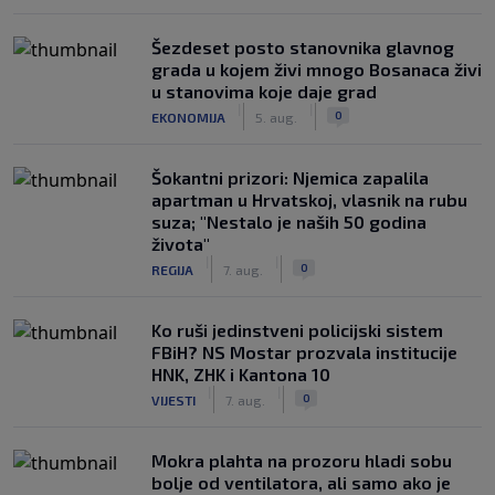
Šezdeset posto stanovnika glavnog
grada u kojem živi mnogo Bosanaca živi
u stanovima koje daje grad
|
|
0
EKONOMIJA
5. aug.
Šokantni prizori: Njemica zapalila
apartman u Hrvatskoj, vlasnik na rubu
suza; "Nestalo je naših 50 godina
života"
|
|
0
REGIJA
7. aug.
Ko ruši jedinstveni policijski sistem
FBiH? NS Mostar prozvala institucije
HNK, ZHK i Kantona 10
|
|
0
VIJESTI
7. aug.
Mokra plahta na prozoru hladi sobu
bolje od ventilatora, ali samo ako je