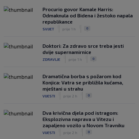
Procurio govor Kamale Harris:
Odmaknula od Bidena i žestoko napala
republikance
|
|
0
SVIJET
prije 1 h
Doktori: Za zdravo srce treba jesti
dvije supernamirnice
|
|
0
ZDRAVLJE
prije 1 h
Dramatična borba s požarom kod
Konjica: Vatra se približila kućama,
mještani u strahu
|
|
0
VIJESTI
prije 2 h
Dva krivična djela pod istragom:
Eksplozivna naprava u Vitezu i
zapaljeno vozilo u Novom Travniku
|
|
0
VIJESTI
prije 2 h