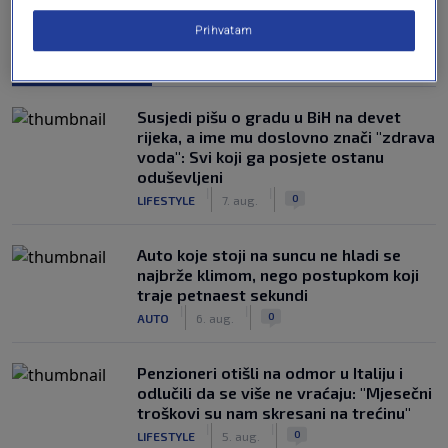
Prihvatam
NAJČITANIJE
Susjedi pišu o gradu u BiH na devet
rijeka, a ime mu doslovno znači "zdrava
voda": Svi koji ga posjete ostanu
oduševljeni
|
|
0
LIFESTYLE
7. aug.
Auto koje stoji na suncu ne hladi se
najbrže klimom, nego postupkom koji
traje petnaest sekundi
|
|
0
AUTO
6. aug.
Penzioneri otišli na odmor u Italiju i
odlučili da se više ne vraćaju: "Mjesečni
troškovi su nam skresani na trećinu"
|
|
0
LIFESTYLE
5. aug.