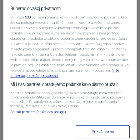
Brinemo o vašoj privatnosti
Mi i naši
603
partneri pohranjujemo i pristupamo osobnim podacima, kao
što su pretraga web stranica ili lični identifikatori, na vašem računaru .
Odabir Prihvatam omogućava praćenje tehnologije kako bi se pružila
Oglas
podrška dolje prikazanim svrhama na osnovu kojih mi i naši partneri
obrađujemo podatke Ukoliko je praćenje onemogućeno, neki od sadržaja i
reklama koje vidite možda neće biti relevantni za vas. Ovaj odabir postavki
možete ponovno odabrati i pritom promijeniti trenutni odabir ili pristanak
tako što ćete kliknuti na Upravljaj željenim postavkama link na dnu ove
web stranice [ili plutajuću ikonu u donjem lijevom dijelu web stranice, ako
je primjenjivo]. Vaš odabir će se mijenjati u okviru našeg Wеб локација. Za
više detalja, pogledajte Uredbu o postupanju s ličnim podacima.
Više
informacija o vašoj privatnosti
Mi i naši partneri obrađujemo podatke kako bismo pružali:
Koristite podatke o tačnoj geolokaciji. Aktivno skenirajte karakteristike
uređaja radi identifikacije. Spremanje podataka i/ili pristupanje podacima
na uređaju. Prilagođeno oglašavanje i sadržaj, mjerenje oglašavanja i
sadržaja, istraživanje publike i razvoj usluga.
Oglas
Spisak partnera (pružalaca usluga)
Prikaži svrhe