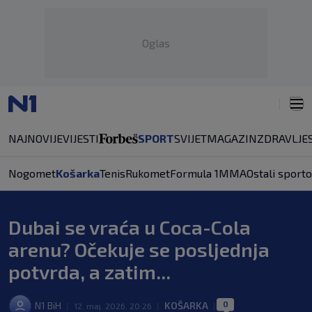
Oglas
NAJNOVIJE
VIJESTI
SPORT
SVIJET
MAGAZIN
ZDRAVLJE
Nogomet
Košarka
Tenis
Rukomet
Formula 1
MMA
Ostali sporto
Dubai se vraća u Coca-Cola
arenu? Očekuje se posljednja
potvrda, a zatim...
0
N1 BiH
KOŠARKA
|
12. maj. 2026. 20:26
|
|