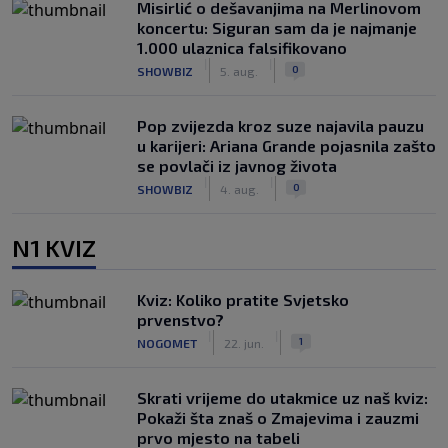
Misirlić o dešavanjima na Merlinovom
koncertu: Siguran sam da je najmanje
1.000 ulaznica falsifikovano
|
|
0
SHOWBIZ
5. aug.
Pop zvijezda kroz suze najavila pauzu
u karijeri: Ariana Grande pojasnila zašto
se povlači iz javnog života
|
|
0
SHOWBIZ
4. aug.
N1 KVIZ
Kviz: Koliko pratite Svjetsko
prvenstvo?
|
|
1
NOGOMET
22. jun.
Skrati vrijeme do utakmice uz naš kviz:
Pokaži šta znaš o Zmajevima i zauzmi
prvo mjesto na tabeli