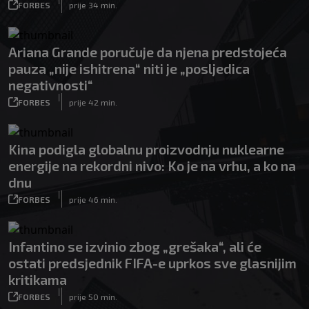
FORBES
prije 34 min.
Ariana Grande poručuje da njena predstojeća
pauza „nije ishitrena“ niti je „posljedica
negativnosti“
|
FORBES
prije 42 min.
Kina podigla globalnu proizvodnju nuklearne
energije na rekordni nivo: Ko je na vrhu, a ko na
dnu
|
FORBES
prije 46 min.
Infantino se izvinio zbog „grešaka“, ali će
ostati predsjednik FIFA-e uprkos sve glasnijim
kritikama
|
FORBES
prije 50 min.