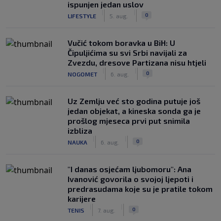
ispunjen jedan uslov
|
|
0
LIFESTYLE
5. aug.
Vučić tokom boravka u BiH: U
Čipuljićima su svi Srbi navijali za
Zvezdu, dresove Partizana nisu htjeli
|
|
0
NOGOMET
6. aug.
Uz Zemlju već sto godina putuje još
jedan objekat, a kineska sonda ga je
prošlog mjeseca prvi put snimila
izbliza
|
|
0
NAUKA
6. aug.
"I danas osjećam ljubomoru": Ana
Ivanović govorila o svojoj ljepoti i
predrasudama koje su je pratile tokom
karijere
|
|
0
TENIS
7. aug.