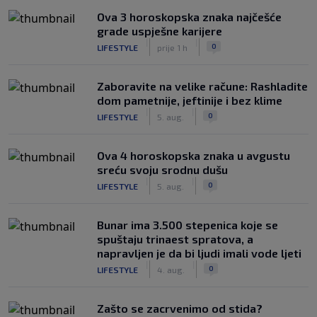
Ova 3 horoskopska znaka najčešće
grade uspješne karijere
|
|
0
LIFESTYLE
prije 1 h
Zaboravite na velike račune: Rashladite
dom pametnije, jeftinije i bez klime
|
|
0
LIFESTYLE
5. aug.
Ova 4 horoskopska znaka u avgustu
sreću svoju srodnu dušu
|
|
0
LIFESTYLE
5. aug.
Bunar imа 3.500 stepenica koje se
spuštaju trinaest spratova, a
napravljen je da bi ljudi imali vode ljeti
|
|
0
LIFESTYLE
4. aug.
Zašto se zacrvenimo od stida?