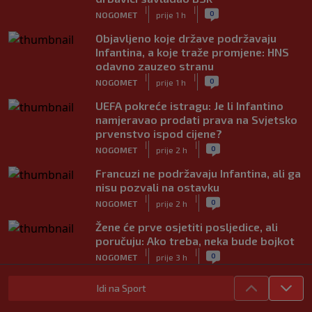
|
|
0
NOGOMET
prije 1 h
Objavljeno koje države podržavaju
Infantina, a koje traže promjene: HNS
odavno zauzeo stranu
|
|
0
NOGOMET
prije 1 h
UEFA pokreće istragu: Je li Infantino
namjeravao prodati prava na Svjetsko
prvenstvo ispod cijene?
|
|
0
NOGOMET
prije 2 h
Francuzi ne podržavaju Infantina, ali ga
nisu pozvali na ostavku
|
|
0
NOGOMET
prije 2 h
Žene će prve osjetiti posljedice, ali
poručuju: Ako treba, neka bude bojkot
|
|
0
NOGOMET
prije 3 h
Zvanično: Samed Baždar ima novi klub,
Idi na Sport
zadužio broj sa velikom "težinom"
|
|
0
NOGOMET
prije 5 h