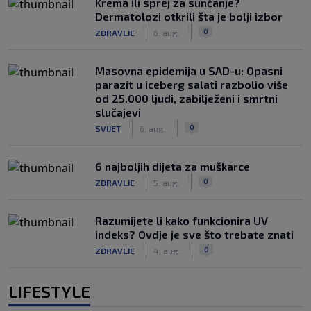
Krema ili sprej za sunčanje?
Dermatolozi otkrili šta je bolji izbor
|
|
0
ZDRAVLJE
6. aug.
Masovna epidemija u SAD-u: Opasni
parazit u iceberg salati razbolio više
od 25.000 ljudi, zabilježeni i smrtni
slučajevi
|
|
0
SVIJET
6. aug.
6 najboljih dijeta za muškarce
|
|
0
ZDRAVLJE
5. aug.
Razumijete li kako funkcionira UV
indeks? Ovdje je sve što trebate znati
|
|
0
ZDRAVLJE
4. aug.
LIFESTYLE