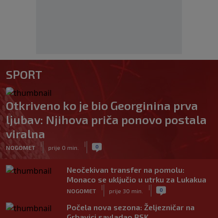
SPORT
Otkriveno ko je bio Georginina prva
ljubav: Njihova priča ponovo postala
viralna
|
|
0
NOGOMET
prije 0 min.
Neočekivan transfer na pomolu:
Monaco se uključio u utrku za Lukakua
|
|
0
NOGOMET
prije 30 min.
Počela nova sezona: Željezničar na
Grbavici savladao BSK