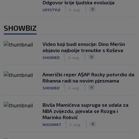
Odgovor krije ljudska evolucija
|
|
0
LIFESTYLE
4. aug.
SHOWBIZ
Video koji budi emocije: Dino Merlin
objavio najbolje trenutke s Koševa
|
|
0
SHOWBIZ
6. aug.
Američki reper A$AP Rocky potvrdio da
Rihanna radi na novim pjesmama
|
|
0
SHOWBIZ
6. aug.
Bivša Mamićeva supruga se udala za
NBA zvijezdu, pjevala se Rozga i
Marinko Rokvić
|
|
0
NOGOMET
5. aug.