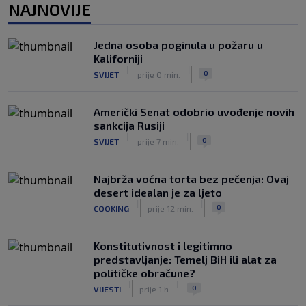
NAJNOVIJE
Prije nekoliko godina zaludjela je
internet, a onda nestala iz javnosti: Svi
Jedna osoba poginula u požaru u
se pitaju gdje je i šta radi (VIDEO)
Kaliforniji
|
|
0
OSTALI SPORTOVI
prije 5 h
|
|
0
SVIJET
prije 0 min.
Američki Senat odobrio uvođenje novih
sankcija Rusiji
|
|
0
SVIJET
prije 7 min.
Najbrža voćna torta bez pečenja: Ovaj
desert idealan je za ljeto
|
|
0
COOKING
prije 12 min.
Konstitutivnost i legitimno
predstavljanje: Temelj BiH ili alat za
političke obračune?
|
|
0
VIJESTI
prije 1 h