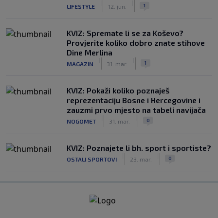
|
|
1
LIFESTYLE
12. jun.
KVIZ: Spremate li se za Koševo?
Provjerite koliko dobro znate stihove
Dine Merlina
|
|
1
MAGAZIN
31. mar.
KVIZ: Pokaži koliko poznaješ
reprezentaciju Bosne i Hercegovine i
zauzmi prvo mjesto na tabeli navijača
|
|
0
NOGOMET
31. mar.
KVIZ: Poznajete li bh. sport i sportiste?
|
|
0
OSTALI SPORTOVI
23. mar.