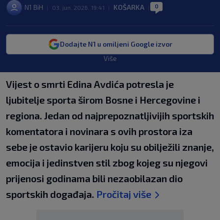
0
N1 BiH
KOŠARKA
|
03. jun. 2026. 19:41
|
|
Dodajte N1 u omiljeni Google izvor
Više
Vijest o smrti Edina Avdića potresla je
ljubitelje sporta širom Bosne i Hercegovine i
regiona. Jedan od najprepoznatljivijih sportskih
komentatora i novinara s ovih prostora iza
sebe je ostavio karijeru koju su obilježili znanje,
emocija i jedinstven stil zbog kojeg su njegovi
prijenosi godinama bili nezaobilazan dio
sportskih događaja.
Pročitaj više