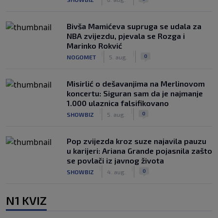
Bivša Mamićeva supruga se udala za
NBA zvijezdu, pjevala se Rozga i
Marinko Rokvić
|
|
0
NOGOMET
5. aug.
Misirlić o dešavanjima na Merlinovom
koncertu: Siguran sam da je najmanje
1.000 ulaznica falsifikovano
|
|
0
SHOWBIZ
5. aug.
Pop zvijezda kroz suze najavila pauzu
u karijeri: Ariana Grande pojasnila zašto
se povlači iz javnog života
|
|
0
SHOWBIZ
4. aug.
N1 KVIZ