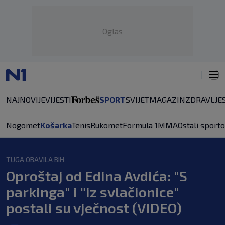
Oglas
NAJNOVIJE
VIJESTI
SPORT
SVIJET
MAGAZIN
ZDRAVLJE
Nogomet
Košarka
Tenis
Rukomet
Formula 1
MMA
Ostali sporto
TUGA OBAVILA BIH
Oproštaj od Edina Avdića: "S
parkinga" i "iz svlačionice"
postali su vječnost (VIDEO)