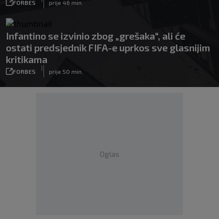
FORBES
prije 46 min.
Infantino se izvinio zbog „grešaka“, ali će
ostati predsjednik FIFA-e uprkos sve glasnijim
kritikama
|
FORBES
prije 50 min.
Oglas