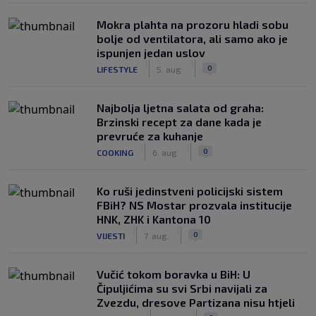
Mokra plahta na prozoru hladi sobu
bolje od ventilatora, ali samo ako je
ispunjen jedan uslov
|
|
0
LIFESTYLE
5. aug.
Najbolja ljetna salata od graha:
Brzinski recept za dane kada je
prevruće za kuhanje
|
|
0
COOKING
6. aug.
Ko ruši jedinstveni policijski sistem
FBiH? NS Mostar prozvala institucije
HNK, ZHK i Kantona 10
|
|
0
VIJESTI
7. aug.
Vučić tokom boravka u BiH: U
Čipuljićima su svi Srbi navijali za
Zvezdu, dresove Partizana nisu htjeli
|
|