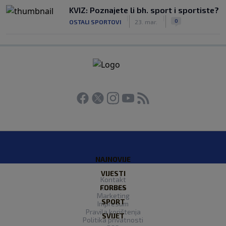
KVIZ: Poznajete li bh. sport i sportiste?
|
|
0
OSTALI SPORTOVI
23. mar.
NAJNOVIJE
VIJESTI
Kontakt
FORBES
O nama
Marketing
SPORT
Impresum
Pravila korištenja
SVIJET
Politika privatnosti