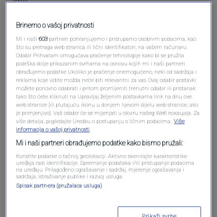
Brinemo o vašoj privatnosti
Pošalji komentar
Mi i naši
603
partneri pohranjujemo i pristupamo osobnim podacima, kao
što su pretraga web stranica ili lični identifikatori, na vašem računaru .
Odabir Prihvatam omogućava praćenje tehnologije kako bi se pružila
podrška dolje prikazanim svrhama na osnovu kojih mi i naši partneri
obrađujemo podatke Ukoliko je praćenje onemogućeno, neki od sadržaja i
reklama koje vidite možda neće biti relevantni za vas. Ovaj odabir postavki
možete ponovno odabrati i pritom promijeniti trenutni odabir ili pristanak
tako što ćete kliknuti na Upravljaj željenim postavkama link na dnu ove
web stranice [ili plutajuću ikonu u donjem lijevom dijelu web stranice, ako
je primjenjivo]. Vaš odabir će se mijenjati u okviru našeg Wеб локација. Za
više detalja, pogledajte Uredbu o postupanju s ličnim podacima.
Više
informacija o vašoj privatnosti
Oglas
Mi i naši partneri obrađujemo podatke kako bismo pružali:
Koristite podatke o tačnoj geolokaciji. Aktivno skenirajte karakteristike
uređaja radi identifikacije. Spremanje podataka i/ili pristupanje podacima
na uređaju. Prilagođeno oglašavanje i sadržaj, mjerenje oglašavanja i
sadržaja, istraživanje publike i razvoj usluga.
Spisak partnera (pružalaca usluga)
Prikaži svrhe