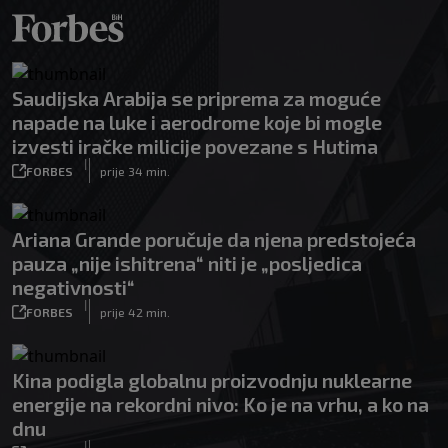
Saudijska Arabija se priprema za moguće
napade na luke i aerodrome koje bi mogle
izvesti iračke milicije povezane s Hutima
|
FORBES
prije 34 min.
Ariana Grande poručuje da njena predstojeća
pauza „nije ishitrena“ niti je „posljedica
negativnosti“
|
FORBES
prije 42 min.
Kina podigla globalnu proizvodnju nuklearne
energije na rekordni nivo: Ko je na vrhu, a ko na
dnu
|