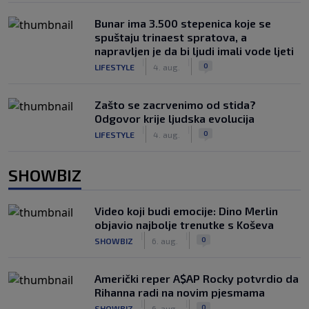
Bunar imа 3.500 stepenica koje se
spuštaju trinaest spratova, a
napravljen je da bi ljudi imali vode ljeti
|
|
0
LIFESTYLE
4. aug.
Zašto se zacrvenimo od stida?
Odgovor krije ljudska evolucija
|
|
0
LIFESTYLE
4. aug.
SHOWBIZ
Video koji budi emocije: Dino Merlin
objavio najbolje trenutke s Koševa
|
|
0
SHOWBIZ
6. aug.
Američki reper A$AP Rocky potvrdio da
Rihanna radi na novim pjesmama
|
|
0
SHOWBIZ
6. aug.