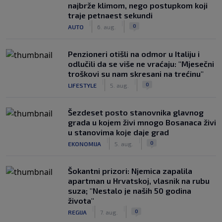
najbrže klimom, nego postupkom koji
traje petnaest sekundi
|
|
0
AUTO
6. aug.
Penzioneri otišli na odmor u Italiju i
odlučili da se više ne vraćaju: "Mjesečni
troškovi su nam skresani na trećinu"
|
|
0
LIFESTYLE
5. aug.
Šezdeset posto stanovnika glavnog
grada u kojem živi mnogo Bosanaca živi
u stanovima koje daje grad
|
|
0
EKONOMIJA
5. aug.
Šokantni prizori: Njemica zapalila
apartman u Hrvatskoj, vlasnik na rubu
suza; "Nestalo je naših 50 godina
života"
|
|
0
REGIJA
7. aug.