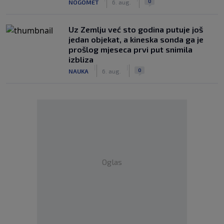
0
NOGOMET
6. aug.
Uz Zemlju već sto godina putuje još
jedan objekat, a kineska sonda ga je
prošlog mjeseca prvi put snimila
izbliza
|
|
0
NAUKA
6. aug.
Oglas