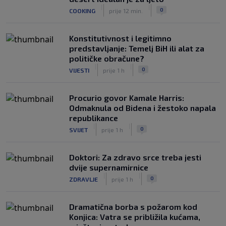
|
|
0
COOKING
prije 12 min.
Konstitutivnost i legitimno
predstavljanje: Temelj BiH ili alat za
političke obračune?
|
|
0
VIJESTI
prije 1 h
Procurio govor Kamale Harris:
Odmaknula od Bidena i žestoko napala
republikance
|
|
0
SVIJET
prije 1 h
Doktori: Za zdravo srce treba jesti
dvije supernamirnice
|
|
0
ZDRAVLJE
prije 1 h
Dramatična borba s požarom kod
Konjica: Vatra se približila kućama,