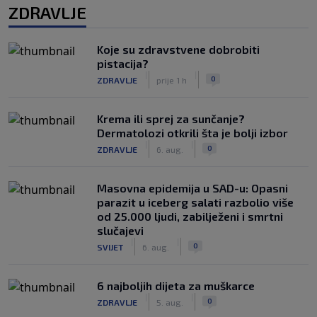
ZDRAVLJE
Koje su zdravstvene dobrobiti
pistacija?
|
|
0
ZDRAVLJE
prije 1 h
Krema ili sprej za sunčanje?
Dermatolozi otkrili šta je bolji izbor
|
|
0
ZDRAVLJE
6. aug.
Masovna epidemija u SAD-u: Opasni
parazit u iceberg salati razbolio više
od 25.000 ljudi, zabilježeni i smrtni
slučajevi
|
|
0
SVIJET
6. aug.
6 najboljih dijeta za muškarce
|
|
0
ZDRAVLJE
5. aug.