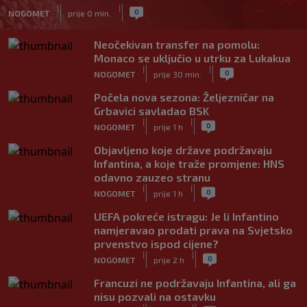
|
|
0
NOGOMET
prije 0 min.
Neočekivan transfer na pomolu:
Monaco se uključio u utrku za Lukakua
|
|
0
NOGOMET
prije 30 min.
Počela nova sezona: Željezničar na
Grbavici savladao BSK
|
|
0
NOGOMET
prije 1 h
Objavljeno koje države podržavaju
Infantina, a koje traže promjene: HNS
odavno zauzeo stranu
|
|
0
NOGOMET
prije 1 h
UEFA pokreće istragu: Je li Infantino
namjeravao prodati prava na Svjetsko
prvenstvo ispod cijene?
|
|
0
NOGOMET
prije 2 h
Francuzi ne podržavaju Infantina, ali ga
nisu pozvali na ostavku