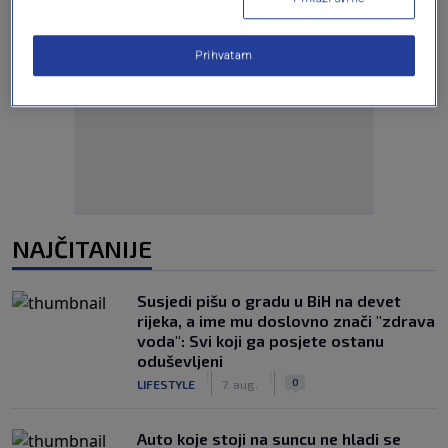
Prihvatam
Oglas
NAJČITANIJE
Susjedi pišu o gradu u BiH na devet
rijeka, a ime mu doslovno znači "zdrava
voda": Svi koji ga posjete ostanu
oduševljeni
|
|
0
LIFESTYLE
7. aug.
Auto koje stoji na suncu ne hladi se