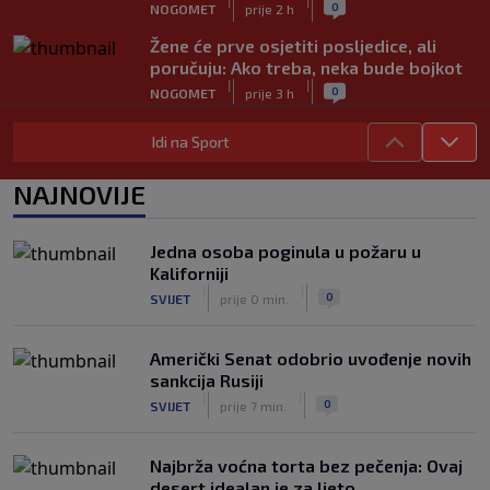
|
|
0
NOGOMET
prije 2 h
Žene će prve osjetiti posljedice, ali
poručuju: Ako treba, neka bude bojkot
|
|
0
NOGOMET
prije 3 h
Zvanično: Samed Baždar ima novi klub,
Idi na Sport
zadužio broj sa velikom "težinom"
|
|
0
NOGOMET
prije 5 h
NAJNOVIJE
Prije nekoliko godina zaludjela je
internet, a onda nestala iz javnosti: Svi
Jedna osoba poginula u požaru u
se pitaju gdje je i šta radi (VIDEO)
Kaliforniji
|
|
0
OSTALI SPORTOVI
prije 5 h
|
|
0
SVIJET
prije 0 min.
Američki Senat odobrio uvođenje novih
sankcija Rusiji
|
|
0
SVIJET
prije 7 min.
Najbrža voćna torta bez pečenja: Ovaj
desert idealan je za ljeto