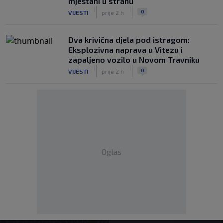
mještani u strahu
|
|
0
VIJESTI
prije 2 h
Dva krivična djela pod istragom:
Eksplozivna naprava u Vitezu i
zapaljeno vozilo u Novom Travniku
|
|
0
VIJESTI
prije 2 h
Oglas