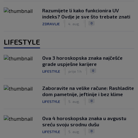
Razumijete li kako funkcionira UV
indeks? Ovdje je sve što trebate znati
|
|
0
ZDRAVLJE
4. aug.
LIFESTYLE
Ova 3 horoskopska znaka najčešće
grade uspješne karijere
|
|
0
LIFESTYLE
prije 1 h
Zaboravite na velike račune: Rashladite
dom pametnije, jeftinije i bez klime
|
|
0
LIFESTYLE
5. aug.
Ova 4 horoskopska znaka u avgustu
sreću svoju srodnu dušu
|
|
0
LIFESTYLE
5. aug.