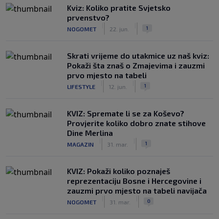
Kviz: Koliko pratite Svjetsko
prvenstvo?
|
|
1
NOGOMET
22. jun.
Skrati vrijeme do utakmice uz naš kviz:
Pokaži šta znaš o Zmajevima i zauzmi
prvo mjesto na tabeli
|
|
1
LIFESTYLE
12. jun.
KVIZ: Spremate li se za Koševo?
Provjerite koliko dobro znate stihove
Dine Merlina
|
|
1
MAGAZIN
31. mar.
KVIZ: Pokaži koliko poznaješ
reprezentaciju Bosne i Hercegovine i
zauzmi prvo mjesto na tabeli navijača
|
|
0
NOGOMET
31. mar.