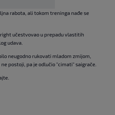
iljna rabota, ali tokom treninga nađe se
ight učestvovao u prepadu vlastitih
log udava.
bilo neugodno rukovati mladom zmijom,
ne postoji, pa je odlučio "cimati" saigrače.
jte.