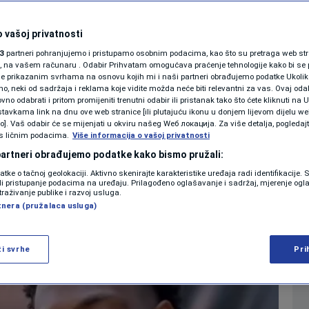
Kinley Wright na
SHOWBIZ
KOLUMNE
 vašoj privatnosti
 saigrače sa živom
3
partneri pohranjujemo i pristupamo osobnim podacima, kao što su pretraga web stran
ori, na vašem računaru . Odabir Prihvatam omogućava praćenje tehnologije kako bi se 
ma (VIDEO)
je prikazanim svrhama na osnovu kojih mi i naši partneri obrađujemo podatke Ukoliko
 neki od sadržaja i reklama koje vidite možda neće biti relevantni za vas. Ovaj odab
PODCAST
no odabrati i pritom promijeniti trenutni odabir ili pristanak tako što ćete kliknuti na U
tavkama link na dnu ove web stranice [ili plutajuću ikonu u donjem lijevom dijelu we
0
KOŠARKA
komentara
|
N1 SPECIJAL
vo]. Vaš odabir će se mijenjati u okviru našeg Wеб локација. Za više detalja, pogledaj
s ličnim podacima.
Više informacija o vašoj privatnosti
FENOMENI
 partneri obrađujemo podatke kako bismo pružali:
Više
datke o tačnoj geolokaciji. Aktivno skenirajte karakteristike uređaja radi identifikacije.
NEISTRAŽENO
ili pristupanje podacima na uređaju. Prilagođeno oglašavanje i sadržaj, mjerenje ogl
traživanje publike i razvoj usluga.
tnera (pružalaca usluga)
VIRALNO
FOTO
ži svrhe
Pri
PROMO
VIDEO