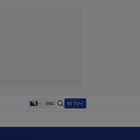
N1 TV
ENG