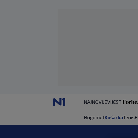
NAJNOVIJE
VIJESTI
Nogomet
Košarka
Tenis
R