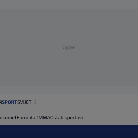
Oglas
SPORT
SVIJET
MAGAZIN
ukomet
Formula 1
MMA
Ostali sportovi
ZDRAVLJE