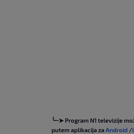
╰┈➤ Program N1 televizije mo
putem aplikacija za
Android
/