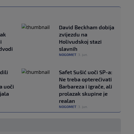
David Beckham dobija
sak
zvijezdu na
i
Holivudskoj stazi
dvodi
slavnih
NOGOMET
|
3. jun.
dili
Safet Sušić uoči SP-a:
Ne treba opterećivati
a uoči
Barbareza i igrače, ali
jala
prolazak skupine je
realan
NOGOMET
|
3. jun.