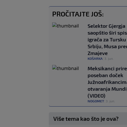
PROČITAJTE JOŠ:
Selektor Gjergja
saopštio širi spi
igrača za Tursku 
Srbiju, Musa pre
Zmajeve
KOŠARKA
|
3. jun.
Meksikanci prire
poseban doček
Južnoafrikancim
otvaranja Mundi
(VIDEO)
NOGOMET
|
3. jun.
Više tema kao što je ova?