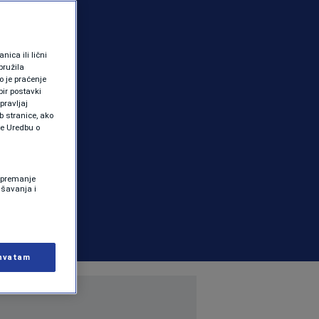
ica ili lični
pružila
 je praćenje
ir postavki
pravljaj
b stranice, ako
te Uredbu o
 Spremanje
ašavanja i
hvatam