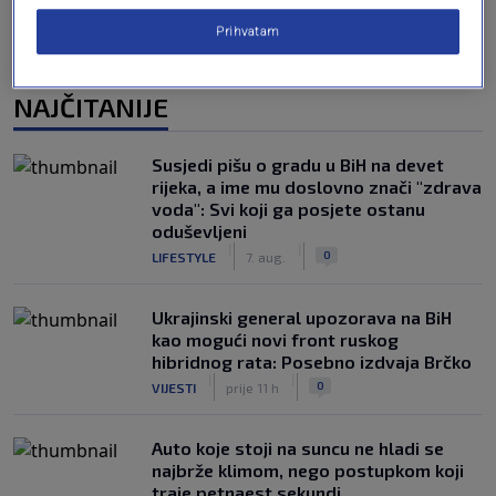
Prihvatam
NAJČITANIJE
Susjedi pišu o gradu u BiH na devet
rijeka, a ime mu doslovno znači "zdrava
voda": Svi koji ga posjete ostanu
oduševljeni
|
|
0
LIFESTYLE
7. aug.
Ukrajinski general upozorava na BiH
kao mogući novi front ruskog
hibridnog rata: Posebno izdvaja Brčko
|
|
0
VIJESTI
prije 11 h
Auto koje stoji na suncu ne hladi se
najbrže klimom, nego postupkom koji
traje petnaest sekundi