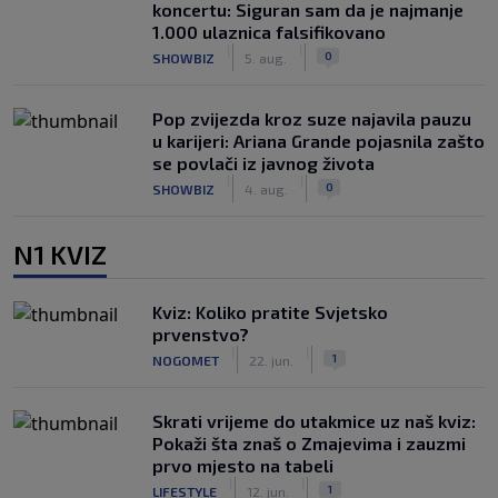
koncertu: Siguran sam da je najmanje
1.000 ulaznica falsifikovano
|
|
0
SHOWBIZ
5. aug.
Pop zvijezda kroz suze najavila pauzu
u karijeri: Ariana Grande pojasnila zašto
se povlači iz javnog života
|
|
0
SHOWBIZ
4. aug.
N1 KVIZ
Kviz: Koliko pratite Svjetsko
prvenstvo?
|
|
1
NOGOMET
22. jun.
Skrati vrijeme do utakmice uz naš kviz:
Pokaži šta znaš o Zmajevima i zauzmi
prvo mjesto na tabeli
|
|
1
LIFESTYLE
12. jun.