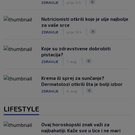
|
|
0
ZDRAVLJE
prije 11 h
Nutricionisti otkrili koje je ulje najbolje
za vaše srce
|
|
0
ZDRAVLJE
prije 13 h
Koje su zdravstvene dobrobiti
pistacija?
|
|
0
ZDRAVLJE
7. aug.
Krema ili sprej za sunčanje?
Dermatolozi otkrili šta je bolji izbor
|
|
0
ZDRAVLJE
6. aug.
LIFESTYLE
Ovaj horoskopski znak važi za
najbahatiji: Kaže sve u lice i ne mari