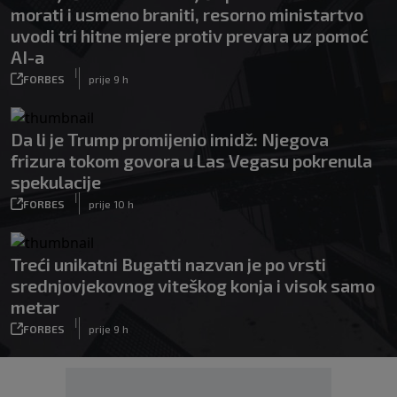
morati i usmeno braniti, resorno ministartvo
uvodi tri hitne mjere protiv prevara uz pomoć
AI-a
|
FORBES
prije 9 h
Da li je Trump promijenio imidž: Njegova
frizura tokom govora u Las Vegasu pokrenula
spekulacije
|
FORBES
prije 10 h
Treći unikatni Bugatti nazvan je po vrsti
srednjovjekovnog viteškog konja i visok samo
metar
|
FORBES
prije 9 h