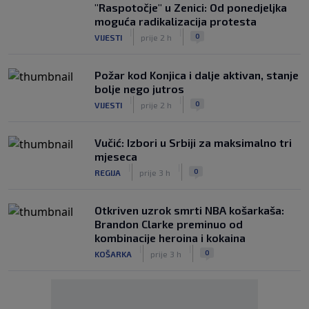
"Raspotočje" u Zenici: Od ponedjeljka
moguća radikalizacija protesta
|
|
0
VIJESTI
prije 2 h
Požar kod Konjica i dalje aktivan, stanje
bolje nego jutros
|
|
0
VIJESTI
prije 2 h
Vučić: Izbori u Srbiji za maksimalno tri
mjeseca
|
|
0
REGIJA
prije 3 h
Otkriven uzrok smrti NBA košarkaša:
Brandon Clarke preminuo od
kombinacije heroina i kokaina
|
|
0
KOŠARKA
prije 3 h