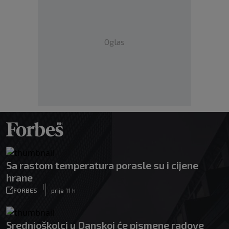
Oglas
Sa rastom temperatura porasle su i cijene
hrane
|
FORBES
prije 11 h
Srednjoškolci u Danskoj će pismene radove