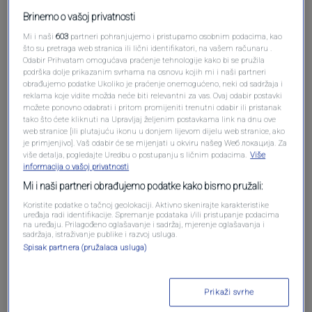
Brinemo o vašoj privatnosti
Mi i naši
603
partneri pohranjujemo i pristupamo osobnim podacima, kao
što su pretraga web stranica ili lični identifikatori, na vašem računaru .
Odabir Prihvatam omogućava praćenje tehnologije kako bi se pružila
podrška dolje prikazanim svrhama na osnovu kojih mi i naši partneri
obrađujemo podatke Ukoliko je praćenje onemogućeno, neki od sadržaja i
Oglas
reklama koje vidite možda neće biti relevantni za vas. Ovaj odabir postavki
možete ponovno odabrati i pritom promijeniti trenutni odabir ili pristanak
tako što ćete kliknuti na Upravljaj željenim postavkama link na dnu ove
web stranice [ili plutajuću ikonu u donjem lijevom dijelu web stranice, ako
je primjenjivo]. Vaš odabir će se mijenjati u okviru našeg Wеб локација. Za
više detalja, pogledajte Uredbu o postupanju s ličnim podacima.
Više
informacija o vašoj privatnosti
Mi i naši partneri obrađujemo podatke kako bismo pružali:
Koristite podatke o tačnoj geolokaciji. Aktivno skenirajte karakteristike
uređaja radi identifikacije. Spremanje podataka i/ili pristupanje podacima
na uređaju. Prilagođeno oglašavanje i sadržaj, mjerenje oglašavanja i
sadržaja, istraživanje publike i razvoj usluga.
Spisak partnera (pružalaca usluga)
Oglas
Prikaži svrhe