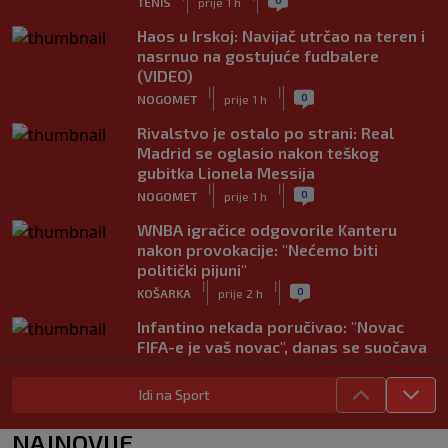
TENIS
prije 1 h
Haos u Irskoj: Navijač utrčao na teren i
nasrnuo na gostujuće fudbalere
(VIDEO)
|
|
0
NOGOMET
prije 1 h
Rivalstvo je ostalo po strani: Real
Madrid se oglasio nakon teškog
gubitka Lionela Messija
|
|
0
NOGOMET
prije 1 h
WNBA igračice odgovorile Kanteru
nakon provokacije: "Nećemo biti
politički pijuni"
|
|
0
KOŠARKA
prije 2 h
Infantino nekada poručivao: "Novac
FIFA-e je vaš novac", danas se suočava
s najvećom krizom
|
|
0
NOGOMET
prije 3 h
Idi na Sport
Enes Kanter Freedom želi na WNBA
NAJNOVIJE
draft: Neobičnim potezom pokušava