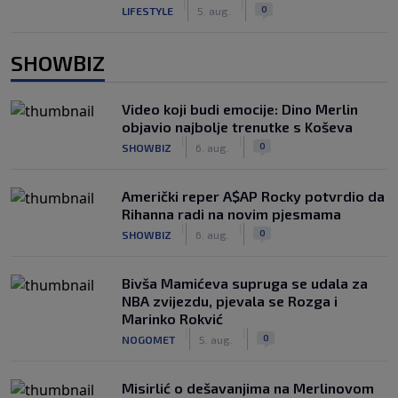
|
|
0
LIFESTYLE
5. aug.
SHOWBIZ
Video koji budi emocije: Dino Merlin
objavio najbolje trenutke s Koševa
|
|
0
SHOWBIZ
6. aug.
Američki reper A$AP Rocky potvrdio da
Rihanna radi na novim pjesmama
|
|
0
SHOWBIZ
6. aug.
Bivša Mamićeva supruga se udala za
NBA zvijezdu, pjevala se Rozga i
Marinko Rokvić
|
|
0
NOGOMET
5. aug.
Misirlić o dešavanjima na Merlinovom