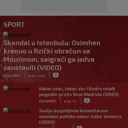
SPORT
Skandal u Istanbulu: Osimhen
krenuo u fizički obračun sa
Mourinom, saigrači ga jedva
zaustavili (VIDEO)
|
|
0
NOGOMET
prije 3 min
Kakav otac, takav sin: I Kodro mlađi
pogodio protiv Real Madrida (VIDEO)
|
|
0
NOGOMET
prije 1 h
Sudija dosjetljivim komentarom
nasmijao publiku nakon žalbe tenisera
(VIDEO)
|
|
0