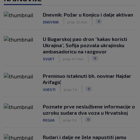
ukazati na pravila lige
|
|
0
KOŠARKA
prije 3 h
Dnevnik: Požar u Konjicu i dalje aktivan
|
|
0
DNEVNIK
prije 12 min
Jakirovićev Hull City doživio prvi poraz
na pripremama, bolji bio Eintracht
|
|
0
NOGOMET
prije 3 h
U Bugarskoj pao dron "kakav koristi
Ukrajina", Sofija pozvala ukrajinsku
ambasadoricu na razgovor
|
|
0
SVIJET
prije 47 min
Preminuo istaknuti bh. novinar Hajdar
Arifagić
|
|
0
VIJESTI
prije 1 h
Poznate prve neslužbene informacije o
uzroku sudara dva voza u Hrvatskoj
|
|
0
REGIJA
prije 1 h
Rudari i dalje ne žele napustiti jamu