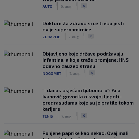
|
|
0
AUTO
6. aug.
Doktori: Za zdravo srce treba jesti
dvije supernamirnice
|
|
0
ZDRAVLJE
7. aug.
Objavljeno koje države podržavaju
Infantina, a koje traže promjene: HNS
odavno zauzeo stranu
|
|
0
NOGOMET
7. aug.
"I danas osjećam ljubomoru": Ana
Ivanović govorila o svojoj ljepoti i
predrasudama koje su je pratile tokom
karijere
|
|
0
TENIS
7. aug.
Punjene paprike kao nekad: Ovaj mali