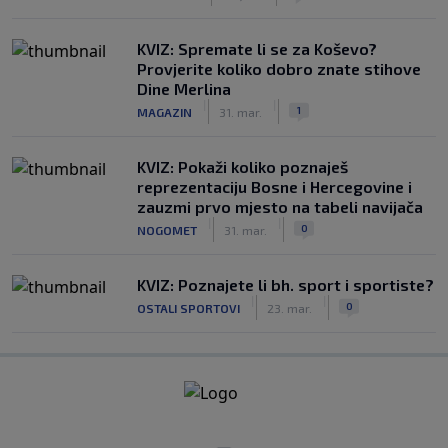
KVIZ: Spremate li se za Koševo?
Provjerite koliko dobro znate stihove
Dine Merlina
|
|
1
MAGAZIN
31. mar.
KVIZ: Pokaži koliko poznaješ
reprezentaciju Bosne i Hercegovine i
zauzmi prvo mjesto na tabeli navijača
|
|
0
NOGOMET
31. mar.
KVIZ: Poznajete li bh. sport i sportiste?
|
|
0
OSTALI SPORTOVI
23. mar.