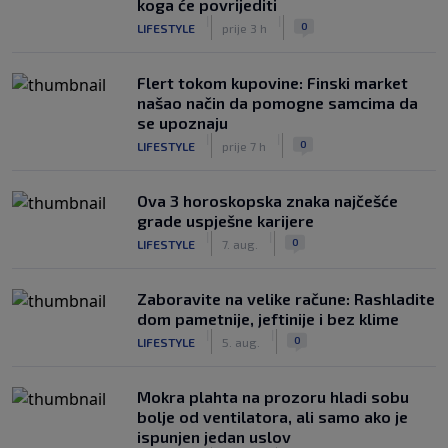
koga će povrijediti
|
|
0
LIFESTYLE
prije 3 h
Flert tokom kupovine: Finski market
našao način da pomogne samcima da
se upoznaju
|
|
0
LIFESTYLE
prije 7 h
Ova 3 horoskopska znaka najčešće
grade uspješne karijere
|
|
0
LIFESTYLE
7. aug.
Zaboravite na velike račune: Rashladite
dom pametnije, jeftinije i bez klime
|
|
0
LIFESTYLE
5. aug.
Mokra plahta na prozoru hladi sobu
bolje od ventilatora, ali samo ako je
ispunjen jedan uslov