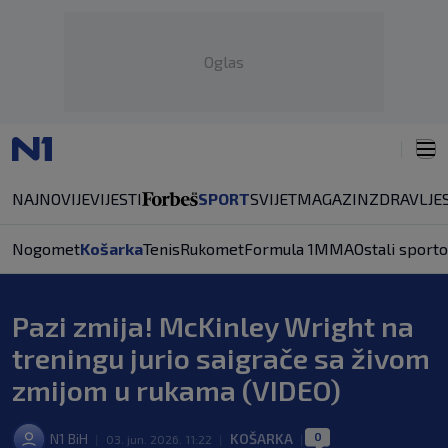
Oglas
NAJNOVIJE
VIJESTI
SPORT
SVIJET
MAGAZIN
ZDRAVLJE
Nogomet
Košarka
Tenis
Rukomet
Formula 1
MMA
Ostali sporto
Pazi zmija! McKinley Wright na
treningu jurio saigrače sa živom
zmijom u rukama (VIDEO)
0
N1 BiH
KOŠARKA
|
03. jun. 2026. 11:22
|
|