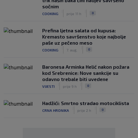
trik naših baka čini nadjev savršeno
sočnim
|
|
0
COOKING
prije 11 h
Prefina ljetna salata od kupusa:
Kremasto savršenstvo koje najbolje
paše uz pečeno meso
|
|
0
COOKING
7. aug.
Baronesa Arminka Helić nakon požara
kod Srebrenice: Nove sankcije su
odavno trebale biti uvedene
|
|
0
VIJESTI
prije 9 h
Hadžići: Smrtno stradao motociklista
|
|
0
CRNA HRONIKA
prije 2 h