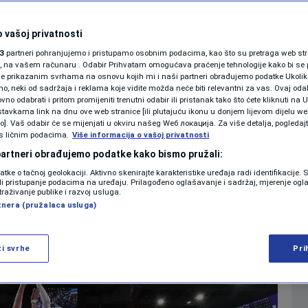
a pragu triple-
SHOWBIZ
KOLUMNE
 vašoj privatnosti
rao u stilu Jokića
3
partneri pohranjujemo i pristupamo osobnim podacima, kao što su pretraga web stran
ori, na vašem računaru . Odabir Prihvatam omogućava praćenje tehnologije kako bi se 
je prikazanim svrhama na osnovu kojih mi i naši partneri obrađujemo podatke Ukoliko
 neki od sadržaja i reklama koje vidite možda neće biti relevantni za vas. Ovaj odab
PODCAST
no odabrati i pritom promijeniti trenutni odabir ili pristanak tako što ćete kliknuti na U
tavkama link na dnu ove web stranice [ili plutajuću ikonu u donjem lijevom dijelu we
0
KOŠARKA
komentara
|
|
N1 SPECIJAL
vo]. Vaš odabir će se mijenjati u okviru našeg Wеб локација. Za više detalja, pogledaj
s ličnim podacima.
Više informacija o vašoj privatnosti
FENOMENI
 partneri obrađujemo podatke kako bismo pružali:
Više
datke o tačnoj geolokaciji. Aktivno skenirajte karakteristike uređaja radi identifikacije.
NEISTRAŽENO
ili pristupanje podacima na uređaju. Prilagođeno oglašavanje i sadržaj, mjerenje ogl
traživanje publike i razvoj usluga.
tnera (pružalaca usluga)
VIRALNO
FOTO
ži svrhe
Pri
PROMO
VIDEO