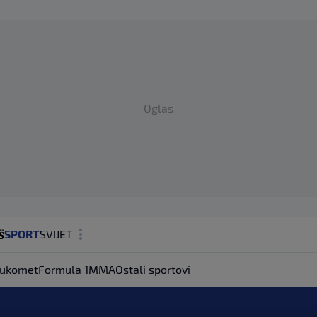
Oglas
SPORT
SVIJET
MAGAZIN
ukomet
Formula 1
MMA
Ostali sportovi
ZDRAVLJE