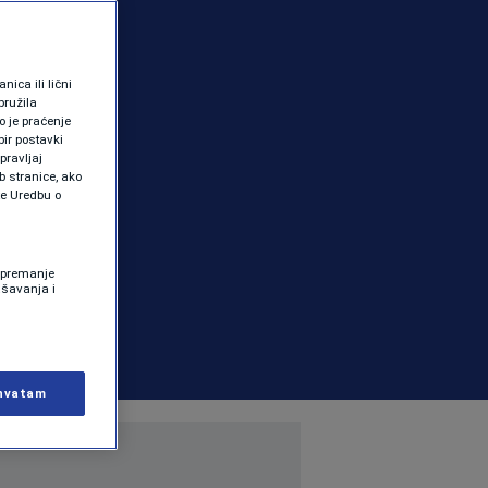
ica ili lični
pružila
 je praćenje
ir postavki
pravljaj
b stranice, ako
te Uredbu o
 Spremanje
ašavanja i
hvatam