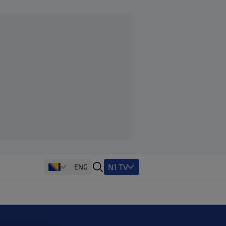
N1 TV
ENG