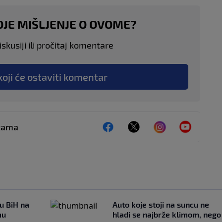
OJE MIŠLJENJE O OVOME?
skusiji ili pročitaj komentare
koji će ostaviti komentar
ežama
 u BiH na
Auto koje stoji na suncu ne
mu
hladi se najbrže klimom, nego