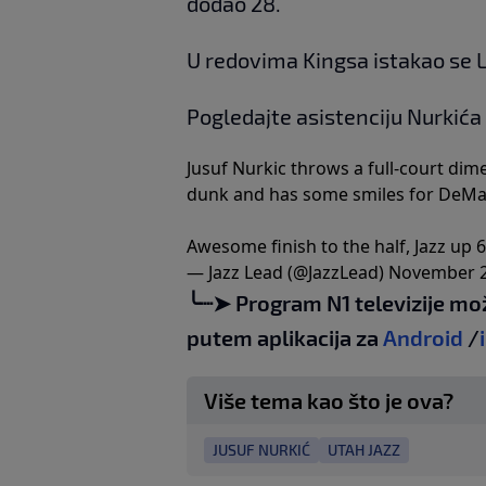
dodao 28.
U redovima Kingsa istakao se L
Pogledajte asistenciju Nurkića 
Jusuf Nurkic throws a full-court d
dunk and has some smiles for DeM
Awesome finish to the half, Jazz up 6
— Jazz Lead (@JazzLead)
November 2
╰┈➤ Program N1 televizije mo
putem aplikacija za
Android
/
Više tema kao što je ova?
JUSUF NURKIĆ
UTAH JAZZ