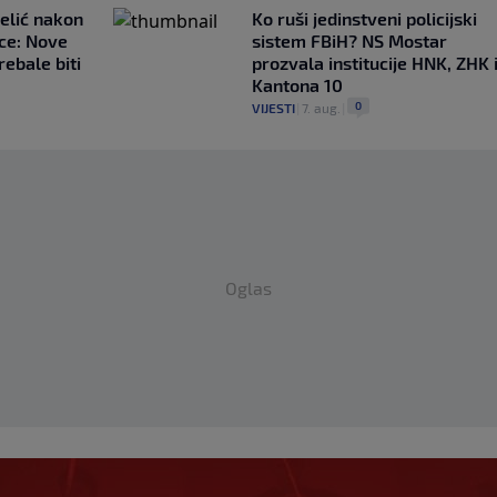
elić nakon
Ko ruši jedinstveni policijski
ce: Nove
sistem FBiH? NS Mostar
rebale biti
prozvala institucije HNK, ZHK 
Kantona 10
0
VIJESTI
|
7. aug.
|
Oglas
jač utrčao na teren i
uće fudbalere