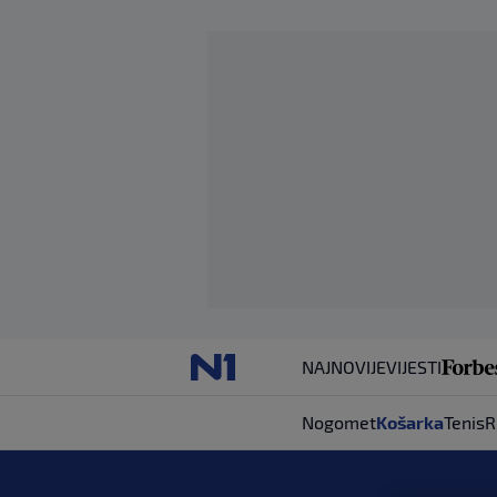
NAJNOVIJE
VIJESTI
Nogomet
Košarka
Tenis
R