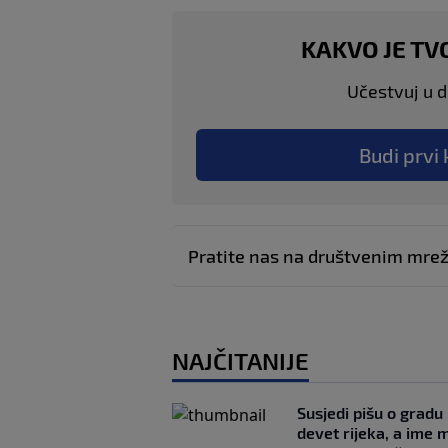
KAKVO JE TV
Učestvuj u di
Budi prvi 
Pratite nas na društvenim mr
NAJČITANIJE
Susjedi pišu o gradu
devet rijeka, a ime 