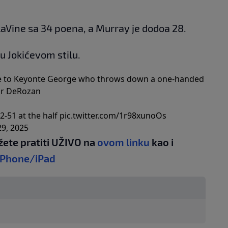
aVine sa 34 poena, a Murray je dodoa 28.
u Jokićevom stilu.
ime to Keyonte George who throws down a one-handed
ar DeRozan
2-51 at the half
pic.twitter.com/1r98xunoOs
9, 2025
žete pratiti UŽIVO na
ovom linku
kao i
iPhone/iPad