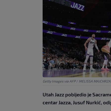
Getty Images via AFP
/
MELISSA MAJCHRZA
Utah Jazz pobijedio je Sacrame
centar Jazza, Jusuf Nurkić, od