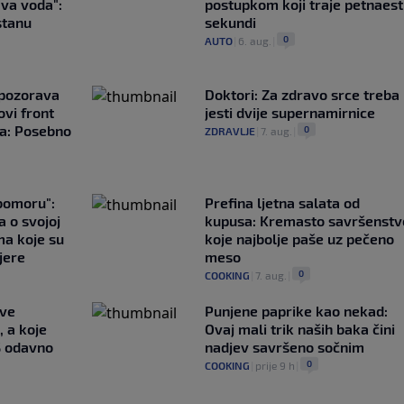
ava voda":
postupkom koji traje petnaest
stanu
sekundi
0
AUTO
|
6. aug.
|
upozorava
Doktori: Za zdravo srce treba
vi front
jesti dvije supernamirnice
ta: Posebno
0
ZDRAVLJE
|
7. aug.
|
ubomoru":
Prefina ljetna salata od
a o svojoj
kupusa: Kremasto savršenstv
ma koje su
koje najbolje paše uz pečeno
jere
meso
0
COOKING
|
7. aug.
|
ave
Punjene paprike kao nekad:
, a koje
Ovaj mali trik naših baka čini
S odavno
nadjev savršeno sočnim
0
COOKING
|
prije 9 h
|