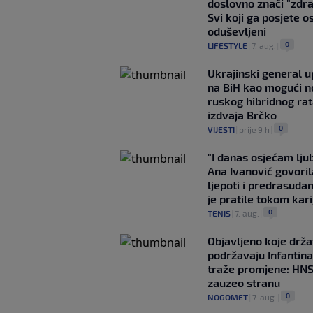
doslovno znači "zdr
Svi koji ga posjete o
oduševljeni
0
LIFESTYLE
|
7. aug.
|
Ukrajinski general 
na BiH kao mogući no
ruskog hibridnog ra
izdvaja Brčko
0
VIJESTI
|
prije 9 h
|
"I danas osjećam lj
Ana Ivanović govoril
ljepoti i predrasuda
je pratile tokom kari
0
TENIS
|
7. aug.
|
Objavljeno koje drž
podržavaju Infantina
traže promjene: HN
zauzeo stranu
0
NOGOMET
|
7. aug.
|