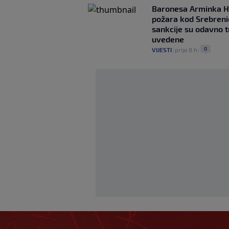
Baronesa Arminka H
požara kod Srebreni
sankcije su odavno t
uvedene
0
VIJESTI
|
prije 8 h
|
Haos u Irskoj: Navi
nasrnuo na gostuj