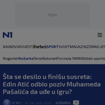
Oglas
NAJNOVIJE
VIJESTI
SPORT
SVIJET
MAGAZIN
ZDRAVLJE
Nogomet
Košarka
Tenis
Rukomet
Formula 1
MMA
Ostali sporto
Šta se desilo u finišu susreta:
Edin Atić odbio poziv Muhameda
Pašalića da uđe u igru?
0
N1 BiH
KOŠARKA
|
10. maj. 2026. 20:23
|
|