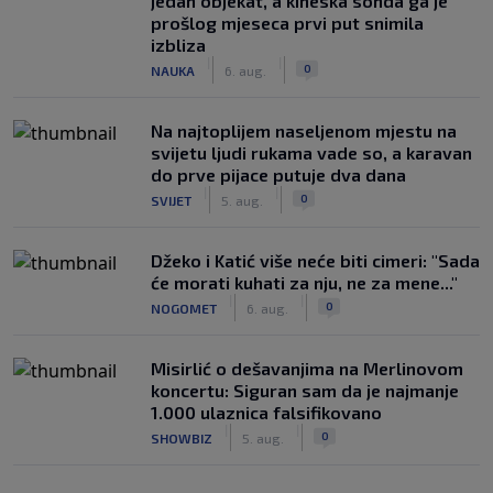
jedan objekat, a kineska sonda ga je
prošlog mjeseca prvi put snimila
izbliza
|
|
0
NAUKA
6. aug.
Na najtoplijem naseljenom mjestu na
svijetu ljudi rukama vade so, a karavan
do prve pijace putuje dva dana
|
|
0
SVIJET
5. aug.
Džeko i Katić više neće biti cimeri: "Sada
će morati kuhati za nju, ne za mene..."
|
|
0
NOGOMET
6. aug.
Misirlić o dešavanjima na Merlinovom
koncertu: Siguran sam da je najmanje
1.000 ulaznica falsifikovano
|
|
0
SHOWBIZ
5. aug.