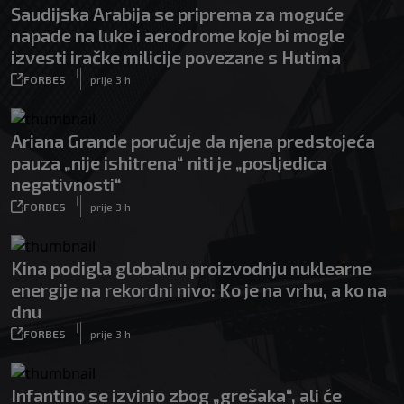
Saudijska Arabija se priprema za moguće
napade na luke i aerodrome koje bi mogle
izvesti iračke milicije povezane s Hutima
|
FORBES
prije 3 h
Ariana Grande poručuje da njena predstojeća
pauza „nije ishitrena“ niti je „posljedica
negativnosti“
|
FORBES
prije 3 h
Kina podigla globalnu proizvodnju nuklearne
energije na rekordni nivo: Ko je na vrhu, a ko na
dnu
|
FORBES
prije 3 h
Infantino se izvinio zbog „grešaka“, ali će