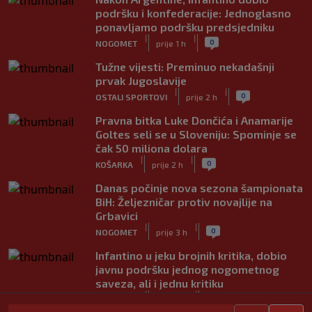
podršku i konfederacije: Jednoglasno
ponavljamo podršku predsjedniku
|
|
0
NOGOMET
prije 1 h
Tužne vijesti: Preminuo nekadašnji
prvak Jugoslavije
|
|
0
OSTALI SPORTOVI
prije 2 h
Pravna bitka Luke Dončića i Anamarije
Goltes seli se u Sloveniju: Spominje se
čak 50 miliona dolara
|
|
0
KOŠARKA
prije 2 h
Danas počinje nova sezona šampionata
BiH: Željezničar protiv novajlije na
Grbavici
|
|
0
NOGOMET
prije 3 h
Infantino u jeku brojnih kritika, dobio
javnu podršku jednog nogometnog
saveza, ali i jednu kritiku
|
|
0
NOGOMET
prije 3 h