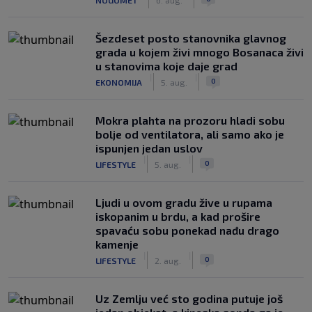
Šezdeset posto stanovnika glavnog
grada u kojem živi mnogo Bosanaca živi
u stanovima koje daje grad
|
|
0
EKONOMIJA
5. aug.
Mokra plahta na prozoru hladi sobu
bolje od ventilatora, ali samo ako je
ispunjen jedan uslov
|
|
0
LIFESTYLE
5. aug.
Ljudi u ovom gradu žive u rupama
iskopanim u brdu, a kad prošire
spavaću sobu ponekad nađu drago
kamenje
|
|
0
LIFESTYLE
2. aug.
Uz Zemlju već sto godina putuje još