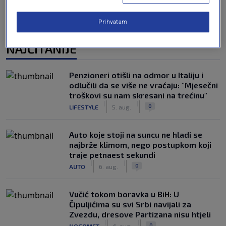
Prihvatam
NAJČITANIJE
Penzioneri otišli na odmor u Italiju i
odlučili da se više ne vraćaju: "Mjesečni
troškovi su nam skresani na trećinu"
|
|
0
LIFESTYLE
5. aug.
Auto koje stoji na suncu ne hladi se
najbrže klimom, nego postupkom koji
traje petnaest sekundi
|
|
0
AUTO
6. aug.
Vučić tokom boravka u BiH: U
Čipuljićima su svi Srbi navijali za
Zvezdu, dresove Partizana nisu htjeli
|
|
0
NOGOMET
6. aug.