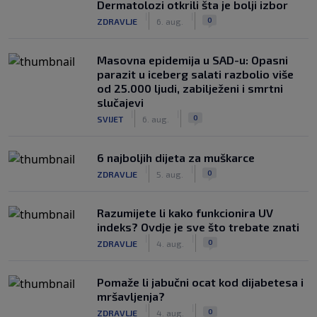
Dermatolozi otkrili šta je bolji izbor
|
|
0
ZDRAVLJE
6. aug.
Masovna epidemija u SAD-u: Opasni
parazit u iceberg salati razbolio više
od 25.000 ljudi, zabilježeni i smrtni
slučajevi
|
|
0
SVIJET
6. aug.
6 najboljih dijeta za muškarce
|
|
0
ZDRAVLJE
5. aug.
Razumijete li kako funkcionira UV
indeks? Ovdje je sve što trebate znati
|
|
0
ZDRAVLJE
4. aug.
Pomaže li jabučni ocat kod dijabetesa i
mršavljenja?
|
|
0
ZDRAVLJE
4. aug.