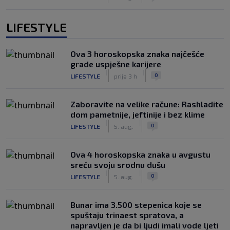
LIFESTYLE
Ova 3 horoskopska znaka najčešće
grade uspješne karijere
|
|
0
LIFESTYLE
prije 3 h
Zaboravite na velike račune: Rashladite
dom pametnije, jeftinije i bez klime
|
|
0
LIFESTYLE
5. aug.
Ova 4 horoskopska znaka u avgustu
sreću svoju srodnu dušu
|
|
0
LIFESTYLE
5. aug.
Bunar imа 3.500 stepenica koje se
spuštaju trinaest spratova, a
napravljen je da bi ljudi imali vode ljeti