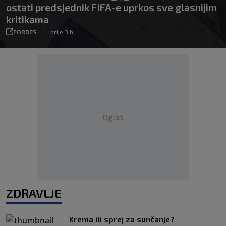
ostati predsjednik FIFA-e uprkos sve glasnijim
kritikama
|
FORBES
prije 3 h
Oglas
ZDRAVLJE
Krema ili sprej za sunčanje?