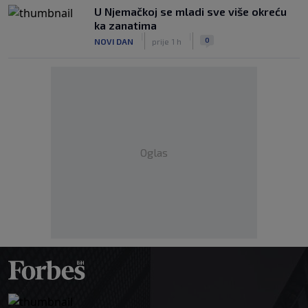
U Njemačkoj se mladi sve više okreću
ka zanatima
|
|
0
NOVI DAN
prije 1 h
Oglas