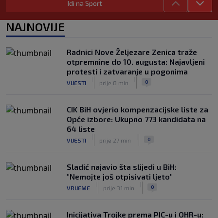
Idi na Sport
Trafford postao treći najskuplji golman
u historiji fudbala
NAJNOVIJE
|
|
0
NOGOMET
prije 3 h
Dan pobjede nad Englezima –
Radnici Nove Željezare Zenica traže
nacionalni dan fudbala u Argentini
otpremnine do 10. augusta: Najavljeni
|
|
0
NOGOMET
prije 4 h
protesti i zatvaranje u pogonima
|
|
0
VIJESTI
prije 8 min
CIK BiH ovjerio kompenzacijske liste za
Opće izbore: Ukupno 773 kandidata na
64 liste
|
|
0
VIJESTI
prije 27 min
Sladić najavio šta slijedi u BiH:
"Nemojte još otpisivati ljeto"
|
|
0
VRIJEME
prije 31 min
Inicijativa Trojke prema PIC-u i OHR-u: