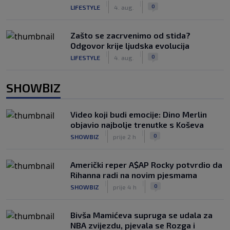
|
|
0
LIFESTYLE
4. aug.
Zašto se zacrvenimo od stida?
Odgovor krije ljudska evolucija
|
|
0
LIFESTYLE
4. aug.
SHOWBIZ
Video koji budi emocije: Dino Merlin
objavio najbolje trenutke s Koševa
|
|
0
SHOWBIZ
prije 2 h
Američki reper A$AP Rocky potvrdio da
Rihanna radi na novim pjesmama
|
|
0
SHOWBIZ
prije 4 h
Bivša Mamićeva supruga se udala za
NBA zvijezdu, pjevala se Rozga i