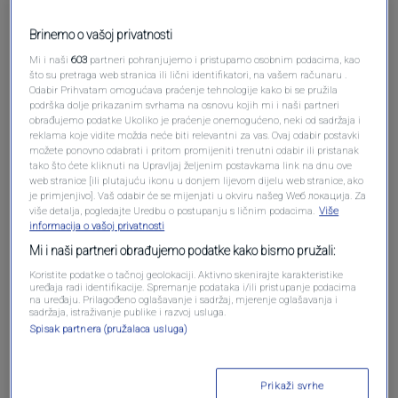
Brinemo o vašoj privatnosti
Mi i naši
603
partneri pohranjujemo i pristupamo osobnim podacima, kao
što su pretraga web stranica ili lični identifikatori, na vašem računaru .
Odabir Prihvatam omogućava praćenje tehnologije kako bi se pružila
podrška dolje prikazanim svrhama na osnovu kojih mi i naši partneri
Oglas
obrađujemo podatke Ukoliko je praćenje onemogućeno, neki od sadržaja i
reklama koje vidite možda neće biti relevantni za vas. Ovaj odabir postavki
možete ponovno odabrati i pritom promijeniti trenutni odabir ili pristanak
tako što ćete kliknuti na Upravljaj željenim postavkama link na dnu ove
web stranice [ili plutajuću ikonu u donjem lijevom dijelu web stranice, ako
je primjenjivo]. Vaš odabir će se mijenjati u okviru našeg Wеб локација. Za
više detalja, pogledajte Uredbu o postupanju s ličnim podacima.
Više
informacija o vašoj privatnosti
Mi i naši partneri obrađujemo podatke kako bismo pružali:
Koristite podatke o tačnoj geolokaciji. Aktivno skenirajte karakteristike
uređaja radi identifikacije. Spremanje podataka i/ili pristupanje podacima
na uređaju. Prilagođeno oglašavanje i sadržaj, mjerenje oglašavanja i
sadržaja, istraživanje publike i razvoj usluga.
Spisak partnera (pružalaca usluga)
Oglas
Prikaži svrhe