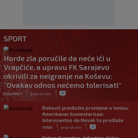
SPORT
Horde zla poručile da neće ići u
Vrapčiće, a upravu FK Sarajevo
okrivili za neigranje na Koševu:
"Ovakav odnos nećemo tolerisati"
|
|
0
NOGOMET
prije 43 min
Đoković predložio promjene u tenisu,
Amerikanac komentarisao:
Interesantno da Novak to predlaže
|
|
0
TENIS
prije 56 min
Nakon Argentine, Infantino dobio