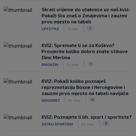
Skrati vrijeme do utakmice uz naš kviz:
Pokaži šta znaš o Zmajevima i zauzmi
prvo mjesto na tabeli
|
|
1
LIFESTYLE
12. jun.
KVIZ: Spremate li se za Koševo?
Provjerite koliko dobro znate stihove
Dine Merlina
|
|
1
MAGAZIN
31. mar.
KVIZ: Pokaži koliko poznaješ
reprezentaciju Bosne i Hercegovine i
zauzmi prvo mjesto na tabeli navijača
|
|
0
NOGOMET
31. mar.
KVIZ: Poznajete li bh. sport i sportiste?
|
|
0
OSTALI SPORTOVI
23. mar.