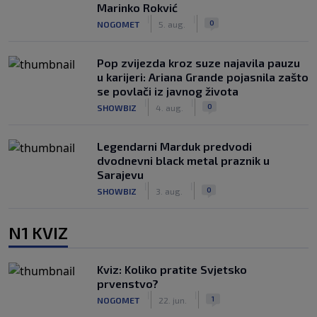
Marinko Rokvić
|
|
0
NOGOMET
5. aug.
Pop zvijezda kroz suze najavila pauzu
u karijeri: Ariana Grande pojasnila zašto
se povlači iz javnog života
|
|
0
SHOWBIZ
4. aug.
Legendarni Marduk predvodi
dvodnevni black metal praznik u
Sarajevu
|
|
0
SHOWBIZ
3. aug.
N1 KVIZ
Kviz: Koliko pratite Svjetsko
prvenstvo?
|
|
1
NOGOMET
22. jun.