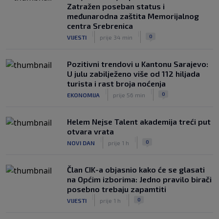
Zatražen poseban status i
međunarodna zaštita Memorijalnog
centra Srebrenica
|
|
0
VIJESTI
prije 34 min
Pozitivni trendovi u Kantonu Sarajevo:
U julu zabilježeno više od 112 hiljada
turista i rast broja noćenja
|
|
0
EKONOMIJA
prije 56 min
Helem Nejse Talent akademija treći put
otvara vrata
|
|
0
NOVI DAN
prije 1 h
Član CIK-a objasnio kako će se glasati
na Općim izborima: Jedno pravilo birači
posebno trebaju zapamtiti
|
|
0
VIJESTI
prije 1 h