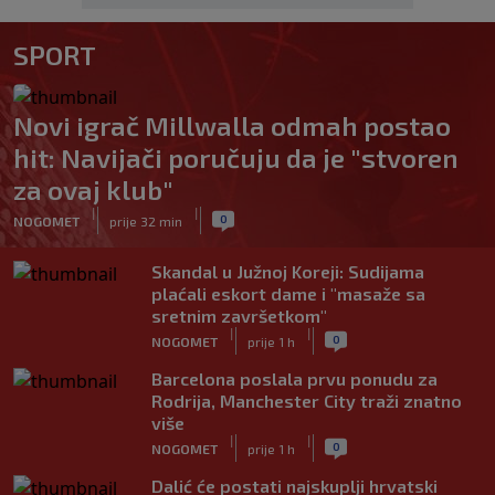
SPORT
Novi igrač Millwalla odmah postao
hit: Navijači poručuju da je "stvoren
za ovaj klub"
|
|
0
NOGOMET
prije 32 min
Skandal u Južnoj Koreji: Sudijama
plaćali eskort dame i "masaže sa
sretnim završetkom"
|
|
0
NOGOMET
prije 1 h
Barcelona poslala prvu ponudu za
Rodrija, Manchester City traži znatno
više
|
|
0
NOGOMET
prije 1 h
Dalić će postati najskuplji hrvatski