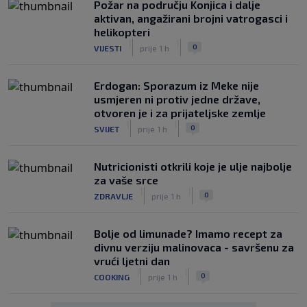
Požar na području Konjica i dalje
aktivan, angažirani brojni vatrogasci i
helikopteri
|
|
0
VIJESTI
prije 1 h
Erdogan: Sporazum iz Meke nije
usmjeren ni protiv jedne države,
otvoren je i za prijateljske zemlje
|
|
0
SVIJET
prije 1 h
Nutricionisti otkrili koje je ulje najbolje
za vaše srce
|
|
0
ZDRAVLJE
prije 1 h
Bolje od limunade? Imamo recept za
divnu verziju malinovaca - savršenu za
vrući ljetni dan
|
|
0
COOKING
prije 1 h