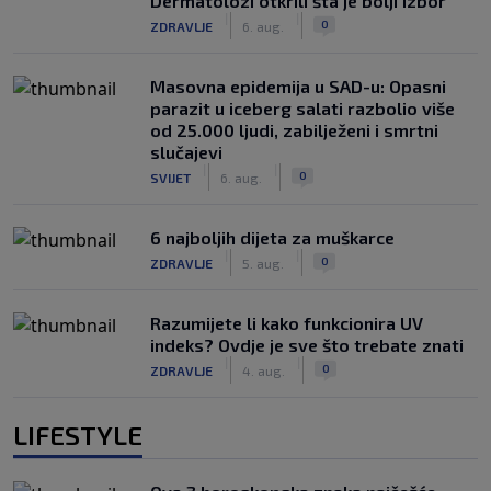
Dermatolozi otkrili šta je bolji izbor
|
|
0
ZDRAVLJE
6. aug.
Masovna epidemija u SAD-u: Opasni
parazit u iceberg salati razbolio više
od 25.000 ljudi, zabilježeni i smrtni
slučajevi
|
|
0
SVIJET
6. aug.
6 najboljih dijeta za muškarce
|
|
0
ZDRAVLJE
5. aug.
Razumijete li kako funkcionira UV
indeks? Ovdje je sve što trebate znati
|
|
0
ZDRAVLJE
4. aug.
LIFESTYLE