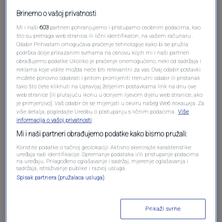
Brinemo o vašoj privatnosti
Oglas
Mi i naši
603
partneri pohranjujemo i pristupamo osobnim podacima, kao
što su pretraga web stranica ili lični identifikatori, na vašem računaru .
Odabir Prihvatam omogućava praćenje tehnologije kako bi se pružila
podrška dolje prikazanim svrhama na osnovu kojih mi i naši partneri
obrađujemo podatke Ukoliko je praćenje onemogućeno, neki od sadržaja i
reklama koje vidite možda neće biti relevantni za vas. Ovaj odabir postavki
možete ponovno odabrati i pritom promijeniti trenutni odabir ili pristanak
tako što ćete kliknuti na Upravljaj željenim postavkama link na dnu ove
web stranice [ili plutajuću ikonu u donjem lijevom dijelu web stranice, ako
je primjenjivo]. Vaš odabir će se mijenjati u okviru našeg Wеб локација. Za
više detalja, pogledajte Uredbu o postupanju s ličnim podacima.
Više
informacija o vašoj privatnosti
Mi i naši partneri obrađujemo podatke kako bismo pružali:
Oglas
Koristite podatke o tačnoj geolokaciji. Aktivno skenirajte karakteristike
uređaja radi identifikacije. Spremanje podataka i/ili pristupanje podacima
na uređaju. Prilagođeno oglašavanje i sadržaj, mjerenje oglašavanja i
sadržaja, istraživanje publike i razvoj usluga.
Spisak partnera (pružalaca usluga)
Prikaži svrhe