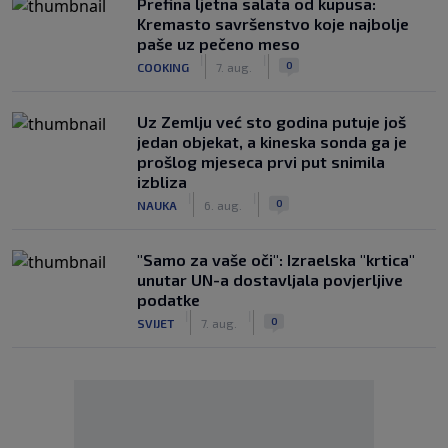
Prefina ljetna salata od kupusa:
Kremasto savršenstvo koje najbolje
paše uz pečeno meso
|
|
0
COOKING
7. aug.
Uz Zemlju već sto godina putuje još
jedan objekat, a kineska sonda ga je
prošlog mjeseca prvi put snimila
izbliza
|
|
0
NAUKA
6. aug.
"Samo za vaše oči": Izraelska "krtica"
unutar UN-a dostavljala povjerljive
podatke
|
|
0
SVIJET
7. aug.