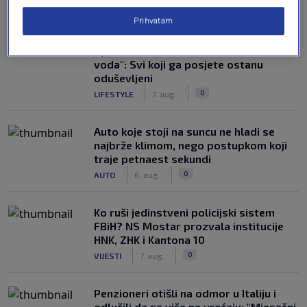
NAJČITANIJE
Prihvatam
Susjedi pišu o gradu u BiH na devet
rijeka, a ime mu doslovno znači "zdrava
voda": Svi koji ga posjete ostanu
oduševljeni
|
|
0
LIFESTYLE
7. aug.
Auto koje stoji na suncu ne hladi se
najbrže klimom, nego postupkom koji
traje petnaest sekundi
|
|
0
AUTO
6. aug.
Ko ruši jedinstveni policijski sistem
FBiH? NS Mostar prozvala institucije
HNK, ZHK i Kantona 10
|
|
0
VIJESTI
7. aug.
Penzioneri otišli na odmor u Italiju i
odlučili da se više ne vraćaju: "Mjesečni