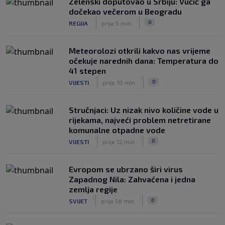
Zelenski doputovao u Srbiju: Vučić ga
namjeravao prodati prava na Svjetsko
dočekao večerom u Beogradu
prvenstvo ispod cijene?
|
|
|
|
0
REGIJA
prije 5 min
0
NOGOMET
7. aug.
Meteorolozi otkrili kakvo nas vrijeme
očekuje narednih dana: Temperatura do
41 stepen
|
|
0
VIJESTI
prije 10 min
Stručnjaci: Uz nizak nivo količine vode u
rijekama, najveći problem netretirane
komunalne otpadne vode
|
|
0
VIJESTI
prije 12 min
Evropom se ubrzano širi virus
Zapadnog Nila: Zahvaćena i jedna
zemlja regije
|
|
0
SVIJET
prije 56 min