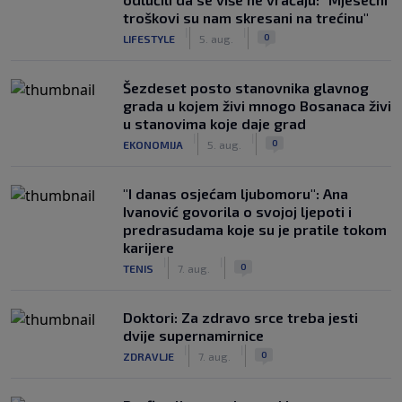
troškovi su nam skresani na trećinu"
|
|
0
LIFESTYLE
5. aug.
Šezdeset posto stanovnika glavnog
grada u kojem živi mnogo Bosanaca živi
u stanovima koje daje grad
|
|
0
EKONOMIJA
5. aug.
"I danas osjećam ljubomoru": Ana
Ivanović govorila o svojoj ljepoti i
predrasudama koje su je pratile tokom
karijere
|
|
0
TENIS
7. aug.
Doktori: Za zdravo srce treba jesti
dvije supernamirnice
|
|
0
ZDRAVLJE
7. aug.