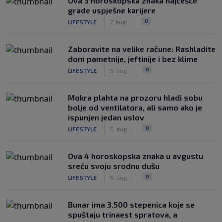
Ova 3 horoskopska znaka najčešće
grade uspješne karijere
|
|
0
LIFESTYLE
7. aug.
Zaboravite na velike račune: Rashladite
dom pametnije, jeftinije i bez klime
|
|
0
LIFESTYLE
5. aug.
Mokra plahta na prozoru hladi sobu
bolje od ventilatora, ali samo ako je
ispunjen jedan uslov
|
|
0
LIFESTYLE
5. aug.
Ova 4 horoskopska znaka u avgustu
sreću svoju srodnu dušu
|
|
0
LIFESTYLE
5. aug.
Bunar imа 3.500 stepenica koje se
spuštaju trinaest spratova, a