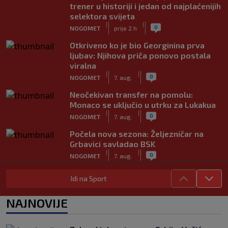
trener u historiji i jedan od najplaćenijih
selektora svijeta
|
|
0
NOGOMET
prije 2 h
Otkriveno ko je bio Georginina prva
ljubav: Njihova priča ponovo postala
viralna
|
|
0
NOGOMET
7. aug.
Neočekivan transfer na pomolu:
Monaco se uključio u utrku za Lukakua
|
|
0
NOGOMET
7. aug.
Počela nova sezona: Željezničar na
Grbavici savladao BSK
|
|
0
NOGOMET
7. aug.
Objavljeno koje države podržavaju
Idi na Sport
Infantina, a koje traže promjene: HNS
odavno zauzeo stranu
NAJNOVIJE
|
|
0
NOGOMET
7. aug.
UEFA pokreće istragu: Je li Infantino