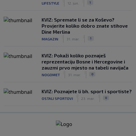
|
|
1
LIFESTYLE
12. jun.
KVIZ: Spremate li se za Koševo?
Provjerite koliko dobro znate stihove
Dine Merlina
|
|
1
MAGAZIN
31. mar.
KVIZ: Pokaži koliko poznaješ
reprezentaciju Bosne i Hercegovine i
zauzmi prvo mjesto na tabeli navijača
|
|
0
NOGOMET
31. mar.
KVIZ: Poznajete li bh. sport i sportiste?
|
|
0
OSTALI SPORTOVI
23. mar.