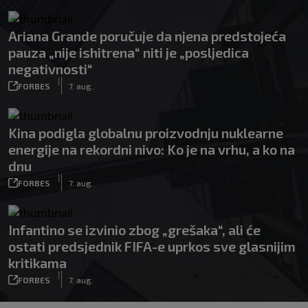
Ariana Grande poručuje da njena predstojeća
pauza „nije ishitrena“ niti je „posljedica
negativnosti“
|
FORBES
7. aug.
Kina podigla globalnu proizvodnju nuklearne
energije na rekordni nivo: Ko je na vrhu, a ko na
dnu
|
FORBES
7. aug.
Infantino se izvinio zbog „grešaka“, ali će
ostati predsjednik FIFA-e uprkos sve glasnijim
kritikama
|
FORBES
7. aug.