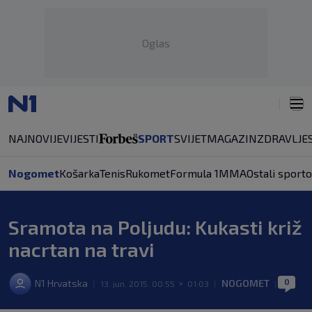
Oglas
NAJNOVIJE
VIJESTI
SPORT
SVIJET
MAGAZIN
ZDRAVLJE
Nogomet
Košarka
Tenis
Rukomet
Formula 1
MMA
Ostali sporto
Sramota na Poljudu: Kukasti križ
nacrtan na travi
0
N1 Hrvatska
NOGOMET
|
13. jun. 2015. 00:55
>
01:03
|
|