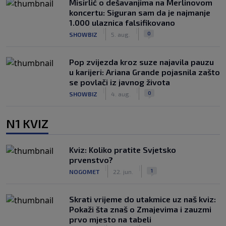
Misirlić o dešavanjima na Merlinovom
koncertu: Siguran sam da je najmanje
1.000 ulaznica falsifikovano
|
|
0
SHOWBIZ
5. aug.
Pop zvijezda kroz suze najavila pauzu
u karijeri: Ariana Grande pojasnila zašto
se povlači iz javnog života
|
|
0
SHOWBIZ
4. aug.
N1 KVIZ
Kviz: Koliko pratite Svjetsko
prvenstvo?
|
|
1
NOGOMET
22. jun.
Skrati vrijeme do utakmice uz naš kviz:
Pokaži šta znaš o Zmajevima i zauzmi
prvo mjesto na tabeli