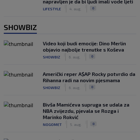
napravljen je da bi ljudi imali vode ljeti
|
|
0
LIFESTYLE
4. aug.
SHOWBIZ
Video koji budi emocije: Dino Merlin
objavio najbolje trenutke s Koševa
|
|
0
SHOWBIZ
6. aug.
Američki reper A$AP Rocky potvrdio da
Rihanna radi na novim pjesmama
|
|
0
SHOWBIZ
6. aug.
Bivša Mamićeva supruga se udala za
NBA zvijezdu, pjevala se Rozga i
Marinko Rokvić
|
|
0
NOGOMET
5. aug.