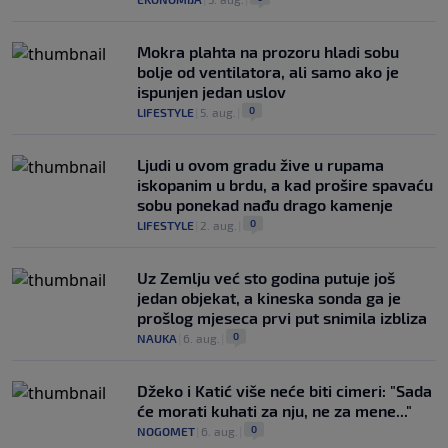
Mokra plahta na prozoru hladi sobu
bolje od ventilatora, ali samo ako je
ispunjen jedan uslov
0
LIFESTYLE
|
5. aug.
|
Ljudi u ovom gradu žive u rupama
iskopanim u brdu, a kad prošire spavaću
sobu ponekad nađu drago kamenje
0
LIFESTYLE
|
2. aug.
|
Uz Zemlju već sto godina putuje još
jedan objekat, a kineska sonda ga je
prošlog mjeseca prvi put snimila izbliza
0
NAUKA
|
6. aug.
|
Džeko i Katić više neće biti cimeri: "Sada
će morati kuhati za nju, ne za mene..."
0
NOGOMET
|
6. aug.
|