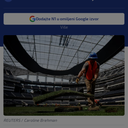
Dodajte N1 u omiljeni Google izvor
Više
REUTERS
/
Caroline Brehman