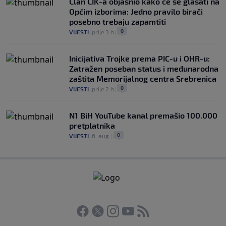
Član CIK-a objasnio kako će se glasati na
Općim izborima: Jedno pravilo birači
posebno trebaju zapamtiti
0
VIJESTI
|
prije 3 h
|
Inicijativa Trojke prema PIC-u i OHR-u:
Zatražen poseban status i međunarodna
zaštita Memorijalnog centra Srebrenica
0
VIJESTI
|
prije 2 h
|
N1 BiH YouTube kanal premašio 100.000
pretplatnika
0
VIJESTI
|
6. aug.
|