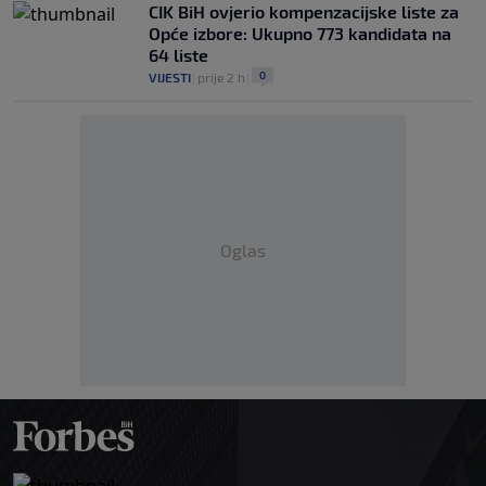
CIK BiH ovjerio kompenzacijske liste za
Opće izbore: Ukupno 773 kandidata na
64 liste
0
VIJESTI
|
prije 2 h
|
Oglas