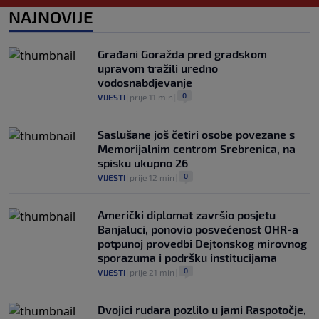
NAJNOVIJE
Danas počinje nova sezona šampionata
BiH: Željezničar protiv novajlije na
Grbavici
Građani Goražda pred gradskom
0
NOGOMET
|
prije 4 h
|
upravom tražili uredno
vodosnabdjevanje
0
VIJESTI
|
prije 11 min
|
Saslušane još četiri osobe povezane s
Memorijalnim centrom Srebrenica, na
spisku ukupno 26
0
VIJESTI
|
prije 12 min
|
Američki diplomat završio posjetu
Banjaluci, ponovio posvećenost OHR-a
potpunoj provedbi Dejtonskog mirovnog
sporazuma i podršku institucijama
0
VIJESTI
|
prije 21 min
|
Dvojici rudara pozlilo u jami Raspotočje,