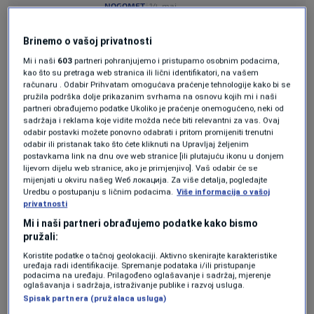
NOGOMET
|
14. maj.
Igor Štimac novom objavom
uzburkao strasti: "Koliko puta
Brinemo o vašoj privatnosti
petokraka mora biti poražena da bi
Mi i naši
603
partneri pohranjujemo i pristupamo osobnim podacima,
nestala?"
kao što su pretraga web stranica ili lični identifikatori, na vašem
NOGOMET
|
14. maj.
računaru . Odabir Prihvatam omogućava praćenje tehnologije kako bi se
pružila podrška dolje prikazanim svrhama na osnovu kojih mi i naši
Lewandowski pred šokantnim
partneri obrađujemo podatke Ukoliko je praćenje onemogućeno, neki od
transferom: Saudijci mu nude
sadržaja i reklama koje vidite možda neće biti relevantni za vas. Ovaj
bogatstvo kakvo se ne odbija
odabir postavki možete ponovno odabrati i pritom promijeniti trenutni
NOGOMET
|
14. maj.
odabir ili pristanak tako što ćete kliknuti na Upravljaj željenim
postavkama link na dnu ove web stranice [ili plutajuću ikonu u donjem
Cleveland napravio čudesan
lijevom dijelu web stranice, ako je primjenjivo]. Vaš odabir će se
preokret u Detroitu: Mobley slomio
mijenjati u okviru našeg Wеб локација. Za više detalja, pogledajte
Pistonse nakon produžetka! (VIDEO)
Uredbu o postupanju s ličnim podacima.
Više informacija o vašoj
KOŠARKA
|
14. maj.
privatnosti
Mi i naši partneri obrađujemo podatke kako bismo
pružali:
WBGT predstavlja specijalni pokazatelj koji ne
Koristite podatke o tačnoj geolokaciji. Aktivno skenirajte karakteristike
mjeri samo temperaturu zraka, nego i vlagu,
uređaja radi identifikacije. Spremanje podataka i/ili pristupanje
podacima na uređaju. Prilagođeno oglašavanje i sadržaj, mjerenje
oglašavanja i sadržaja, istraživanje publike i razvoj usluga.
sunčevo zračenje i mogućnost hlađenja
Spisak partnera (pružalaca usluga)
ljudskog tijela.