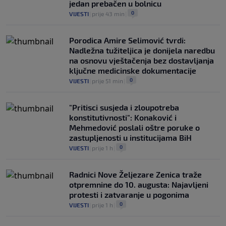
jedan prebačen u bolnicu
0
VIJESTI
|
prije 43 min
|
Porodica Amire Selimović tvrdi:
Nadležna tužiteljica je donijela naredbu
na osnovu vještačenja bez dostavljanja
ključne medicinske dokumentacije
0
VIJESTI
|
prije 51 min
|
"Pritisci susjeda i zloupotreba
konstitutivnosti": Konaković i
Mehmedović poslali oštre poruke o
zastupljenosti u institucijama BiH
0
VIJESTI
|
prije 1 h
|
Radnici Nove Željezare Zenica traže
otpremnine do 10. augusta: Najavljeni
protesti i zatvaranje u pogonima
0
VIJESTI
|
prije 1 h
|