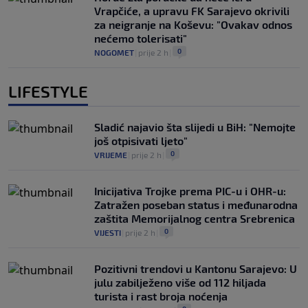
Vrapčiće, a upravu FK Sarajevo okrivili
za neigranje na Koševu: "Ovakav odnos
nećemo tolerisati"
0
NOGOMET
|
prije 2 h
|
LIFESTYLE
Sladić najavio šta slijedi u BiH: "Nemojte
još otpisivati ljeto"
0
VRIJEME
|
prije 2 h
|
Inicijativa Trojke prema PIC-u i OHR-u:
Zatražen poseban status i međunarodna
zaštita Memorijalnog centra Srebrenica
0
VIJESTI
|
prije 2 h
|
Pozitivni trendovi u Kantonu Sarajevo: U
julu zabilježeno više od 112 hiljada
turista i rast broja noćenja