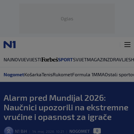
Oglas
NAJNOVIJE
VIJESTI
SPORT
SVIJET
MAGAZIN
ZDRAVLJE
S
Nogomet
Košarka
Tenis
Rukomet
Formula 1
MMA
Ostali sporto
Alarm pred Mundijal 2026:
Naučnici upozorili na ekstremne
vrućine i opasnost za igrače
0
N1 BiH
NOGOMET
|
14. maj. 2026. 10:21
|
|