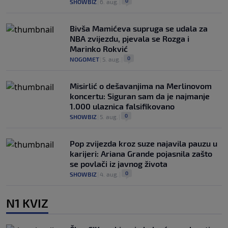
0
SHOWBIZ
|
6. aug.
|
Bivša Mamićeva supruga se udala za
NBA zvijezdu, pjevala se Rozga i
Marinko Rokvić
0
NOGOMET
|
5. aug.
|
Misirlić o dešavanjima na Merlinovom
koncertu: Siguran sam da je najmanje
1.000 ulaznica falsifikovano
0
SHOWBIZ
|
5. aug.
|
Pop zvijezda kroz suze najavila pauzu u
karijeri: Ariana Grande pojasnila zašto
se povlači iz javnog života
0
SHOWBIZ
|
4. aug.
|
N1 KVIZ