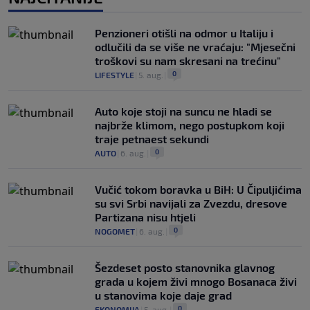
Penzioneri otišli na odmor u Italiju i
odlučili da se više ne vraćaju: "Mjesečni
troškovi su nam skresani na trećinu"
0
LIFESTYLE
|
5. aug.
|
Auto koje stoji na suncu ne hladi se
najbrže klimom, nego postupkom koji
traje petnaest sekundi
0
AUTO
|
6. aug.
|
Vučić tokom boravka u BiH: U Čipuljićima
su svi Srbi navijali za Zvezdu, dresove
Partizana nisu htjeli
0
NOGOMET
|
6. aug.
|
Šezdeset posto stanovnika glavnog
grada u kojem živi mnogo Bosanaca živi
u stanovima koje daje grad
0
EKONOMIJA
|
5. aug.
|