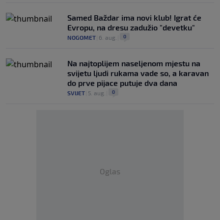
Samed Baždar ima novi klub! Igrat će
Evropu, na dresu zadužio "devetku"
0
NOGOMET
|
6. aug.
|
Na najtoplijem naseljenom mjestu na
svijetu ljudi rukama vade so, a karavan
do prve pijace putuje dva dana
0
SVIJET
|
5. aug.
|
Oglas