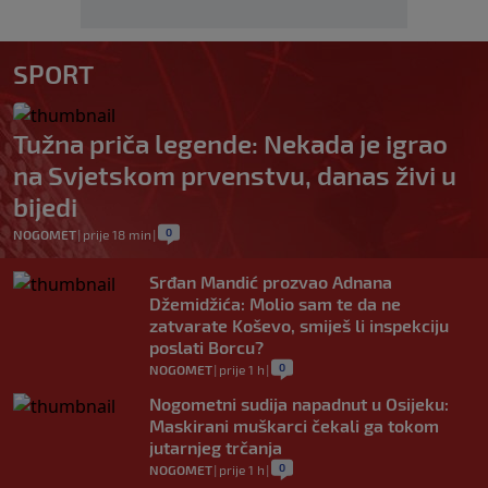
SPORT
Tužna priča legende: Nekada je igrao
na Svjetskom prvenstvu, danas živi u
bijedi
0
NOGOMET
|
prije 18 min
|
Srđan Mandić prozvao Adnana
Džemidžića: Molio sam te da ne
zatvarate Koševo, smiješ li inspekciju
poslati Borcu?
0
NOGOMET
|
prije 1 h
|
Nogometni sudija napadnut u Osijeku:
Maskirani muškarci čekali ga tokom
jutarnjeg trčanja
0
NOGOMET
|
prije 1 h
|