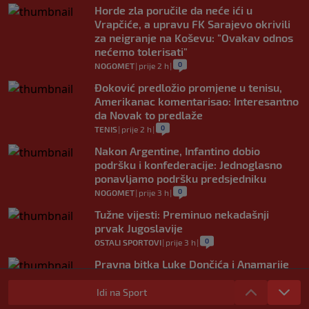
Horde zla poručile da neće ići u
Vrapčiće, a upravu FK Sarajevo okrivili
za neigranje na Koševu: "Ovakav odnos
nećemo tolerisati"
0
NOGOMET
|
prije 2 h
|
Đoković predložio promjene u tenisu,
Amerikanac komentarisao: Interesantno
da Novak to predlaže
0
TENIS
|
prije 2 h
|
Nakon Argentine, Infantino dobio
podršku i konfederacije: Jednoglasno
ponavljamo podršku predsjedniku
0
NOGOMET
|
prije 3 h
|
Tužne vijesti: Preminuo nekadašnji
prvak Jugoslavije
0
OSTALI SPORTOVI
|
prije 3 h
|
Pravna bitka Luke Dončića i Anamarije
Goltes seli se u Sloveniju: Spominje se
čak 50 miliona dolara
Idi na Sport
0
KOŠARKA
|
prije 4 h
|