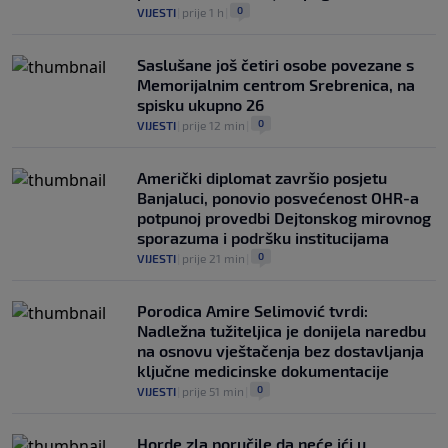
0
VIJESTI
|
prije 1 h
|
Saslušane još četiri osobe povezane s
Memorijalnim centrom Srebrenica, na
spisku ukupno 26
0
VIJESTI
|
prije 12 min
|
Američki diplomat završio posjetu
Banjaluci, ponovio posvećenost OHR-a
potpunoj provedbi Dejtonskog mirovnog
sporazuma i podršku institucijama
0
VIJESTI
|
prije 21 min
|
Porodica Amire Selimović tvrdi:
Nadležna tužiteljica je donijela naredbu
na osnovu vještačenja bez dostavljanja
ključne medicinske dokumentacije
0
VIJESTI
|
prije 51 min
|
Horde zla poručile da neće ići u