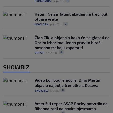
0
EKONOMIJA
|
prije 2 h
|
Helem Nejse Talent akademija treći put
otvara vrata
0
NOVI DAN
|
prije 2 h
|
Član CIK-a objasnio kako će se glasati na
Općim izborima: Jedno pravilo birači
posebno trebaju zapamtiti
0
VIJESTI
|
prije 3 h
|
SHOWBIZ
Video koji budi emocije: Dino Merlin
objavio najbolje trenutke s Koševa
0
SHOWBIZ
|
6. aug.
|
Američki reper A$AP Rocky potvrdio da
Rihanna radi na novim pjesmama