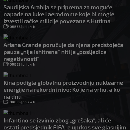
Saudijska Arabija se priprema za moguće
napade na luke i aerodrome koje bi mogle
izvesti iračke milicije povezane s Hutima
FORBES
|
prije 4 h
Ariana Grande poručuje da njena predstojeća
pauza „nije ishitrena“ niti je „posljedica
negativnosti“
FORBES
|
prije 4 h
Kina podigla globalnu proizvodnju nuklearne
energije na rekordni nivo: Ko je na vrhu, a ko
na dnu
FORBES
|
prije 4 h
Infantino se izvinio zbog „grešaka“, ali će
ostati predsjednik FIFA-e uprkos sve glasnijim