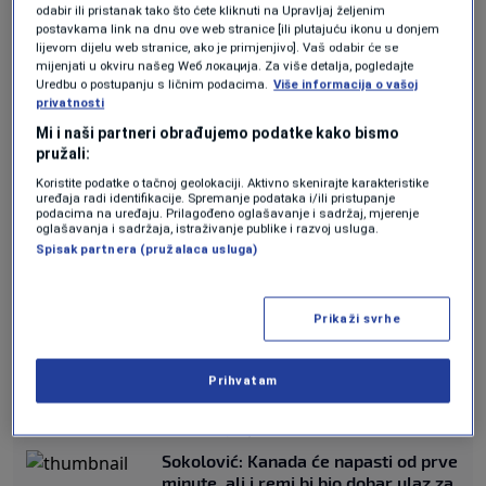
odabir ili pristanak tako što ćete kliknuti na Upravljaj željenim
U anketi koju su na ulicama Toronta napravile
postavkama link na dnu ove web stranice [ili plutajuću ikonu u donjem
lijevom dijelu web stranice, ako je primjenjivo]. Vaš odabir će se
kolege N1 televizije, bh. navijači nisu krili
mijenjati u okviru našeg Wеб локација. Za više detalja, pogledajte
Uredbu o postupanju s ličnim podacima.
Više informacija o vašoj
optimizam pred duel sa Kanadom.
privatnosti
Mi i naši partneri obrađujemo podatke kako bismo
pružali:
Zastave, euforija i emocije: Toronto
živi za prvi meč Bosne i Hercegovine
Koristite podatke o tačnoj geolokaciji. Aktivno skenirajte karakteristike
uređaja radi identifikacije. Spremanje podataka i/ili pristupanje
NOGOMET
|
11. jun.
podacima na uređaju. Prilagođeno oglašavanje i sadržaj, mjerenje
Zmajevi predvođeni Edinom Džekom
oglašavanja i sadržaja, istraživanje publike i razvoj usluga.
Spisak partnera (pružalaca usluga)
odradili posljednji trening pred
Kanadu, dva Zmaja propustila krajnje
pripreme (VIDEO / FOTO)
NOGOMET
|
11. jun.
Prikaži svrhe
Kanađani strahuju od navijača Bosne
i Hercegovina na otvaranju
Prihvatam
Mundijala: "Ako to urade, bit će
sramota..."
NOGOMET
|
11. jun.
Sokolović: Kanada će napasti od prve
minute, ali i remi bi bio dobar ulaz za