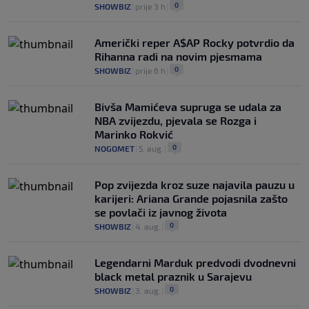
0
SHOWBIZ
|
prije 3 h
|
Američki reper A$AP Rocky potvrdio da
Rihanna radi na novim pjesmama
0
SHOWBIZ
|
prije 6 h
|
Bivša Mamićeva supruga se udala za
NBA zvijezdu, pjevala se Rozga i
Marinko Rokvić
0
NOGOMET
|
5. aug.
|
Pop zvijezda kroz suze najavila pauzu u
karijeri: Ariana Grande pojasnila zašto
se povlači iz javnog života
0
SHOWBIZ
|
4. aug.
|
Legendarni Marduk predvodi dvodnevni
black metal praznik u Sarajevu
0
SHOWBIZ
|
3. aug.
|