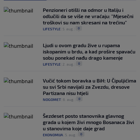
Penzioneri otišli na odmor u Italiju i
odlučili da se više ne vraćaju: "Mjesečni
troškovi su nam skresani na trećinu"
0
LIFESTYLE
|
5. aug.
|
Ljudi u ovom gradu žive u rupama
iskopanim u brdu, a kad prošire spavaću
sobu ponekad nađu drago kamenje
0
LIFESTYLE
|
2. aug.
|
Vučić tokom boravka u BiH: U Čipuljićima
su svi Srbi navijali za Zvezdu, dresove
Partizana nisu htjeli
0
NOGOMET
|
6. aug.
|
Šezdeset posto stanovnika glavnog
grada u kojem živi mnogo Bosanaca živi
u stanovima koje daje grad
0
EKONOMIJA
|
5. aug.
|