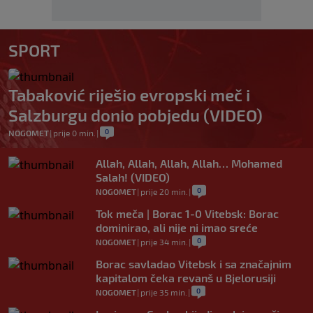
SPORT
Tabaković riješio evropski meč i
Salzburgu donio pobjedu (VIDEO)
0
NOGOMET
|
prije 0 min.
|
Allah, Allah, Allah, Allah… Mohamed
Salah! (VIDEO)
0
NOGOMET
|
prije 20 min.
|
Tok meča | Borac 1-0 Vitebsk: Borac
dominirao, ali nije ni imao sreće
0
NOGOMET
|
prije 34 min.
|
Borac savladao Vitebsk i sa značajnim
kapitalom čeka revanš u Bjelorusiji
0
NOGOMET
|
prije 35 min.
|