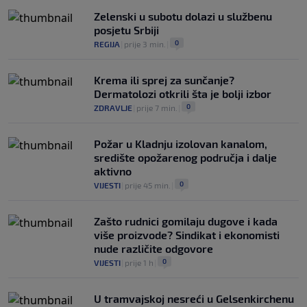
Zelenski u subotu dolazi u službenu
posjetu Srbiji
0
REGIJA
|
prije 3 min.
|
Krema ili sprej za sunčanje?
Dermatolozi otkrili šta je bolji izbor
0
ZDRAVLJE
|
prije 7 min.
|
Požar u Kladnju izolovan kanalom,
središte opožarenog područja i dalje
aktivno
0
VIJESTI
|
prije 45 min.
|
Zašto rudnici gomilaju dugove i kada
više proizvode? Sindikat i ekonomisti
nude različite odgovore
0
VIJESTI
|
prije 1 h
|
U tramvajskoj nesreći u Gelsenkirchenu