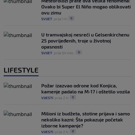
Meteorolozi prate dva velika fenomena:
Ovako bi Super El Niño mogao oblikovati
ovu zimu
0
SVIJET
|
prije 1 h
|
U tramvajskoj nesreći u Gelsenkirchenu
25 povrijeđenih, troje u životnoj
opasnosti
0
SVIJET
|
prije 54 min.
|
LIFESTYLE
Požar izazvao odrone kod Konjica,
kamenje padalo na M-17 i oštetilo vozila
0
VIJESTI
|
prije 2 h
|
Milioni iz budžeta, stotine prijava i samo
nekoliko kazni: Šta pokazuje početak
izborne kampanje?
0
VIJESTI
|
prije 2 h
|