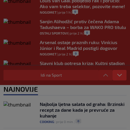
Louis van Gaal pobijedio rak i poručio:
Ako vam treba selektor, pozovite mene!
0
NOGOMET
|
prije 1 h
|
Sanjin Alihodžić protiv čečena Adama
Tadushaeva – borba za WAKO PRO titulu
0
OSTALI SPORTOVI
|
prije 2 h
|
Arsenal ostaje praznih ruku: Vinícius
Júnior i Real Madrid postigli dogovor
0
NOGOMET
|
prije 2 h
|
Slavni klub potresa kriza: Kultni stadion
u Italiji bit će prazan na početku sezone,
navijači objavili rat upravi
Idi na Sport
0
NOGOMET
|
prije 3 h
|
NAJNOVIJE
Izvinjenje s elementima prijetnje i
„gomila slabića“ u UEFA-i
0
NOGOMET
|
prije 3 h
|
Najbolja ljetna salata od graha: Brzinski
recept za dane kada je prevruće za
kuhanje
0
COOKING
|
prije 0 min.
|