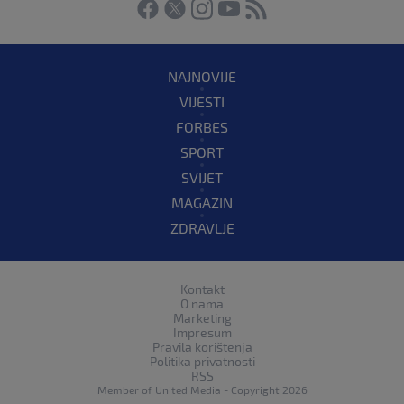
NAJNOVIJE
VIJESTI
FORBES
SPORT
SVIJET
MAGAZIN
ZDRAVLJE
Kontakt
O nama
Marketing
Impresum
Pravila korištenja
Politika privatnosti
RSS
Member of
United Media
- Copyright 2026