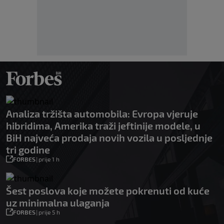
Analiza tržišta automobila: Evropa vjeruje
hibridima, Amerika traži jeftinije modele, u
BiH najveća prodaja novih vozila u posljednje
tri godine
FORBES
|
prije 1 h
Šest poslova koje možete pokrenuti od kuće
uz minimalna ulaganja
FORBES
|
prije 5 h