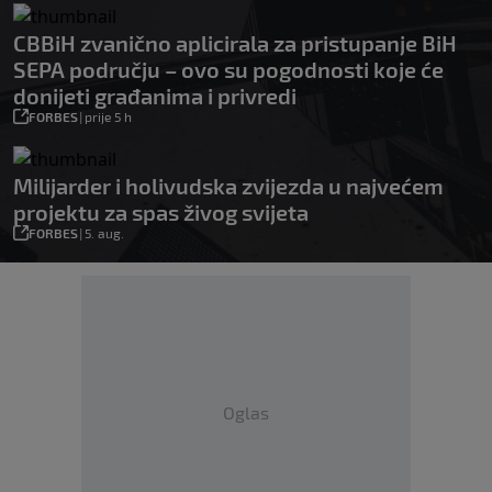
CBBiH zvanično aplicirala za pristupanje BiH
SEPA području – ovo su pogodnosti koje će
donijeti građanima i privredi
FORBES
|
prije 5 h
Milijarder i holivudska zvijezda u najvećem
projektu za spas živog svijeta
FORBES
|
5. aug.
Oglas