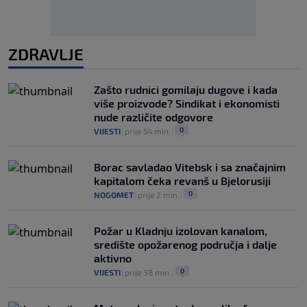
ZDRAVLJE
Zašto rudnici gomilaju dugove i kada
više proizvode? Sindikat i ekonomisti
nude različite odgovore
0
VIJESTI
|
prije 54 min.
|
Borac savladao Vitebsk i sa značajnim
kapitalom čeka revanš u Bjelorusiji
0
NOGOMET
|
prije 2 min.
|
Požar u Kladnju izolovan kanalom,
središte opožarenog područja i dalje
aktivno
0
VIJESTI
|
prije 38 min.
|