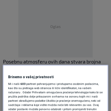
Oglas
Posebnu atmosferu ovih dana stvara brojna
bh. dijaspora koja je stigla iz različitih dijelova
Kanade i Sjeverne Amerike kako bi pružila
Brinemo o vašoj privatnosti
Mi i naši
603
partneri pohranjujemo i pristupamo osobnim podacima,
podršku Zmajevima na najvećoj fudbalskoj
kao što su pretraga web stranica ili lični identifikatori, na vašem
pozornici.
računaru . Odabir Prihvatam omogućava praćenje tehnologije kako bi se
pružila podrška dolje prikazanim svrhama na osnovu kojih mi i naši
partneri obrađujemo podatke Ukoliko je praćenje onemogućeno, neki od
Vjeruju u pobjedu Zmajeva
sadržaja i reklama koje vidite možda neće biti relevantni za vas. Ovaj
odabir postavki možete ponovno odabrati i pritom promijeniti trenutni