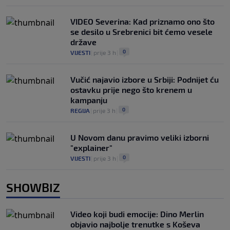
VIDEO Severina: Kad priznamo ono što
se desilo u Srebrenici bit ćemo vesele
države
0
VIJESTI
|
prije 3 h
|
Vučić najavio izbore u Srbiji: Podnijet ću
ostavku prije nego što krenem u
kampanju
0
REGIJA
|
prije 3 h
|
U Novom danu pravimo veliki izborni
"explainer"
0
VIJESTI
|
prije 3 h
|
SHOWBIZ
Video koji budi emocije: Dino Merlin
objavio najbolje trenutke s Koševa