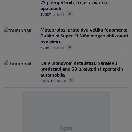
25 povrijeđenih, troje u životnoj
opasnosti
0
SVIJET
|
prije 1 h
|
Meteorolozi prate dva velika fenomena:
Ovako bi Super El Niño mogao oblikovati
ovu zimu
0
SVIJET
|
prije 1 h
|
Na Vilsonovom šetalištu u Sarajevu
predstavljeno 50 luksuznih i sportskih
automobila
0
VIJESTI
|
prije 1 h
|
Oglas