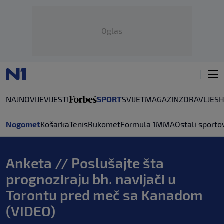
Oglas
NAJNOVIJE
VIJESTI
SPORT
SVIJET
MAGAZIN
ZDRAVLJE
S
Nogomet
Košarka
Tenis
Rukomet
Formula 1
MMA
Ostali sporto
Anketa // Poslušajte šta
prognoziraju bh. navijači u
Torontu pred meč sa Kanadom
(VIDEO)