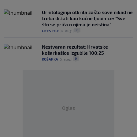
Ornitologinja otkrila zašto sove nikad ne
treba držati kao kućne ljubimce: "Sve
što se priča o njima je neistina"
0
LIFESTYLE
|
4. aug.
|
Nestvaran rezultat: Hrvatske
košarkašice izgubile 100:25
0
KOŠARKA
|
5. aug.
|
Oglas