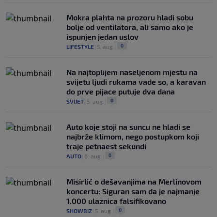
Mokra plahta na prozoru hladi sobu
bolje od ventilatora, ali samo ako je
ispunjen jedan uslov
0
LIFESTYLE
|
5. aug.
|
Na najtoplijem naseljenom mjestu na
svijetu ljudi rukama vade so, a karavan
do prve pijace putuje dva dana
0
SVIJET
|
5. aug.
|
Auto koje stoji na suncu ne hladi se
najbrže klimom, nego postupkom koji
traje petnaest sekundi
0
AUTO
|
6. aug.
|
Misirlić o dešavanjima na Merlinovom
koncertu: Siguran sam da je najmanje
1.000 ulaznica falsifikovano
0
SHOWBIZ
|
5. aug.
|