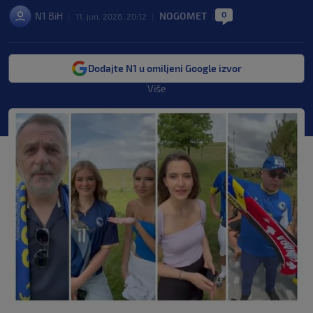
0
N1 BiH
NOGOMET
|
11. jun. 2026. 20:12
|
|
Dodajte N1 u omiljeni Google izvor
Više