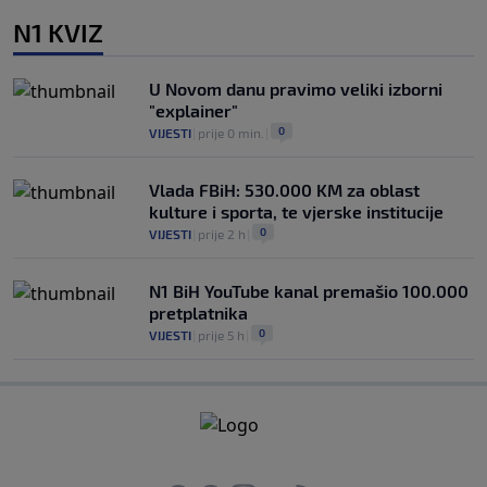
N1 KVIZ
U Novom danu pravimo veliki izborni
"explainer"
0
VIJESTI
|
prije 0 min.
|
Vlada FBiH: 530.000 KM za oblast
kulture i sporta, te vjerske institucije
0
VIJESTI
|
prije 2 h
|
N1 BiH YouTube kanal premašio 100.000
pretplatnika
0
VIJESTI
|
prije 5 h
|