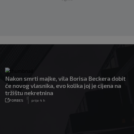
Nakon smrti majke, vila Borisa Beckera dobit
će novog vlasnika, evo kolika joj je cijena na
tržištu nekretnina
|
FORBES
prije 4 h