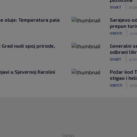
|
SVIJET
prij
žne oluje: Temperatura pala
Sarajevo od
prepun turi
|
VIJESTI
prij
: Grad nudi spoj prirode,
Generalni 
odbrani Ukr
|
SVIJET
prije
javi u Sjevernoj Karolini
Požar kod T
stigao i he
|
VIJESTI
prij
Oglas