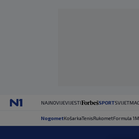
NAJNOVIJE
VIJESTI
SPORT
SVIJET
MAG
Nogomet
Košarka
Tenis
Rukomet
Formula 1
M