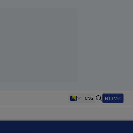
N1 TV
ENG