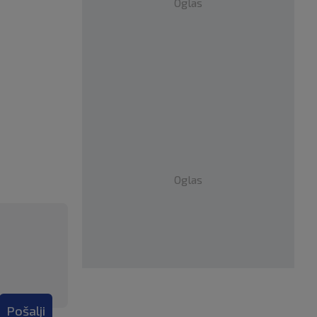
Oglas
Oglas
Pošalji