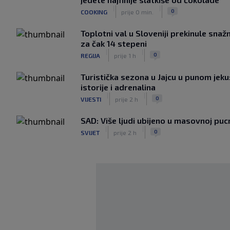
|
|
0
COOKING
prije 0 min.
Toplotni val u Sloveniji prekinule sna
za čak 14 stepeni
|
|
0
REGIJA
prije 1 h
Turistička sezona u Jajcu u punom jeku
istorije i adrenalina
|
|
0
VIJESTI
prije 2 h
SAD: Više ljudi ubijeno u masovnoj pucn
|
|
0
SVIJET
prije 2 h