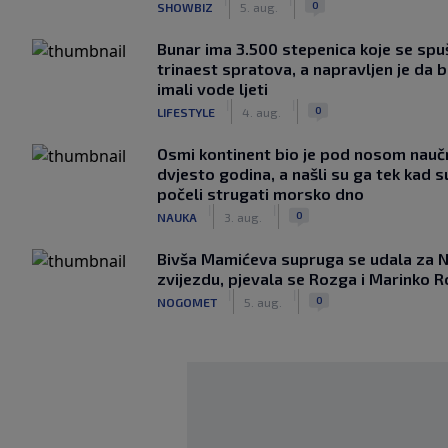
0
SHOWBIZ
5. aug.
Bunar imа 3.500 stepenica koje se spu
trinaest spratova, a napravljen je da bi
imali vode ljeti
|
|
0
LIFESTYLE
4. aug.
Osmi kontinent bio je pod nosom nauč
dvjesto godina, a našli su ga tek kad s
počeli strugati morsko dno
|
|
0
NAUKA
3. aug.
Bivša Mamićeva supruga se udala za 
zvijezdu, pjevala se Rozga i Marinko R
|
|
0
NOGOMET
5. aug.