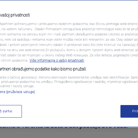
PODCAST
ta prognoziraju bh.
N1 SPECIJAL
vašoj privatnosti
red meč sa Kanadom
3
partneri pohranjujemo i pristupamo osobnim podacima, kao što su pretraga web stranica 
FENOMENI
ri, na vašem računaru . Odabir Prihvatam omogućava praćenje tehnologije kako bi se pruž
anim svrhama na osnovu kojih mi i naši partneri obrađujemo podatke Ukoliko je praćenj
 neki od sadržaja i reklama koje vidite možda neće biti relevantni za vas. Ovaj odabir p
NEISTRAŽENO
ati i pritom promijeniti trenutni odabir ili pristanak tako što ćete kliknuti na Upravljaj 
ink na dnu ove web stranice [ili plutajuću ikonu u donjem lijevom dijelu web stranice, a
entara
VIRALNO
. Vaš odabir će se mijenjati u okviru našeg Wеб локација. Za više detalja, pogledajte Ure
s ličnim podacima.
Više informacija o vašoj privatnosti
FOTO
partneri obrađujemo podatke kako bismo pružali:
atke o tačnoj geolokaciji. Aktivno skenirajte karakteristike uređaja radi identifikacije. Sp
PROMO
li pristupanje podacima na uređaju. Prilagođeno oglašavanje i sadržaj, mjerenje oglašavanj
publike i razvoj usluga.
era (pružalaca usluga)
VIDEO
skohercegovačkog fudbala. Reprezentacija Bosne i
ži svrhe
Pr
opskom vremenu protiv domaćina Kanade otvara n
ima u Torontu iz sata u sat postaje sve veće.