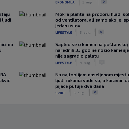
0
EKONOMIJA
5. aug.
štaju
Mokra plahta na prozoru hladi so
 ljudi
od ventilatora, ali samo ako je is
jedan uslov
|
|
0
LIFESTYLE
5. aug.
nicima
Saplео se o kamen na poštanskoj t
u
narednih 33 godine nosio kamenje
nije sagradio palatu
|
|
0
LIFESTYLE
4. aug.
NBA
Na najtoplijem naseljenom mjestu 
okvić
ljudi rukama vade so, a karavan d
pijace putuje dva dana
|
|
0
SVIJET
5. aug.