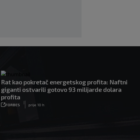
ponudio Marokancima za podršku
|
|
0
NOGOMET
prije 2 h
Rat kao pokretač energetskog profita: Naftni
giganti ostvarili gotovo 93 milijarde dolara
profita
|
FORBES
prije 10 h