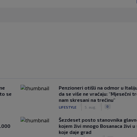
 ne
Penzioneri otišli na odmor u Italiju 
što se
da se više ne vraćaju: "Mjesečni t
nam skresani na trećinu"
|
|
0
LIFESTYLE
5. aug.
Šezdeset posto stanovnika glavn
1.000
kojem živi mnogo Bosanaca živi u
koje daje grad
|
|