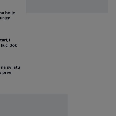
bu bolje
punjen
uri, i
 kući dok
na svijetu
o prve