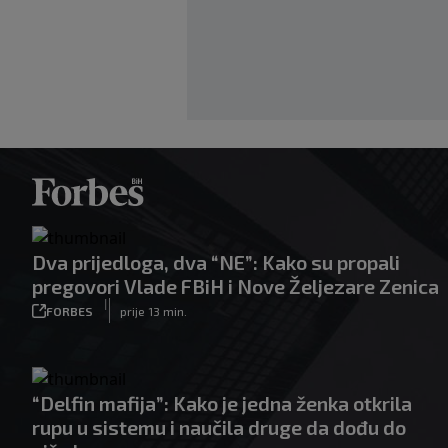
Dva prijedloga, dva “NE”: Kako su propali
pregovori Vlade FBiH i Nove Željezare Zenica
|
FORBES
prije 13 min.
“Delfin mafija”: Kako je jedna ženka otkrila
rupu u sistemu i naučila druge da dođu do