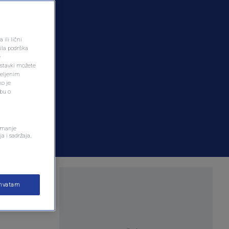
ili lični
ila podrška
e
ostavki možete
željenim
ko je
dbu o
remanje
a i sadržaja,
ihvatam
astup na