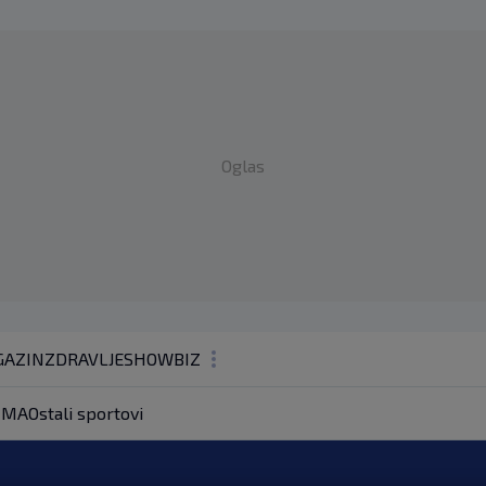
Oglas
AZIN
ZDRAVLJE
SHOWBIZ
KOLUMNE
MA
Ostali sportovi