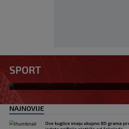
U trenucima dok je olimpijs
rekord, plamen odnio njegov
SPORT
komšija
|
|
0
OSTALI SPORTOVI
prije 5 min.
NAJNOVIJE
Ove kuglice imaju ukupno 80 grama pro
jedete najfinije slatkiše od čokolade