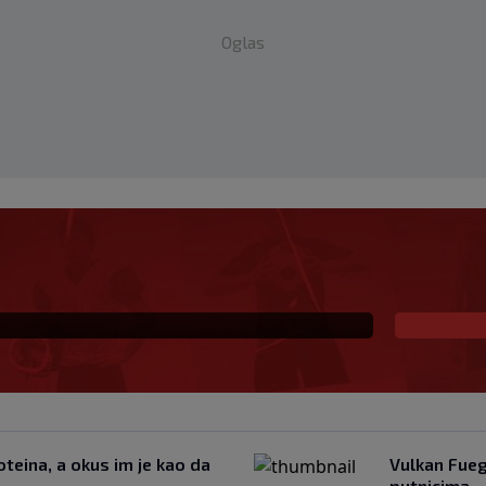
Oglas
ki šampion obarao
u kuću: Preminuo i
teina, a okus im je kao da
Vulkan Fueg
putnicima