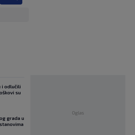
i odlučili
roškovi su
Oglas
og grada u
 stanovima