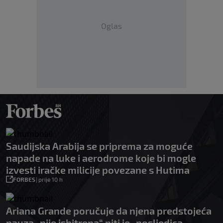
Oglas
Saudijska Arabija se priprema za moguće
napade na luke i aerodrome koje bi mogle
izvesti iračke milicije povezane s Hutima
FORBES
|
prije 10 h
Ariana Grande poručuje da njena predstojeća
pauza „nije ishitrena“ niti je „posljedica