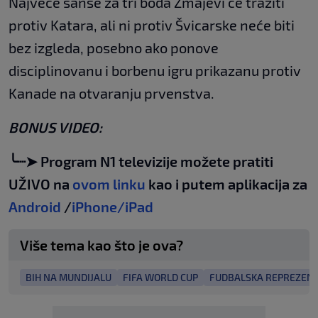
Najveće šanse za tri boda Zmajevi će tražiti
protiv Katara, ali ni protiv Švicarske neće biti
bez izgleda, posebno ako ponove
disciplinovanu i borbenu igru prikazanu protiv
Kanade na otvaranju prvenstva.
BONUS VIDEO:
╰┈➤ Program N1 televizije možete pratiti
UŽIVO na
ovom linku
kao i putem aplikacija za
Android
/
iPhone/iPad
Više tema kao što je ova?
BIH NA MUNDIJALU
FIFA WORLD CUP
FUDBALSKA REPREZENT