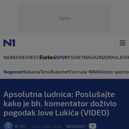
Oglas
NAJNOVIJE
VIJESTI
SPORT
SVIJET
MAGAZIN
ZDRAVLJE
S
Nogomet
Košarka
Tenis
Rukomet
Formula 1
MMA
Ostali sporto
Apsolutna ludnica: Poslušajte
kako je bh. komentator doživio
pogodak Jove Lukića (VIDEO)
0
N1 BiH
NOGOMET
|
13. jun. 2026. 13:50
|
|