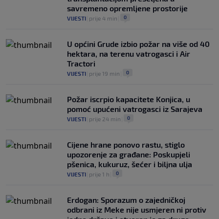
savremeno opremljene prostorije
0
VIJESTI
|
prije 4 min
|
U općini Grude izbio požar na više od 40
hektara, na terenu vatrogasci i Air
Tractori
0
VIJESTI
|
prije 19 min
|
Požar iscrpio kapacitete Konjica, u
pomoć upućeni vatrogasci iz Sarajeva
0
VIJESTI
|
prije 24 min
|
Cijene hrane ponovo rastu, stiglo
upozorenje za građane: Poskupjeli
pšenica, kukuruz, šećer i biljna ulja
0
VIJESTI
|
prije 1 h
|
Erdogan: Sporazum o zajedničkoj
odbrani iz Meke nije usmjeren ni protiv