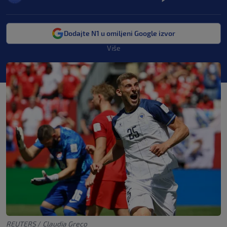
Dodajte N1 u omiljeni Google izvor
Više
REUTERS
/
Claudia Greco