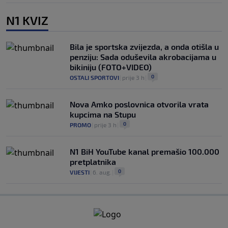
N1 KVIZ
Bila je sportska zvijezda, a onda otišla u
penziju: Sada oduševila akrobacijama u
bikiniju (FOTO+VIDEO)
0
OSTALI SPORTOVI
|
prije 3 h
|
Nova Amko poslovnica otvorila vrata
kupcima na Stupu
0
PROMO
|
prije 3 h
|
N1 BiH YouTube kanal premašio 100.000
pretplatnika
0
VIJESTI
|
6. aug.
|