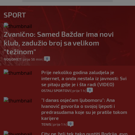
SPORT
Zvanično: Samed Baždar ima novi
klub, zadužio broj sa velikom
"težinom"
0
NOGOMET
|
prije 56 min
|
Prije nekoliko godina zaludjela je
internet, a onda nestala iz javnosti: Svi
se pitaju gdje je i šta radi (VIDEO)
0
OSTALI SPORTOVI
|
prije 1 h
|
"I danas osjećam ljubomoru": Ana
Ivanović govorila o svojoj ljepoti i
predrasudama koje su je pratile tokom
karijere
0
TENIS
|
prije 1 h
|
City ne želi tek tako pustiti Rodrija, evo