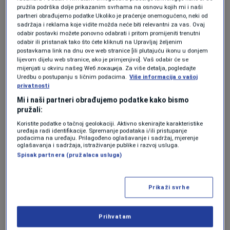
leđa kanadskog golmana za veliko slavlje bh.
pružila podrška dolje prikazanim svrhama na osnovu kojih mi i naši
partneri obrađujemo podatke Ukoliko je praćenje onemogućeno, neki od
navijača.
sadržaja i reklama koje vidite možda neće biti relevantni za vas. Ovaj
odabir postavki možete ponovno odabrati i pritom promijeniti trenutni
odabir ili pristanak tako što ćete kliknuti na Upravljaj željenim
Zlatan istjerao iShowSpeeda nakon
postavkama link na dnu ove web stranice [ili plutajuću ikonu u donjem
lijevom dijelu web stranice, ako je primjenjivo]. Vaš odabir će se
prognoze na Mundijalu i Cristiana
mijenjati u okviru našeg Wеб локација. Za više detalja, pogledajte
Ronalda (VIDEO)
Uredbu o postupanju s ličnim podacima.
Više informacija o vašoj
NOGOMET
|
13. jun.
privatnosti
The Guardian oduševljen
Mi i naši partneri obrađujemo podatke kako bismo
Barbarezovim stajlingom
pružali:
NOGOMET
|
13. jun.
Koristite podatke o tačnoj geolokaciji. Aktivno skenirajte karakteristike
Engleskoj reprezentaciji ukradena
uređaja radi identifikacije. Spremanje podataka i/ili pristupanje
podacima na uređaju. Prilagođeno oglašavanje i sadržaj, mjerenje
oprema za trening uoči prve
oglašavanja i sadržaja, istraživanje publike i razvoj usluga.
utakmice na Mundijalu
Spisak partnera (pružalaca usluga)
NOGOMET
|
13. jun.
"Zmaj" izazvao raspravu na BBC-ju:
Legenda tvrdi da je sudija "častio"
Prikaži svrhe
BiH
NOGOMET
|
13. jun.
Prihvatam