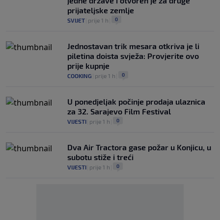
jedne države i otvoren je za druge
prijateljske zemlje
0
SVIJET
|
prije 1 h
|
Jednostavan trik mesara otkriva je li
piletina doista svježa: Provjerite ovo
prije kupnje
0
COOKING
|
prije 1 h
|
U ponedjeljak počinje prodaja ulaznica
za 32. Sarajevo Film Festival
0
VIJESTI
|
prije 1 h
|
Dva Air Tractora gase požar u Konjicu, u
subotu stiže i treći
0
VIJESTI
|
prije 1 h
|