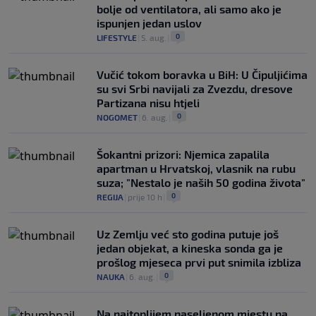
bolje od ventilatora, ali samo ako je
ispunjen jedan uslov
0
LIFESTYLE
|
5. aug.
|
Vučić tokom boravka u BiH: U Čipuljićima
su svi Srbi navijali za Zvezdu, dresove
Partizana nisu htjeli
0
NOGOMET
|
6. aug.
|
Šokantni prizori: Njemica zapalila
apartman u Hrvatskoj, vlasnik na rubu
suza; "Nestalo je naših 50 godina života"
0
REGIJA
|
prije 10 h
|
Uz Zemlju već sto godina putuje još
jedan objekat, a kineska sonda ga je
prošlog mjeseca prvi put snimila izbliza
0
NAUKA
|
6. aug.
|
Na najtoplijem naseljenom mjestu na