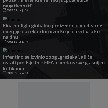
negativnosti“
FORBES
|
prije 10 h
Kina podigla globalnu proizvodnju nuklearne
energije na rekordni nivo: Ko je na vrhu, a ko
na dnu
FORBES
|
prije 10 h
Infantino se izvinio zbog „grešaka“, ali će
ostati predsjednik FIFA-e uprkos sve glasnijim
kritikama
FORBES
|
prije 10 h