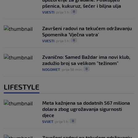
pšenica, kukuruz, šećer i biljna ulja
0
VIJESTI
|
prije 1 h
|
Završeni radovi na tekućem održavanju
Spomenika 'Vječna vatra'
0
VIJESTI
|
prije 1 h
|
Zvanično: Samed Baždar ima novi klub,
zadužio broj sa velikom "težinom"
0
NOGOMET
|
prije 56 min
|
LIFESTYLE
Meta kažnjena sa dodatnih 567 miliona
dolara zbog ugrožavanja sigurnosti
djece
0
SVIJET
|
prije 1 h
|
Završeni radovi na tekućem održavanju