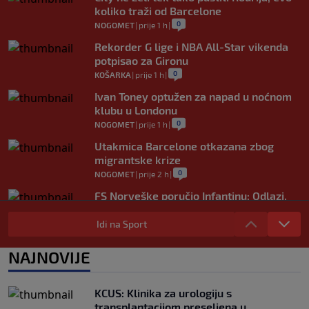
koliko traži od Barcelone
0
NOGOMET
|
prije 1 h
|
Rekorder G lige i NBA All-Star vikenda
potpisao za Gironu
0
KOŠARKA
|
prije 1 h
|
Ivan Toney optužen za napad u noćnom
klubu u Londonu
0
NOGOMET
|
prije 1 h
|
Utakmica Barcelone otkazana zbog
migrantske krize
0
NOGOMET
|
prije 2 h
|
FS Norveške poručio Infantinu: Odlazi,
odmah!
Idi na Sport
0
NOGOMET
|
prije 2 h
|
Bila je sportska zvijezda, a onda otišla u
NAJNOVIJE
penziju: Sada oduševila akrobacijama u
bikiniju (FOTO+VIDEO)
0
OSTALI SPORTOVI
|
prije 3 h
|
KCUS: Klinika za urologiju s
transplantacijom preseljena u