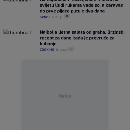
svijetu ljudi rukama vade so, a karavan
do prve pijace putuje dva dana
0
SVIJET
|
5. aug.
|
Najbolja ljetna salata od graha: Brzinski
recept za dane kada je prevruće za
kuhanje
0
COOKING
|
6. aug.
|
Oglas