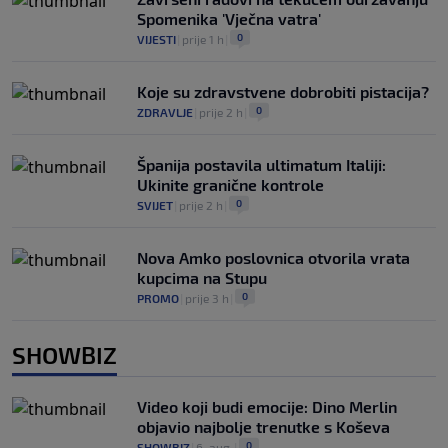
Spomenika 'Vječna vatra'
0
VIJESTI
|
prije 1 h
|
Koje su zdravstvene dobrobiti pistacija?
0
ZDRAVLJE
|
prije 2 h
|
Španija postavila ultimatum Italiji:
Ukinite granične kontrole
0
SVIJET
|
prije 2 h
|
Nova Amko poslovnica otvorila vrata
kupcima na Stupu
0
PROMO
|
prije 3 h
|
SHOWBIZ
Video koji budi emocije: Dino Merlin
objavio najbolje trenutke s Koševa
0
SHOWBIZ
|
6. aug.
|