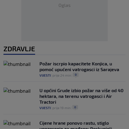
Oglas
ZDRAVLJE
Požar iscrpio kapacitete Konjica, u
pomoć upućeni vatrogasci iz Sarajeva
0
VIJESTI
|
prije 24 min
|
U općini Grude izbio požar na više od 40
hektara, na terenu vatrogasci i Air
Tractori
0
VIJESTI
|
prije 19 min
|
Cijene hrane ponovo rastu, stiglo
upozorenje za građane: Poskupjeli