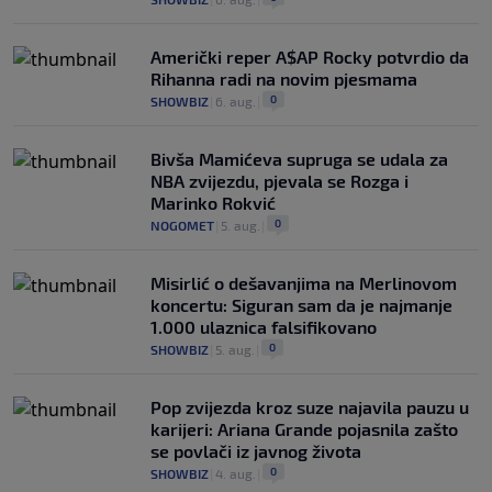
Američki reper A$AP Rocky potvrdio da
Rihanna radi na novim pjesmama
0
SHOWBIZ
|
6. aug.
|
Bivša Mamićeva supruga se udala za
NBA zvijezdu, pjevala se Rozga i
Marinko Rokvić
0
NOGOMET
|
5. aug.
|
Misirlić o dešavanjima na Merlinovom
koncertu: Siguran sam da je najmanje
1.000 ulaznica falsifikovano
0
SHOWBIZ
|
5. aug.
|
Pop zvijezda kroz suze najavila pauzu u
karijeri: Ariana Grande pojasnila zašto
se povlači iz javnog života
0
SHOWBIZ
|
4. aug.
|