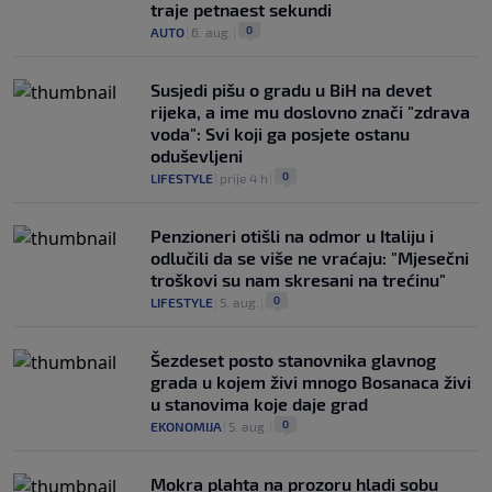
traje petnaest sekundi
0
AUTO
|
6. aug.
|
Susjedi pišu o gradu u BiH na devet
rijeka, a ime mu doslovno znači "zdrava
voda": Svi koji ga posjete ostanu
oduševljeni
0
LIFESTYLE
|
prije 4 h
|
Penzioneri otišli na odmor u Italiju i
odlučili da se više ne vraćaju: "Mjesečni
troškovi su nam skresani na trećinu"
0
LIFESTYLE
|
5. aug.
|
Šezdeset posto stanovnika glavnog
grada u kojem živi mnogo Bosanaca živi
u stanovima koje daje grad
0
EKONOMIJA
|
5. aug.
|
Mokra plahta na prozoru hladi sobu