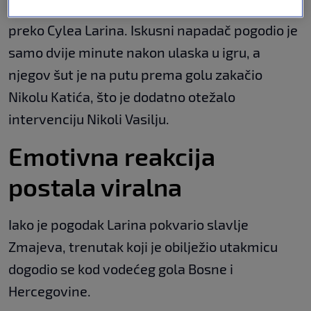
Kanada je do izjednačenja stigla u 78. minuti
preko Cylea Larina. Iskusni napadač pogodio je
samo dvije minute nakon ulaska u igru, a
njegov šut je na putu prema golu zakačio
Nikolu Katića, što je dodatno otežalo
intervenciju Nikoli Vasilju.
Emotivna reakcija
postala viralna
Iako je pogodak Larina pokvario slavlje
Zmajeva, trenutak koji je obilježio utakmicu
dogodio se kod vodećeg gola Bosne i
Hercegovine.