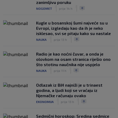
zanimljivu poruku
|
|
0
NOGOMET
prije 14 h
Kugle u bosanskoj šumi najveće su u
Evropi, izgledaju kao da ih je neko
isklesao, svi se pitaju kako su nastale
|
|
0
NAUKA
prije 13 h
Radio je kao noćni čuvar, a onda je
olovkom na osam stranica riješio ono
što stotinu naučnika nije uspjelo
|
|
0
NAUKA
prije 11 h
Odlazak iz BiH najniži je u trinaest
godina, a ljudi koji se vraćaju iz
Njemačke računaju ovako
|
|
0
EKONOMIJA
prije 13 h
Sedmični horoskop: Sredina sedmice