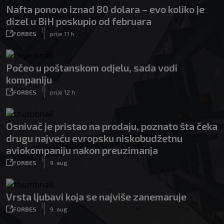
Nafta ponovo iznad 80 dolara – evo koliko je
dizel u BiH poskupio od februara
|
FORBES
prije 11 h
Počeo u poštanskom odjelu, sada vodi
kompaniju
|
FORBES
prije 12 h
Osnivač je pristao na prodaju, poznato šta čeka
drugu najveću evropsku niskobudžetnu
aviokompaniju nakon preuzimanja
|
FORBES
9. aug.
Vrsta ljubavi koja se najviše zanemaruje
|
FORBES
9. aug.