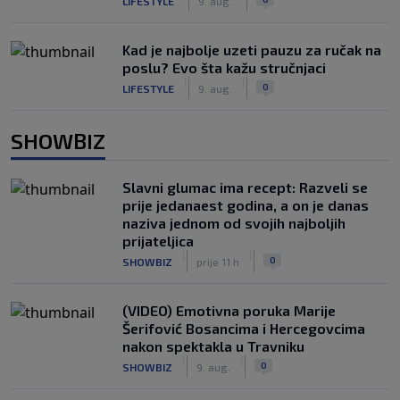
LIFESTYLE
9. aug.
Kad je najbolje uzeti pauzu za ručak na
poslu? Evo šta kažu stručnjaci
|
|
0
LIFESTYLE
9. aug.
SHOWBIZ
Slavni glumac ima recept: Razveli se
prije jedanaest godina, a on je danas
naziva jednom od svojih najboljih
prijateljica
|
|
0
SHOWBIZ
prije 11 h
(VIDEO) Emotivna poruka Marije
Šerifović Bosancima i Hercegovcima
nakon spektakla u Travniku
|
|
0
SHOWBIZ
9. aug.