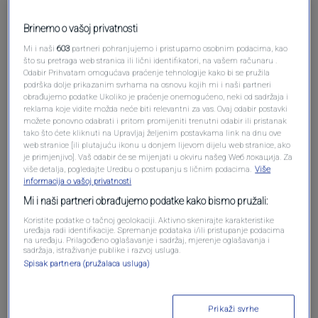
Brinemo o vašoj privatnosti
Mi i naši
603
partneri pohranjujemo i pristupamo osobnim podacima, kao
što su pretraga web stranica ili lični identifikatori, na vašem računaru .
Odabir Prihvatam omogućava praćenje tehnologije kako bi se pružila
podrška dolje prikazanim svrhama na osnovu kojih mi i naši partneri
obrađujemo podatke Ukoliko je praćenje onemogućeno, neki od sadržaja i
reklama koje vidite možda neće biti relevantni za vas. Ovaj odabir postavki
Oglas
možete ponovno odabrati i pritom promijeniti trenutni odabir ili pristanak
tako što ćete kliknuti na Upravljaj željenim postavkama link na dnu ove
web stranice [ili plutajuću ikonu u donjem lijevom dijelu web stranice, ako
je primjenjivo]. Vaš odabir će se mijenjati u okviru našeg Wеб локација. Za
više detalja, pogledajte Uredbu o postupanju s ličnim podacima.
Više
informacija o vašoj privatnosti
Mi i naši partneri obrađujemo podatke kako bismo pružali:
Koristite podatke o tačnoj geolokaciji. Aktivno skenirajte karakteristike
uređaja radi identifikacije. Spremanje podataka i/ili pristupanje podacima
na uređaju. Prilagođeno oglašavanje i sadržaj, mjerenje oglašavanja i
sadržaja, istraživanje publike i razvoj usluga.
Spisak partnera (pružalaca usluga)
Oglas
Prikaži svrhe