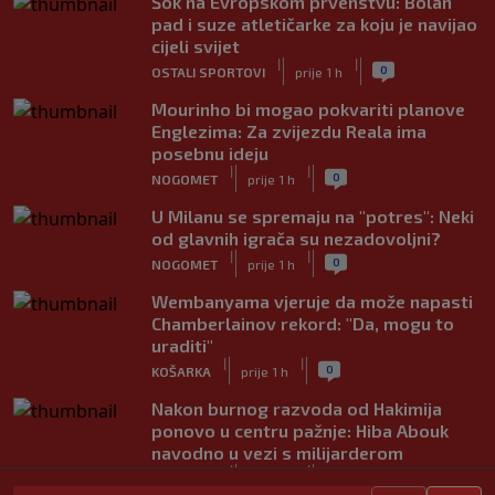
Šok na Evropskom prvenstvu: Bolan
pad i suze atletičarke za koju je navijao
cijeli svijet
|
|
0
OSTALI SPORTOVI
prije 1 h
Mourinho bi mogao pokvariti planove
Englezima: Za zvijezdu Reala ima
posebnu ideju
|
|
0
NOGOMET
prije 1 h
U Milanu se spremaju na "potres": Neki
od glavnih igrača su nezadovoljni?
|
|
0
NOGOMET
prije 1 h
Wembanyama vjeruje da može napasti
Chamberlainov rekord: "Da, mogu to
uraditi"
|
|
0
KOŠARKA
prije 1 h
Nakon burnog razvoda od Hakimija
ponovo u centru pažnje: Hiba Abouk
navodno u vezi s milijarderom
|
|
0
NOGOMET
prije 1 h