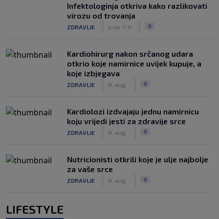
Infektologinja otkriva kako razlikovati
virozu od trovanja
|
|
0
ZDRAVLJE
prije 11 h
Kardiohirurg nakon srčanog udara
otkrio koje namirnice uvijek kupuje, a
koje izbjegava
|
|
0
ZDRAVLJE
8. aug.
Kardiolozi izdvajaju jednu namirnicu
koju vrijedi jesti za zdravije srce
|
|
0
ZDRAVLJE
8. aug.
Nutricionisti otkrili koje je ulje najbolje
za vaše srce
|
|
0
ZDRAVLJE
8. aug.
LIFESTYLE