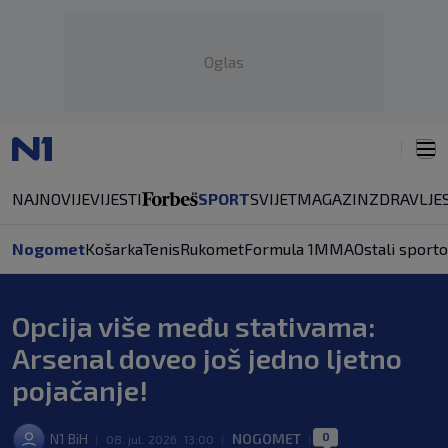
Oglas
NAJNOVIJE
VIJESTI
SPORT
SVIJET
MAGAZIN
ZDRAVLJE
Nogomet
Košarka
Tenis
Rukomet
Formula 1
MMA
Ostali sporto
Opcija više među stativama:
Arsenal doveo još jedno ljetno
pojačanje!
0
N1 BiH
NOGOMET
|
08. jul. 2026. 13:00
|
|