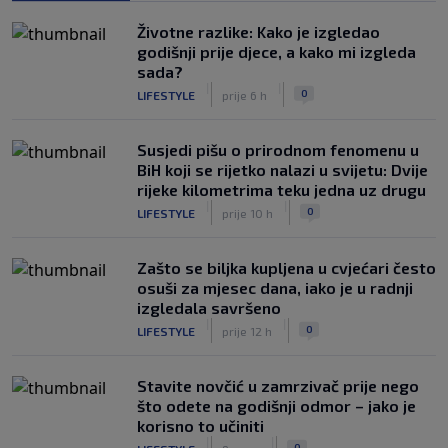
Životne razlike: Kako je izgledao
godišnji prije djece, a kako mi izgleda
sada?
|
|
0
LIFESTYLE
prije 6 h
Susjedi pišu o prirodnom fenomenu u
BiH koji se rijetko nalazi u svijetu: Dvije
rijeke kilometrima teku jedna uz drugu
|
|
0
LIFESTYLE
prije 10 h
Zašto se biljka kupljena u cvjećari često
osuši za mjesec dana, iako je u radnji
izgledala savršeno
|
|
0
LIFESTYLE
prije 12 h
Stavite novčić u zamrzivač prije nego
što odete na godišnji odmor – jako je
korisno to učiniti
|
|
0