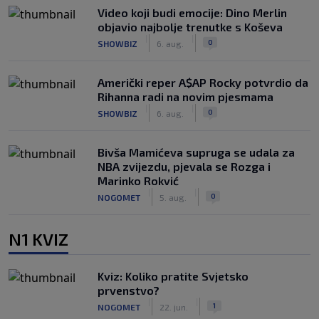
Video koji budi emocije: Dino Merlin
objavio najbolje trenutke s Koševa
|
|
0
SHOWBIZ
6. aug.
Američki reper A$AP Rocky potvrdio da
Rihanna radi na novim pjesmama
|
|
0
SHOWBIZ
6. aug.
Bivša Mamićeva supruga se udala za
NBA zvijezdu, pjevala se Rozga i
Marinko Rokvić
|
|
0
NOGOMET
5. aug.
N1 KVIZ
Kviz: Koliko pratite Svjetsko
prvenstvo?
|
|
1
NOGOMET
22. jun.