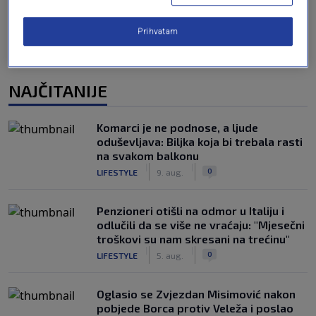
Prihvatam
NAJČITANIJE
Komarci je ne podnose, a ljude
oduševljava: Biljka koja bi trebala rasti
na svakom balkonu
|
|
0
LIFESTYLE
9. aug.
Penzioneri otišli na odmor u Italiju i
odlučili da se više ne vraćaju: "Mjesečni
troškovi su nam skresani na trećinu"
|
|
0
LIFESTYLE
5. aug.
Oglasio se Zvjezdan Misimović nakon
pobjede Borca protiv Veleža i poslao