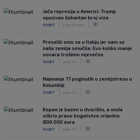
Jača represija u Americi: Trump
opozvao šokantan broj viza
|
|
0
SVIJET
prije 45 min
Preselili smo se u Italiju jer nam se
naša zemlja smučila: Evo koliko manje
novaca trošimo mjesečno
|
|
0
SVIJET
prije 1 h
Najmanje 77 poginulih u zemljotresu u
Kolumbiji
|
|
0
SVIJET
prije 1 h
Kopao je bazen u dvorištu, a onda
otkrio pravo bogatstvo vrijedno
800.000 eura
|
|
0
SVIJET
prije 1 h