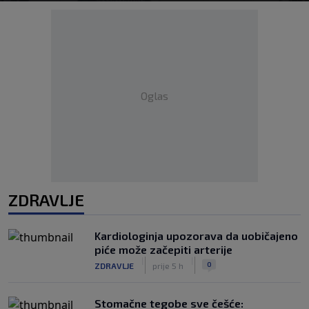
Oglas
ZDRAVLJE
Kardiologinja upozorava da uobičajeno
piće može začepiti arterije
|
|
0
ZDRAVLJE
prije 5 h
Stomačne tegobe sve češće: