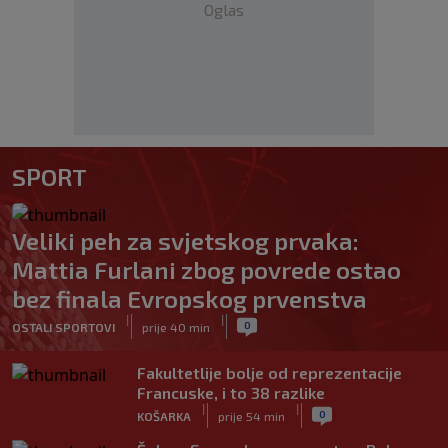
Oglas
SPORT
Veliki peh za svjetskog prvaka:
Mattia Furlani zbog povrede ostao
bez finala Evropskog prvenstva
|
|
0
OSTALI SPORTOVI
prije 40 min
Fakultetlije bolje od reprezentacije
Francuske, i to 38 razlike
|
|
0
KOŠARKA
prije 54 min