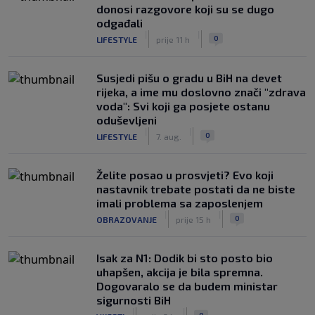
donosi razgovore koji su se dugo
odgađali
|
|
0
LIFESTYLE
prije 11 h
Susjedi pišu o gradu u BiH na devet
rijeka, a ime mu doslovno znači "zdrava
voda": Svi koji ga posjete ostanu
oduševljeni
|
|
0
LIFESTYLE
7. aug.
Želite posao u prosvjeti? Evo koji
nastavnik trebate postati da ne biste
imali problema sa zaposlenjem
|
|
0
OBRAZOVANJE
prije 15 h
Isak za N1: Dodik bi sto posto bio
uhapšen, akcija je bila spremna.
Dogovaralo se da budem ministar
sigurnosti BiH
|
|
0