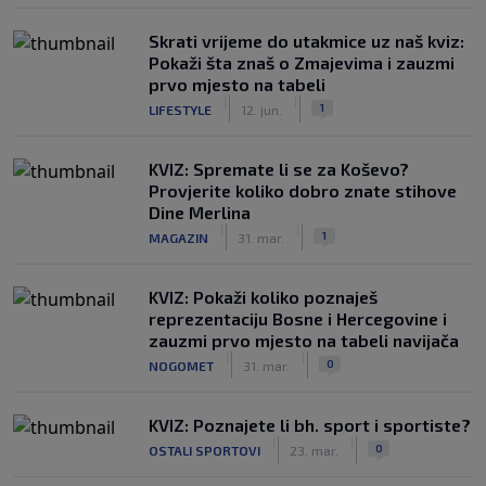
Skrati vrijeme do utakmice uz naš kviz:
Pokaži šta znaš o Zmajevima i zauzmi
prvo mjesto na tabeli
|
|
1
LIFESTYLE
12. jun.
KVIZ: Spremate li se za Koševo?
Provjerite koliko dobro znate stihove
Dine Merlina
|
|
1
MAGAZIN
31. mar.
KVIZ: Pokaži koliko poznaješ
reprezentaciju Bosne i Hercegovine i
zauzmi prvo mjesto na tabeli navijača
|
|
0
NOGOMET
31. mar.
KVIZ: Poznajete li bh. sport i sportiste?
|
|
0
OSTALI SPORTOVI
23. mar.