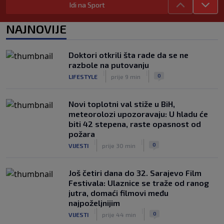
Idi na Sport
Enes Kanter "tjera" svoje: Poslao
zvaničnu prijavu za WNBA draft
NAJNOVIJE
|
|
0
KOŠARKA
prije 3 h
Sarajevo ponovo domaćin Jadranske
Doktori otkrili šta rade da se ne
Teqball lige - U borbi za titulu 80 ekipa
razbole na putovanju
|
|
0
OSTALI SPORTOVI
prije 4 h
|
|
0
LIFESTYLE
prije 9 min
Novi toplotni val stiže u BiH,
meteorolozi upozoravaju: U hladu će
biti 42 stepena, raste opasnost od
požara
|
|
0
VIJESTI
prije 30 min
Još četiri dana do 32. Sarajevo Film
Festivala: Ulaznice se traže od ranog
jutra, domaći filmovi među
najpoželjnijim
|
|
0
VIJESTI
prije 44 min