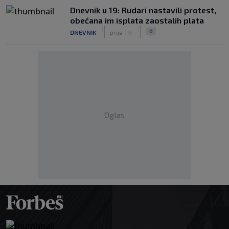
Dnevnik u 19: Rudari nastavili protest,
obećana im isplata zaostalih plata
|
|
0
DNEVNIK
prije 1 h
Oglas