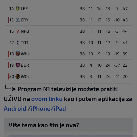
14
LEE
38
11
14
13
-7
47
15
CRY
38
11
12
15
-10
45
16
NFO
38
11
11
16
-3
44
17
TOT
38
10
11
17
-9
41
18
WHU
38
10
9
19
-19
39
19
BUR
38
4
10
24
-37
22
20
WOL
38
3
11
24
-41
20
╰┈➤ Program N1 televizije možete pratiti
UŽIVO na
ovom linku
kao i putem aplikacija za
Android
/
iPhone/iPad
Više tema kao što je ova?