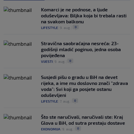
Komarci je ne podnose, a ljude
oduševljava: Biljka koja bi trebala rasti
na svakom balkonu
0
LIFESTYLE
|
9. aug.
|
Stravična saobraćajna nesreća: 23-
godišnji mladić poginuo, jedna osoba
povijeđena
0
VIJESTI
|
9. aug.
|
Susjedi pišu o gradu u BiH na devet
rijeka, a ime mu doslovno znači "zdrava
voda": Svi koji ga posjete ostanu
oduševljeni
0
LIFESTYLE
|
7. aug.
|
Što ste naručivali, naručivali ste: Kraj
Glova u BiH, od sutra prestaju dostave
0
EKONOMIJA
|
9. aug.
|