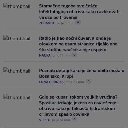
Mundijal: Od fudbala do Trumpa,
Stomačne tegobe sve češće:
milijardi i rata s UEFA-om
Infektologinja otkriva kako razlikovati
0
NOGOMET
|
prije 3 h
|
virozu od trovanja
0
ZDRAVLJE
|
prije 6 min
|
Radio je kao noćni čuvar, a onda je
olovkom na osam stranica riješio ono
što stotinu naučnika nije uspjelo
0
NAUKA
|
prije 11 min
|
Poznati detalji kako je žena ubila muža u
Bosanskoj Krupi
0
CRNA HRONIKA
|
prije 23 min
|
Gdje se kupati tokom velikih vrućina?
Spasilac izdvaja jezero za osvježenje i
otkriva kako je taksista hidrantskim
crijevom spasio čovjeka
0
VIJESTI
|
prije 41 min
|