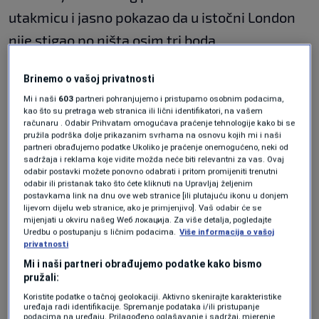
utakmicu i jasno pokazao da u istočni London
nije stigao po ništa osim tri boda.
Prvu ozbiljnu priliku gosti su imali već u 9.
Brinemo o vašoj privatnosti
minuti kada je Leandro Trossard šutirao
Mi i naši
603
partneri pohranjujemo i pristupamo osobnim podacima,
kao što su pretraga web stranica ili lični identifikatori, na vašem
glavom, ali je golman West Hama odlično
računaru . Odabir Prihvatam omogućava praćenje tehnologije kako bi se
pružila podrška dolje prikazanim svrhama na osnovu kojih mi i naši
reagovao. U nastavku iste akcije Belgijanac je
partneri obrađujemo podatke Ukoliko je praćenje onemogućeno, neki od
sadržaja i reklama koje vidite možda neće biti relevantni za vas. Ovaj
pogodio i stativu.
odabir postavki možete ponovno odabrati i pritom promijeniti trenutni
odabir ili pristanak tako što ćete kliknuti na Upravljaj željenim
postavkama link na dnu ove web stranice [ili plutajuću ikonu u donjem
Samo nekoliko minuta kasnije zaprijetio je i
lijevom dijelu web stranice, ako je primjenjivo]. Vaš odabir će se
Calafiori, ali je njegov pokušaj otišao pored
mijenjati u okviru našeg Wеб локација. Za više detalja, pogledajte
Uredbu o postupanju s ličnim podacima.
Više informacija o vašoj
gola.
privatnosti
Mi i naši partneri obrađujemo podatke kako bismo
West Ham se tokom većeg dijela prvog
pružali:
Koristite podatke o tačnoj geolokaciji. Aktivno skenirajte karakteristike
poluvremena gotovo isključivo branio i čekao
uređaja radi identifikacije. Spremanje podataka i/ili pristupanje
podacima na uređaju. Prilagođeno oglašavanje i sadržaj, mjerenje