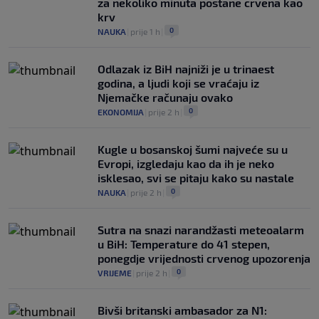
za nekoliko minuta postane crvena kao
krv
0
NAUKA
|
prije 1 h
|
Odlazak iz BiH najniži je u trinaest
godina, a ljudi koji se vraćaju iz
Njemačke računaju ovako
0
EKONOMIJA
|
prije 2 h
|
Kugle u bosanskoj šumi najveće su u
Evropi, izgledaju kao da ih je neko
isklesao, svi se pitaju kako su nastale
0
NAUKA
|
prije 2 h
|
Sutra na snazi narandžasti meteoalarm
u BiH: Temperature do 41 stepen,
ponegdje vrijednosti crvenog upozorenja
0
VRIJEME
|
prije 2 h
|
Bivši britanski ambasador za N1: