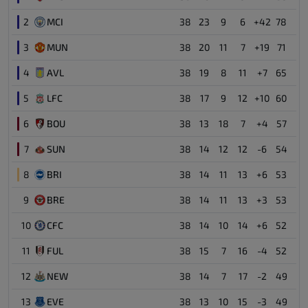
2
MCI
38
23
9
6
+42
78
3
MUN
38
20
11
7
+19
71
4
AVL
38
19
8
11
+7
65
5
LFC
38
17
9
12
+10
60
6
BOU
38
13
18
7
+4
57
7
SUN
38
14
12
12
-6
54
8
BRI
38
14
11
13
+6
53
9
BRE
38
14
11
13
+3
53
10
CFC
38
14
10
14
+6
52
11
FUL
38
15
7
16
-4
52
12
NEW
38
14
7
17
-2
49
13
EVE
38
13
10
15
-3
49