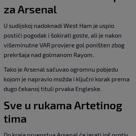
za Arsenal
U sudijskoj nadoknadi West Ham je uspio
postići pogodak i šokirati goste, ali je nakon
višeminutne VAR provjere gol poništen zbog
prekršaja nad golmanom Rayom.
Tako je Arsenal sačuvao ogromnu pobjedu
kojom je napravio možda i ključni korak prema
dugo čekanoj tituli prvaka Engleske.
Sve u rukama Artetinog
tima
Do kraja prvenstva Arsenal će igrati još protiv