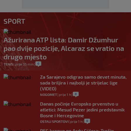
SPORT
Ažurirana ATP lista: Damir Džumhur
pao dvije pozicije, Alcaraz se vratio na
drugo mjesto
0
TENIS
|
prije 35 min
|
Za Sarajevo odigrao samo devet minuta,
sada briljira i najbolji je strijelac lige
(VIDEO)
0
NOGOMET
|
prije 1 h
|
Danas počinje Evropsko prvenstvo u
atletici: Mesud Pezer jedini predstavnik
Bosne i Hercegovine
0
OSTALI SPORTOVI
|
prije 1 h
|
PSG krenuo po Ardu Gülera: Turčin