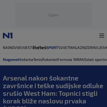
Oglas
NAJNOVIJE
VIJESTI
SPORT
SVIJET
MAGAZIN
ZDRAVLJE
S
Nogomet
Košarka
Tenis
Rukomet
Formula 1
MMA
Ostali sporto
Arsenal nakon šokantne
završnice i teške sudijske odluke
srušio West Ham: Topnici stigli
korak bliže naslovu prvaka