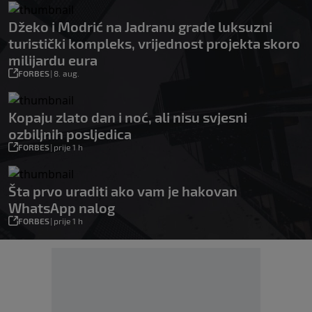
Džeko i Modrić na Jadranu grade luksuzni
turistički kompleks, vrijednost projekta skoro
milijardu eura
FORBES
|
8. aug.
Kopaju zlato dan i noć, ali nisu svjesni
ozbiljnih posljedica
FORBES
|
prije 1 h
Šta prvo uraditi ako vam je hakovan
WhatsApp nalog
FORBES
|
prije 1 h