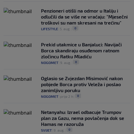
Penzioneri otišli na odmor u Italiju i
odlučili da se više ne vraćaju: "Mjesečni
troškovi su nam skresani na trećinu"
0
LIFESTYLE
|
5. aug.
|
Prekid utakmice u Banjaluci: Navijači
Borca skandiraju osuđenom ratnom
zločincu Ratku Mladiću
0
NOGOMET
|
9. aug.
|
Oglasio se Zvjezdan Misimović nakon
pobjede Borca protiv Veleža i poslao
zanimljivu poruku
0
NOGOMET
|
prije 2 h
|
Netanyahu: Izrael odbacuje Trumpov
plan za Gazu, nema povlačenja dok se
Hamas ne razoruža
0
SVIJET
|
9. aug.
|