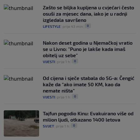
Zašto se biljka kupljena u cvjećari često
osuši za mjesec dana, iako je u radnji
izgledala savršeno
0
LIFESTYLE
|
prije 43 min
|
Nakon deset godina u Njemačkoj vratio
se u Livno: "Puno je lakše kada imaš
obitelj uz sebe"
0
VIJESTI
|
prije 1 h
|
Od cijena i sječe stabala do 5G-a: Čengić
kaže da “ako imate 50 KM, kao da
nemate ništa”
0
VIJESTI
|
prije 1 h
|
Tajfun pogodio Kinu: Evakuirano više od
milion ljudi, otkazano 1400 letova
0
SVIJET
|
prije 1 h
|