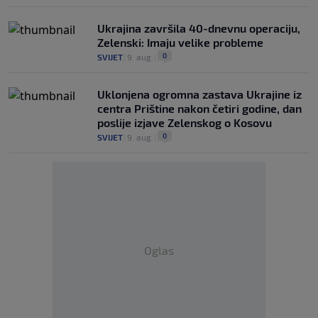
Ukrajina završila 40-dnevnu operaciju,
Zelenski: Imaju velike probleme
0
SVIJET
|
9. aug.
|
Uklonjena ogromna zastava Ukrajine iz
centra Prištine nakon četiri godine, dan
poslije izjave Zelenskog o Kosovu
0
SVIJET
|
9. aug.
|
Oglas