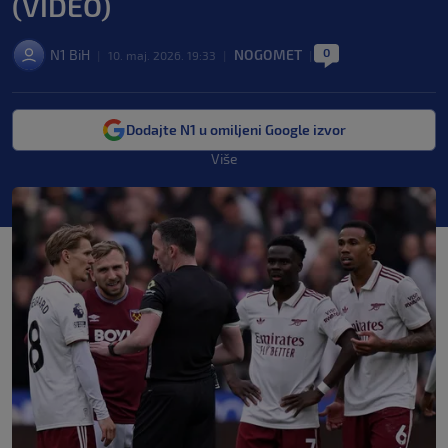
(VIDEO)
0
N1 BiH
NOGOMET
|
10. maj. 2026. 19:33
|
|
Dodajte N1 u omiljeni Google izvor
Više