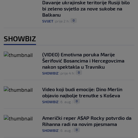
Davanje ukrajinske teritorije Rusiji bilo
bi zeleno svjetlo za nove sukobe na
Balkanu
0
SVIJET
|
prije 2 h
|
SHOWBIZ
(VIDEO) Emotivna poruka Marije
Šerifović Bosancima i Hercegovcima
nakon spektakla u Travniku
0
SHOWBIZ
|
prije 4 h
|
Video koji budi emocije: Dino Merlin
objavio najbolje trenutke s Koševa
0
SHOWBIZ
|
6. aug.
|
Američki reper A$AP Rocky potvrdio da
Rihanna radi na novim pjesmama
0
SHOWBIZ
|
6. aug.
|