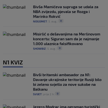
Bivša Mamićeva supruga se udala za
NBA zvijezdu, pjevala se Rozga i
Marinko Rokvić
0
NOGOMET
|
5. aug.
|
Misirlić o dešavanjima na Merlinovom
koncertu: Siguran sam da je najmanje
1.000 ulaznica falsifikovano
0
SHOWBIZ
|
5. aug.
|
N1 KVIZ
Bivši britanski ambasador za N1:
Davanje ukrajinske teritorije Rusiji bilo
bi zeleno svjetlo za nove sukobe na
Balkanu
0
SVIJET
|
prije 2 h
|
Jezero Modrac ima ogroman turistički