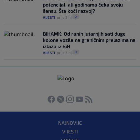
potencijal, ali godinama čeka svoju
šansu: Šta koči razvoj?
0
VIJESTI
|
prije 3 h
|
BIHAMK: Od ranih jutarnjih sati duge
kolone vozila na graničnim prelazima na
izlazu iz BiH
0
VIJESTI
|
prije 3 h
|
NAJNOVIJE
VIJESTI