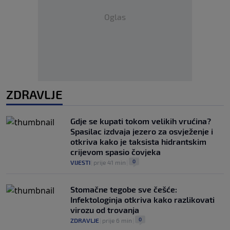
Oglas
ZDRAVLJE
Gdje se kupati tokom velikih vrućina?
Spasilac izdvaja jezero za osvježenje i
otkriva kako je taksista hidrantskim
crijevom spasio čovjeka
0
VIJESTI
|
prije 41 min
|
Stomačne tegobe sve češće:
Infektologinja otkriva kako razlikovati
virozu od trovanja
0
ZDRAVLJE
|
prije 6 min
|