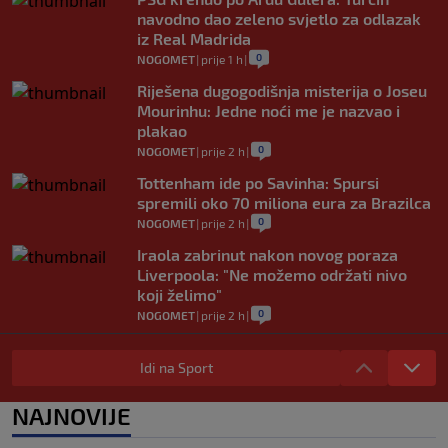
navodno dao zeleno svjetlo za odlazak
iz Real Madrida
0
NOGOMET
|
prije 1 h
|
Riješena dugogodišnja misterija o Joseu
Mourinhu: Jedne noći me je nazvao i
plakao
0
NOGOMET
|
prije 2 h
|
Tottenham ide po Savinha: Spursi
spremili oko 70 miliona eura za Brazilca
0
NOGOMET
|
prije 2 h
|
Iraola zabrinut nakon novog poraza
Liverpoola: "Ne možemo održati nivo
koji želimo"
0
NOGOMET
|
prije 2 h
|
Vlahović pred velikom odlukom:
Beşiktaş mu nudi 10 miliona eura po
Idi na Sport
sezoni
0
NOGOMET
|
prije 3 h
|
NAJNOVIJE
Kako je Gianni Infantino uspio uništiti