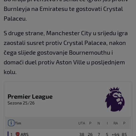
Burnleyja na Emiratesu te gostovati Crystal
Palaceu.
S druge strane, Manchester City u srijedu igra
zaostali susret protiv Crystal Palacea, nakon
čega slijede gostovanje Bournemouthu i
domaći duel protiv Aston Ville u posljednjem
kolu.
Premier League
Sezona 25/26
Tim
UТА
P
N
I
RA
P
1
ARS
38
26
7
5
+44
85