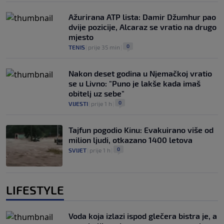
Ažurirana ATP lista: Damir Džumhur pao
dvije pozicije, Alcaraz se vratio na drugo
mjesto
0
TENIS
|
prije 35 min
|
Nakon deset godina u Njemačkoj vratio
se u Livno: "Puno je lakše kada imaš
obitelj uz sebe"
0
VIJESTI
|
prije 1 h
|
Tajfun pogodio Kinu: Evakuirano više od
milion ljudi, otkazano 1400 letova
0
SVIJET
|
prije 1 h
|
LIFESTYLE
Voda koja izlazi ispod glečera bistra je, a