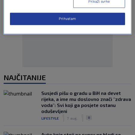
Prikaži svrhe
Prihvatam
Oglas
NAJČITANIJE
Susjedi pišu o gradu u BiH na devet
rijeka, a ime mu doslovno znači "zdrava
voda": Svi koji ga posjete ostanu
oduševljeni
|
|
0
LIFESTYLE
7. aug.
Auto koje stoji na suncu ne hladi se