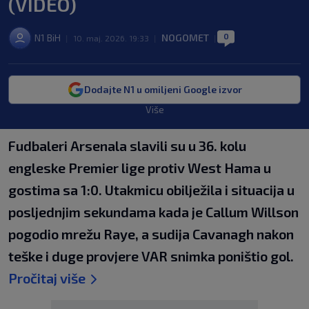
(VIDEO)
0
N1 BiH
NOGOMET
|
10. maj. 2026. 19:33
|
|
Dodajte N1 u omiljeni Google izvor
Više
Fudbaleri Arsenala slavili su u 36. kolu
engleske Premier lige protiv West Hama u
gostima sa 1:0. Utakmicu obilježila i situacija u
posljednjim sekundama kada je Callum Willson
pogodio mrežu Raye, a sudija Cavanagh nakon
teške i duge provjere VAR snimka poništio gol.
Pročitaj više