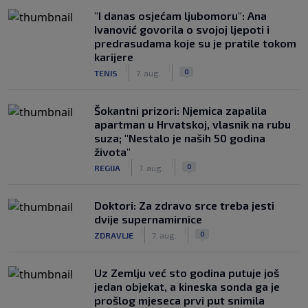
"I danas osjećam ljubomoru": Ana
Ivanović govorila o svojoj ljepoti i
predrasudama koje su je pratile tokom
karijere
|
|
0
TENIS
7. aug.
Šokantni prizori: Njemica zapalila
apartman u Hrvatskoj, vlasnik na rubu
suza; "Nestalo je naših 50 godina
života"
|
|
0
REGIJA
7. aug.
Doktori: Za zdravo srce treba jesti
dvije supernamirnice
|
|
0
ZDRAVLJE
7. aug.
Uz Zemlju već sto godina putuje još
jedan objekat, a kineska sonda ga je
prošlog mjeseca prvi put snimila