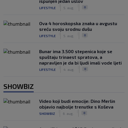
ispunjen jedan uslov
|
|
0
LIFESTYLE
5. aug.
Ova 4 horoskopska znaka u avgustu
sreću svoju srodnu dušu
|
|
0
LIFESTYLE
5. aug.
Bunar imа 3.500 stepenica koje se
spuštaju trinaest spratova, a
napravljen je da bi ljudi imali vode ljeti
|
|
0
LIFESTYLE
4. aug.
SHOWBIZ
Video koji budi emocije: Dino Merlin
objavio najbolje trenutke s Koševa
|
|
0
SHOWBIZ
6. aug.