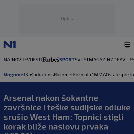
Oglas
NAJNOVIJE
VIJESTI
SPORT
SVIJET
MAGAZIN
ZDRAVLJE
Nogomet
Košarka
Tenis
Rukomet
Formula 1
MMA
Ostali sporto
Arsenal nakon šokantne
završnice i teške sudijske odluke
srušio West Ham: Topnici stigli
korak bliže naslovu prvaka