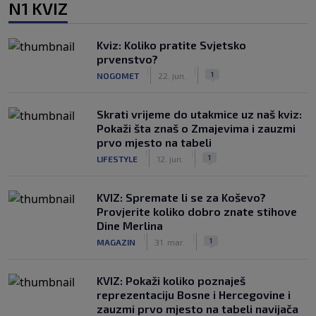
N1 KVIZ
Kviz: Koliko pratite Svjetsko
prvenstvo?
|
|
1
NOGOMET
22. jun.
Skrati vrijeme do utakmice uz naš kviz:
Pokaži šta znaš o Zmajevima i zauzmi
prvo mjesto na tabeli
|
|
1
LIFESTYLE
12. jun.
KVIZ: Spremate li se za Koševo?
Provjerite koliko dobro znate stihove
Dine Merlina
|
|
1
MAGAZIN
31. mar.
KVIZ: Pokaži koliko poznaješ
reprezentaciju Bosne i Hercegovine i
zauzmi prvo mjesto na tabeli navijača