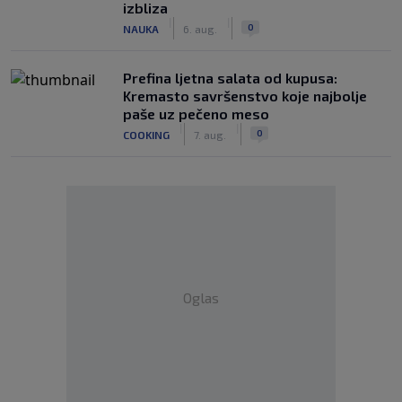
izbliza
|
|
0
NAUKA
6. aug.
Prefina ljetna salata od kupusa:
Kremasto savršenstvo koje najbolje
paše uz pečeno meso
|
|
0
COOKING
7. aug.
Oglas