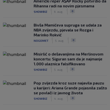
Američki reper A$AP Rocky potvrdio da
Rihanna radi na novim pjesmama
|
|
0
SHOWBIZ
6. aug.
Bivša Mamićeva supruga se udala za
NBA zvijezdu, pjevala se Rozga i
Marinko Rokvić
|
|
0
NOGOMET
5. aug.
Misirlić o dešavanjima na Merlinovom
koncertu: Siguran sam da je najmanje
1.000 ulaznica falsifikovano
|
|
0
SHOWBIZ
5. aug.
Pop zvijezda kroz suze najavila pauzu
u karijeri: Ariana Grande pojasnila zašto
se povlači iz javnog života
|
|
0
SHOWBIZ
4. aug.