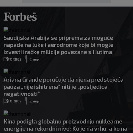
Saudijska Arabija se priprema za moguće
napade na luke i aerodrome koje bi mogle
izvesti iračke milicije povezane s Hutima
|
FORBES
7. aug.
Ariana Grande poručuje da njena predstojeća
pauza „nije ishitrena“ niti je „posljedica
negativnosti“
|
FORBES
7. aug.
Kina podigla globalnu proizvodnju nuklearne
energije na rekordni nivo: Ko je na vrhu, a ko na