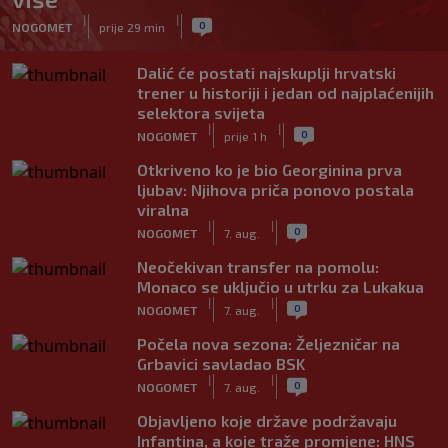
|
|
0
NOGOMET
prije 29 min
Dalić će postati najskuplji hrvatski
trener u historiji i jedan od najplaćenijih
selektora svijeta
|
|
0
NOGOMET
prije 1 h
Otkriveno ko je bio Georginina prva
ljubav: Njihova priča ponovo postala
viralna
|
|
0
NOGOMET
7. aug.
Neočekivan transfer na pomolu:
Monaco se uključio u utrku za Lukakua
|
|
0
NOGOMET
7. aug.
Počela nova sezona: Željezničar na
Grbavici savladao BSK
|
|
0
NOGOMET
7. aug.
Objavljeno koje države podržavaju
Infantina, a koje traže promjene: HNS