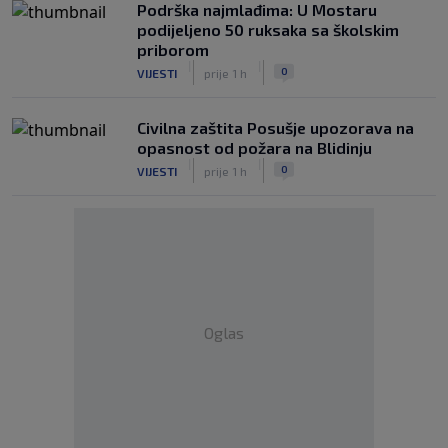
Podrška najmlađima: U Mostaru
podijeljeno 50 ruksaka sa školskim
priborom
|
|
0
VIJESTI
prije 1 h
Civilna zaštita Posušje upozorava na
opasnost od požara na Blidinju
|
|
0
VIJESTI
prije 1 h
Oglas