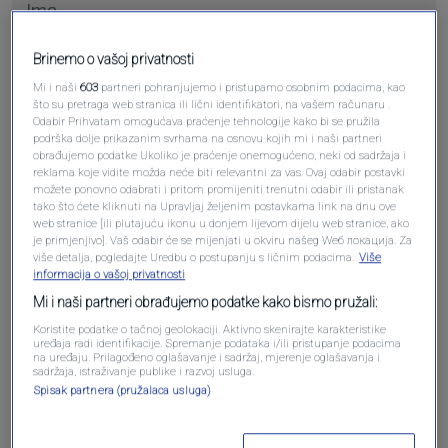
Brinemo o vašoj privatnosti
Pošalji komentar
Mi i naši
603
partneri pohranjujemo i pristupamo osobnim podacima, kao
što su pretraga web stranica ili lični identifikatori, na vašem računaru .
Odabir Prihvatam omogućava praćenje tehnologije kako bi se pružila
podrška dolje prikazanim svrhama na osnovu kojih mi i naši partneri
obrađujemo podatke Ukoliko je praćenje onemogućeno, neki od sadržaja i
reklama koje vidite možda neće biti relevantni za vas. Ovaj odabir postavki
možete ponovno odabrati i pritom promijeniti trenutni odabir ili pristanak
tako što ćete kliknuti na Upravljaj željenim postavkama link na dnu ove
web stranice [ili plutajuću ikonu u donjem lijevom dijelu web stranice, ako
je primjenjivo]. Vaš odabir će se mijenjati u okviru našeg Wеб локација. Za
više detalja, pogledajte Uredbu o postupanju s ličnim podacima.
Više
informacija o vašoj privatnosti
Oglas
Mi i naši partneri obrađujemo podatke kako bismo pružali:
Koristite podatke o tačnoj geolokaciji. Aktivno skenirajte karakteristike
uređaja radi identifikacije. Spremanje podataka i/ili pristupanje podacima
na uređaju. Prilagođeno oglašavanje i sadržaj, mjerenje oglašavanja i
sadržaja, istraživanje publike i razvoj usluga.
Spisak partnera (pružalaca usluga)