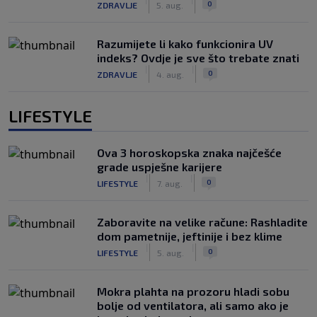
0
ZDRAVLJE
5. aug.
Razumijete li kako funkcionira UV
indeks? Ovdje je sve što trebate znati
|
|
0
ZDRAVLJE
4. aug.
LIFESTYLE
Ova 3 horoskopska znaka najčešće
grade uspješne karijere
|
|
0
LIFESTYLE
7. aug.
Zaboravite na velike račune: Rashladite
dom pametnije, jeftinije i bez klime
|
|
0
LIFESTYLE
5. aug.
Mokra plahta na prozoru hladi sobu
bolje od ventilatora, ali samo ako je