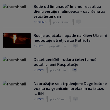
Bolje od limunade? Imamo recept za
divnu verziju malinovaca - savršenu za
vrući ljetni dan
|
|
0
COOKING
prije 34 min
Rusija pojačala napade na Kijev: Ukrajini
nedostaje streljiva za Patriote
|
|
0
SVIJET
prije 48 min
Deset zeničkih rudara četvrtu noć
ostali u jami Raspotočje
|
|
0
VIJESTI
prije 51 min
Naoružajte se strpljenjem: Duge kolone
vozila na graničnim prelazim na izlazu
iz BiH
|
|
0
VIJESTI
prije 53 min