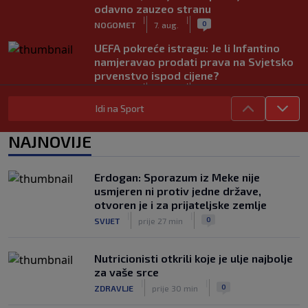
odavno zauzeo stranu
|
|
0
NOGOMET
7. aug.
UEFA pokreće istragu: Je li Infantino
namjeravao prodati prava na Svjetsko
prvenstvo ispod cijene?
|
|
0
NOGOMET
7. aug.
Idi na Sport
Francuzi ne podržavaju Infantina, ali ga
nisu pozvali na ostavku
NAJNOVIJE
|
|
0
NOGOMET
7. aug.
Žene će prve osjetiti posljedice, ali
Erdogan: Sporazum iz Meke nije
poručuju: Ako treba, neka bude bojkot
usmjeren ni protiv jedne države,
|
|
0
NOGOMET
7. aug.
otvoren je i za prijateljske zemlje
|
|
0
SVIJET
prije 27 min
Nutricionisti otkrili koje je ulje najbolje
za vaše srce
|
|
0
ZDRAVLJE
prije 30 min