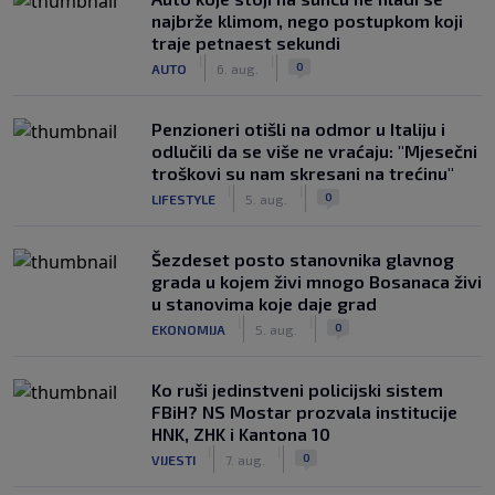
najbrže klimom, nego postupkom koji
traje petnaest sekundi
|
|
0
AUTO
6. aug.
Penzioneri otišli na odmor u Italiju i
odlučili da se više ne vraćaju: "Mjesečni
troškovi su nam skresani na trećinu"
|
|
0
LIFESTYLE
5. aug.
Šezdeset posto stanovnika glavnog
grada u kojem živi mnogo Bosanaca živi
u stanovima koje daje grad
|
|
0
EKONOMIJA
5. aug.
Ko ruši jedinstveni policijski sistem
FBiH? NS Mostar prozvala institucije
HNK, ZHK i Kantona 10
|
|
0
VIJESTI
7. aug.