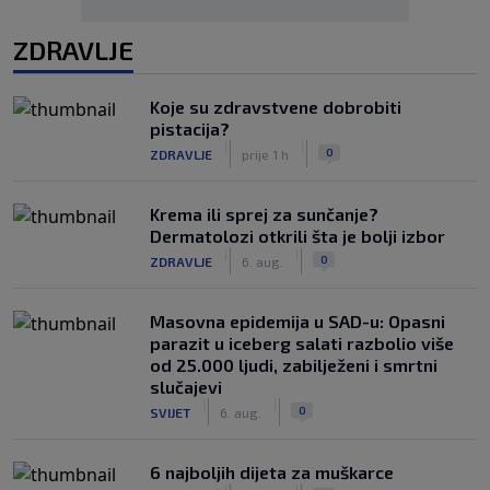
ZDRAVLJE
Koje su zdravstvene dobrobiti
pistacija?
|
|
0
ZDRAVLJE
prije 1 h
Krema ili sprej za sunčanje?
Dermatolozi otkrili šta je bolji izbor
|
|
0
ZDRAVLJE
6. aug.
Masovna epidemija u SAD-u: Opasni
parazit u iceberg salati razbolio više
od 25.000 ljudi, zabilježeni i smrtni
slučajevi
|
|
0
SVIJET
6. aug.
6 najboljih dijeta za muškarce
|
|