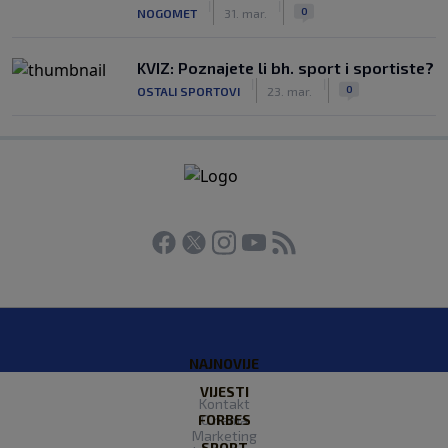
|
|
0
NOGOMET
31. mar.
KVIZ: Poznajete li bh. sport i sportiste?
|
|
0
OSTALI SPORTOVI
23. mar.
NAJNOVIJE
VIJESTI
Kontakt
FORBES
O nama
Marketing
SPORT