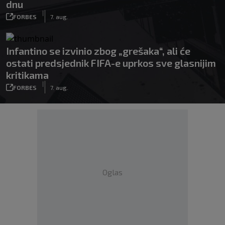
dnu
|
FORBES
7. aug.
Infantino se izvinio zbog „grešaka“, ali će
ostati predsjednik FIFA-e uprkos sve glasnijim
kritikama
|
FORBES
7. aug.
Oglas