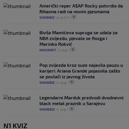
Američki reper A$AP Rocky potvrdio da
Rihanna radi na novim pjesmama
0
SHOWBIZ
|
prije 8 h
|
Bivša Mamićeva supruga se udala za
NBA zvijezdu, pjevala se Rozga i
Marinko Rokvić
0
NOGOMET
|
5. aug.
|
Pop zvijezda kroz suze najavila pauzu u
karijeri: Ariana Grande pojasnila zašto
se povlači iz javnog života
0
SHOWBIZ
|
4. aug.
|
Legendarni Marduk predvodi dvodnevni
black metal praznik u Sarajevu
0
SHOWBIZ
|
3. aug.
|
N1 KVIZ