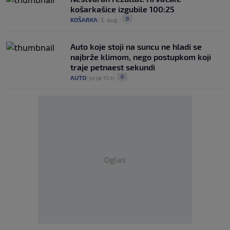
košarkašice izgubile 100:25
0
KOŠARKA
|
5. aug.
|
Auto koje stoji na suncu ne hladi se
najbrže klimom, nego postupkom koji
traje petnaest sekundi
0
AUTO
|
prije 15 h
|
Oglas