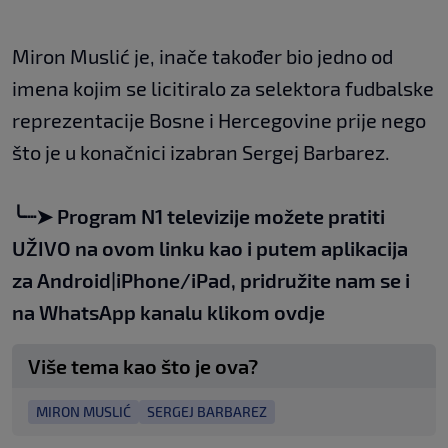
Miron Muslić je, inače također bio jedno od
imena kojim se licitiralo za selektora fudbalske
reprezentacije Bosne i Hercegovine prije nego
što je u konačnici izabran Sergej Barbarez.
╰┈➤
Program N1 televizije možete pratiti
UŽIVO na
ovom linku
kao i putem aplikacija
za
An
droid
|
iPhone/iPad,
pridružite nam se i
na WhatsApp kanalu klikom
ovdje
Više tema kao što je ova?
MIRON MUSLIĆ
SERGEJ BARBAREZ