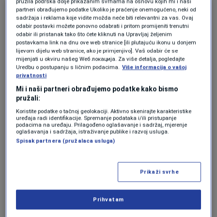
pružila podrška dolje prikazanim svrhama na osnovu kojih mi i naši
partneri obrađujemo podatke Ukoliko je praćenje onemogućeno, neki od
sadržaja i reklama koje vidite možda neće biti relevantni za vas. Ovaj
odabir postavki možete ponovno odabrati i pritom promijeniti trenutni
odabir ili pristanak tako što ćete kliknuti na Upravljaj željenim
postavkama link na dnu ove web stranice [ili plutajuću ikonu u donjem
lijevom dijelu web stranice, ako je primjenjivo]. Vaš odabir će se
mijenjati u okviru našeg Wеб локација. Za više detalja, pogledajte
Uredbu o postupanju s ličnim podacima.
Više informacija o vašoj
privatnosti
Mi i naši partneri obrađujemo podatke kako bismo
pružali:
Koristite podatke o tačnoj geolokaciji. Aktivno skenirajte karakteristike
uređaja radi identifikacije. Spremanje podataka i/ili pristupanje
podacima na uređaju. Prilagođeno oglašavanje i sadržaj, mjerenje
oglašavanja i sadržaja, istraživanje publike i razvoj usluga.
Spisak partnera (pružalaca usluga)
Prikaži svrhe
Prihvatam