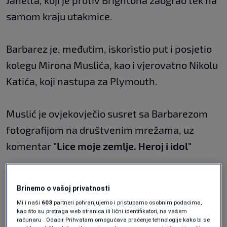
Janelta, koji je protiv Brightona zaograo tek na
samom kraju utakmice.
Barbarez je, međutim, iskoristio put i posjetio
kolegu Mirona Muslića, kao i vjerovatno Nikolu
Katića, koji nastupa za Plymouth.
Muslić je ovjekovječio susret sa Barbarezom
fotografijom na društvenim mrežama, uz
komentar
"Lice moje zemlje. Heroj i idol"
Brinemo o vašoj privatnosti
Mi i naši
603
partneri pohranjujemo i pristupamo osobnim podacima,
kao što su pretraga web stranica ili lični identifikatori, na vašem
računaru . Odabir Prihvatam omogućava praćenje tehnologije kako bi se