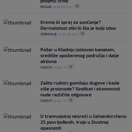
posjetu Srbiji
0
REGIJA
|
prije 22 min
|
Krema ili sprej za sunčanje?
Dermatolozi otkrili šta je bolji izbor
0
ZDRAVLJE
|
prije 26 min
|
Požar u Kladnju izolovan kanalom,
središte opožarenog područja i dalje
aktivno
0
VIJESTI
|
prije 1 h
|
Zašto rudnici gomilaju dugove i kada
više proizvode? Sindikat i ekonomisti
nude različite odgovore
0
VIJESTI
|
prije 1 h
|
U tramvajskoj nesreći u Gelsenkirchenu
25 povrijeđenih, troje u životnoj
opasnosti