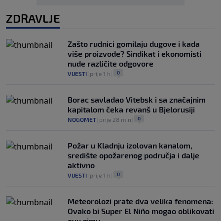
ZDRAVLJE
Zašto rudnici gomilaju dugove i kada
više proizvode? Sindikat i ekonomisti
nude različite odgovore
0
VIJESTI
|
prije 1 h
|
Borac savladao Vitebsk i sa značajnim
kapitalom čeka revanš u Bjelorusiji
0
NOGOMET
|
prije 28 min
|
Požar u Kladnju izolovan kanalom,
središte opožarenog područja i dalje
aktivno
0
VIJESTI
|
prije 1 h
|
Meteorolozi prate dva velika fenomena:
Ovako bi Super El Niño mogao oblikovati
ovu zimu