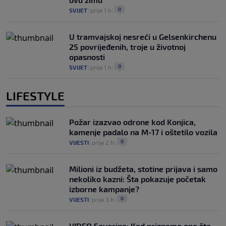
0
SVIJET
|
prije 1 h
|
U tramvajskoj nesreći u Gelsenkirchenu
25 povrijeđenih, troje u životnoj
opasnosti
0
SVIJET
|
prije 1 h
|
LIFESTYLE
Požar izazvao odrone kod Konjica,
kamenje padalo na M-17 i oštetilo vozila
0
VIJESTI
|
prije 2 h
|
Milioni iz budžeta, stotine prijava i samo
nekoliko kazni: Šta pokazuje početak
izborne kampanje?
0
VIJESTI
|
prije 3 h
|
VIDEO Severina: Kad priznamo ono što