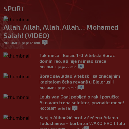
SPORT
Allah, Allah, Allah, Allah… Mohamed
Salah! (VIDEO)
0
NOGOMET
|
prije 12 min
|
Tok meča | Borac 1-0 Vitebsk: Borac
dominirao, ali nije ni imao sreće
0
NOGOMET
|
prije 27 min
|
Borac savladao Vitebsk i sa značajnim
kapitalom čeka revanš u Bjelorusiji
0
NOGOMET
|
prije 28 min
|
Louis van Gaal pobijedio rak i poručio:
Ako vam treba selektor, pozovite mene!
0
NOGOMET
|
prije 1 h
|
Sanjin Alihodžić protiv čečena Adama
Tadushaeva – borba za WAKO PRO titulu
0
OSTALI SPORTOVI
|
prije 2 h
|