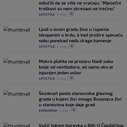
odlučili da se više ne vraćaju: "Mjesečni
troškovi su nam skresani na trećinu"
0
LIFESTYLE
|
5. aug.
|
Ljudi u ovom gradu žive u rupama
iskopanim u brdu, a kad prošire spavaću
sobu ponekad nađu drago kamenje
0
LIFESTYLE
|
2. aug.
|
Mokra plahta na prozoru hladi sobu
bolje od ventilatora, ali samo ako je
ispunjen jedan uslov
0
LIFESTYLE
|
5. aug.
|
Šezdeset posto stanovnika glavnog
grada u kojem živi mnogo Bosanaca živi
u stanovima koje daje grad
0
EKONOMIJA
|
5. aug.
|
Vučić tokom boravka u BiH: U Čipuljićima