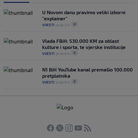
U Novom danu pravimo veliki izborni
"explainer"
0
VIJESTI
|
prije 3 h
|
Vlada FBiH: 530.000 KM za oblast
kulture i sporta, te vjerske institucije
0
VIJESTI
|
prije 6 h
|
N1 BiH YouTube kanal premašio 100.000
pretplatnika
0
VIJESTI
|
prije 9 h
|