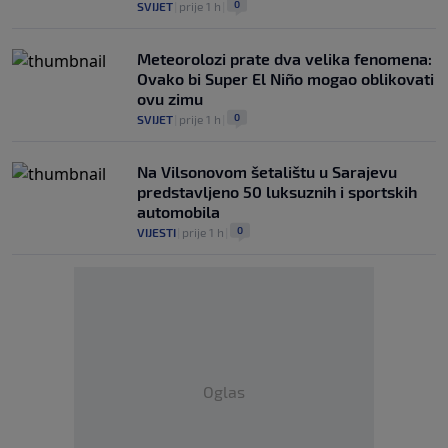
0
SVIJET
|
prije 1 h
|
Meteorolozi prate dva velika fenomena:
Ovako bi Super El Niño mogao oblikovati
ovu zimu
0
SVIJET
|
prije 1 h
|
Na Vilsonovom šetalištu u Sarajevu
predstavljeno 50 luksuznih i sportskih
automobila
0
VIJESTI
|
prije 1 h
|
Oglas