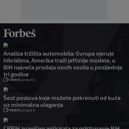
Analiza tržišta automobila: Evropa vjeruje
hibridima, Amerika traži jeftinije modele, u
BiH najveća prodaja novih vozila u posljednje
tri godine
FORBES
|
prije 4 h
Šest poslova koje možete pokrenuti od kuće
uz minimalna ulaganja
FORBES
|
prije 8 h
CBBiH zvanično aplicirala za pristupanje BiH