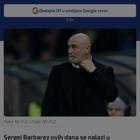
Dodajte N1 u omiljeni Google izvor
Više
Foto: N1/F.Z.
|
Foto: N1/F.Z.
Sergej Barbarez ovih dana se nalazi u