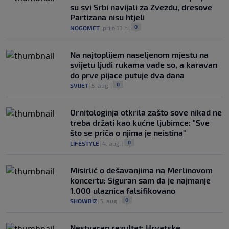
su svi Srbi navijali za Zvezdu, dresove
Partizana nisu htjeli
0
NOGOMET
|
prije 13 h
|
Na najtoplijem naseljenom mjestu na
svijetu ljudi rukama vade so, a karavan
do prve pijace putuje dva dana
0
SVIJET
|
5. aug.
|
Ornitologinja otkrila zašto sove nikad ne
treba držati kao kućne ljubimce: "Sve
što se priča o njima je neistina"
0
LIFESTYLE
|
4. aug.
|
Misirlić o dešavanjima na Merlinovom
koncertu: Siguran sam da je najmanje
1.000 ulaznica falsifikovano
0
SHOWBIZ
|
5. aug.
|
Nestvaran rezultat: Hrvatske