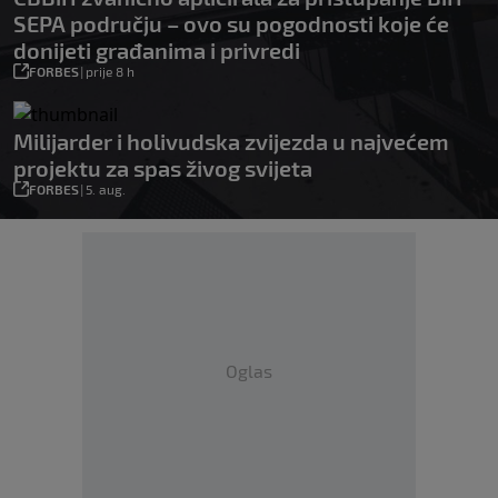
SEPA području – ovo su pogodnosti koje će
donijeti građanima i privredi
FORBES
|
prije 8 h
Milijarder i holivudska zvijezda u najvećem
projektu za spas živog svijeta
FORBES
|
5. aug.
Oglas