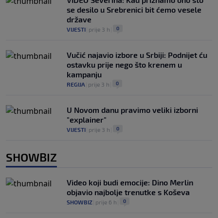
se desilo u Srebrenici bit ćemo vesele
države
0
VIJESTI
|
prije 3 h
|
Vučić najavio izbore u Srbiji: Podnijet ću
ostavku prije nego što krenem u
kampanju
0
REGIJA
|
prije 3 h
|
U Novom danu pravimo veliki izborni
"explainer"
0
VIJESTI
|
prije 3 h
|
SHOWBIZ
Video koji budi emocije: Dino Merlin
objavio najbolje trenutke s Koševa
0
SHOWBIZ
|
prije 6 h
|