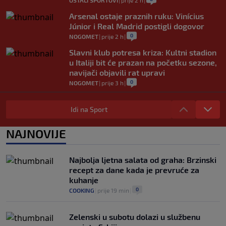
Arsenal ostaje praznih ruku: Vinícius
Júnior i Real Madrid postigli dogovor
0
NOGOMET
|
prije 2 h
|
Slavni klub potresa kriza: Kultni stadion
u Italiji bit će prazan na početku sezone,
navijači objavili rat upravi
0
NOGOMET
|
prije 3 h
|
Izvinjenje s elementima prijetnje i
„gomila slabića“ u UEFA-i
Idi na Sport
0
NOGOMET
|
prije 3 h
|
NAJNOVIJE
Ako ste na moru, mogli biste sresti
Rogera Federera
0
TENIS
|
prije 4 h
|
Najbolja ljetna salata od graha: Brzinski
recept za dane kada je prevruće za
kuhanje
0
COOKING
|
prije 19 min
|
Zelenski u subotu dolazi u službenu