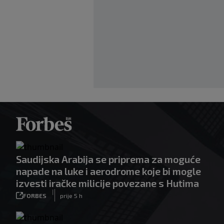
Saudijska Arabija se priprema za moguće
napade na luke i aerodrome koje bi mogle
izvesti iračke milicije povezane s Hutima
|
FORBES
prije 5 h