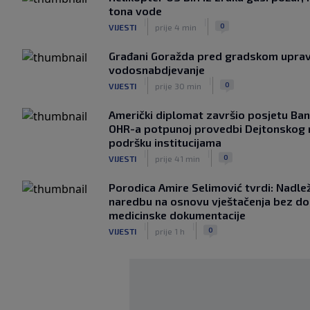
tona vode
|
|
0
VIJESTI
prije 4 min
Građani Goražda pred gradskom uprav
vodosnabdjevanje
|
|
0
VIJESTI
prije 30 min
Američki diplomat završio posjetu Ban
OHR-a potpunoj provedbi Dejtonskog
podršku institucijama
|
|
0
VIJESTI
prije 41 min
Porodica Amire Selimović tvrdi: Nadležn
naredbu na osnovu vještačenja bez dos
medicinske dokumentacije
|
|
0
VIJESTI
prije 1 h