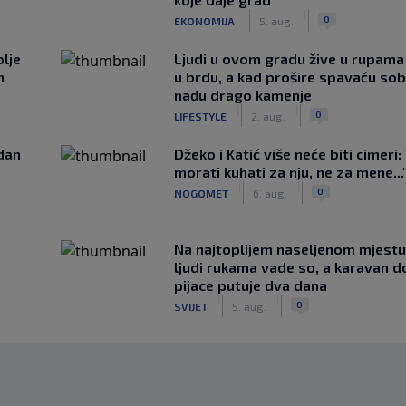
|
|
0
EKONOMIJA
5. aug.
lje
Ljudi u ovom gradu žive u rupama
n
u brdu, a kad prošire spavaću so
nađu drago kamenje
|
|
0
LIFESTYLE
2. aug.
edan
Džeko i Katić više neće biti cimeri:
morati kuhati za nju, ne za mene...
|
|
0
NOGOMET
6. aug.
Na najtoplijem naseljenom mjestu 
ljudi rukama vade so, a karavan d
pijace putuje dva dana
|
|
0
SVIJET
5. aug.