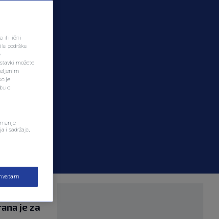
ili lični
ila podrška
e
ostavki možete
željenim
ko je
dbu o
remanje
a i sadržaja,
ihvatam
 a prema
ana je za