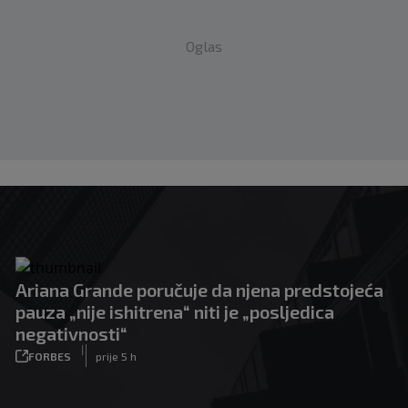
Oglas
Ariana Grande poručuje da njena predstojeća
pauza „nije ishitrena“ niti je „posljedica
negativnosti“
|
FORBES
prije 5 h