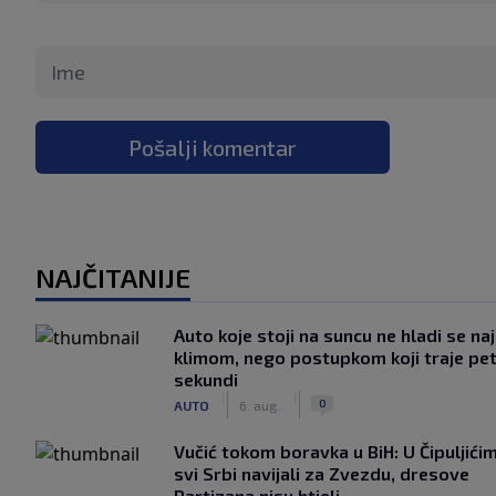
Pošalji komentar
NAJČITANIJE
Auto koje stoji na suncu ne hladi se na
klimom, nego postupkom koji traje pe
sekundi
|
|
0
AUTO
6. aug.
Vučić tokom boravka u BiH: U Čipuljići
svi Srbi navijali za Zvezdu, dresove
Partizana nisu htjeli