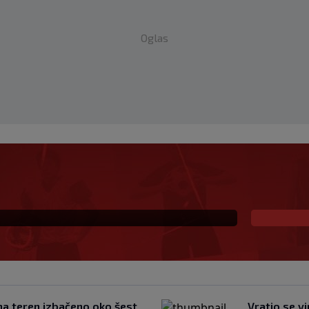
Oglas
Radnika: Dva igrača van
 požrtvovano (VIDEO)
 na teren izbačeno oko šest
Vratio se v