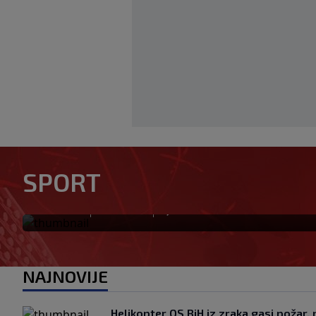
Zekić pred prvo kolo protiv 
SPORT
stroja, vrijedno smo radili i
|
|
0
NOGOMET
prije 11 min
NAJNOVIJE
Helikopter OS BiH iz zraka gasi požar,