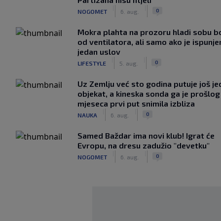
|
|
0
NOGOMET
6. aug.
Mokra plahta na prozoru hladi sobu bo
od ventilatora, ali samo ako je ispunje
jedan uslov
|
|
0
LIFESTYLE
5. aug.
Uz Zemlju već sto godina putuje još j
objekat, a kineska sonda ga je prošlog
mjeseca prvi put snimila izbliza
|
|
0
NAUKA
6. aug.
Samed Baždar ima novi klub! Igrat će
Evropu, na dresu zadužio "devetku"
|
|
0
NOGOMET
6. aug.