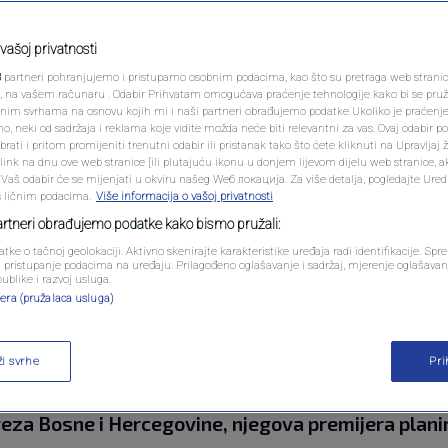
PODCAST
i veliku ulogu u
N1 SPECIJAL
vašoj privatnosti
ova BiH na SP: Dobit
3
partneri pohranjujemo i pristupamo osobnim podacima, kao što su pretraga web stranica 
FENOMENI
ri, na vašem računaru . Odabir Prihvatam omogućava praćenje tehnologije kako bi se pruž
ako zapnu u
anim svrhama na osnovu kojih mi i naši partneri obrađujemo podatke Ukoliko je praćenj
 neki od sadržaja i reklama koje vidite možda neće biti relevantni za vas. Ovaj odabir p
NEISTRAŽENO
 (VIDEO)
ati i pritom promijeniti trenutni odabir ili pristanak tako što ćete kliknuti na Upravljaj 
ink na dnu ove web stranice [ili plutajuću ikonu u donjem lijevom dijelu web stranice, a
VIRALNO
. Vaš odabir će se mijenjati u okviru našeg Wеб локација. Za više detalja, pogledajte Ure
s ličnim podacima.
Više informacija o vašoj privatnosti
entara
FOTO
partneri obrađujemo podatke kako bismo pružali:
atke o tačnoj geolokaciji. Aktivno skenirajte karakteristike uređaja radi identifikacije. Sp
PROMO
li pristupanje podacima na uređaju. Prilagođeno oglašavanje i sadržaj, mjerenje oglašavanj
publike i razvoj usluga.
era (pružalaca usluga)
VIDEO
ži svrhe
Pr
ercegovine uskoro bi mogao ugledati svjetlo dana,
za Bosne i Hercegovine, njegova premijera planir