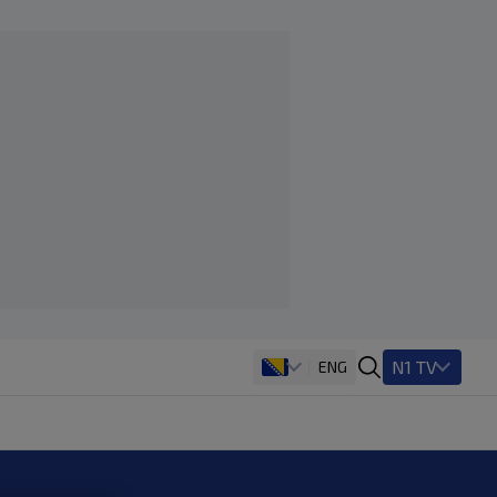
N1 TV
ENG