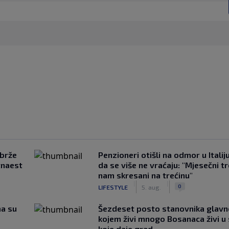
jbrže
Penzioneri otišli na odmor u Italiju 
tnaest
da se više ne vraćaju: "Mjesečni t
nam skresani na trećinu"
|
|
0
LIFESTYLE
5. aug.
ma su
Šezdeset posto stanovnika glavn
kojem živi mnogo Bosanaca živi u
koje daje grad