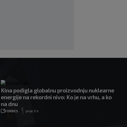
prvak Jugoslavije
|
|
0
OSTALI SPORTOVI
prije 4 h
Pravna bitka Luke Dončića i Anamarije
Goltes seli se u Sloveniju: Spominje se
čak 50 miliona dolara
|
|
0
KOŠARKA
prije 4 h
Kina podigla globalnu proizvodnju nuklearne
energije na rekordni nivo: Ko je na vrhu, a ko
na dnu
|
FORBES
prije 5 h