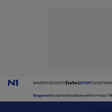
NAJNOVIJE
VIJESTI
SPORT
SVIJET
MAG
Nogomet
Košarka
Tenis
Rukomet
Formula 1
M