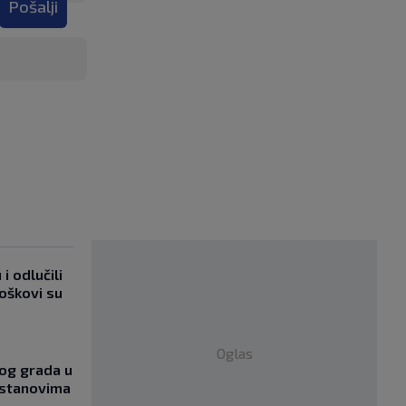
Pošalji
i odlučili
roškovi su
Oglas
og grada u
 stanovima