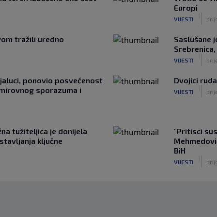
Europi
|
VIJESTI
prij
om tražili uredno
Saslušane j
Srebrenica,
|
VIJESTI
prij
jaluci, ponovio posvećenost
Dvojici rud
|
 mirovnog sporazuma i
VIJESTI
prij
a tužiteljica je donijela
"Pritisci su
tavljanja ključne
Mehmedović 
BiH
|
VIJESTI
prij