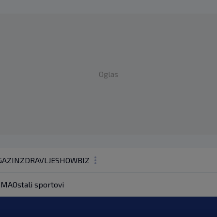
Oglas
AZIN
ZDRAVLJE
SHOWBIZ
KOLUMNE
MA
Ostali sportovi