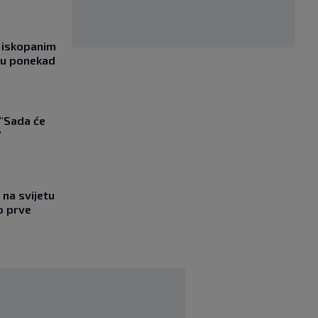
 iskopanim
bu ponekad
 "Sada će
"
na svijetu
o prve