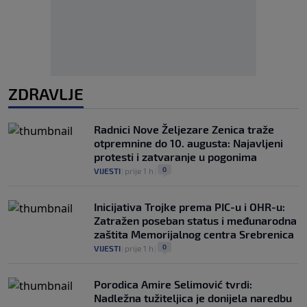
ZDRAVLJE
Radnici Nove Željezare Zenica traže
otpremnine do 10. augusta: Najavljeni
protesti i zatvaranje u pogonima
0
VIJESTI
|
prije 1 h
|
Inicijativa Trojke prema PIC-u i OHR-u:
Zatražen poseban status i međunarodna
zaštita Memorijalnog centra Srebrenica
0
VIJESTI
|
prije 1 h
|
Porodica Amire Selimović tvrdi:
Nadležna tužiteljica je donijela naredbu