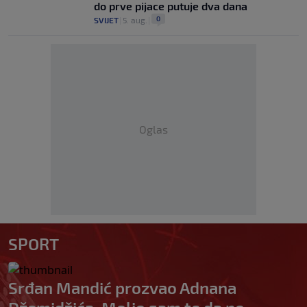
do prve pijace putuje dva dana
0
SVIJET
|
5. aug.
|
Oglas
SPORT
Srđan Mandić prozvao Adnana