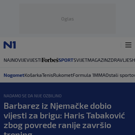
Oglas
NAJNOVIJE
VIJESTI
SPORT
SVIJET
MAGAZIN
ZDRAVLJE
S
Nogomet
Košarka
Tenis
Rukomet
Formula 1
MMA
Ostali sporto
NADAMO SE DA NIJE OZBILJNO
Barbarez iz Njemačke dobio
vijesti za brigu: Haris Tabaković
zbog povrede ranije završio
trening