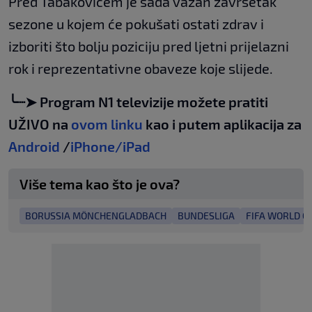
Pred Tabakovićem je sada važan završetak
sezone u kojem će pokušati ostati zdrav i
izboriti što bolju poziciju pred ljetni prijelazni
rok i reprezentativne obaveze koje slijede.
╰┈➤ Program N1 televizije možete pratiti
UŽIVO na
ovom linku
kao i putem aplikacija za
Android
/
iPhone/iPad
Više tema kao što je ova?
BORUSSIA MÖNCHENGLADBACH
BUNDESLIGA
FIFA WORLD C