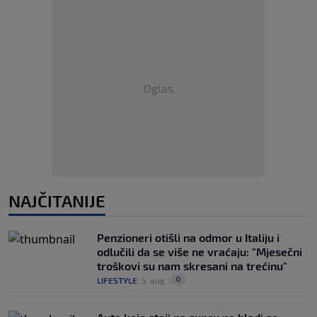
Oglas
NAJČITANIJE
Penzioneri otišli na odmor u Italiju i
odlučili da se više ne vraćaju: "Mjesečni
troškovi su nam skresani na trećinu"
0
LIFESTYLE
|
5. aug.
|