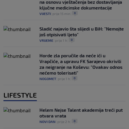
na osnovu vještačenja bez dostavljanja
ključne medicinske dokumentacije
0
VIJESTI
|
prije 15 min
|
Sladić najavio šta slijedi u BiH: "Nemojte
još otpisivati ljeto"
0
VRIJEME
|
prije 1 h
|
Horde zla poručile da neće ići u
Vrapčiće, a upravu FK Sarajevo okrivili
za neigranje na Koševu: "Ovakav odnos
nećemo tolerisati"
0
NOGOMET
|
prije 1 h
|
LIFESTYLE
Helem Nejse Talent akademija treći put
otvara vrata
0
NOVI DAN
|
prije 2 h
|