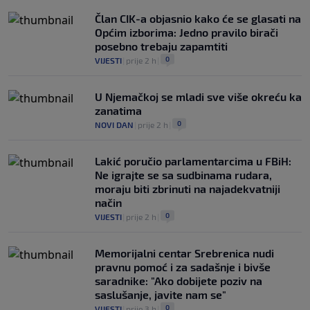
Član CIK-a objasnio kako će se glasati na
Općim izborima: Jedno pravilo birači
posebno trebaju zapamtiti
0
VIJESTI
|
prije 2 h
|
U Njemačkoj se mladi sve više okreću ka
zanatima
0
NOVI DAN
|
prije 2 h
|
Lakić poručio parlamentarcima u FBiH:
Ne igrajte se sa sudbinama rudara,
moraju biti zbrinuti na najadekvatniji
način
0
VIJESTI
|
prije 2 h
|
Memorijalni centar Srebrenica nudi
pravnu pomoć i za sadašnje i bivše
saradnike: "Ako dobijete poziv na
saslušanje, javite nam se"
0
VIJESTI
|
prije 3 h
|