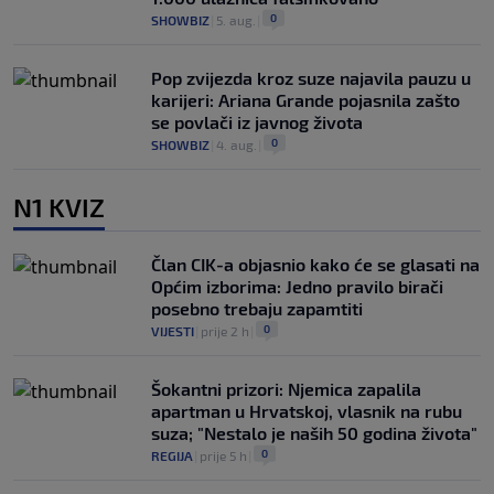
0
SHOWBIZ
|
5. aug.
|
Pop zvijezda kroz suze najavila pauzu u
karijeri: Ariana Grande pojasnila zašto
se povlači iz javnog života
0
SHOWBIZ
|
4. aug.
|
N1 KVIZ
Član CIK-a objasnio kako će se glasati na
Općim izborima: Jedno pravilo birači
posebno trebaju zapamtiti
0
VIJESTI
|
prije 2 h
|
Šokantni prizori: Njemica zapalila
apartman u Hrvatskoj, vlasnik na rubu
suza; "Nestalo je naših 50 godina života"
0
REGIJA
|
prije 5 h
|