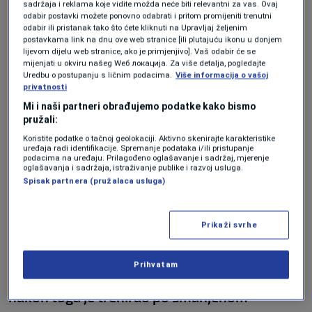
i izazvao bijes (FOTO)
sadržaja i reklama koje vidite možda neće biti relevantni za vas. Ovaj
NOGOMET
|
8. maj.
odabir postavki možete ponovno odabrati i pritom promijeniti trenutni
odabir ili pristanak tako što ćete kliknuti na Upravljaj željenim
U Real Madridu saznali ko je
postavkama link na dnu ove web stranice [ili plutajuću ikonu u donjem
"izdajica" u ekipi, ovo bi moglo
lijevom dijelu web stranice, ako je primjenjivo]. Vaš odabir će se
promijeniti čitavu sliku
mijenjati u okviru našeg Wеб локација. Za više detalja, pogledajte
NOGOMET
|
8. maj.
Uredbu o postupanju s ličnim podacima.
Više informacija o vašoj
privatnosti
Milošević pred novi meč protiv Sloge:
Mi i naši partneri obrađujemo podatke kako bismo
"Očekuje nas tim koji se bori za goli
pružali:
život, ali mi znamo naš cilj" (VIDEO)
NOGOMET
|
8. maj.
Koristite podatke o tačnoj geolokaciji. Aktivno skenirajte karakteristike
uređaja radi identifikacije. Spremanje podataka i/ili pristupanje
Barbarić govorio o budućnosti KK
podacima na uređaju. Prilagođeno oglašavanje i sadržaj, mjerenje
Bosna, pa pozvao partnere da ispune
oglašavanja i sadržaja, istraživanje publike i razvoj usluga.
obećanja: "Sada je na vama red"
Spisak partnera (pružalaca usluga)
(VIDEO)
KOŠARKA
|
8. maj.
Prikaži svrhe
"Haris Tabaković je morao skratiti trening
Prihvatam
jučer nakon što je zadobio lakšu povredu i
nakon toga je trenirao po smanjenom