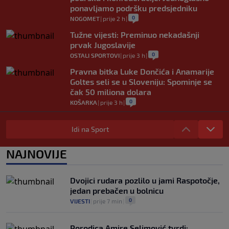
ponavljamo podršku predsjedniku
0
NOGOMET
|
prije 2 h
|
Tužne vijesti: Preminuo nekadašnji
prvak Jugoslavije
0
OSTALI SPORTOVI
|
prije 3 h
|
Pravna bitka Luke Dončića i Anamarije
Goltes seli se u Sloveniju: Spominje se
čak 50 miliona dolara
0
KOŠARKA
|
prije 3 h
|
Danas počinje nova sezona šampionata
BiH: Željezničar protiv novajlije na
Idi na Sport
Grbavici
0
NOGOMET
|
prije 4 h
|
NAJNOVIJE
Infantino u jeku brojnih kritika, dobio
javnu podršku jednog nogometnog
Dvojici rudara pozlilo u jami Raspotočje,
saveza, ali i jednu kritiku
jedan prebačen u bolnicu
0
NOGOMET
|
prije 4 h
|
0
VIJESTI
|
prije 7 min
|
Porodica Amire Selimović tvrdi: