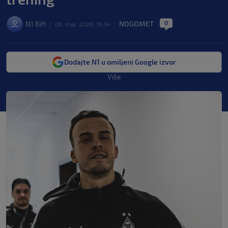
0
N1 BiH
NOGOMET
|
08. maj. 2026. 16:14
|
|
Dodajte N1 u omiljeni Google izvor
Više