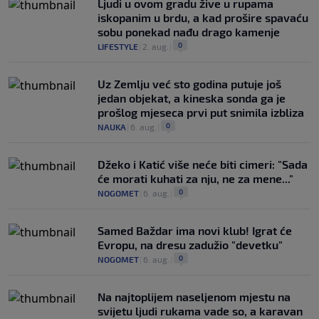
Ljudi u ovom gradu žive u rupama
iskopanim u brdu, a kad prošire spavaću
sobu ponekad nađu drago kamenje
0
LIFESTYLE
|
2. aug.
|
Uz Zemlju već sto godina putuje još
jedan objekat, a kineska sonda ga je
prošlog mjeseca prvi put snimila izbliza
0
NAUKA
|
6. aug.
|
Džeko i Katić više neće biti cimeri: "Sada
će morati kuhati za nju, ne za mene..."
0
NOGOMET
|
6. aug.
|
Samed Baždar ima novi klub! Igrat će
Evropu, na dresu zadužio "devetku"
0
NOGOMET
|
6. aug.
|
Na najtoplijem naseljenom mjestu na
svijetu ljudi rukama vade so, a karavan