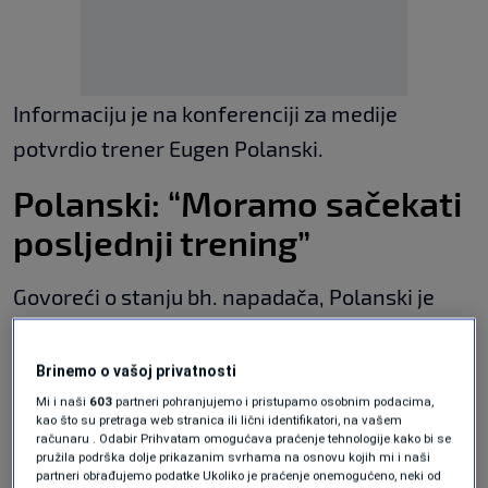
Informaciju je na konferenciji za medije
potvrdio trener Eugen Polanski.
Polanski: “Moramo sačekati
posljednji trening”
Govoreći o stanju bh. napadača, Polanski je
istakao da situacija trenutno ne djeluje
ozbiljno.
Brinemo o vašoj privatnosti
Mi i naši
603
partneri pohranjujemo i pristupamo osobnim podacima,
kao što su pretraga web stranica ili lični identifikatori, na vašem
Bivši golman Željezničara napravio
računaru . Odabir Prihvatam omogućava praćenje tehnologije kako bi se
haos u Hrvatskoj: Provocirao
pružila podrška dolje prikazanim svrhama na osnovu kojih mi i naši
navijače Hajduka objavom na Poljudu
partneri obrađujemo podatke Ukoliko je praćenje onemogućeno, neki od