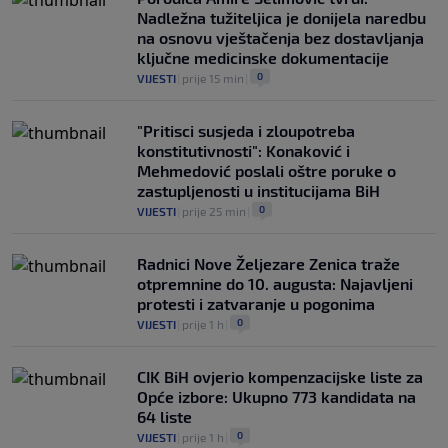
Nadležna tužiteljica je donijela naredbu
na osnovu vještačenja bez dostavljanja
ključne medicinske dokumentacije
0
VIJESTI
|
prije 15 min
|
"Pritisci susjeda i zloupotreba
konstitutivnosti": Konaković i
Mehmedović poslali oštre poruke o
zastupljenosti u institucijama BiH
0
VIJESTI
|
prije 25 min
|
Radnici Nove Željezare Zenica traže
otpremnine do 10. augusta: Najavljeni
protesti i zatvaranje u pogonima
0
VIJESTI
|
prije 1 h
|
CIK BiH ovjerio kompenzacijske liste za
Opće izbore: Ukupno 773 kandidata na
64 liste
0
VIJESTI
|
prije 1 h
|