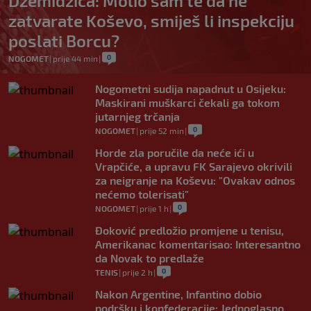
Džemidžića: Molio sam te da ne
zatvarate Koševo, smiješ li inspekciju
poslati Borcu?
0
NOGOMET
|
prije 44 min
|
Nogometni sudija napadnut u Osijeku:
Maskirani muškarci čekali ga tokom
jutarnjeg trčanja
0
NOGOMET
|
prije 52 min
|
Horde zla poručile da neće ići u
Vrapčiće, a upravu FK Sarajevo okrivili
za neigranje na Koševu: "Ovakav odnos
nećemo tolerisati"
0
NOGOMET
|
prije 1 h
|
Đoković predložio promjene u tenisu,
Amerikanac komentarisao: Interesantno
da Novak to predlaže
0
TENIS
|
prije 2 h
|
Nakon Argentine, Infantino dobio
podršku i konfederacije: Jednoglasno