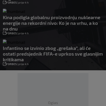
FORBES
|
prije 4 h
Kina podigla globalnu proizvodnju nuklearne
energije na rekordni nivo: Ko je na vrhu, a ko
na dnu
FORBES
|
prije 4 h
Infantino se izvinio zbog „grešaka“, ali će
ostati predsjednik FIFA-e uprkos sve glasnijim
kritikama
FORBES
|
prije 4 h
Oglas