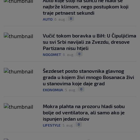
Auto koje stoji na suncu ne hladi se
najbrže klimom, nego postupkom koji
traje petnaest sekundi
0
AUTO
|
6. aug.
|
Vučić tokom boravka u BiH: U Čipuljićima
su svi Srbi navijali za Zvezdu, dresove
Partizana nisu htjeli
0
NOGOMET
|
6. aug.
|
Šezdeset posto stanovnika glavnog
grada u kojem živi mnogo Bosanaca živi
u stanovima koje daje grad
0
EKONOMIJA
|
5. aug.
|
Mokra plahta na prozoru hladi sobu
bolje od ventilatora, ali samo ako je
ispunjen jedan uslov
0
LIFESTYLE
|
5. aug.
|