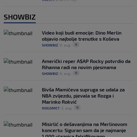
SHOWBIZ
Video koji budi emocije: Dino Merlin
objavio najbolje trenutke s Koševa
0
SHOWBIZ
|
6. aug.
|
Američki reper A$AP Rocky potvrdio da
Rihanna radi na novim pjesmama
0
SHOWBIZ
|
6. aug.
|
Bivša Mamićeva supruga se udala za
NBA zvijezdu, pjevala se Rozga i
Marinko Rokvić
0
NOGOMET
|
5. aug.
|
Misirlić o dešavanjima na Merlinovom
koncertu: Siguran sam da je najmanje
1.000 ulaznica falsifikovano