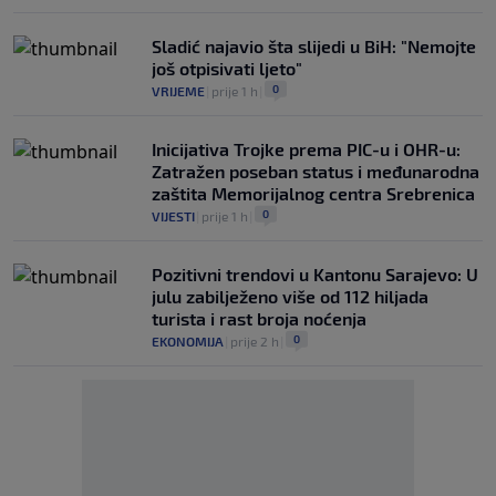
Sladić najavio šta slijedi u BiH: "Nemojte
još otpisivati ljeto"
0
VRIJEME
|
prije 1 h
|
Inicijativa Trojke prema PIC-u i OHR-u:
Zatražen poseban status i međunarodna
zaštita Memorijalnog centra Srebrenica
0
VIJESTI
|
prije 1 h
|
Pozitivni trendovi u Kantonu Sarajevo: U
julu zabilježeno više od 112 hiljada
turista i rast broja noćenja
0
EKONOMIJA
|
prije 2 h
|