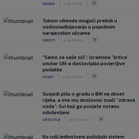
|
|
0
NAUKA
prije 11 min
Tokom vikenda mogući prekidi u
vodosnadbijevanju u pojedinim
sarajevskim ulicama
|
|
0
VIJESTI
prije 19 min
"Samo za vaše oči": Izraelska "krtica"
unutar UN-a dostavljala povjerljive
podatke
|
|
0
SVIJET
prije 23 min
Susjedi pišu o gradu u BiH na devet
rijeka, a ime mu doslovno znači "zdrava
voda": Svi koji ga posjete ostanu
oduševljeni
|
|
0
LIFESTYLE
prije 36 min
Ko ruši jedinstveni policijski sistem