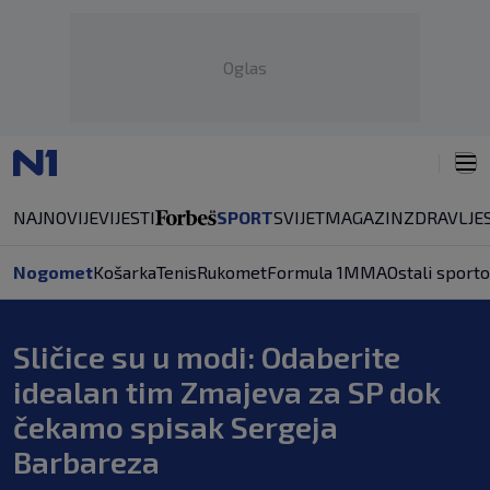
Oglas
NAJNOVIJE
VIJESTI
SPORT
SVIJET
MAGAZIN
ZDRAVLJE
Nogomet
Košarka
Tenis
Rukomet
Formula 1
MMA
Ostali sporto
Sličice su u modi: Odaberite
idealan tim Zmajeva za SP dok
čekamo spisak Sergeja
Barbareza