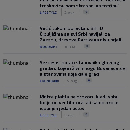
troškovi su nam skresani na trećinu"
|
|
0
LIFESTYLE
5. aug.
Vučić tokom boravka u BiH: U
Čipuljićima su svi Srbi navijali za
Zvezdu, dresove Partizana nisu htjeli
|
|
0
NOGOMET
6. aug.
Šezdeset posto stanovnika glavnog
grada u kojem živi mnogo Bosanaca živi
u stanovima koje daje grad
|
|
0
EKONOMIJA
5. aug.
Mokra plahta na prozoru hladi sobu
bolje od ventilatora, ali samo ako je
ispunjen jedan uslov
|
|
0
LIFESTYLE
5. aug.