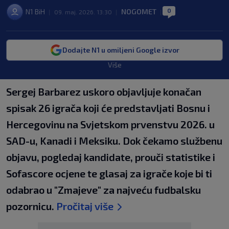
0
N1 BiH
NOGOMET
|
09. maj. 2026. 13:30
|
|
Dodajte N1 u omiljeni Google izvor
Više
Sergej Barbarez uskoro objavljuje konačan
spisak 26 igrača koji će predstavljati Bosnu i
Hercegovinu na Svjetskom prvenstvu 2026. u
SAD-u, Kanadi i Meksiku. Dok čekamo službenu
objavu, pogledaj kandidate, prouči statistike i
Sofascore ocjene te glasaj za igrače koje bi ti
odabrao u "Zmajeve" za najveću fudbalsku
pozornicu.
Pročitaj više