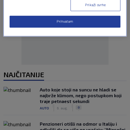
Prikaži svrhe
Prihvatam
Oglas
NAJČITANIJE
Auto koje stoji na suncu ne hladi se
najbrže klimom, nego postupkom koji
traje petnaest sekundi
|
|
0
AUTO
6. aug.
Penzioneri otišli na odmor u Italiju i
odlučili da se više ne vraćaju: "Mjesečni