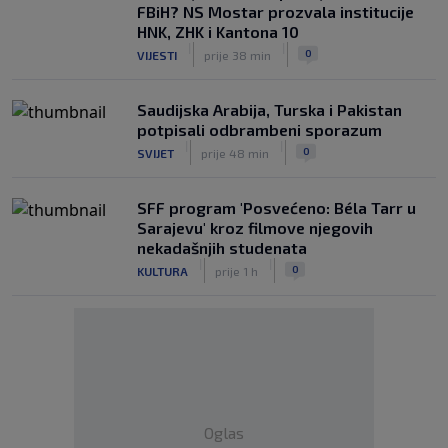
FBiH? NS Mostar prozvala institucije
HNK, ZHK i Kantona 10
|
|
0
VIJESTI
prije 38 min
Saudijska Arabija, Turska i Pakistan
potpisali odbrambeni sporazum
|
|
0
SVIJET
prije 48 min
SFF program 'Posvećeno: Béla Tarr u
Sarajevu' kroz filmove njegovih
nekadašnjih studenata
|
|
0
KULTURA
prije 1 h
Oglas