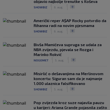
objavio najbolje trenutke s Koševa
|
|
0
SHOWBIZ
6. aug.
Američki reper A$AP Rocky potvrdio da
Rihanna radi na novim pjesmama
|
|
0
SHOWBIZ
6. aug.
Bivša Mamićeva supruga se udala za
NBA zvijezdu, pjevala se Rozga i
Marinko Rokvić
|
|
0
NOGOMET
5. aug.
Misirlić o dešavanjima na Merlinovom
koncertu: Siguran sam da je najmanje
1.000 ulaznica falsifikovano
|
|
0
SHOWBIZ
5. aug.
Pop zvijezda kroz suze najavila pauzu
u karijeri: Ariana Grande pojasnila zašto