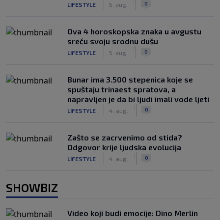
|
|
0
LIFESTYLE
5. aug.
Ova 4 horoskopska znaka u avgustu
sreću svoju srodnu dušu
|
|
0
LIFESTYLE
5. aug.
Bunar imа 3.500 stepenica koje se
spuštaju trinaest spratova, a
napravljen je da bi ljudi imali vode ljeti
|
|
0
LIFESTYLE
4. aug.
Zašto se zacrvenimo od stida?
Odgovor krije ljudska evolucija
|
|
0
LIFESTYLE
4. aug.
SHOWBIZ
Video koji budi emocije: Dino Merlin