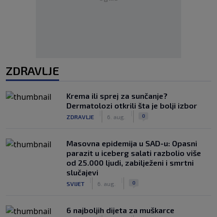
ZDRAVLJE
Krema ili sprej za sunčanje?
Dermatolozi otkrili šta je bolji izbor
|
|
0
ZDRAVLJE
6. aug.
Masovna epidemija u SAD-u: Opasni
parazit u iceberg salati razbolio više
od 25.000 ljudi, zabilježeni i smrtni
slučajevi
|
|
0
SVIJET
6. aug.
6 najboljih dijeta za muškarce