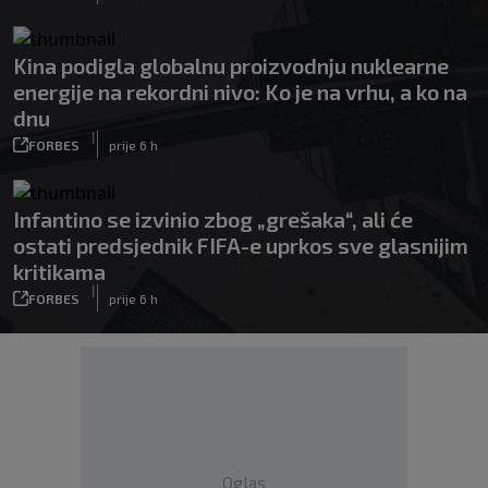
Kina podigla globalnu proizvodnju nuklearne
energije na rekordni nivo: Ko je na vrhu, a ko na
dnu
|
FORBES
prije 6 h
Infantino se izvinio zbog „grešaka“, ali će
ostati predsjednik FIFA-e uprkos sve glasnijim
kritikama
|
FORBES
prije 6 h
Oglas