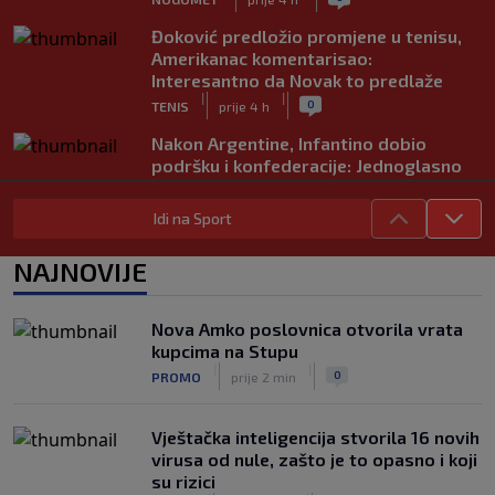
Đoković predložio promjene u tenisu,
Amerikanac komentarisao:
Interesantno da Novak to predlaže
|
|
0
TENIS
prije 4 h
Nakon Argentine, Infantino dobio
podršku i konfederacije: Jednoglasno
ponavljamo podršku predsjedniku
|
|
0
NOGOMET
prije 5 h
Idi na Sport
Tužne vijesti: Preminuo nekadašnji
NAJNOVIJE
prvak Jugoslavije
|
|
0
OSTALI SPORTOVI
prije 5 h
Nova Amko poslovnica otvorila vrata
Pravna bitka Luke Dončića i Anamarije
kupcima na Stupu
Goltes seli se u Sloveniju: Spominje se
|
|
0
PROMO
prije 2 min
čak 50 miliona dolara
|
|
0
KOŠARKA
prije 6 h
Vještačka inteligencija stvorila 16 novih
virusa od nule, zašto je to opasno i koji
su rizici