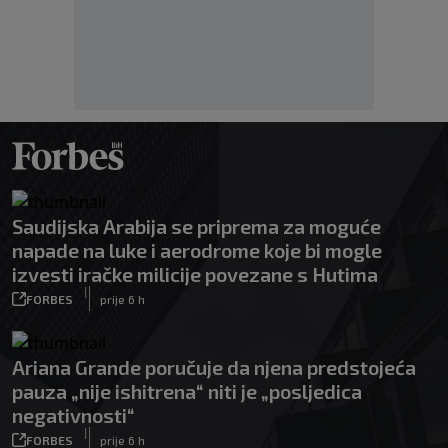
Saudijska Arabija se priprema za moguće
napade na luke i aerodrome koje bi mogle
izvesti iračke milicije povezane s Hutima
|
FORBES
prije 6 h
Ariana Grande poručuje da njena predstojeća
pauza „nije ishitrena“ niti je „posljedica
negativnosti“
|
FORBES
prije 6 h