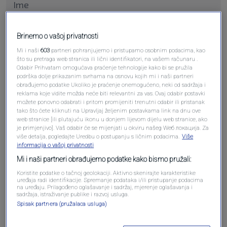
Brinemo o vašoj privatnosti
Pošalji komentar
Mi i naši
603
partneri pohranjujemo i pristupamo osobnim podacima, kao
što su pretraga web stranica ili lični identifikatori, na vašem računaru .
Odabir Prihvatam omogućava praćenje tehnologije kako bi se pružila
podrška dolje prikazanim svrhama na osnovu kojih mi i naši partneri
obrađujemo podatke Ukoliko je praćenje onemogućeno, neki od sadržaja i
reklama koje vidite možda neće biti relevantni za vas. Ovaj odabir postavki
možete ponovno odabrati i pritom promijeniti trenutni odabir ili pristanak
tako što ćete kliknuti na Upravljaj željenim postavkama link na dnu ove
web stranice [ili plutajuću ikonu u donjem lijevom dijelu web stranice, ako
je primjenjivo]. Vaš odabir će se mijenjati u okviru našeg Wеб локација. Za
više detalja, pogledajte Uredbu o postupanju s ličnim podacima.
Više
informacija o vašoj privatnosti
Oglas
Mi i naši partneri obrađujemo podatke kako bismo pružali:
Koristite podatke o tačnoj geolokaciji. Aktivno skenirajte karakteristike
uređaja radi identifikacije. Spremanje podataka i/ili pristupanje podacima
na uređaju. Prilagođeno oglašavanje i sadržaj, mjerenje oglašavanja i
sadržaja, istraživanje publike i razvoj usluga.
Spisak partnera (pružalaca usluga)