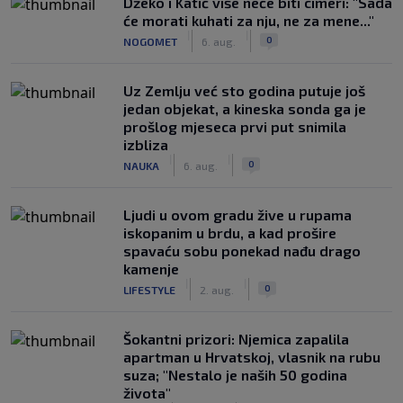
Džeko i Katić više neće biti cimeri: "Sada
će morati kuhati za nju, ne za mene..."
|
|
0
NOGOMET
6. aug.
Uz Zemlju već sto godina putuje još
jedan objekat, a kineska sonda ga je
prošlog mjeseca prvi put snimila
izbliza
|
|
0
NAUKA
6. aug.
Ljudi u ovom gradu žive u rupama
iskopanim u brdu, a kad prošire
spavaću sobu ponekad nađu drago
kamenje
|
|
0
LIFESTYLE
2. aug.
Šokantni prizori: Njemica zapalila
apartman u Hrvatskoj, vlasnik na rubu
suza; "Nestalo je naših 50 godina
života"