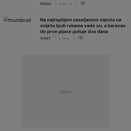
|
|
0
REGIJA
prije 7 h
Na najtoplijem naseljenom mjestu na
svijetu ljudi rukama vade so, a karavan
do prve pijace putuje dva dana
|
|
0
SVIJET
5. aug.
Oglas