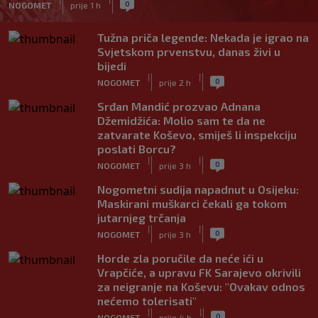
0
NOGOMET
prije 1 h
Tužna priča legende: Nekada je igrao na
Svjetskom prvenstvu, danas živi u
bijedi
|
|
0
NOGOMET
prije 2 h
Srđan Mandić prozvao Adnana
Džemidžića: Molio sam te da ne
zatvarate Koševo, smiješ li inspekciju
poslati Borcu?
|
|
0
NOGOMET
prije 3 h
Nogometni sudija napadnut u Osijeku:
Maskirani muškarci čekali ga tokom
jutarnjeg trčanja
|
|
0
NOGOMET
prije 3 h
Horde zla poručile da neće ići u
Vrapčiće, a upravu FK Sarajevo okrivili
za neigranje na Koševu: "Ovakav odnos
nećemo tolerisati"
|
|
0
NOGOMET
prije 4 h