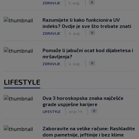
|
|
0
ZDRAVLJE
5. aug.
Razumijete li kako funkcionira UV
indeks? Ovdje je sve što trebate znati
|
|
0
ZDRAVLJE
4. aug.
Pomaže li jabučni ocat kod dijabetesa i
mršavljenja?
|
|
0
ZDRAVLJE
4. aug.
LIFESTYLE
Ova 3 horoskopska znaka najčešće
grade uspješne karijere
|
|
0
LIFESTYLE
prije 7 h
Zaboravite na velike račune: Rashladite
dom pametnije, jeftinije i bez klime