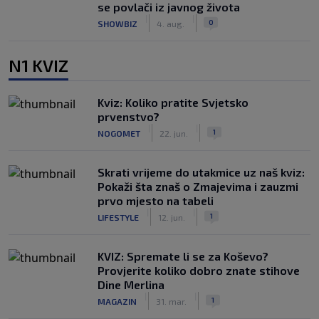
se povlači iz javnog života
|
|
0
SHOWBIZ
4. aug.
N1 KVIZ
Kviz: Koliko pratite Svjetsko
prvenstvo?
|
|
1
NOGOMET
22. jun.
Skrati vrijeme do utakmice uz naš kviz:
Pokaži šta znaš o Zmajevima i zauzmi
prvo mjesto na tabeli
|
|
1
LIFESTYLE
12. jun.
KVIZ: Spremate li se za Koševo?
Provjerite koliko dobro znate stihove
Dine Merlina
|
|
1
MAGAZIN
31. mar.