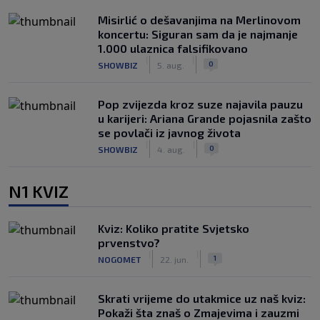
Misirlić o dešavanjima na Merlinovom
koncertu: Siguran sam da je najmanje
1.000 ulaznica falsifikovano
|
|
0
SHOWBIZ
5. aug.
Pop zvijezda kroz suze najavila pauzu
u karijeri: Ariana Grande pojasnila zašto
se povlači iz javnog života
|
|
0
SHOWBIZ
4. aug.
N1 KVIZ
Kviz: Koliko pratite Svjetsko
prvenstvo?
|
|
1
NOGOMET
22. jun.
Skrati vrijeme do utakmice uz naš kviz:
Pokaži šta znaš o Zmajevima i zauzmi