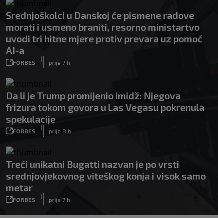
Srednjoškolci u Danskoj će pismene radove
morati i usmeno braniti, resorno ministartvo
uvodi tri hitne mjere protiv prevara uz pomoć
AI-a
|
FORBES
prije 7 h
Da li je Trump promijenio imidž: Njegova
frizura tokom govora u Las Vegasu pokrenula
spekulacije
|
FORBES
prije 8 h
Treći unikatni Bugatti nazvan je po vrsti
srednjovjekovnog viteškog konja i visok samo
metar
|
FORBES
prije 7 h