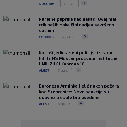
|
|
0
NOGOMET
7. aug.
Punjene paprike kao nekad: Ovaj mali
trik naših baka čini nadjev savršeno
sočnim
|
|
0
COOKING
prije 8 h
Ko ruši jedinstveni policijski sistem
FBiH? NS Mostar prozvala institucije
HNK, ZHK i Kantona 10
|
|
0
VIJESTI
7. aug.
Baronesa Arminka Helić nakon požara
kod Srebrenice: Nove sankcije su
odavno trebale biti uvedene
|
|
0
VIJESTI
prije 7 h