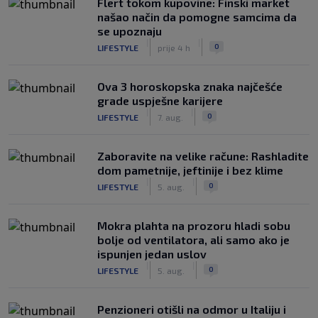
Flert tokom kupovine: Finski market
našao način da pomogne samcima da
se upoznaju
|
|
0
LIFESTYLE
prije 4 h
Ova 3 horoskopska znaka najčešće
grade uspješne karijere
|
|
0
LIFESTYLE
7. aug.
Zaboravite na velike račune: Rashladite
dom pametnije, jeftinije i bez klime
|
|
0
LIFESTYLE
5. aug.
Mokra plahta na prozoru hladi sobu
bolje od ventilatora, ali samo ako je
ispunjen jedan uslov
|
|
0
LIFESTYLE
5. aug.
Penzioneri otišli na odmor u Italiju i