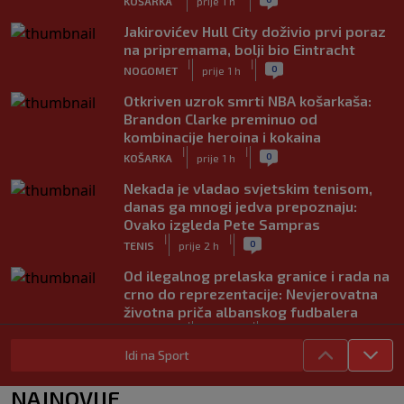
KOŠARKA
prije 1 h
Jakirovićev Hull City doživio prvi poraz
na pripremama, bolji bio Eintracht
|
|
0
NOGOMET
prije 1 h
Otkriven uzrok smrti NBA košarkaša:
Brandon Clarke preminuo od
kombinacije heroina i kokaina
|
|
0
KOŠARKA
prije 1 h
Nekada je vladao svjetskim tenisom,
danas ga mnogi jedva prepoznaju:
Ovako izgleda Pete Sampras
|
|
0
TENIS
prije 2 h
Od ilegalnog prelaska granice i rada na
crno do reprezentacije: Nevjerovatna
životna priča albanskog fudbalera
|
|
0
NOGOMET
prije 2 h
Idi na Sport
Deco iz sjene preokrenuo posao: Rodri
bio bliži Real Madridu, a sada je na
NAJNOVIJE
korak od Barcelone