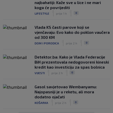
najbahatiji: Kaže sve u lice i ne mari
koga će povrijediti
|
|
0
LIFESTYLE
prije 1 h
Vlada KS časti parove koji se
vjenčavaju: Evo kako do poklon vaučera
od 300 KM
|
|
0
DOM I PORODICA
prije 2 h
Detektor.ba: Kako je Vlada Federacije
BiH prezentovala nedogovoreni kineski
kredit kao investiciju za spas bolnica
|
|
0
VIJESTI
prije 2 h
Gasol savjetovao Wembanyamu:
Najopasniji je u reketu, ali mora
dodatno ojačati
|
|
0
KOŠARKA
prije 2 h