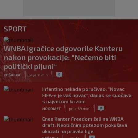
SPORT
WNBA igračice odgovorile Kanteru
nakon provokacije: "Nećemo biti
politički pijuni"
|
|
0
KOŠARKA
prije 11 min
Infantino nekada poručivao: "Novac
FIFA-e je vaš novac", danas se suočava
s najvećom krizom
|
|
0
NOGOMET
prije 59 min
Enes Kanter Freedom želi na WNBA
draft: Neobičnim potezom pokušava
ukazati na pravila lige
|
|
0