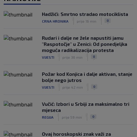
|
|
0
NOGOMET
prije 2 h
Hadžići: Smrtno stradao motociklista
River Plate napravio veliki posao:
|
|
0
CRNA HRONIKA
prije 16 min
Reprezentativac Argentine stigao iz
Atlético Madrida
|
|
0
NOGOMET
prije 2 h
Rudari i dalje ne žele napustiti jamu
"Raspotočje" u Zenici: Od ponedjeljka
moguća radikalizacija protesta
|
|
0
VIJESTI
prije 36 min
Požar kod Konjica i dalje aktivan, stanje
bolje nego jutros
|
|
0
VIJESTI
prije 42 min
Vučić: Izbori u Srbiji za maksimalno tri
mjeseca
|
|
0
REGIJA
prije 59 min
Ovaj horoskopski znak važi za