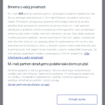
Brinemo o vašoj privatnosti
Mi i naši
603
partneri pohranjujemo i pristupamo osobnim podacima, kao
što su pretraga web stranica ili lični identifikatori, na vašem računaru .
Odabir Prihvatam omogućava praćenje tehnologije kako bi se pružila
Oglas
podrška dolje prikazanim svrhama na osnovu kojih mi i naši partneri
obrađujemo podatke Ukoliko je praćenje onemogućeno, neki od sadržaja i
reklama koje vidite možda neće biti relevantni za vas. Ovaj odabir postavki
možete ponovno odabrati i pritom promijeniti trenutni odabir ili pristanak
tako što ćete kliknuti na Upravljaj željenim postavkama link na dnu ove
web stranice [ili plutajuću ikonu u donjem lijevom dijelu web stranice, ako
je primjenjivo]. Vaš odabir će se mijenjati u okviru našeg Wеб локација. Za
više detalja, pogledajte Uredbu o postupanju s ličnim podacima.
Više
informacija o vašoj privatnosti
Mi i naši partneri obrađujemo podatke kako bismo pružali:
Koristite podatke o tačnoj geolokaciji. Aktivno skenirajte karakteristike
uređaja radi identifikacije. Spremanje podataka i/ili pristupanje podacima
na uređaju. Prilagođeno oglašavanje i sadržaj, mjerenje oglašavanja i
sadržaja, istraživanje publike i razvoj usluga.
Oglas
Spisak partnera (pružalaca usluga)
Prikaži svrhe