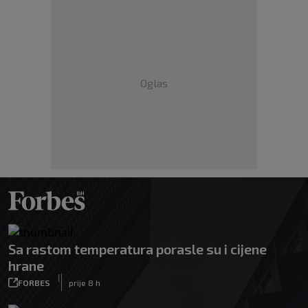
Oglas
Sa rastom temperatura porasle su i cijene
hrane
|
FORBES
prije 8 h