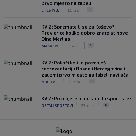
prvo mjesto na tabeli
|
|
1
LIFESTYLE
12. jun.
KVIZ: Spremate li se za Koševo?
Provjerite koliko dobro znate stihove
Dine Merlina
|
|
1
MAGAZIN
31. mar.
KVIZ: Pokaži koliko poznaješ
reprezentaciju Bosne i Hercegovine i
zauzmi prvo mjesto na tabeli navijača
|
|
0
NOGOMET
31. mar.
KVIZ: Poznajete li bh. sport i sportiste?
|
|
0
OSTALI SPORTOVI
23. mar.