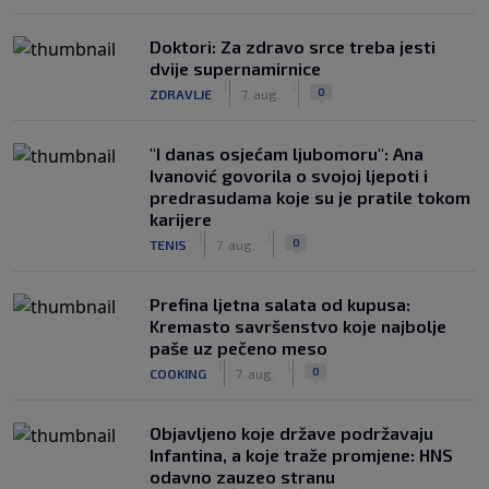
Doktori: Za zdravo srce treba jesti
dvije supernamirnice
|
|
0
ZDRAVLJE
7. aug.
"I danas osjećam ljubomoru": Ana
Ivanović govorila o svojoj ljepoti i
predrasudama koje su je pratile tokom
karijere
|
|
0
TENIS
7. aug.
Prefina ljetna salata od kupusa:
Kremasto savršenstvo koje najbolje
paše uz pečeno meso
|
|
0
COOKING
7. aug.
Objavljeno koje države podržavaju
Infantina, a koje traže promjene: HNS
odavno zauzeo stranu