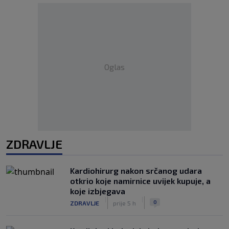
Oglas
ZDRAVLJE
Kardiohirurg nakon srčanog udara
otkrio koje namirnice uvijek kupuje, a
koje izbjegava
|
|
0
ZDRAVLJE
prije 5 h