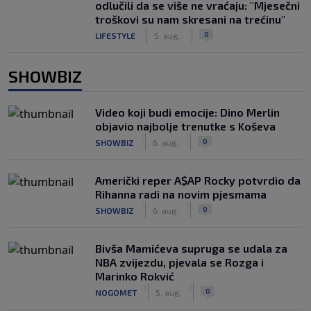
odlučili da se više ne vraćaju: "Mjesečni
troškovi su nam skresani na trećinu"
|
|
0
LIFESTYLE
5. aug.
SHOWBIZ
Video koji budi emocije: Dino Merlin
objavio najbolje trenutke s Koševa
|
|
0
SHOWBIZ
6. aug.
Američki reper A$AP Rocky potvrdio da
Rihanna radi na novim pjesmama
|
|
0
SHOWBIZ
6. aug.
Bivša Mamićeva supruga se udala za
NBA zvijezdu, pjevala se Rozga i
Marinko Rokvić
|
|
0
NOGOMET
5. aug.