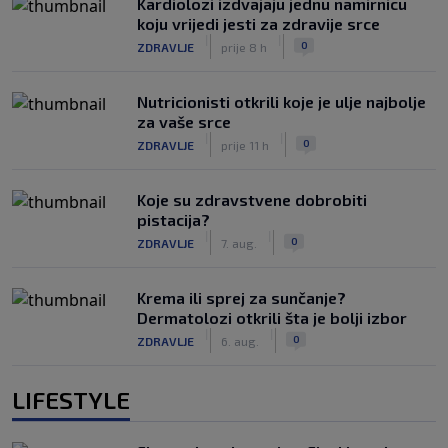
Kardiolozi izdvajaju jednu namirnicu
koju vrijedi jesti za zdravije srce
|
|
0
ZDRAVLJE
prije 8 h
Nutricionisti otkrili koje je ulje najbolje
za vaše srce
|
|
0
ZDRAVLJE
prije 11 h
Koje su zdravstvene dobrobiti
pistacija?
|
|
0
ZDRAVLJE
7. aug.
Krema ili sprej za sunčanje?
Dermatolozi otkrili šta je bolji izbor
|
|
0
ZDRAVLJE
6. aug.
LIFESTYLE