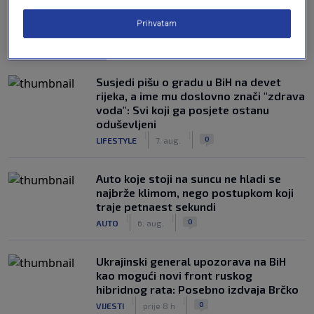
Prihvatam
NAJČITANIJE
Susjedi pišu o gradu u BiH na devet
rijeka, a ime mu doslovno znači "zdrava
voda": Svi koji ga posjete ostanu
oduševljeni
|
|
0
LIFESTYLE
7. aug.
Auto koje stoji na suncu ne hladi se
najbrže klimom, nego postupkom koji
traje petnaest sekundi
|
|
0
AUTO
6. aug.
Ukrajinski general upozorava na BiH
kao mogući novi front ruskog
hibridnog rata: Posebno izdvaja Brčko
|
|
0
VIJESTI
prije 8 h