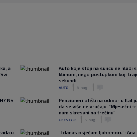
ka, a
Auto koje stoji na suncu ne hladi 
 Svi
klimom, nego postupkom koji traj
sekundi
|
|
0
AUTO
6. aug.
BiH? NS
Penzioneri otišli na odmor u Italiju 
da se više ne vraćaju: "Mjesečni t
nam skresani na trećinu"
|
|
0
LIFESTYLE
5. aug.
rada u
"I danas osjećam ljubomoru": Ana 