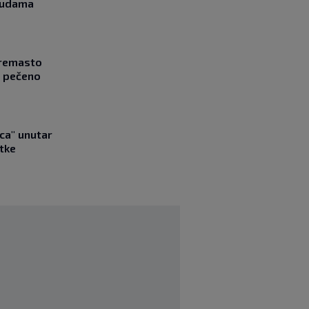
asudama
Kremasto
z pečeno
ica" unutar
tke