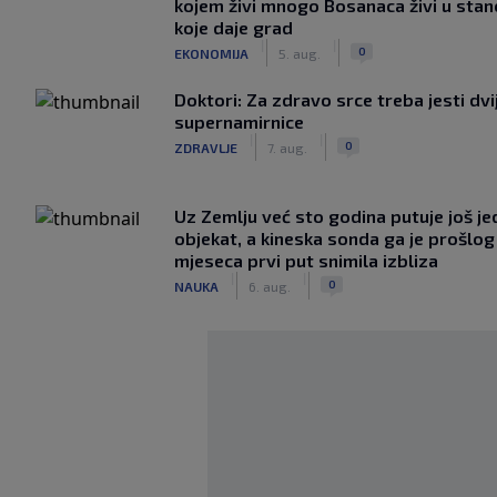
kojem živi mnogo Bosanaca živi u sta
koje daje grad
|
|
0
EKONOMIJA
5. aug.
Doktori: Za zdravo srce treba jesti dvi
supernamirnice
|
|
0
ZDRAVLJE
7. aug.
Uz Zemlju već sto godina putuje još j
objekat, a kineska sonda ga je prošlog
mjeseca prvi put snimila izbliza
|
|
0
NAUKA
6. aug.