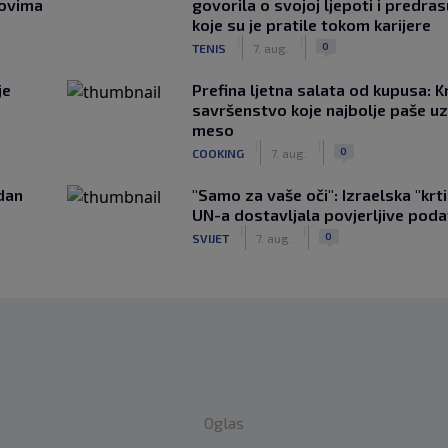
novima
govorila o svojoj ljepoti i predr
koje su je pratile tokom karijere
|
|
0
TENIS
7. aug.
je
Prefina ljetna salata od kupusa: 
savršenstvo koje najbolje paše u
meso
|
|
0
COOKING
7. aug.
edan
"Samo za vaše oči": Izraelska "krt
UN-a dostavljala povjerljive poda
|
|
0
SVIJET
7. aug.
Oglas