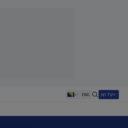
N1 TV
ENG