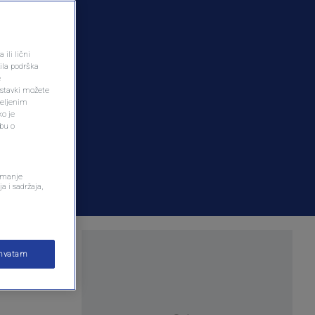
ili lični
ila podrška
e
ostavki možete
željenim
ko je
dbu o
remanje
a i sadržaja,
ašku
ihvatam