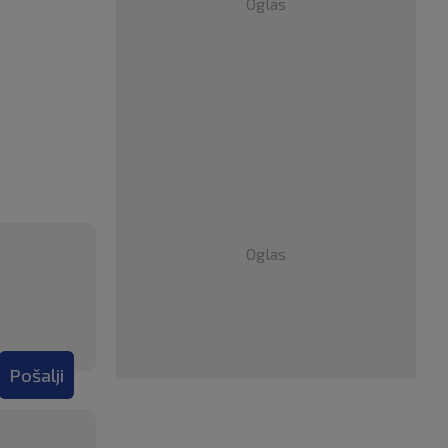
Oglas
Oglas
Pošalji