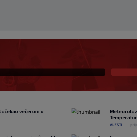
ostao hit: Navijači
aj klub"
a dočekao večerom u
Meteorolozi
Temperatur
|
VIJESTI
prij