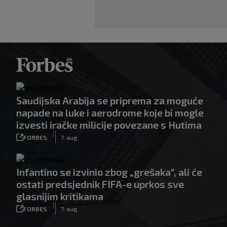
Saudijska Arabija se priprema za moguće
napade na luke i aerodrome koje bi mogle
izvesti iračke milicije povezane s Hutima
|
FORBES
7. aug.
Infantino se izvinio zbog „grešaka“, ali će
ostati predsjednik FIFA-e uprkos sve
glasnijim kritikama
|
FORBES
7. aug.