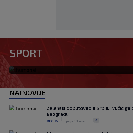
Novi igrač Millwalla odmah p
SPORT
poručuju da je "stvoren za ov
|
|
0
NOGOMET
prije 45 min
NAJNOVIJE
Zelenski doputovao u Srbiju: Vučić g
Beogradu
|
|
0
REGIJA
prije 18 min