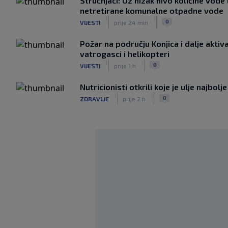
Stručnjaci: Uz nizak nivo količine vode
netretirane komunalne otpadne vode
|
|
0
VIJESTI
prije 24 min
Požar na području Konjica i dalje aktiva
vatrogasci i helikopteri
|
|
0
VIJESTI
prije 1 h
Nutricionisti otkrili koje je ulje najbolj
|
|
0
ZDRAVLJE
prije 2 h