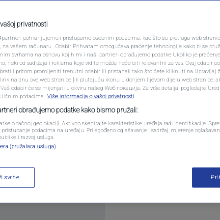
PODCAST
 na udaru engleskih
N1 SPECIJAL
vašoj privatnosti
 skupljača lopti
3
partneri pohranjujemo i pristupamo osobnim podacima, kao što su pretraga web stranica 
FENOMENI
ri, na vašem računaru . Odabir Prihvatam omogućava praćenje tehnologije kako bi se pruž
anim svrhama na osnovu kojih mi i naši partneri obrađujemo podatke Ukoliko je praćenj
 neki od sadržaja i reklama koje vidite možda neće biti relevantni za vas. Ovaj odabir p
NEISTRAŽENO
ati i pritom promijeniti trenutni odabir ili pristanak tako što ćete kliknuti na Upravljaj 
ink na dnu ove web stranice [ili plutajuću ikonu u donjem lijevom dijelu web stranice, a
entara
VIRALNO
. Vaš odabir će se mijenjati u okviru našeg Wеб локација. Za više detalja, pogledajte Ure
s ličnim podacima.
Više informacija o vašoj privatnosti
FOTO
partneri obrađujemo podatke kako bismo pružali:
atke o tačnoj geolokaciji. Aktivno skenirajte karakteristike uređaja radi identifikacije. Sp
PROMO
li pristupanje podacima na uređaju. Prilagođeno oglašavanje i sadržaj, mjerenje oglašavanj
publike i razvoj usluga.
era (pružalaca usluga)
VIDEO
je pobijedio Fulham sa 3:0, ostvarivši četvrtu lig
ži svrhe
Pr
aza.
Pročitaj više