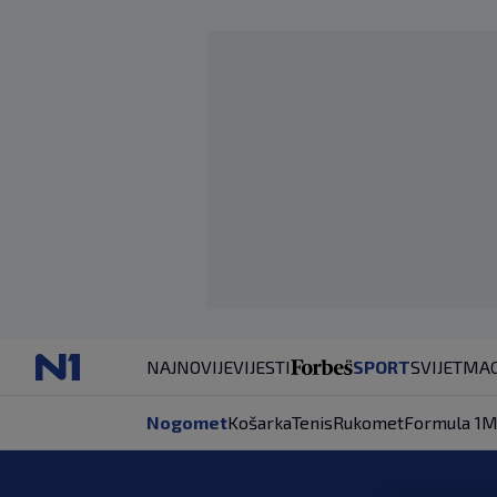
NAJNOVIJE
VIJESTI
SPORT
SVIJET
MAG
Nogomet
Košarka
Tenis
Rukomet
Formula 1
M