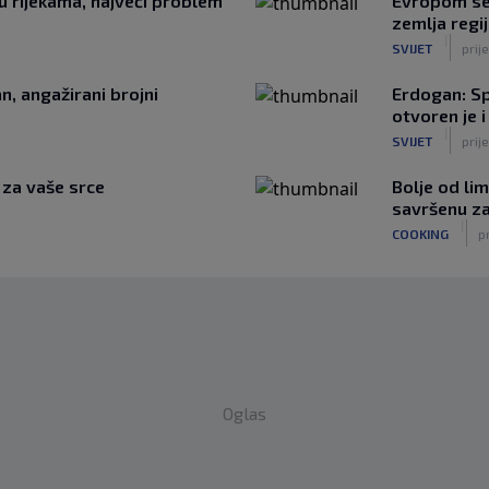
 u rijekama, najveći problem
Evropom se 
zemlja regi
|
SVIJET
prije
n, angažirani brojni
Erdogan: Sp
otvoren je i
|
SVIJET
prije
e za vaše srce
Bolje od li
savršenu za 
|
COOKING
pr
Oglas