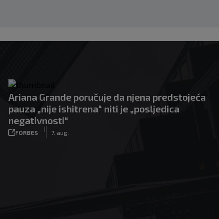
Ariana Grande poručuje da njena predstojeća
pauza „nije ishitrena“ niti je „posljedica
negativnosti“
|
FORBES
7. aug.