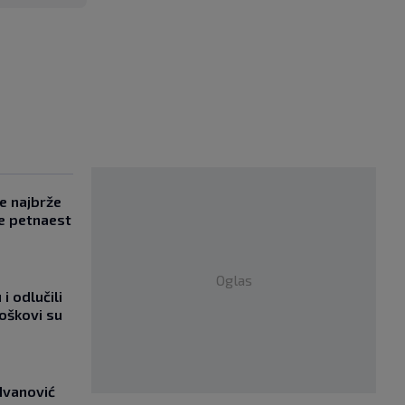
se najbrže
e petnaest
Oglas
i odlučili
roškovi su
Ivanović