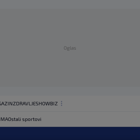
Oglas
AZIN
ZDRAVLJE
SHOWBIZ
KOLUMNE
MA
Ostali sportovi