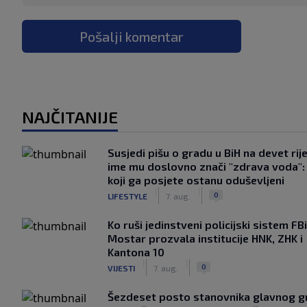
Pošalji komentar
NAJČITANIJE
Susjedi pišu o gradu u BiH na devet rije
ime mu doslovno znači "zdrava voda":
koji ga posjete ostanu oduševljeni
|
|
0
LIFESTYLE
7. aug.
Ko ruši jedinstveni policijski sistem F
Mostar prozvala institucije HNK, ZHK i
Kantona 10
|
|
0
VIJESTI
7. aug.
Šezdeset posto stanovnika glavnog g