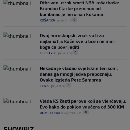
Otkriven uzrok smrti NBA košarkaša:
Brandon Clarke preminuo od
kombinacije heroina i kokaina
0
KOŠARKA
|
prije 3 h
|
Ovaj horoskopski znak važi za
najbahatiji: Kaže sve u lice i ne mari
koga će povrijediti
0
LIFESTYLE
|
prije 3 h
|
Nekada je vladao svjetskim tenisom,
danas ga mnogi jedva prepoznaju:
Ovako izgleda Pete Sampras
0
TENIS
|
prije 4 h
|
Vlada KS časti parove koji se vjenčavaju:
Evo kako do poklon vaučera od 300 KM
0
DOM I PORODICA
|
prije 4 h
|
SHOWBIZ