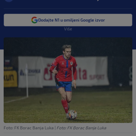
Dodajte N1 u omiljeni Google izvor
Više
Foto: FK Borac Banja Luka
|
Foto: FK Borac Banja Luka