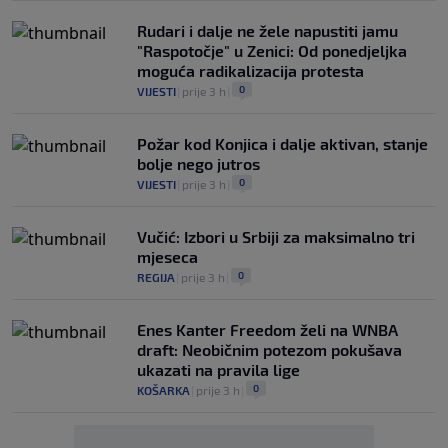
Rudari i dalje ne žele napustiti jamu
"Raspotočje" u Zenici: Od ponedjeljka
moguća radikalizacija protesta
0
VIJESTI
|
prije 3 h
|
Požar kod Konjica i dalje aktivan, stanje
bolje nego jutros
0
VIJESTI
|
prije 3 h
|
Vučić: Izbori u Srbiji za maksimalno tri
mjeseca
0
REGIJA
|
prije 3 h
|
Enes Kanter Freedom želi na WNBA
draft: Neobičnim potezom pokušava
ukazati na pravila lige
0
KOŠARKA
|
prije 3 h
|