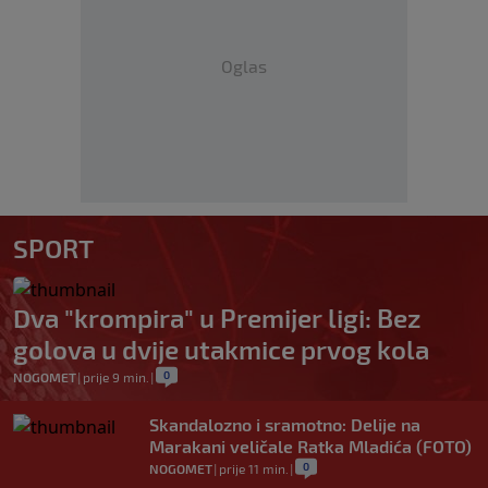
Oglas
SPORT
Dva "krompira" u Premijer ligi: Bez
golova u dvije utakmice prvog kola
0
NOGOMET
|
prije 9 min.
|
Skandalozno i sramotno: Delije na
Marakani veličale Ratka Mladića (FOTO)
0
NOGOMET
|
prije 11 min.
|