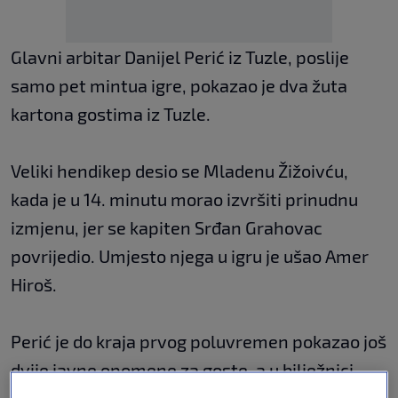
Glavni arbitar Danijel Perić iz Tuzle, poslije
samo pet mintua igre, pokazao je dva žuta
kartona gostima iz Tuzle.
Veliki hendikep desio se Mladenu Žižoivću,
kada je u 14. minutu morao izvršiti prinudnu
izmjenu, jer se kapiten Srđan Grahovac
povrijedio. Umjesto njega u igru je ušao Amer
Hiroš.
Perić je do kraja prvog poluvremen pokazao još
dvije javne opomene za goste, a u bilježnici