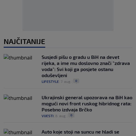
NAJČITANIJE
Susjedi pišu o gradu u BiH na devet
rijeka, a ime mu doslovno znači "zdrava
voda": Svi koji ga posjete ostanu
oduševljeni
0
LIFESTYLE
|
7. aug.
|
Ukrajinski general upozorava na BiH kao
mogući novi front ruskog hibridnog rata:
Posebno izdvaja Brčko
0
VIJESTI
|
8. aug.
|
Auto koje stoji na suncu ne hladi se