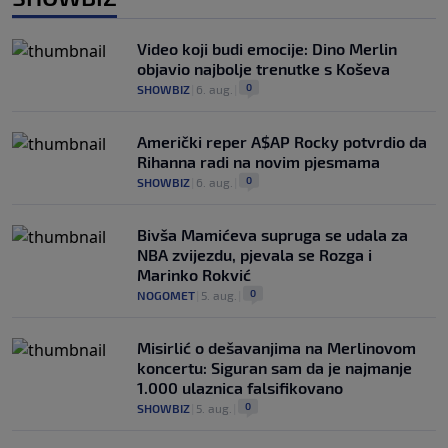
Video koji budi emocije: Dino Merlin
objavio najbolje trenutke s Koševa
0
SHOWBIZ
|
6. aug.
|
Američki reper A$AP Rocky potvrdio da
Rihanna radi na novim pjesmama
0
SHOWBIZ
|
6. aug.
|
Bivša Mamićeva supruga se udala za
NBA zvijezdu, pjevala se Rozga i
Marinko Rokvić
0
NOGOMET
|
5. aug.
|
Misirlić o dešavanjima na Merlinovom
koncertu: Siguran sam da je najmanje
1.000 ulaznica falsifikovano
0
SHOWBIZ
|
5. aug.
|