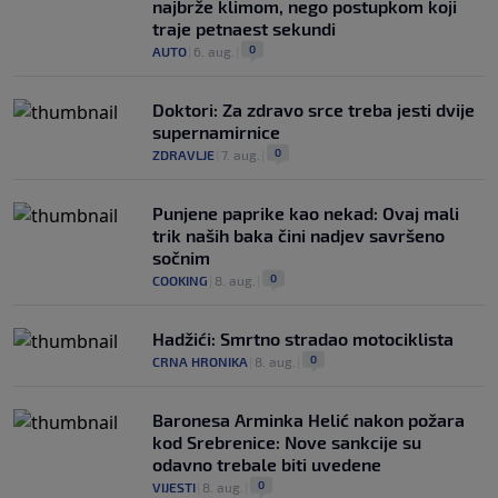
najbrže klimom, nego postupkom koji
traje petnaest sekundi
0
AUTO
|
6. aug.
|
Doktori: Za zdravo srce treba jesti dvije
supernamirnice
0
ZDRAVLJE
|
7. aug.
|
Punjene paprike kao nekad: Ovaj mali
trik naših baka čini nadjev savršeno
sočnim
0
COOKING
|
8. aug.
|
Hadžići: Smrtno stradao motociklista
0
CRNA HRONIKA
|
8. aug.
|
Baronesa Arminka Helić nakon požara
kod Srebrenice: Nove sankcije su
odavno trebale biti uvedene
0
VIJESTI
|
8. aug.
|