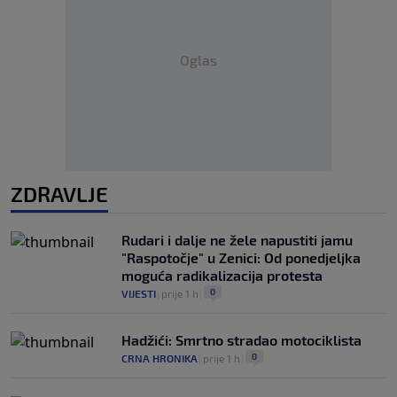
Oglas
ZDRAVLJE
Rudari i dalje ne žele napustiti jamu
"Raspotočje" u Zenici: Od ponedjeljka
moguća radikalizacija protesta
0
VIJESTI
|
prije 1 h
|
Hadžići: Smrtno stradao motociklista
0
CRNA HRONIKA
|
prije 1 h
|