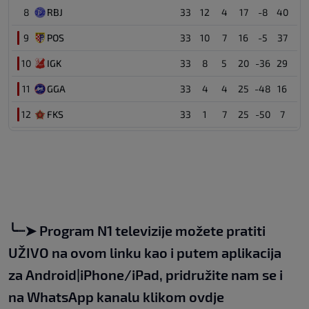
8
RBJ
33
12
4
17
-8
40
9
POS
33
10
7
16
-5
37
10
IGK
33
8
5
20
-36
29
11
GGA
33
4
4
25
-48
16
12
FKS
33
1
7
25
-50
7
╰
┈➤
Program N1 televizije možete pratiti
UŽIVO na
ovom linku
kao i putem aplikacija
za
An
droid
|
iPhone/iPad,
pridružite nam se i
na WhatsApp kanalu klikom
ovdje