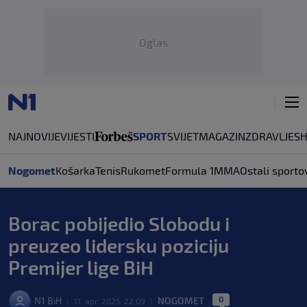
Oglas
NAJNOVIJE
VIJESTI
SPORT
SVIJET
MAGAZIN
ZDRAVLJE
S
Nogomet
Košarka
Tenis
Rukomet
Formula 1
MMA
Ostali sporto
Borac pobijedio Slobodu i
preuzeo lidersku poziciju
Premijer lige BiH
0
N1 BiH
NOGOMET
|
11. apr. 2025. 22:09
|
|