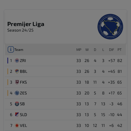
Premijer Liga
Season 24/25
Team
MP
W
D
L
DIF
PT
1
ZRI
33
26
4
3
+57
82
2
BBL
33
26
3
4
+45
81
3
FKS
33
18
11
4
+35
65
4
ZES
33
20
5
8
+17
65
5
SB
33
13
7
13
-3
46
6
SLD
33
13
5
15
-10
44
7
VEL
33
10
12
11
+6
42