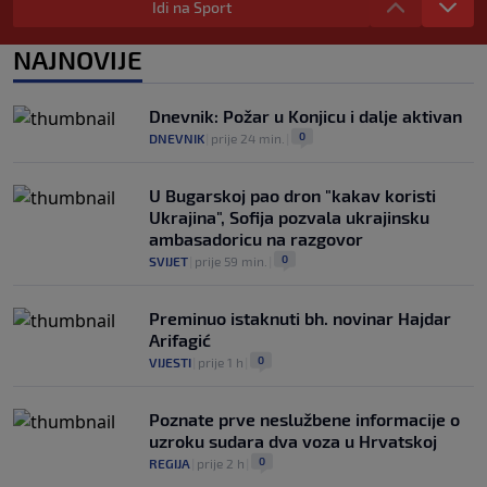
nakon provokacije: "Nećemo biti politički
Idi na Sport
pijuni"
0
KOŠARKA
|
prije 2 h
|
NAJNOVIJE
Infantino nekada poručivao: "Novac
FIFA-e je vaš novac", danas se suočava s
Dnevnik: Požar u Konjicu i dalje aktivan
najvećom krizom
0
DNEVNIK
|
prije 24 min.
|
0
NOGOMET
|
prije 3 h
|
U Bugarskoj pao dron "kakav koristi
Ukrajina", Sofija pozvala ukrajinsku
ambasadoricu na razgovor
0
SVIJET
|
prije 59 min.
|
Preminuo istaknuti bh. novinar Hajdar
Arifagić
0
VIJESTI
|
prije 1 h
|
Poznate prve neslužbene informacije o
uzroku sudara dva voza u Hrvatskoj
0
REGIJA
|
prije 2 h
|