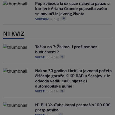
Pop zvijezda kroz suze najavila pauzu u
karijeri: Ariana Grande pojasnila zašto
se povlači iz javnog života
0
SHOWBIZ
|
4. aug.
|
N1 KVIZ
Tačka na 7: Živimo li prošlost bez
budućnosti ?
0
VIJESTI
|
prije 6 h
|
Nakon 30 godina i kritika javnosti počelo
čišćenje garaža KJKP RAD u Sarajevu: Iz
odvoda vadili mulj, pijesak i
automobilske gume
0
VIJESTI
|
prije 3 h
|
N1 BiH YouTube kanal premašio 100.000
pretplatnika
0