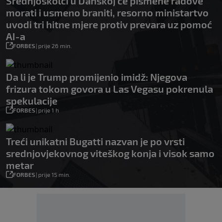
Srednjoškolci u Danskoj će pismene radove
morati i usmeno braniti, resorno ministartvo
uvodi tri hitne mjere protiv prevara uz pomoć
AI-a
FORBES
|
prije 26 min.
Da li je Trump promijenio imidž: Njegova
frizura tokom govora u Las Vegasu pokrenula
spekulacije
FORBES
|
prije 1 h
Treći unikatni Bugatti nazvan je po vrsti
srednjovjekovnog viteškog konja i visok samo
metar
FORBES
|
prije 15 min.