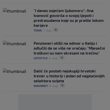
"I danas osjećam ljubomoru": Ana
Ivanović govorila o svojoj ljepoti i
predrasudama koje su je pratile tokom
karijere
0
TENIS
|
7. aug.
|
Penzioneri otišli na odmor u Italiju i
odlučili da se više ne vraćaju: "Mjesečni
troškovi su nam skresani na trećinu"
0
LIFESTYLE
|
5. aug.
|
Dalić će postati najskuplji hrvatski
trener u historiji i jedan od najplaćenijih
selektora svijeta
0
NOGOMET
|
8. aug.
|