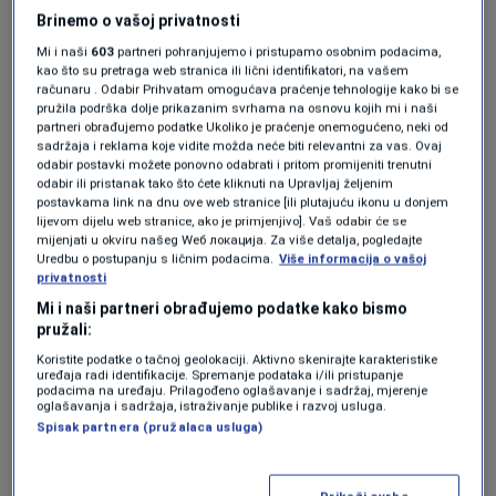
glavnog sudije našli su se Lolić i Bojo.
Brinemo o vašoj privatnosti
Mi i naši
603
partneri pohranjujemo i pristupamo osobnim podacima,
Posljednjeplasirana ekipa lige imala je priliku u
kao što su pretraga web stranica ili lični identifikatori, na vašem
računaru . Odabir Prihvatam omogućava praćenje tehnologije kako bi se
32. minutu, kada je Lamadžema lijepo prošao
pružila podrška dolje prikazanim svrhama na osnovu kojih mi i naši
partneri obrađujemo podatke Ukoliko je praćenje onemogućeno, neki od
po strani, ubacio do Mešinovića, ali njegov šut
sadržaja i reklama koje vidite možda neće biti relevantni za vas. Ovaj
odabir postavki možete ponovno odabrati i pritom promijeniti trenutni
odlazi pored gola.
odabir ili pristanak tako što ćete kliknuti na Upravljaj željenim
postavkama link na dnu ove web stranice [ili plutajuću ikonu u donjem
lijevom dijelu web stranice, ako je primjenjivo]. Vaš odabir će se
mijenjati u okviru našeg Wеб локација. Za više detalja, pogledajte
Kapitulirao je u 43. minutu susreta Eldin Lolić, a
Uredbu o postupanju s ličnim podacima.
Više informacija o vašoj
privatnosti
mrežu sastava Igora Jankovića pogodio je
Mi i naši partneri obrađujemo podatke kako bismo
Enver Kulašin.
pružali:
Koristite podatke o tačnoj geolokaciji. Aktivno skenirajte karakteristike
uređaja radi identifikacije. Spremanje podataka i/ili pristupanje
Samo deset minuta trebalo je akuelnim
podacima na uređaju. Prilagođeno oglašavanje i sadržaj, mjerenje
oglašavanja i sadržaja, istraživanje publike i razvoj usluga.
prvacima BiH, da dođu do drugog gola. Ponovo
Spisak partnera (pružalaca usluga)
je strijelac bio Kulašin, koji je fenomanalno