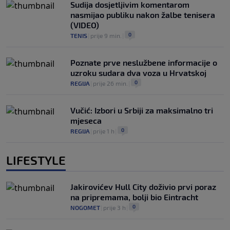
Sudija dosjetljivim komentarom
nasmijao publiku nakon žalbe tenisera
(VIDEO)
0
TENIS
|
prije 9 min.
|
Poznate prve neslužbene informacije o
uzroku sudara dva voza u Hrvatskoj
0
REGIJA
|
prije 26 min.
|
Vučić: Izbori u Srbiji za maksimalno tri
mjeseca
0
REGIJA
|
prije 1 h
|
LIFESTYLE
Jakirovićev Hull City doživio prvi poraz
na pripremama, bolji bio Eintracht
0
NOGOMET
|
prije 3 h
|