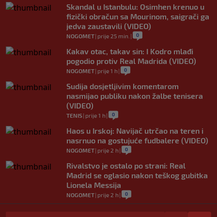
Skandal u Istanbulu: Osimhen krenuo u
fizički obračun sa Mourinom, saigrači ga
jedva zaustavili (VIDEO)
0
NOGOMET
|
prije 25 min.
|
Kakav otac, takav sin: I Kodro mlađi
pogodio protiv Real Madrida (VIDEO)
0
NOGOMET
|
prije 1 h
|
Sudija dosjetljivim komentarom
nasmijao publiku nakon žalbe tenisera
(VIDEO)
0
TENIS
|
prije 1 h
|
Haos u Irskoj: Navijač utrčao na teren i
nasrnuo na gostujuće fudbalere (VIDEO)
0
NOGOMET
|
prije 2 h
|
Rivalstvo je ostalo po strani: Real
Madrid se oglasio nakon teškog gubitka
Lionela Messija
0
NOGOMET
|
prije 2 h
|
WNBA igračice odgovorile Kanteru