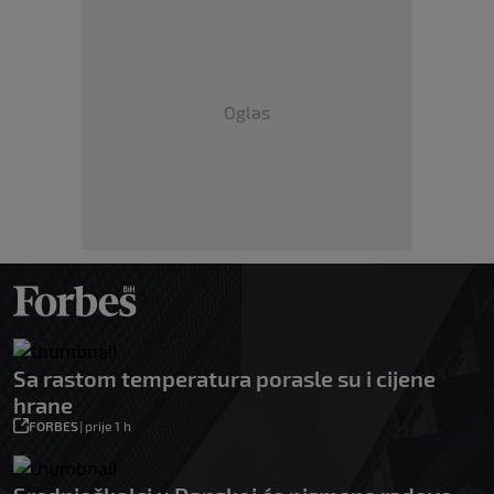
Oglas
Sa rastom temperatura porasle su i cijene
hrane
FORBES
|
prije 1 h