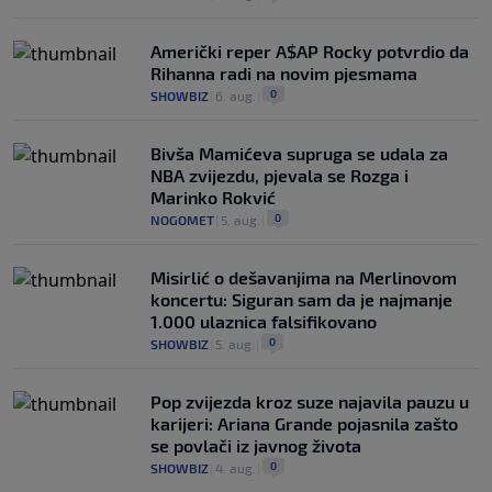
Američki reper A$AP Rocky potvrdio da
Rihanna radi na novim pjesmama
0
SHOWBIZ
|
6. aug.
|
Bivša Mamićeva supruga se udala za
NBA zvijezdu, pjevala se Rozga i
Marinko Rokvić
0
NOGOMET
|
5. aug.
|
Misirlić o dešavanjima na Merlinovom
koncertu: Siguran sam da je najmanje
1.000 ulaznica falsifikovano
0
SHOWBIZ
|
5. aug.
|
Pop zvijezda kroz suze najavila pauzu u
karijeri: Ariana Grande pojasnila zašto
se povlači iz javnog života
0
SHOWBIZ
|
4. aug.
|