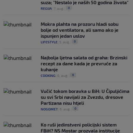
suza; "Nestalo je naših 50 godina života"
0
REGIJA
|
7. aug.
|
Mokra plahta na prozoru hladi sobu
bolje od ventilatora, ali samo ako je
ispunjen jedan uslov
0
LIFESTYLE
|
5. aug.
|
Najbolja ljetna salata od graha: Brzinski
recept za dane kada je prevruće za
kuhanje
0
COOKING
|
6. aug.
|
Vučić tokom boravka u BiH: U Čipuljićima
su svi Srbi navijali za Zvezdu, dresove
Partizana nisu htjeli
0
NOGOMET
|
6. aug.
|
Ko ruši jedinstveni policijski sistem
FBiH? NS Mostar prozvala institucije