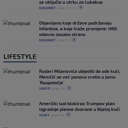
se uključio u utrku za Lukakua
0
NOGOMET
|
prije 21 min.
|
Objavljeno koje države podržavaju
Infantina, a koje traže promjene: HNS
odavno zauzeo stranu
0
NOGOMET
|
prije 1 h
|
LIFESTYLE
Rudari Milanovića ubijedili da ode kući,
Memčić se već ponovo vratio u jamu
'Raspotočje'
0
VIJESTI
|
prije 2 h
|
Američki sud blokirao Trumpov plan
izgradnje plesne dvorane u Bijeloj kući
0
SVIJET
|
prije 3 h
|