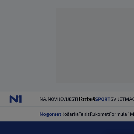
NAJNOVIJE
VIJESTI
SPORT
SVIJET
MAG
Nogomet
Košarka
Tenis
Rukomet
Formula 1
M