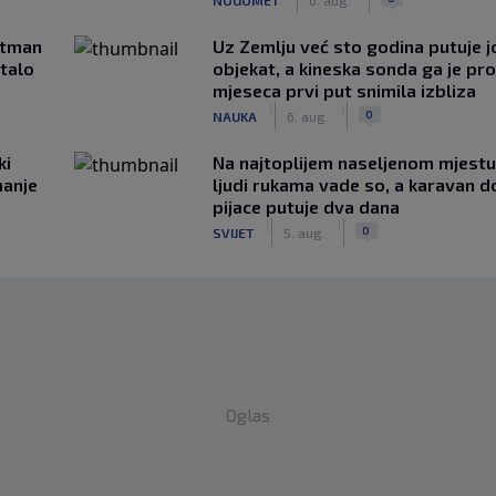
rtman
Uz Zemlju već sto godina putuje j
stalo
objekat, a kineska sonda ga je pr
mjeseca prvi put snimila izbliza
|
|
0
NAUKA
6. aug.
ki
Na najtoplijem naseljenom mjestu 
hanje
ljudi rukama vade so, a karavan d
pijace putuje dva dana
|
|
0
SVIJET
5. aug.
Oglas