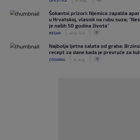
Šokantni prizori: Njemica zapalila apa
u Hrvatskoj, vlasnik na rubu suza; "Ne
je naših 50 godina života"
|
|
0
REGIJA
prije 12 h
Najbolja ljetna salata od graha: Brzins
recept za dane kada je prevruće za ku
|
|
0
COOKING
6. aug.