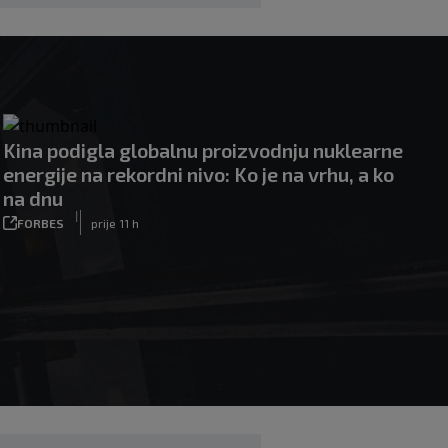
Kina podigla globalnu proizvodnju nuklearne
energije na rekordni nivo: Ko je na vrhu, a ko
na dnu
|
FORBES
prije 11 h