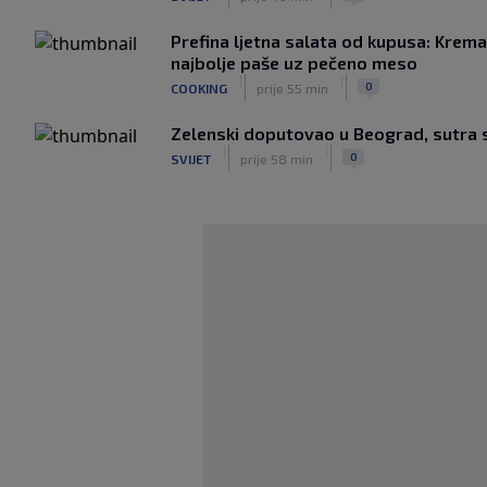
Prefina ljetna salata od kupusa: Krem
najbolje paše uz pečeno meso
|
|
0
COOKING
prije 55 min
Zelenski doputovao u Beograd, sutra 
|
|
0
SVIJET
prije 58 min