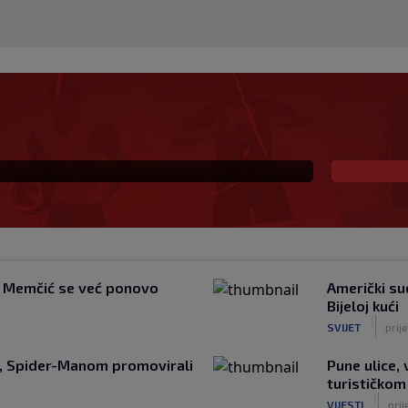
novi klub, zadužio broj
i, Memčić se već ponovo
Američki su
Bijeloj kući
|
SVIJET
prij
a, Spider-Manom promovirali
Pune ulice, 
turističkom
|
VIJESTI
pri