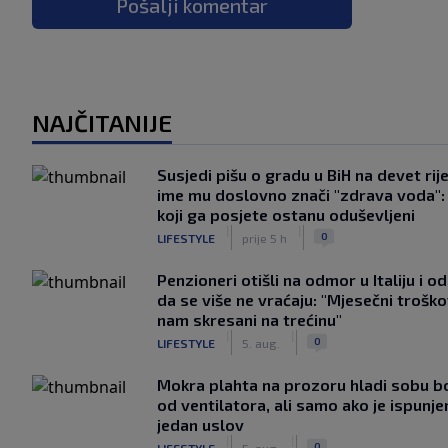
Pošalji komentar
NAJČITANIJE
Susjedi pišu o gradu u BiH na devet rije
ime mu doslovno znači "zdrava voda":
koji ga posjete ostanu oduševljeni
|
|
0
LIFESTYLE
prije 5 h
Penzioneri otišli na odmor u Italiju i odl
da se više ne vraćaju: "Mjesečni troško
nam skresani na trećinu"
|
|
0
LIFESTYLE
5. aug.
Mokra plahta na prozoru hladi sobu bo
od ventilatora, ali samo ako je ispunje
jedan uslov
|
|
0
LIFESTYLE
5. aug.