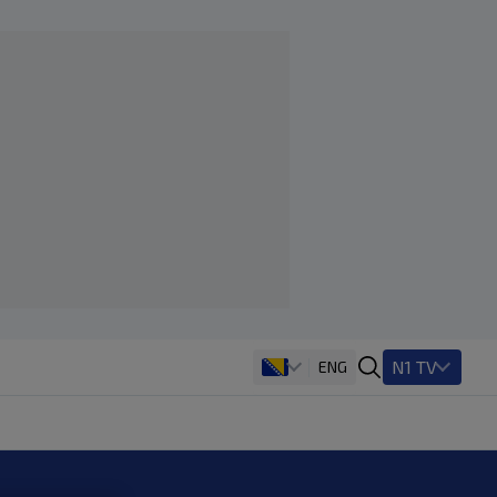
N1 TV
ENG