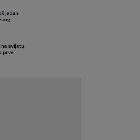
oš jedan
ošlog
na svijetu
o prve