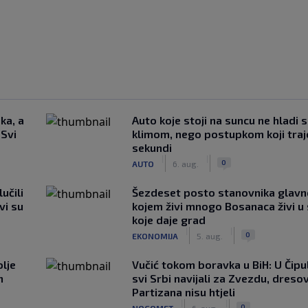
ka, a
Auto koje stoji na suncu ne hladi 
 Svi
klimom, nego postupkom koji traj
sekundi
|
|
0
AUTO
6. aug.
učili
Šezdeset posto stanovnika glavn
vi su
kojem živi mnogo Bosanaca živi u
koje daje grad
|
|
0
EKONOMIJA
5. aug.
lje
Vučić tokom boravka u BiH: U Čipul
n
svi Srbi navijali za Zvezdu, dreso
Partizana nisu htjeli
|
|
0
NOGOMET
6. aug.