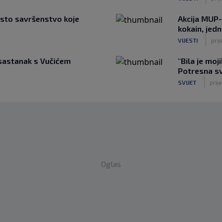
asto savršenstvo koje
Akcija MUP-a
kokain, jed
|
VIJESTI
prij
sastanak s Vučićem
"Bila je moj
Potresna sv
|
SVIJET
prije
Oglas