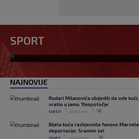
Zvanično: Samed Baždar ima 
SPORT
sa velikom "težinom"
|
|
0
NOGOMET
prije 2 h
NAJNOVIJE
Rudari Milanovića ubijedili da ode kuć
vratio u jamu 'Raspotočje'
|
|
0
VIJESTI
prije 5 min
Bijela kuća razbjesnila fanove Marvel
deportacije: Sramim se!
|
|
0
SVIJET
prije 46 min