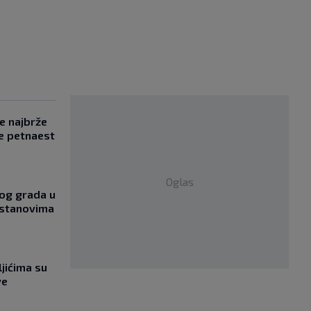
se najbrže
e petnaest
Oglas
og grada u
 stanovima
jićima su
ve