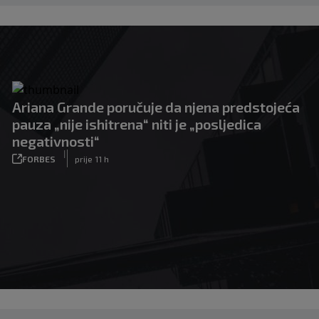
Ariana Grande poručuje da njena predstojeća
pauza „nije ishitrena“ niti je „posljedica
negativnosti“
|
FORBES
prije 11 h