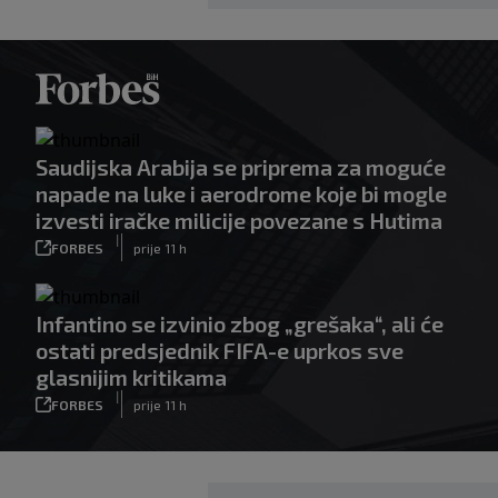
Saudijska Arabija se priprema za moguće
napade na luke i aerodrome koje bi mogle
izvesti iračke milicije povezane s Hutima
|
FORBES
prije 11 h
Infantino se izvinio zbog „grešaka“, ali će
ostati predsjednik FIFA-e uprkos sve
glasnijim kritikama
|
FORBES
prije 11 h