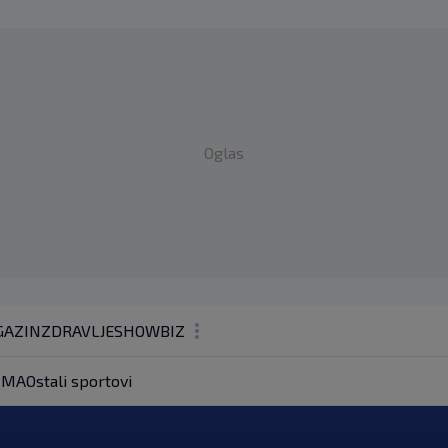
Oglas
AZIN
ZDRAVLJE
SHOWBIZ
KOLUMNE
MA
Ostali sportovi