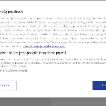
PODCAST
lne rivale u Ligi
N1 SPECIJAL
vašoj privatnosti
3
partneri pohranjujemo i pristupamo osobnim podacima, kao što su pretraga web stranica 
FENOMENI
ri, na vašem računaru . Odabir Prihvatam omogućava praćenje tehnologije kako bi se pruž
anim svrhama na osnovu kojih mi i naši partneri obrađujemo podatke Ukoliko je praćenj
entara
 neki od sadržaja i reklama koje vidite možda neće biti relevantni za vas. Ovaj odabir p
NEISTRAŽENO
ati i pritom promijeniti trenutni odabir ili pristanak tako što ćete kliknuti na Upravljaj 
ink na dnu ove web stranice [ili plutajuću ikonu u donjem lijevom dijelu web stranice, a
VIRALNO
. Vaš odabir će se mijenjati u okviru našeg Wеб локација. Za više detalja, pogledajte Ure
s ličnim podacima.
Više informacija o vašoj privatnosti
FOTO
partneri obrađujemo podatke kako bismo pružali:
atke o tačnoj geolokaciji. Aktivno skenirajte karakteristike uređaja radi identifikacije. Sp
PROMO
li pristupanje podacima na uređaju. Prilagođeno oglašavanje i sadržaj, mjerenje oglašavanj
publike i razvoj usluga.
rotivnika na evropskom putu, pošto će banjalučki 
era (pružalaca usluga)
VIDEO
tkolu Lige prvaka.
Pročitaj više
ži svrhe
Pr