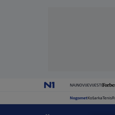
NAJNOVIJE
VIJESTI
Nogomet
Košarka
Tenis
R