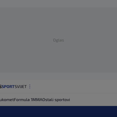
Oglas
SPORT
SVIJET
MAGAZIN
ukomet
Formula 1
MMA
Ostali sportovi
ZDRAVLJE