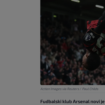
Action Images via Reuters
/
Paul Childs
Fudbalski klub Arsenal novi j