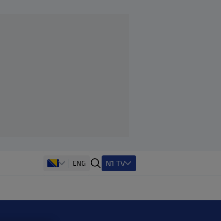
N1 TV
ENG