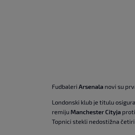
Fudbaleri
Arsenala
novi su prv
Londonski klub je titulu osigur
remiju
Manchester Cityja
prot
Topnici stekli nedostižna četir