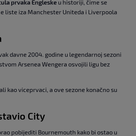
itula prvaka Engleske
u historiji, čime se
 liste iza Manchester Uniteda i Liverpoola
a
prvak davne 2004. godine u legendarnoj sezoni
dstvom Arsenea Wengera osvojili ligu bez
ali kao viceprvaci, a ove sezone konačno su
tavio City
rao pobijediti Bournemouth kako bi ostao u