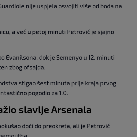
Guardiole nije uspjela osvojiti više od boda na
icu, a već u petoj minuti Petrović je sjajno
o Evanilsona, dok je Semenyo u 12. minuti
ten zbog ofsajda.
dstva stigao šest minuta prije kraja prvog
ntastično pogodio za 1:0.
žio slavlje Arsenala
pokušao doći do preokreta, ali je Petrović
urnemoutha.