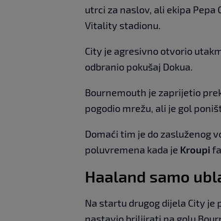
utrci za naslov, ali ekipa Pepa 
Vitality stadionu.
City je agresivno otvorio utakm
odbranio pokušaj Dokua.
Bournemouth je zaprijetio prek
pogodio mrežu, ali je gol poniš
Domaći tim je do zasluženog vo
poluvremena kada je
Kroupi
fa
Haaland samo ubla
Na startu drugog dijela City je 
nastavio briljirati na golu Bo