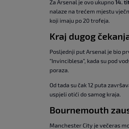
Za Arsenal je ovo ukupno
14. t
nalaze na trećem mjestu vječne
koji imaju po 20 trofeja.
Kraj dugog čekanj
Posljednji put Arsenal je bio 
“Invinciblesa”, kada su pod vo
poraza.
Od tada su čak 12 puta završav
uspjeli otići do samog kraja.
Bournemouth zaus
Manchester City je večeras mo