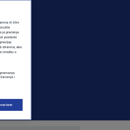
ica ili lični
pružila
 je praćenje
ir postavki
pravljaj
b stranice, ako
te Uredbu o
 Spremanje
ašavanja i
hvatam