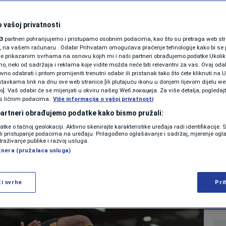
o kraj: Arsenal je
SHOWBIZ
KOLUMNE
 vašoj privatnosti
gleske! Manchester
3
partneri pohranjujemo i pristupamo osobnim podacima, kao što su pretraga web stran
ori, na vašem računaru . Odabir Prihvatam omogućava praćenje tehnologije kako bi se 
od u Bournemouthu
je prikazanim svrhama na osnovu kojih mi i naši partneri obrađujemo podatke Ukoliko
 neki od sadržaja i reklama koje vidite možda neće biti relevantni za vas. Ovaj odab
PODCAST
no odabrati i pritom promijeniti trenutni odabir ili pristanak tako što ćete kliknuti na U
tavkama link na dnu ove web stranice [ili plutajuću ikonu u donjem lijevom dijelu we
N1 SPECIJAL
vo]. Vaš odabir će se mijenjati u okviru našeg Wеб локација. Za više detalja, pogledaj
s ličnim podacima.
Više informacija o vašoj privatnosti
0
NOGOMET
komentara
FENOMENI
|
|
 partneri obrađujemo podatke kako bismo pružali:
datke o tačnoj geolokaciji. Aktivno skenirajte karakteristike uređaja radi identifikacije.
NEISTRAŽENO
ili pristupanje podacima na uređaju. Prilagođeno oglašavanje i sadržaj, mjerenje ogl
traživanje publike i razvoj usluga.
Više
tnera (pružalaca usluga)
VIRALNO
FOTO
ži svrhe
Pri
PROMO
VIDEO