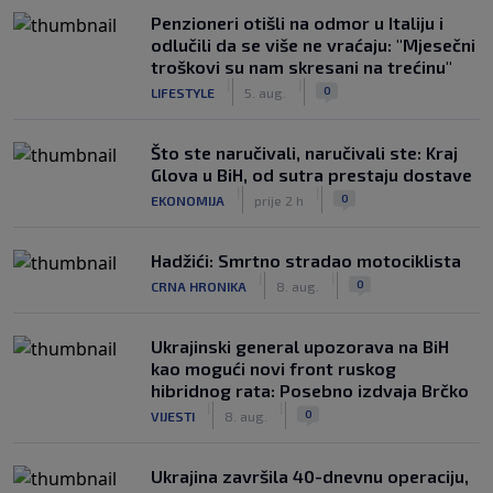
Penzioneri otišli na odmor u Italiju i
odlučili da se više ne vraćaju: "Mjesečni
troškovi su nam skresani na trećinu"
|
|
0
LIFESTYLE
5. aug.
Što ste naručivali, naručivali ste: Kraj
Glova u BiH, od sutra prestaju dostave
|
|
0
EKONOMIJA
prije 2 h
Hadžići: Smrtno stradao motociklista
|
|
0
CRNA HRONIKA
8. aug.
Ukrajinski general upozorava na BiH
kao mogući novi front ruskog
hibridnog rata: Posebno izdvaja Brčko
|
|
0
VIJESTI
8. aug.
Ukrajina završila 40-dnevnu operaciju,