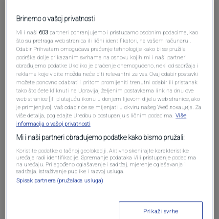
Brinemo o vašoj privatnosti
Mi i naši
603
partneri pohranjujemo i pristupamo osobnim podacima, kao
što su pretraga web stranica ili lični identifikatori, na vašem računaru .
Odabir Prihvatam omogućava praćenje tehnologije kako bi se pružila
podrška dolje prikazanim svrhama na osnovu kojih mi i naši partneri
obrađujemo podatke Ukoliko je praćenje onemogućeno, neki od sadržaja i
reklama koje vidite možda neće biti relevantni za vas. Ovaj odabir postavki
možete ponovno odabrati i pritom promijeniti trenutni odabir ili pristanak
tako što ćete kliknuti na Upravljaj željenim postavkama link na dnu ove
Oglas
web stranice [ili plutajuću ikonu u donjem lijevom dijelu web stranice, ako
je primjenjivo]. Vaš odabir će se mijenjati u okviru našeg Wеб локација. Za
više detalja, pogledajte Uredbu o postupanju s ličnim podacima.
Više
informacija o vašoj privatnosti
Mi i naši partneri obrađujemo podatke kako bismo pružali:
Koristite podatke o tačnoj geolokaciji. Aktivno skenirajte karakteristike
uređaja radi identifikacije. Spremanje podataka i/ili pristupanje podacima
na uređaju. Prilagođeno oglašavanje i sadržaj, mjerenje oglašavanja i
sadržaja, istraživanje publike i razvoj usluga.
Spisak partnera (pružalaca usluga)
Prikaži svrhe