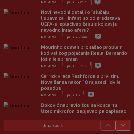
0
NOGOMET
prije 37 min
Novi navodni detalji o "slučaju
ljubavnica": Infantino od sredstava
UEFA-e isplaćivao ženu s kojom je
navodno imao aferu?
|
|
0
NOGOMET
prije 45 min
Mourinho odmah pronašao problem
kod velikog pojačanja Reala: Bernardo
još nije spreman
|
|
0
NOGOMET
prije 53 min
Carrick vraća Rashforda u prvi tim:
Nova šansa nakon 18 mjeseci i dvije
posudbe
|
|
0
NOGOMET
prije 1 h
Đoković napravio šou na koncertu:
Uzeo mikrofon, zapjevao pa zaplesao
na bini (VIDEO)
|
|
0
TENIS
prije 1 h
Idi na Sport
Messi stigao u Rosario na posljednji