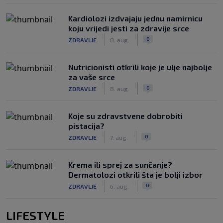
Kardiolozi izdvajaju jednu namirnicu
koju vrijedi jesti za zdravije srce
|
|
0
ZDRAVLJE
8. aug.
Nutricionisti otkrili koje je ulje najbolje
za vaše srce
|
|
0
ZDRAVLJE
8. aug.
Koje su zdravstvene dobrobiti
pistacija?
|
|
0
ZDRAVLJE
7. aug.
Krema ili sprej za sunčanje?
Dermatolozi otkrili šta je bolji izbor
|
|
0
ZDRAVLJE
6. aug.
LIFESTYLE