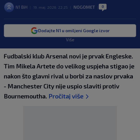
0
N1 BiH
NOGOMET
|
19. maj. 2026. 22:25
|
|
Dodajte N1 u omiljeni Google izvor
Više
Fudbalski klub Arsenal novi je prvak Engleske.
Tim Mikela Artete do velikog uspjeha stigao je
nakon što glavni rival u borbi za naslov prvaka
- Manchester City nije uspio slaviti protiv
Bournemoutha.
Pročitaj više