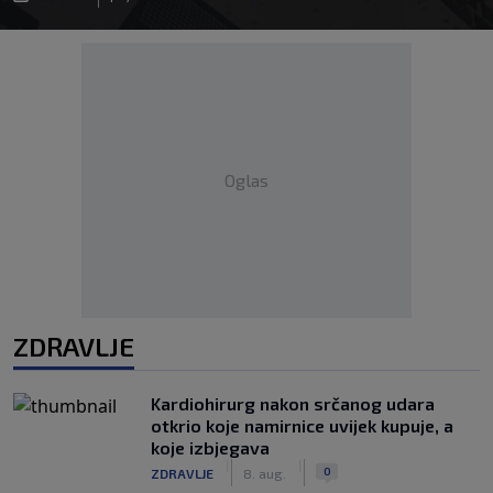
Oglas
ZDRAVLJE
Kardiohirurg nakon srčanog udara
otkrio koje namirnice uvijek kupuje, a
koje izbjegava
|
|
0
ZDRAVLJE
8. aug.