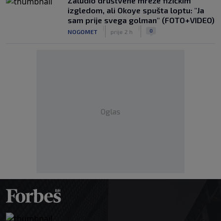
Zaludio društvene mreže fizičkim
izgledom, ali Okoye spušta loptu: "Ja
sam prije svega golman" (FOTO+VIDEO)
|
|
0
NOGOMET
prije 2 h
Oglas