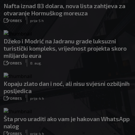
Nafta iznad 83 dolara, nova lista zahtjeva za
otvaranje Hormuškog moreuza
|
FORBES
prije 5 h
Džeko i Modrić na Jadranu grade luksuzni
turistički kompleks, vrijednost projekta skoro
milijardu eura
|
FORBES
8. aug.
Kopaju zlato dan i noć, ali nisu svjesni ozbiljnih
posljedica
|
FORBES
prije 4 h
Šta prvo uraditi ako vam je hakovan WhatsApp
nalog
|
FORBES
prije 4 h