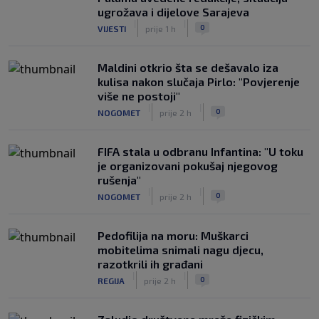
ugrožava i dijelove Sarajeva
|
|
0
VIJESTI
prije 1 h
Maldini otkrio šta se dešavalo iza
kulisa nakon slučaja Pirlo: "Povjerenje
više ne postoji"
|
|
0
NOGOMET
prije 2 h
FIFA stala u odbranu Infantina: "U toku
je organizovani pokušaj njegovog
rušenja"
|
|
0
NOGOMET
prije 2 h
Pedofilija na moru: Muškarci
mobitelima snimali nagu djecu,
razotkrili ih građani
|
|
0
REGIJA
prije 2 h