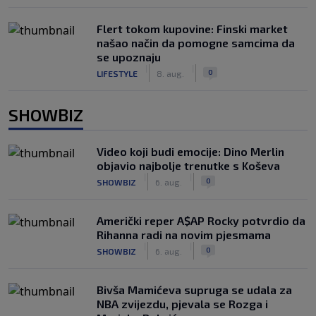
Flert tokom kupovine: Finski market
našao način da pomogne samcima da
se upoznaju
|
|
0
LIFESTYLE
8. aug.
SHOWBIZ
Video koji budi emocije: Dino Merlin
objavio najbolje trenutke s Koševa
|
|
0
SHOWBIZ
6. aug.
Američki reper A$AP Rocky potvrdio da
Rihanna radi na novim pjesmama
|
|
0
SHOWBIZ
6. aug.
Bivša Mamićeva supruga se udala za
NBA zvijezdu, pjevala se Rozga i