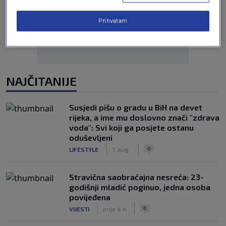
Oglas
Prihvatam
NAJČITANIJE
Susjedi pišu o gradu u BiH na devet
rijeka, a ime mu doslovno znači "zdrava
voda": Svi koji ga posjete ostanu
oduševljeni
|
|
0
LIFESTYLE
7. aug.
Stravična saobraćajna nesreća: 23-
godišnji mladić poginuo, jedna osoba
povijeđena
|
|
0
VIJESTI
prije 4 h