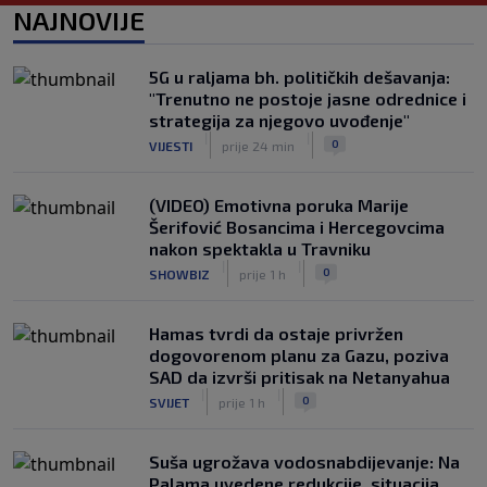
NAJNOVIJE
ispraćaj ocu, De Paul pogodak posvetio
porodici (VIDEO)
|
|
0
NOGOMET
prije 1 h
5G u raljama bh. političkih dešavanja:
"Trenutno ne postoje jasne odrednice i
Fudbal opasan po život: "Čišćenje"
strategija za njegovo uvođenje"
lopte uzrokovalo saobraćajni udes
|
|
0
VIJESTI
prije 24 min
(VIDEO)
|
|
0
NOGOMET
prije 1 h
(VIDEO) Emotivna poruka Marije
Šerifović Bosancima i Hercegovcima
nakon spektakla u Travniku
|
|
0
SHOWBIZ
prije 1 h
Hamas tvrdi da ostaje privržen
dogovorenom planu za Gazu, poziva
SAD da izvrši pritisak na Netanyahua
|
|
0
SVIJET
prije 1 h
Suša ugrožava vodosnabdijevanje: Na
Palama uvedene redukcije, situacija