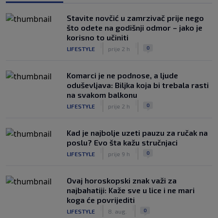
Stavite novčić u zamrzivač prije nego
što odete na godišnji odmor – jako je
korisno to učiniti
|
|
0
LIFESTYLE
prije 2 h
Komarci je ne podnose, a ljude
oduševljava: Biljka koja bi trebala rasti
na svakom balkonu
|
|
0
LIFESTYLE
prije 2 h
Kad je najbolje uzeti pauzu za ručak na
poslu? Evo šta kažu stručnjaci
|
|
0
LIFESTYLE
prije 9 h
Ovaj horoskopski znak važi za
najbahatiji: Kaže sve u lice i ne mari
koga će povrijediti
|
|
0
LIFESTYLE
8. aug.