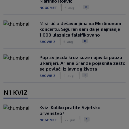
Marinko Rokvić
|
|
0
NOGOMET
5. aug.
Misirlić o dešavanjima na Merlinovom
koncertu: Siguran sam da je najmanje
1.000 ulaznica falsifikovano
|
|
0
SHOWBIZ
5. aug.
Pop zvijezda kroz suze najavila pauzu
u karijeri: Ariana Grande pojasnila zašto
se povlači iz javnog života
|
|
0
SHOWBIZ
4. aug.
N1 KVIZ
Kviz: Koliko pratite Svjetsko
prvenstvo?
|
|
1
NOGOMET
22. jun.