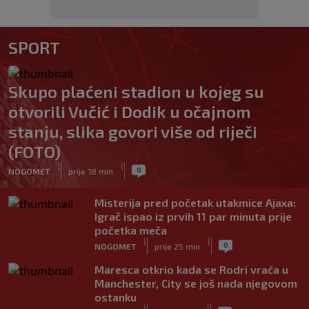
SPORT
Skupo plaćeni stadion u kojeg su
otvorili Vučić i Dodik u očajnom
stanju, slika govori više od riječi
(FOTO)
|
|
0
NOGOMET
prije 18 min
Misterija pred početak utakmice Ajaxa:
Igrač ispao iz prvih 11 par minuta prije
početka meča
|
|
0
NOGOMET
prije 25 min
Maresca otkrio kada se Rodri vraća u
Manchester, City se još nada njegovom
ostanku
|
|