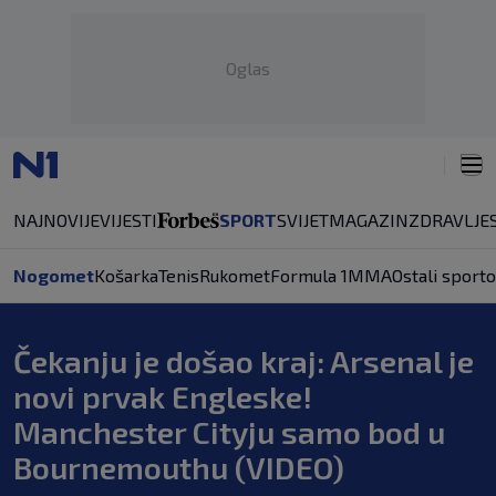
Oglas
NAJNOVIJE
VIJESTI
SPORT
SVIJET
MAGAZIN
ZDRAVLJE
Nogomet
Košarka
Tenis
Rukomet
Formula 1
MMA
Ostali sporto
Čekanju je došao kraj: Arsenal je
novi prvak Engleske!
Manchester Cityju samo bod u
Bournemouthu (VIDEO)