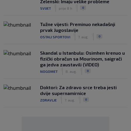
Zelenski: Imaju velike probleme
|
|
0
SVIJET
prije 8 h
Tužne vijesti: Preminuo nekadašnji
prvak Jugoslavije
|
|
0
OSTALI SPORTOVI
7. aug.
Skandal u Istanbulu: Osimhen krenuo u
fizički obračun sa Mourinom, saigrači
ga jedva zaustavili (VIDEO)
|
|
0
NOGOMET
8. aug.
Doktori: Za zdravo srce treba jesti
dvije supernamirnice
|
|
0
ZDRAVLJE
7. aug.