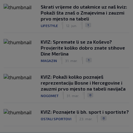
Skrati vrijeme do utakmice uz naš kviz:
Pokaži šta znaš o Zmajevima i zauzmi
prvo mjesto na tabeli
|
|
1
LIFESTYLE
12. jun.
KVIZ: Spremate li se za Koševo?
Provjerite koliko dobro znate stihove
Dine Merlina
|
|
1
MAGAZIN
31. mar.
KVIZ: Pokaži koliko poznaješ
reprezentaciju Bosne i Hercegovine i
zauzmi prvo mjesto na tabeli navijača
|
|
0
NOGOMET
31. mar.
KVIZ: Poznajete li bh. sport i sportiste?
|
|
0
OSTALI SPORTOVI
23. mar.